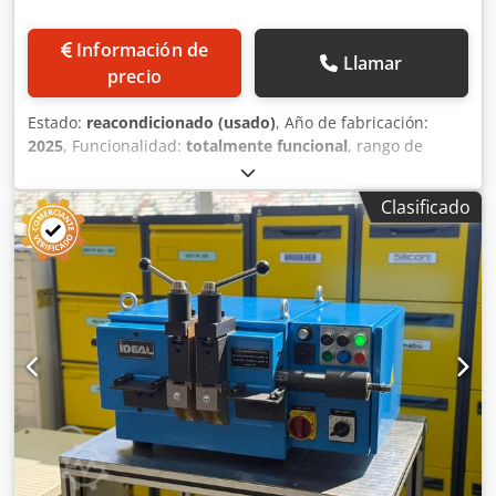
Información de
Llamar
precio
Estado:
reacondicionado (usado)
, Año de fabricación:
2025
, Funcionalidad:
totalmente funcional
, rango de
trabajo:
1.000 mm
, Se vende una línea de soldadura de
radiadores Schlatter renovada que consta de: - Pieza de
Clasificado
soporte de la máquina (EBV) - Máquina de soldadura
multipunto de 2 filas (hidráulica) - Máquina de soldar por
convección de 2 filas (neumática) - Máquina de soldadura
de costura longitudinal (NFR) - Máquina de soldadura de
costura transversal (NQD) - Tijeras de corte (TS10) Crodpfx
Apov Edlvscjf - Perforadora de esquinas (ESV) - dispositivo
de cierre de borde transversal (QRSV) - Dispositivo de
transporte y giro (TVW) - Máquina de soldadura de
espaciadores y boquillas (NIAH) - tanque de prueba (agua)
Control: Siemens S7 TIA La línea de soldadura de
radiadores solo se puede comprar reacondicionada.