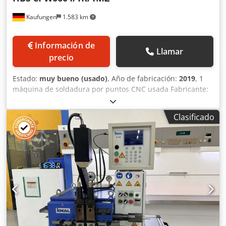
Kaufungen
1.583 km
Información de
Llamar
precio
Estado:
muy bueno (usado)
, Año de fabricación:
2019
, 1
máquina de soldadura por puntos CNC usada Fabricante:
HBS Modelo: CPW0604/1K/1MZ Año de fabricación: 2019
Área de trabajo: 600 x 420 x 120 mm / 23,6" x 16,5" x 4,7"
Clasificado
Mesa de trabajo con ranuras en T: 800 x 490 mm / 31,5" x
19,3" Área de soldadura: M3 - M8, Ø 3 - 8 mm (Ø
10/12/12,7 mm solo posible con adaptación) #4 - 5/16", Ø
#4 - 5/16" (Ø 3/8" - 1/2" solo posible con adaptación)
Longitud del perno: 8 - 40 mm / 0,31" - 1,57" (otras
longitudes bajo petición) Rendimiento de soldadura: Hasta
30 pernos/min. (dependiendo de la configuración)
Velocidad de avance: 25 m/min. (X-Y), 20 m/min. (Z) /
82'/min. X-Y, 65,6'/min. Z Alimentación de pernos:
Alimentación automática de pernos (hasta 3 longitudes de