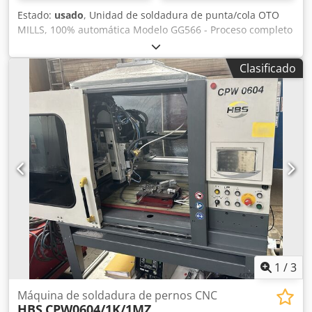
Estado:
usado
, Unidad de soldadura de punta/cola OTO
MILLS, 100% automática Modelo GG566 - Proceso completo
de unión y soldadura automática - Mesa de salida de tiras
con encoder - Pinch-roll motorizado de salida de banda
Clasificado
OTO Mills Credpfxjymatve Apcef Unidad de soldadura de
punta/cola 100% automática: GG566
1
/
3
Máquina de soldadura de pernos CNC
HBS
CPW0604/1K/1MZ