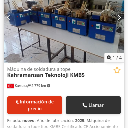
x 79 cm Peso: 294 kg
1
/
4
Máquina de soldadura a tope
Kahramansan Teknoloji
KMB5
Kurtuluş
2.779 km
Información de
Llamar
precio
Estado:
nuevo
, Año de fabricación:
2025
, Máquina de
soldadura a tope tipo KMB5 Certificado CE Accionamiento