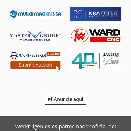
asegurando una compra que cumpla con sus
Mafi Tractor
necesidades de soldadura.
Mitsubishi Aires Acondicionados
Oms Flejadoras
Schmidt Barredoras
Siemens Motores Eléctricos
Still Tractor
Terberg Tractor
Toshiba Aires Acondicionados
Anuncie aquí
Toyota Tractor
Valtra Tractores
Werktuigen.es es patrocinador oficial de:
Zeppelin Silos