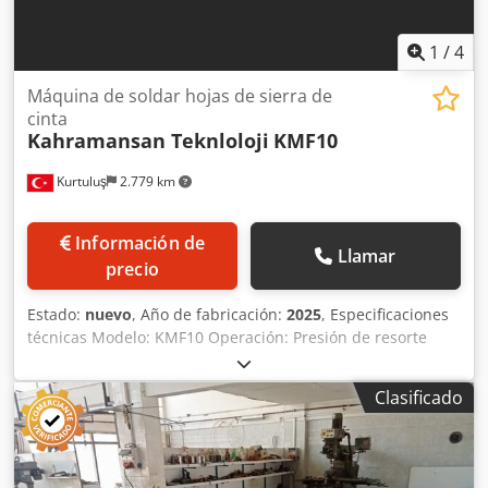
1
/
4
Máquina de soldar hojas de sierra de
cinta
Kahramansan Teknloloji
KMF10
Kurtuluş
2.779 km
Información de
Llamar
precio
Estado:
nuevo
, Año de fabricación:
2025
, Especificaciones
técnicas Modelo: KMF10 Operación: Presión de resorte
Potencia: 10 KVA (%50 DC) Crjdpfxovmyalj Apcsf Capacidad
de soldadura: Hasta 60 mm de fleje de acero dulce Voltaje
Clasificado
de entrada: 220 V (50 Hz) Fusible de protección: 220 V / 40
A Nivel de potencia de soldadura: 5 Nivel de potencia de
recocido: 5 Cable de entrada de alimentación: 2,3 m Clase
de protección: IP21 Dimensiones (An/L/Al): 160 cm x 180 cm