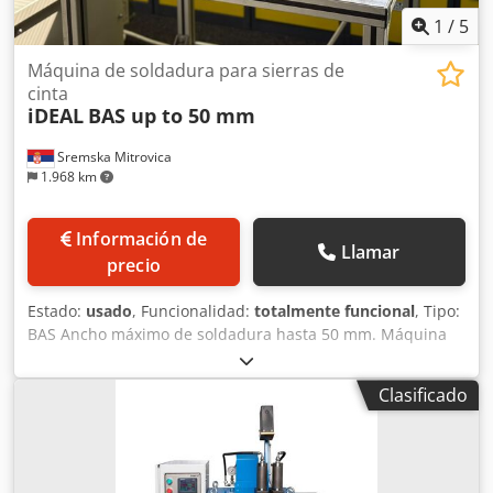
1
/
5
Máquina de soldadura para sierras de
cinta
iDEAL
BAS up to 50 mm
Sremska Mitrovica
1.968 km
Información de
Llamar
precio
Estado:
usado
, Funcionalidad:
totalmente funcional
, Tipo:
BAS Ancho máximo de soldadura hasta 50 mm. Máquina
de soldadura por chispa a tope. Sujeción manual. Ancho
de la hoja hasta 50 mm. Máquina usada en estado
Clasificado
funcional. Máquina pintada. Sueldas hojas de sierra cinta
para madera hasta 50 mm. Crodpfxsw Snu Ss Apcsf
Sueldas hojas de sierra cinta para metal hasta 34 mm.
Entrega desde stock. Conexión: 220 V. Peso: aprox. 180 kg.