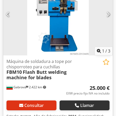
Embalaje incluido.
1
/
3
Máquina de soldadura a tope por
chisporroteo para cuchillas
FBM10
Flash Butt welding
machine for blades
25.000 €
Gabrovo
2.422 km
EXW precio fijo IVA no incluído
Consultar
Llamar