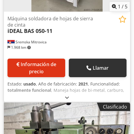
1
/
5
Máquina soldadora de hojas de sierra
de cinta
iDEAL
BAS 050-11
Sremska Mitrovica
1.968 km
Información de
Llamar
precio
Estado:
usado
, Año de fabricación:
2021
, Funcionalidad:
totalmente funcional
, Maneja hojas de bi-metal, carburo,
madera e inoxidable de hasta 50 mm de ancho, con ajuste
de corriente de soldadura en 6 etapas que abarca una
Clasificado
amplia gama de dimensiones y materiales de hoja. El
amarre hidráulico en ambos lados —accionado mediante
pedales— deja ambas manos libres para posicionar la hoja
y garantiza un contacto de electrodo constante, con una