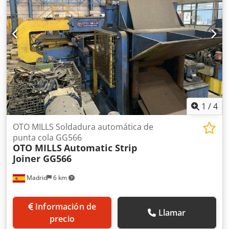
1
/
4
OTO MILLS Soldadura automática de
punta cola GG566
OTO MILLS
Automatic Strip
Joiner GG566
Madrid
6 km
Información de
Llamar
precio