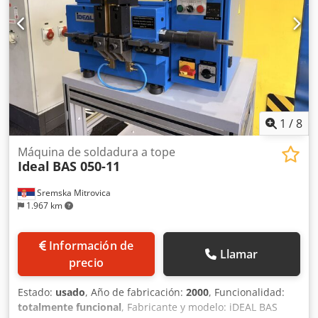
adicional. ¡Sujeto a modificaciones, errores en los datos
técnicos y la información, así como a venta previa!
1
/
8
Máquina de soldadura a tope
Ideal
BAS 050-11
Sremska Mitrovica
1.967 km
Información de
Llamar
precio
Estado:
usado
, Año de fabricación:
2000
, Funcionalidad:
totalmente funcional
, Fabricante y modelo: iDEAL BAS