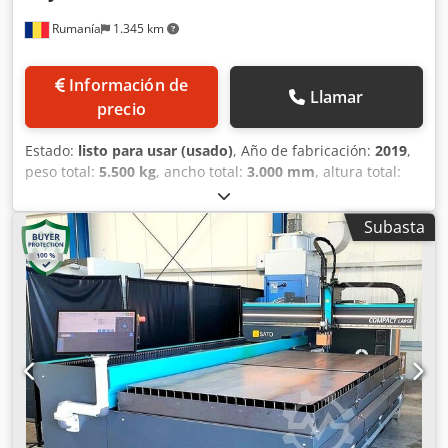
Rumanía
1.345 km
Información de
Llamar
precio
Estado:
listo para usar (usado)
, Año de fabricación:
2019
,
peso total:
5.500 kg
, ancho total:
3.000 mm
, altura total:
2.400 mm
, recorrido eje X:
4.000 mm
, recorrido del eje Y:
2.000 mm
, longitud del producto (máx.):
6.000 mm
,
Subasta
número de ejes:
3
, Esta máquina de corte por plasma CNC
Baykal BPS 2004 de 3 ejes se fabricó en 2019. Cuenta con
una mesa de corte de 2000 x 4000 mm y está equipada con
un sistema de corte Hypertherm XPR300, lo que garantiza
unas prestaciones de corte de alta calidad. La máquina
incluye funciones avanzadas, como el control automático
de la altura de la antorcha y la tecnología True Hole. Si
busca obtener una capacidad de corte de alta calidad,
considere la máquina Baykal BPS 2004 que tenemos a la
venta. Póngase en contacto con nosotros para obtener más
detalles. • Sistema de control y corte: Hypertherm XPR300