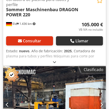
perfile
Sommer Maschinenbau
DRAGON
POWER 220
105.000 €
Elz
1.436 km
VB IVA no incluído
Consultar
Llamar
Estado:
nuevo
, Año de fabricación:
2025
, Cortadora de
plasma para tubos y perfiles Máquinas para corte por
plasma de tubos y perfiles. El contorno de corte se define y
crea mediante el software CAM. El código CNC creado se
Clasificado
transfiere a la máquina a través de USB o red. El programa
se puede acceder fácilmente a través de la pantalla táctil
de 12 ". Después de insertar manualmente la pieza de
trabajo, se inicia el proceso de corte automático. - Longitud
de la tubería: máx.6000 mm - para tubos redondos hasta
máx. DE = 220 mm - para tubos cuadrados de hasta 152,4 x
152,4 mm (6 "x 6") Cedpsgu Nmhsfx Alwsha - peso máximo
de la tubería 250 KG - Mandril de 4 mordazas - Posibilidad