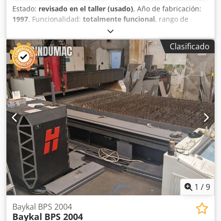
Estado:
revisado en el taller (usado)
, Año de fabricación:
1997
, Funcionalidad:
totalmente funcional
, rango de
trabajo:
3.000 mm
, espesor de chapa (máx.):
10 mm
,
longitud de la mesa:
3.000 mm
, anchura de trabajo:
1.500
Clasificado
mm
, Cortadora de plasma Carbonini, modelo Entry, con un
área de trabajo de 3000x1500 mm. Incluye dos
generadores de corriente Thermal Dynamics. Trabajos
realizados: reemplazo de la mesa de trabajo reemplazo de
las guías de deslizamiento Codpfjzdrz Sjx Alweha software
de gestión para piezas de sistemas de ventilación Plasma
Thermal Dynamics CUTMASTER 151, corte máximo a 100
amperios, 30 mm. Plasma Thermal Dynamics CUTMASTER
51, corte máximo a 40 amperios, 12 mm.
1
/
9
Baykal BPS 2004
Baykal
BPS 2004