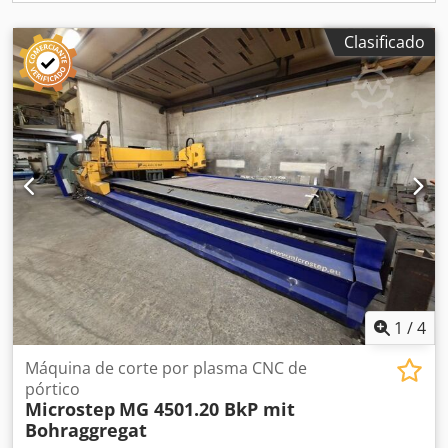
Clasificado
1
/
4
Máquina de corte por plasma CNC de
pórtico
Microstep
MG 4501.20 BkP mit
Bohraggregat