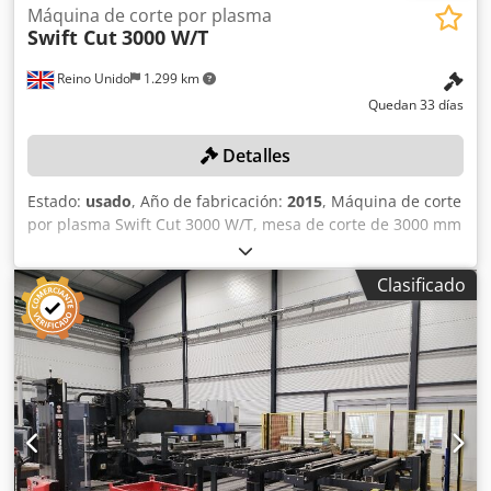
Máquina de corte por plasma
Swift Cut
3000 W/T
Reino Unido
1.299 km
Quedan 33 días
Detalles
Estado:
usado
, Año de fabricación:
2015
, Máquina de corte
por plasma Swift Cut 3000 W/T, mesa de corte de 3000 mm
x 1500 mm, fuente de alimentación Hypertherm Powermax
125. Número de serie: 4500318 (2015). País de origen:
Clasificado
Reino Unido. Csdpfxozn Uuis Alwsha Atención: La recogida
se realizará entre el 6 y el 20 de octubre de 2026. Las
instalaciones permanecerán cerradas del 10 de
septiembre al 5 de octubre de 2026. Ubicación: Estos lotes
se encuentran en Cardiff, Gales, Reino Unido.
Desafortunadamente, no hay instalaciones de carga en el
sitio, por lo que el desmontaje y la carga correrán a cargo
del comprador.