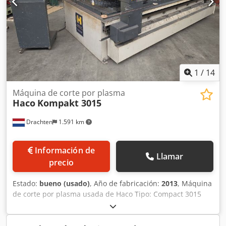
1
/
14
Máquina de corte por plasma
Haco
Kompakt 3015
Drachten
1.591 km
Información de
Llamar
precio
Estado:
bueno (usado)
, Año de fabricación:
2013
, Máquina
de corte por plasma usada de Haco Tipo: Compact 3015
Dimensiones de la mesa: 3000 x 1500 mm Fuente de
alimentación Hypertherm HPR 130 Cedpfx Aoznun
Nelweha Incluye piezas de repuesto.