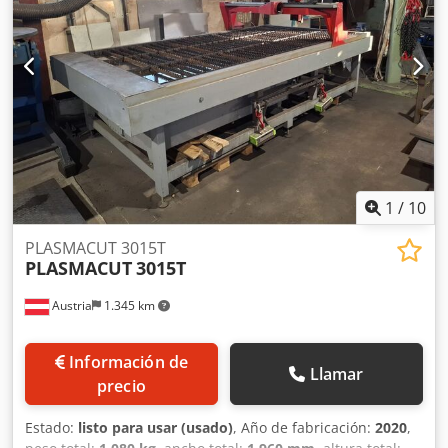
1
/
10
PLASMACUT 3015T
PLASMACUT
3015T
Austria
1.345 km
Información de
Llamar
precio
Estado:
listo para usar (usado)
, Año de fabricación:
2020
,