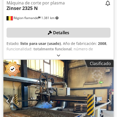
eléctrica 400 V / 3 PH / 50 Hz • Corriente de entrada máx.:
Máquina de corte por plasma
40 A • Peso: 520 kg • Documentación incluida: manual de
Zinser
2325 N
usuario, manual de funcionamiento, documentación
técnica
Région flamande
1.381 km
Detalles
Estado:
listo para usar (usado)
, Año de fabricación:
2008
,
Funcionalidad:
totalmente funcional
, número de
máquina/vehículo:
2325 08 1323
, espesor de chapa (máx.):
200 mm
, recorrido eje X:
3.100 mm
, recorrido del eje Y:
Clasificado
6.050 mm
, Sin precio mínimo: ¡venta garantizada al precio
más alto! El sistema de control de la máquina fue
renovado en 2021. Máquina pórtico flexible para corte por
plasma y corte oxiacetilénico. Chodpfx Alezm I Sljwoa
DETALLES TÉCNICOS Ancho de vía: 3.100 mm Longitud de
trabajo: 6.050 mm Carro de quemadores Número real de
carros de quemadores: 1 Número de carros de
quemadores: máx. 2 Rendimiento de corte Grosor de corte
con quemador estándar: máx. 200 mm DETALLES DE LA
MÁQUINA Ancho total: 4.610 mm Longitud total: 8.000 mm