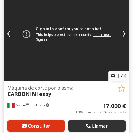
ALFA 1 Soplete de plasma con unidad de biselado y
rotador inclinado Fuente de alimentación: Hypertherm
XPR300 Grosor de corte: 50 mm para perforaciones 80 mm
para corte continuo Mesa de extracción Beuting sin
sistema de filtrado Software: Omniwin con Bevel ä22726
1
/
4
Máquina de corte por plasma
CARBONINI
easy
17.000 €
Aprilia
1.381 km
EXW precio fijo IVA no incluído
Consultar
Llamar