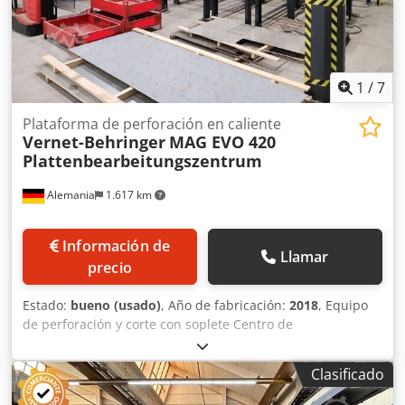
1
/
7
Plataforma de perforación en caliente
Vernet-Behringer
MAG EVO 420
Plattenbearbeitungszentrum
Alemania
1.617 km
Información de
Llamar
precio
Estado:
bueno (usado)
, Año de fabricación:
2018
, Equipo
de perforación y corte con soplete Centro de
procesamiento de láminas Fabricante: Vernet-Behringer
Modelo: MAG EVO 420 Año de fabricación: 2018 Control
Clasificado
CNC Fuente de alimentación: Kjellberg HiFocus 360 Corte
por plasma para espesores de material: de 5 a 50 mm