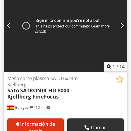
1
/
14
Mesa corte plasma SATO 6x24m
Kjellberg
Sato
SATRONIK HD 8000 -
Kjellberg FineFocus
Balaguer
410 km
Información de
Llamar