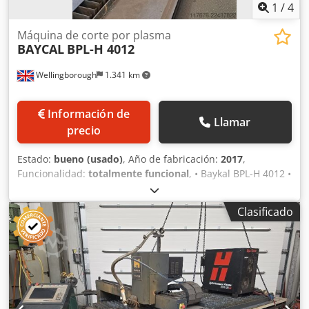
1
/
4
Máquina de corte por plasma
BAYCAL
BPL-H 4012
Wellingborough
1.341 km
Información de
Llamar
precio
Estado:
bueno (usado)
, Año de fabricación:
2017
,
Funcionalidad:
totalmente funcional
, • Baykal BPL-H 4012 •
Entregado nuevo en 2017 • Hypertherm XPR300 AutoGas •
EDGE Connect CNC • Dos cabezales de plasma • Horas de
Clasificado
funcionamiento del arco: 2016 y 3120 Chsdpfszp D S Tex
Alwja • Mesa de 4 m x 12 m