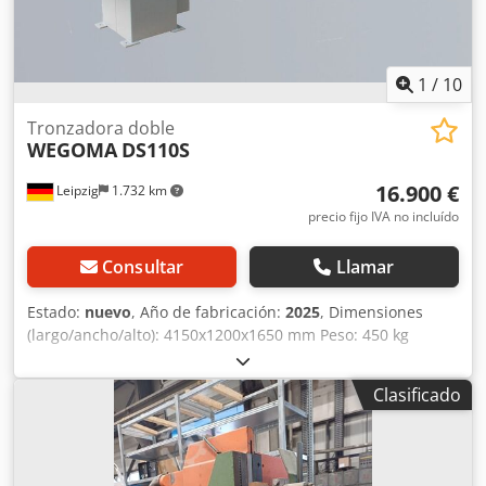
1
/
10
Tronzadora doble
WEGOMA
DS110S
16.900 €
Leipzig
1.732 km
precio fijo IVA no incluído
Consultar
Llamar
Estado:
nuevo
, Año de fabricación:
2025
, Dimensiones
(largo/ancho/alto): 4150x1200x1650 mm Peso: 450 kg
Requerimiento total de potencia: 1,5 kW Sierra de doble
inglete WEGOMA DS110S Datos técnicos: - Longitud de
Clasificado
trabajo: 3300 mm - Cabezal izquierdo fijo - Avance de
sierra hidroneumático - Giro de los cabezales a derecha e
izquierda - Inclinación de los cabezales de 90° a 45°, apto
también para cortes de bisel - Posicionamiento mediante