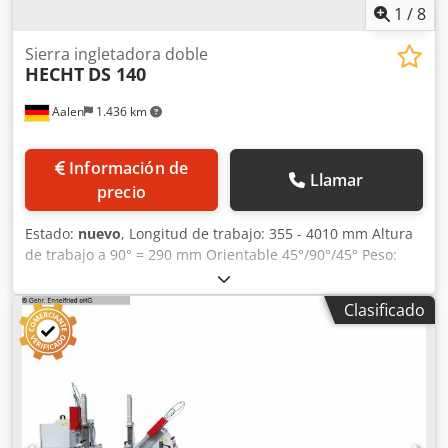
1
/
8
Sierra ingletadora doble
HECHT
DS 140
Aalen
1.436 km
Información de
Llamar
precio
Estado:
nuevo
, Longitud de trabajo: 355 - 4010 mm Altura
de trabajo a 90° = 290 mm Orientable 45°/90°/45° Peso:
1800 kg Altura de corte a 45°: 210 mm Hecht Wegoma
sierra de doble inglete DS140 Sierra universal de doble
Clasificado
inglete para PVC, aluminio y madera ----- Descripción
técnica del fabricante: Pos. 1: Sierra de doble inglete
DS140 Longitud de trabajo: 4000 mm Avance de sierra
hidroneumático Giro neumático 45°/90°/45° 4 cilindros de
sujeción neumáticos 2 discos de sierra de carburo de
tungsteno (HM) de 500 x 80 mm Cabezal de sierra
izquierdo fijo, cabezal de sierra derecho móvil Pos. 2: