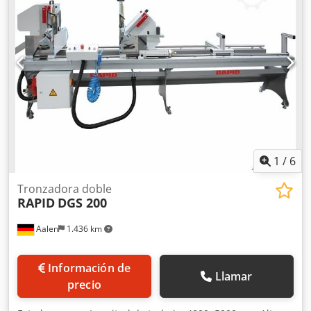
1
/
6
Tronzadora doble
RAPID
DGS 200
Aalen
1.436 km
Información de
Llamar
precio