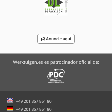
Mbo Plegadoras
Oms Flejadoras
Siemens Motores Eléctricos
Anuncie aquí
Steyr Tractores
Still Tractor
Terberg Tractor
Werktuigen.es es patrocinador oficial de:
Toyota Tractor
Trane Aires Acondicionados
Valtra Tractores
Zeppelin Silos
+49 201 857 861 80
+49 201 857 861 80