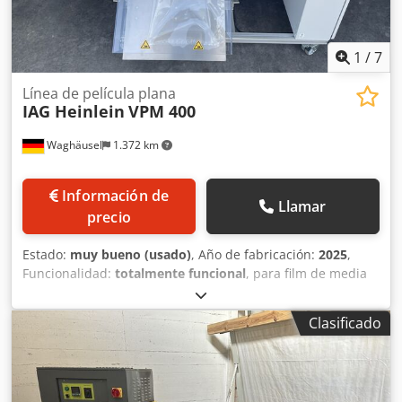
1
/
7
Línea de película plana
IAG Heinlein
VPM 400
Waghäusel
1.372 km
Información de
Llamar
precio
Estado:
muy bueno (usado)
, Año de fabricación:
2025
,
Funcionalidad:
totalmente funcional
, para film de media
manga de PE en bobina, anchos de film hasta 400 mm,
longitudes de bolsa hasta 750 mm, grosor del film de 0,05
Clasificado
a 0,14 mm, longitud de bolsa regulable sin límite,
separación de bolsas mediante cuchilla, dispositivo de
seguridad para soldadura transversal Cedpfeyrmuwjx Ac
Derf