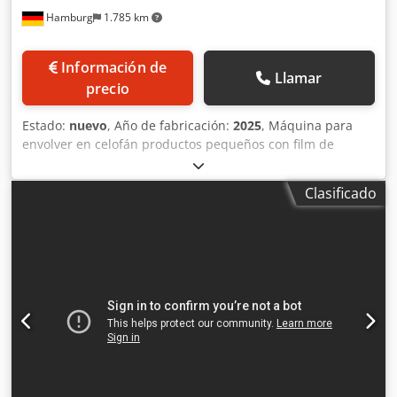
Hamburg
1.785 km
Información de
Llamar
precio
Estado:
nuevo
, Año de fabricación:
2025
, Máquina para
envolver en celofán productos pequeños con film de
celofán. La envolvedora de celofán AMTEC está diseñada
principalmente para envolver en celofán cajas pequeñas
Clasificado
que contengan, por ejemplo, papel de fumar, barajas de
cartas, hojas de afeitar, paquetes de chicles, etc. -
Especificaciones: velocidad máxima del ciclo de la máquina
al ralentí: 120 ciclos/minuto; Dimensiones del producto
L(30-130)xAn(20-80)x(Al5-35)mm; Potencia: 220 V, 3 kW; Aire
comprimido: 3 bar; Dimensiones de la máquina
envasadora: L1500xW700xH1650mm; Peso: aprox. 410 kg.
Credpfx Acsv Nkxdj Def Tenga en cuenta que nuestros
nuevos precios suelen ser más bajos que los precios
usados habituales. Simplemente pregúntenos y díganos su
tarea de embalaje. - Normalmente hay entre 30 y 50