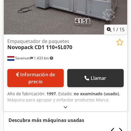
1
/
15
Empaquetador de paquetes
Novopack
CD1 110+SL070
Sevenum
1.433 km
Información de
Llamar
precio
Año de fabricación:
1997
, Estado:
no examinado (usado)
,
Máquina para agrupar y enfardar productos Marca:
Novopack Modelo: CD1 110+SL070 Dimensiones:
3600x2000x2150 mm Cjdpsia I Ifefx Ac Dsrf Barra de
sellado (primer ciclo de operación): 1050 mm Barra de
Descubra más máquinas usadas
sellado lateral: 650 mm Transportador de entrada: Flexlink
Potencia: 10 kW Estado: tal cual o adaptado a las