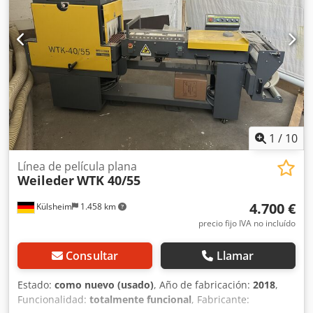
1
/
10
Línea de película plana
Weileder
WTK 40/55
4.700 €
Külsheim
1.458 km
precio fijo IVA no incluído
Consultar
Llamar
Estado:
como nuevo (usado)
, Año de fabricación:
2018
,
Funcionalidad:
totalmente funcional
, Fabricante: