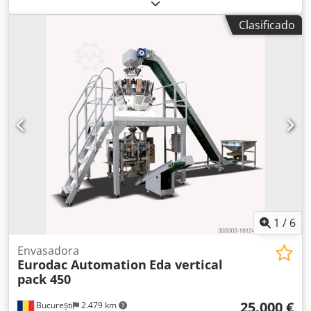
WEILEDER Modelo: WTK -40/55 PT Categoría: Máquina de
embalaje Cedpoyatgcefx Ac Dorf Año de fabricación: 2018
Clasificado
Ubicación: En sitio Disponibilidad: A corto plazo Condición
operativa: Desmontada/almacenada Datos técnicos Ancho
de paso: 400 mm Altura de paso: 200 mm Longitud
máxima de la pieza: 550 mm Ancho máximo de film: 600
mm Número de rodillos abajo: 1 Unidades totales: 1
Unidades longitudinales: 1 Plazas de magazín: 1
Estaciones de embalaje: 1 Tecnología de avance: Avance
continuo Film retráctil: Estación de film longitudinal Salida:
Versión automática Dispositivo móvil de cierre Unidades
de soldadura Marcado de conformidad: Marca CE Potencia
total conectada: 9 kW Requisito de espacio longitud: 2,57
m Requisito de espacio ancho: 0,87 m Requisito de espacio
altura: 1,6 m
1
/
6
Envasadora
Eurodac Automation
Eda vertical
pack 450
25.000 €
București
2.479 km