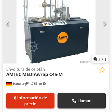
túnel de retracción Kallfass Universal 450N, potencia
nominal: 16,5 +1 kW. Longitud de la instalación: aprox.
9000 mm, ancho: 1400 mm. El transformador para el
pistón de soldadura está averiado. Es posible realizar una
inspección in situ. Cjdpow Nykmjfx Ac Dorf
1
/
1
Envoltura de celofán
AMTEC
MEDIAwrap C45-M
Hamburg
1.785 km
Información de
Llamar
precio