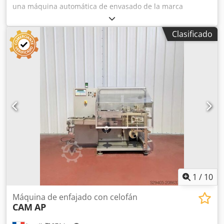
una máquina automática de envasado de la marca
AFFELDT, modelo SA 05. La máquina es de segunda mano,
pero está en buen estado de funcionamiento y opera sin
Clasificado
inconvenientes. Es ideal para su uso industrial,
especialmente para el envasado de productos en film.
Detalles: • Fabricante: AFFELDT (calidad alemana) • Modelo:
SA 05 • Aplicación: envasado en film / proceso de envasado
• Estado: usada, totalmente operativa • Construcción
industrial robusta La máquina proviene de una línea de
producción en funcionamiento y se utilizó de manera
fiable en la operación diaria. Las máquinas AFFELDT son
conocidas por su durabilidad y robustez, diseñadas para
un uso industrial continuo. Presenta signos normales de
uso, pero técnicamente está en perfecto estado de
funcionamiento. Ideal para producción, almacén o
expedición. —— Posibilidad de inspección y prueba de
funcionamiento in situ. La máquina está disponible de
1
/
10
inmediato. Cjdpfx Aoy Ez Rbec Derf
Máquina de enfajado con celofán
CAM
AP