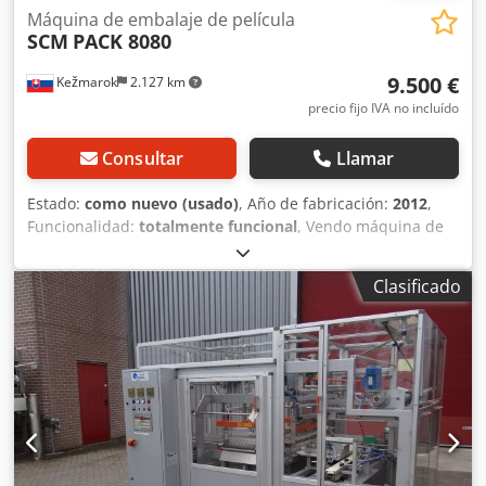
Máquina de embalaje de película
SCM
PACK 8080
9.500 €
Kežmarok
2.127 km
precio fijo IVA no incluído
Consultar
Llamar
Estado:
como nuevo (usado)
, Año de fabricación:
2012
,
Funcionalidad:
totalmente funcional
, Vendo máquina de
embalaje horizontal con film. Cjdpfjr Alx Uex Ac Dorf
Fabricante: SCM, Italia Modelo: PACK 8080 Año de
Clasificado
fabricación: 2012 / como NUEVA, ha trabajado muy poco
Diámetro del rodillo de trabajo: 1300mm. Ancho de la
mesa de trabajo: 900mm. Avance manual, longitud total de
las mesas: 2,60m Instalada, lista para usar. Disponible de
inmediato, en stock.