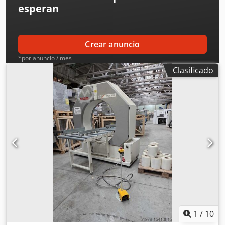
esperan
Crear anuncio
*por anuncio / mes
Clasificado
1
/
10