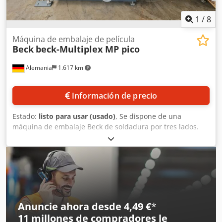
1
/
8
Máquina de embalaje de película
Beck
beck-Multiplex MP pico
Alemania
1.617 km
Información de precio
Estado:
listo para usar (usado)
, Se dispone de una
máquina de embalaje Beck de soldadura por tres lados.
Materiales de procesamiento: monofilm reciclable,
material reciclado, film biodegradable. Rango de ancho del
producto: 20 mm – 400 mm, altura máxima del producto:
200 mm, rendimiento máximo de embalaje: 60 ciclos/min.
Incluye túnel de retracción beck. Documentación
disponible. Posibilidad de inspección previa cita. Cjdpfexn
Aamox Ac Dsrf
Anuncie ahora desde 4,49 €
*
11 millones de compradores
le