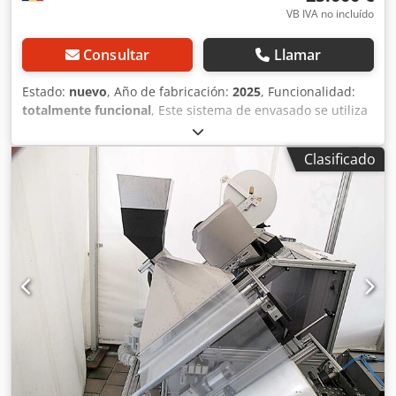
VB IVA no incluído
Consultar
Llamar
Estado:
nuevo
, Año de fabricación:
2025
, Funcionalidad:
totalmente funcional
, Este sistema de envasado se utiliza
para envasar productos alimenticios y no alimenticios en
diferentes formas: polvo, granulado, formas irregulares
Clasificado
sólidas y líquidos. La máquina está compuesta por un
elevador de alimentación que levanta suavemente los
productos, el elevador puede ser con vasos de plástico en
forma de Z o con correa de PU o PVC con estructura de
acero inoxidable o se puede utilizar un elevador de sinfín
para productos granulados o polvorientos. El producto se
alimenta a una pesadora de cabezales múltiples que tiene
10, 14, 28 módulos de pesaje. La pesadora se coloca sobre
una plataforma de acero inoxidable de diseño especial
para reducir la vibración. La máquina empacadora puede
trabajar con diferentes espesores de película, diferentes
anchos de película y diferentes materiales
(PE/PE/BOPP/Papel/Aluminio/Nailon) y produce las