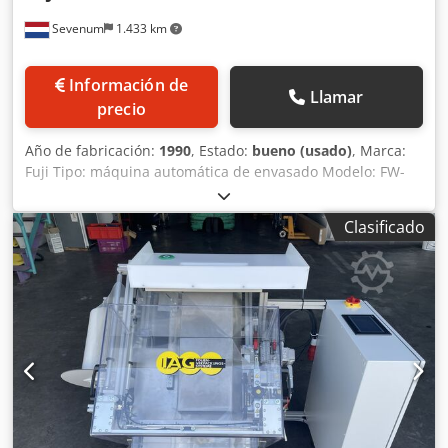
Sevenum
1.433 km
Información de
Llamar
precio
Año de fabricación:
1990
, Estado:
bueno (usado)
, Marca:
Fuji Tipo: máquina automática de envasado Modelo: FW-
3400 Año de fabricación: 1990 Estructura: acero, lacada
Dimensiones: L x A x Al = 4.500 x 1.100 x 1.600 mm Ancho
Clasificado
del producto: máx. 140 mm Altura del producto: máx. 60
mm Longitud del producto: 80 - 350 mm (rango de longitud
de corte) Capacidad: 20 - 300 paquetes/minuto Otros:
ancho del film hasta 430 mm Crjdpfx Acefx Sqge Dsf
armario transformador móvil independiente pantalla
digital con controles documentación en inglés tal cual o
adaptado a las necesidades del cliente