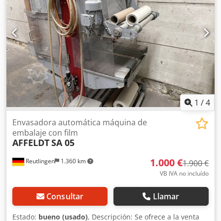
1
/
4
Envasadora automática máquina de
embalaje con film
AFFELDT
SA 05
1.000 €
Reutlingen
1.360 km
1.900 €
VB IVA no incluído
Consultar
Llamar
Estado:
bueno (usado)
, Descripción: Se ofrece a la venta