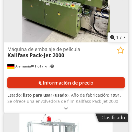
1
/
7
Máquina de embalaje de película
Kallfass
Pack-Jet 2000
Alemania
1.617 km
Información de precio
Estado:
listo para usar (usado)
, Año de fabricación:
1991
,
Se ofrece una envolvedora de film Kallfass Pack-Jet 2000
con túnel de retracción Kallfass Universal 450N. Ancho
máximo del rollo de film: 760 mm, potencia nominal: 9 kW,
Clasificado
tensión de funcionamiento: 380 V, tensión de control: 24 V,
fusible principal: 3x 20A, corriente nominal: 18A. Incluye