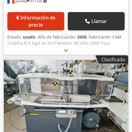
Janville
971 km
Información de
Llamar
precio
Estado:
usado
, Año de fabricación:
2008
, Fabricante: CAM
Csdpfsx R A Dgjx Ac Dsrf Modelo: AP Año: 2008 Tipo:
Envolvedora intermitente Materiales: Polipropileno, PVC,
celofán. Alimentación: automática o manual. Velocidad
Clasificado
mecánica: 31 - 100 ciclos/minuto. Formato: Longitud (A): 35
- 150 mm Altura (B): 15 - 80 mm Ancho (C): 60 - 300 mm
Mandril: Ø 70 - 76 mm Bobina: máx. Ø 320 mm Ancho: 100
- 400 mm