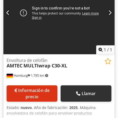
1
/
1
Envoltura de celofán
AMTEC
MULTIwrap C30-XL
Hamburg
1.785 km
Información de
Llamar
precio
Estado:
nuevo
, Año de fabricación:
2025
, Máquina
envolvedora de celofán para envolver productos