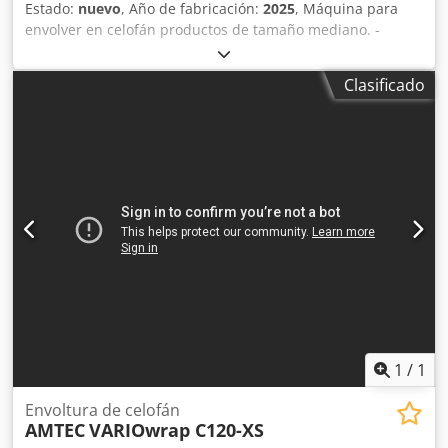
Estado:
nuevo
, Año de fabricación:
2025
, Máquina para
envolver en celofán productos de tamaño mediano. -
Especificaciones: velocidad máxima del ciclo de la máquina
en ralentí: 45 ciclos/minuto; Dimensiones del producto
Clasificado
(mm) L(110-190)xAn(70-150)xAl(5-30) - (An+Al Codpfx Aov
Nkw Hsc Dsrf
1
/
1
Envoltura de celofán
AMTEC
VARIOwrap C120-XS