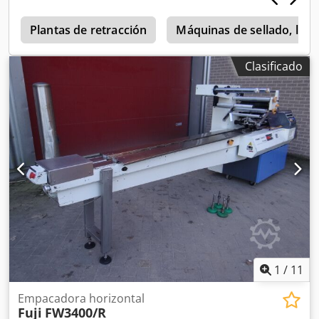
necesidades del cliente.
Plantas de retracción
Máquinas de sellado, llen
Clasificado
1
/
11
Empacadora horizontal
Fuji
FW3400/R