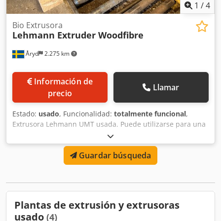
1
/
4
Bio Extrusora
Lehmann Extruder Woodfibre
Åryd
2.275 km
Información de
Llamar
precio
Estado:
usado
, Funcionalidad:
totalmente funcional
,
Extrusora Lehmann UMT usada. Puede utilizarse para una
gran variedad de aplicaciones: alimentos, biogás,
sustratos, fibra de madera, entre otros. Contacte para más
Guardar búsqueda
información. Dcodpfxsyxfg Te Ac Hjk
Plantas de extrusión y extrusoras
usado
(4)