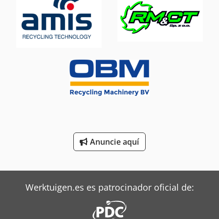
Oms Flejadoras
Siemens Motores Eléctricos
Steyr Tractores
Still Tractor
Terberg Tractor
Trane Aires Acondicionados
Valtra Tractores
Anuncie aquí
Zeppelin Silos
Werktuigen.es es patrocinador oficial de: