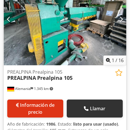
1
/
16
PREALPINA Prealpina 105
PREALPINA
Prealpina 105
Alemania
1.345 km
Información de
Llamar
precio
Año de fabricación:
1986
, Estado:
listo para usar (usado)
,