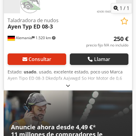
1
/
1
Taladradora de nudos
Ayen
Typ ED 08-3
250 €
Alemania
1.520 km
precio fijo IVA no incluído
Consultar
Llamar
Estado:
usado
, usado, excelente estado, poco uso Marca
Ayen Tipo ED 08-3 Dkedpfx Aajvwgd So Hor Motor de 0,6
kW Número de husillos 3 piezas máquina de pared
plegable Operación manual Proyección del soporte aprox.
500 mm Portabrocas cónico MK 1 Requerimiento de
espacio aprox. LxAnxAl mm 1100 x 300 x 1000 Ubicación
del almacén 97447 Gerolzhofen Entrega en el estado
actual - carga gratuita -
Anuncie ahora desde 4,49 €
*
11 millones de compradores
le