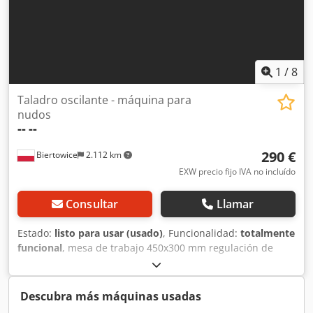
1
/
8
Taladro oscilante - máquina para
nudos
--
--
290 €
Biertowice
2.112 km
EXW precio fijo IVA no incluído
Consultar
Llamar
Estado:
listo para usar (usado)
, Funcionalidad:
totalmente
funcional
, mesa de trabajo 450x300 mm regulación de
altura de taladrado Dsdpfx Aajyxc D Ns Hskr construcción
de fundición alimentación 380V
Descubra más máquinas usadas