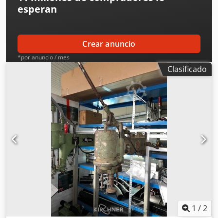
esperan
Crear anuncio
*por anuncio / mes
Clasificado
1
/
2