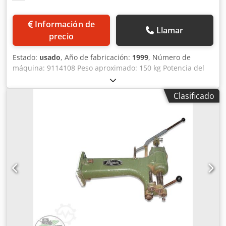
Información de
Llamar
precio
Estado:
usado
, Año de fabricación:
1999
, Número de
máquina: 9114108 Peso aproximado: 150 kg Potencia del
motor: 0,71 / 1,26 kW Voladizo: desde el soporte hasta el
centro de perforación: 600 mm Altura máxima del
Clasificado
material: 200 mm Ancho de la mesa: 1000 mm Número de
husillos de perforación: 4 unidades Dkjdpozd Hntsfx Aa Hjr
Portaherramientas: rosca para insertar Limitación de la
profundidad de perforación: sí Carrera de perforación: 70
mm Velocidades de giro: 1400 / 2800 rpm Sujeción de la
pieza de trabajo: sí Avance de perforación: palanca
manual Altura de trabajo o altura de la mesa de apoyo:
890 mm, con iluminación Ubicación: Nattheim