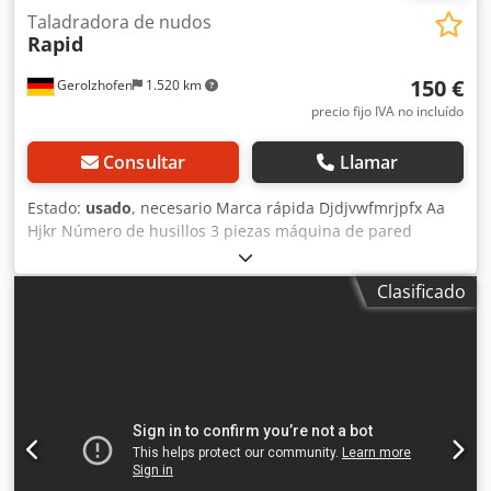
Taladradora de nudos
Rapid
150 €
Gerolzhofen
1.520 km
precio fijo IVA no incluído
Consultar
Llamar
Estado:
usado
, necesario Marca rápida Djdjvwfmrjpfx Aa
Hjkr Número de husillos 3 piezas máquina de pared
Proyección del soporte aprox. 500 mm Ubicación de
almacenamiento 97447 Gerolzhofen, carga libre, sin
Clasificado
embalaje Entrega en el estado actual según inspección.
Sin garantía ni garantía