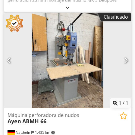
perforación 25 mm montaje del husillo MK 3 Dedpovvi
Auefx Aa Hokr Lugar de almacenamiento: Nattheim
Clasificado
1
/
1
Máquina perforadora de nudos
Ayen
ABMH 66
Nattheim
1.435 km