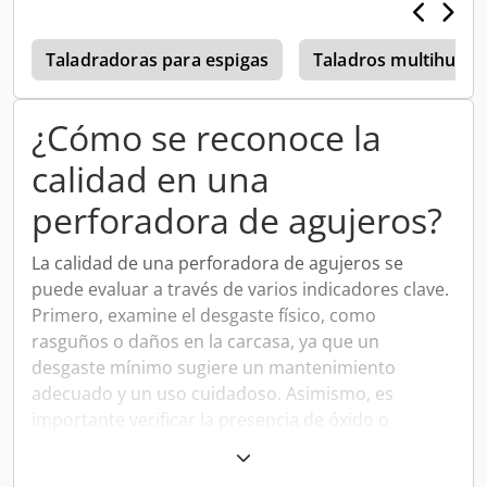
Taladradoras para espigas
Taladros multihusill
¿Cómo se reconoce la
calidad en una
perforadora de agujeros?
La calidad de una perforadora de agujeros se
puede evaluar a través de varios indicadores clave.
Primero, examine el desgaste físico, como
rasguños o daños en la carcasa, ya que un
desgaste mínimo sugiere un mantenimiento
adecuado y un uso cuidadoso. Asimismo, es
importante verificar la presencia de óxido o
corrosión, especialmente en las partes metálicas,
ya que esto puede afectar la durabilidad y