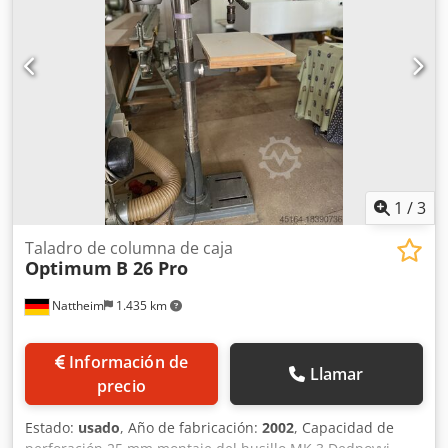
1
/
3
Taladro de columna de caja
Optimum
B 26 Pro
Nattheim
1.435 km
Información de
Llamar
precio
Estado:
usado
, Año de fabricación:
2002
, Capacidad de