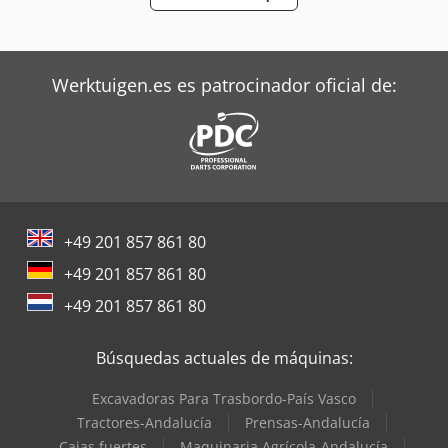
Valtra Tractores
Zeppelin Silos
Werktuigen.es es patrocinador oficial de:
+49 201 857 861 80
+49 201 857 861 80
+49 201 857 861 80
Búsquedas actuales de máquinas:
Excavadoras Para Trasbordo-País Vasco
Tractores-Andalucía
Prensas-Andalucía
Cajas fuertes
Maquinaria Agrícola-Andalucía