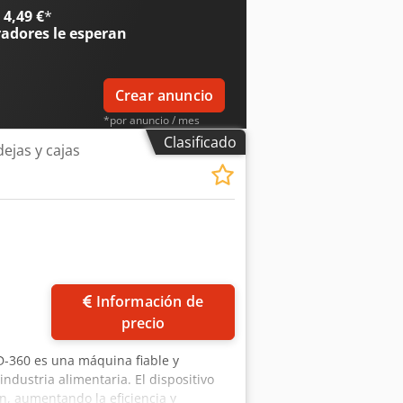
4,49 €
*
radores
le esperan
Crear anuncio
*por anuncio / mes
Clasificado
jas y cajas
Información de
precio
D-360 es una máquina fiable y
dustria alimentaria. El dispositivo
n, aumentando la eficiencia y