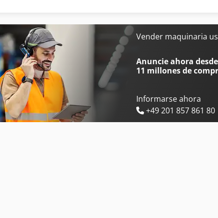
Daikin Aires Acondicionados
Mafi Tractor
Hp Impresoras
Mbo Plegadoras
Vender maquinaria us
Ingersoll Rand Compresores
Anuncie ahora desde 
11 millones de comp
Informarse ahora
+49 201 857 861 80