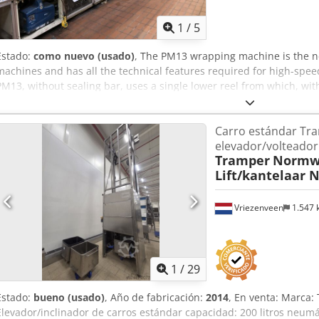
1
/
5
Estado:
como nuevo (usado)
, The PM13 wrapping machine is the 
machines and has all the technical features required for high-spee
PM13, without sealing bar, uses a single lower reel from which, w
means of a rotating knife, the polyethylene film sheet is cut to si
be packaged by means of four rotating bars. This operating princip
Carro estándar Tr
to be achieved, as it eliminates the limitations of conventional sea
elevador/volteador
cutting mechanisms of the reel are electronically controlled. The P
Tramper
Normw
wrapping of: cans, PVC and PET bottles (either cup or petaloid base),
Lift/kantelaar 
plastic bottles. CHARACTERISTICS: Package size: - Max. length: 50
360 mm Reel size: - External diameter: 500 mm - Inner diameter: 7
Cjdpfx Asyn Hw Dsqpjha Cardboard tray dimensions: - Min: 150 x 20
Vriezenveen
1.547
- Max edge: 100 mm Tray capacity: approx. 600 Production: 40 to 
characteristics)
1
/
29
Estado:
bueno (usado)
, Año de fabricación:
2014
, En venta: Marca
Elevador/inclinador de carros estándar capacidad: 200 litros neum