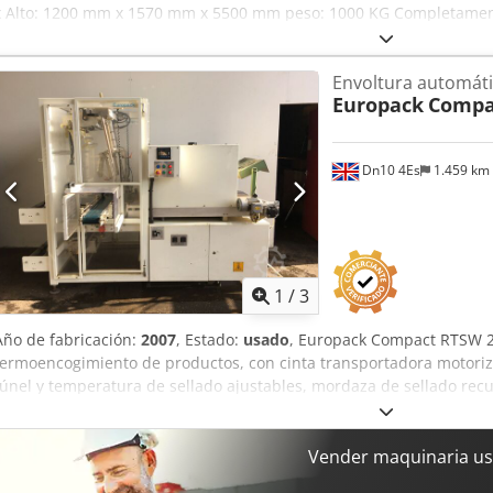
x Alto: 1200 mm x 1570 mm x 5500 mm peso: 1000 KG Completament
carros estándar de 200 litros cada uno El elevador/inclinador se pu
Transporte a convenir. El precio incluye la carga para el transport
Envoltura automát
alguna pregunta o comentario, no dude en ponerse en contacto. Sa
Europack
Compa
Dn10 4Es
1.459 km
1
/
3
Año de fabricación:
2007
, Estado:
usado
, Europack Compact RTSW 2
termoencogimiento de productos, con cinta transportadora motorizad
túnel y temperatura de sellado ajustables, mordaza de sellado recu
200 mm, 3 fases. Cedpfx Ajdbqxzoqpeha
Vender maquinaria us