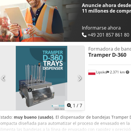
Anuncie ahora desde 
11 millones de comp
Informarse ahora
+49 201 857 861 80
Formadora de bande
Tramper
D-360
Lipsko
2.371 km
1
/
7
Estado:
muy bueno (usado)
, El dispensador de bandejas Tramper 
compacta diseñada para automatizar el proceso de envasado en la in
alimenta las bandejas a la línea de envasado con rapidez y precisió