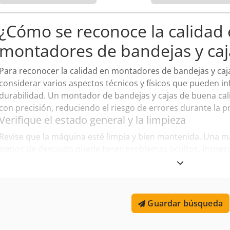
L x A x H 398×354×143 mm Las dos primeras son bandeja + tapa (caja
es una caja wraparound clásica que puede incorporar troqueles pa
¿Cómo se reconoce la calidad
montadores de bandejas y caj
Para reconocer la calidad en montadores de bandejas y caj
considerar varios aspectos técnicos y físicos que pueden in
durabilidad. Un montador de bandejas y cajas de buena ca
con precisión, reduciendo el riesgo de errores durante la p
Verifique el estado general y la limpieza
Revise que la máquina esté limpia y bien mantenida. Una 
signos de descuido puede tener problemas ocultos. Inspec
cualquier señal de daño, como corrosión, grietas o desgaste
Eche un vistazo al historial de servicio y uso
Solicite los registros de mantenimiento y el historial de uso
completo puede proporcionarle una mejor idea del desgast
Guardar búsqueda
cómo se ha cuidado. Además, esto puede indicar si las piez
reemplazadas y si las reparaciones se han realizado corre