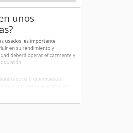
 y tapa independientes), y la tercera
ra exposición.
 en unos
as?
as usados, es importante
fluir en su rendimiento y
lidad deberá operar eficazmente y
roducción.
máquina sucia o que muestra
cione visualmente el equipo por
 excesivo en las piezas.
 de la máquina. Un historial
e que ha sufrido la máquina y de
as esenciales han sido
ctamente.