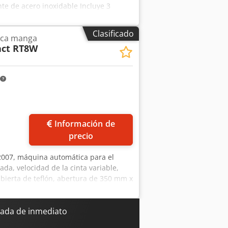
e de acero inoxidable Incluye 3
ede inspeccionar en el lugar.
e. Cedpfjx H Smpox Aqpeha Si tiene
Clasificado
ica manga
ludos cordiales, Leo Holland
ct RT8W
Información de
precio
007, máquina automática para el
a, velocidad de la cinta variable,
bierta de teflón, abertura de 350 mm x
ada de inmediato