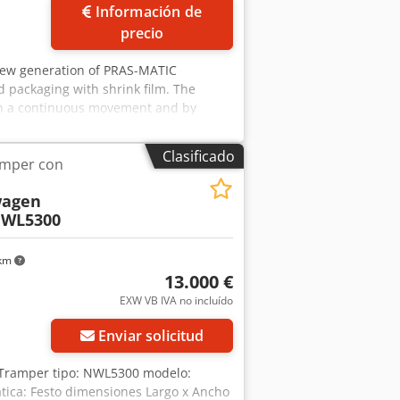
Información de
precio
new generation of PRAS-MATIC
d packaging with shrink film. The
ith a continuous movement and by
ze and wrapped around the products to
le enables very high operating speeds
Clasificado
amper con
ling bars. The unwinding, feeding and
M 13 is designed for high speed shrink
agen
 jars, glass bottles, detergent and
NWL5300
0mm - Max. width: 360 mm - Max height:
0 mm - Thickness: 40/80 microns.
0 - Max: 350 x 540 - Min. edge: 30 mm
 km
80 packs/min (depending on product
13.000 €
EXW VB IVA no incluído
Enviar solicitud
: Tramper tipo: NWL5300 modelo:
ática: Festo dimensiones Largo x Ancho