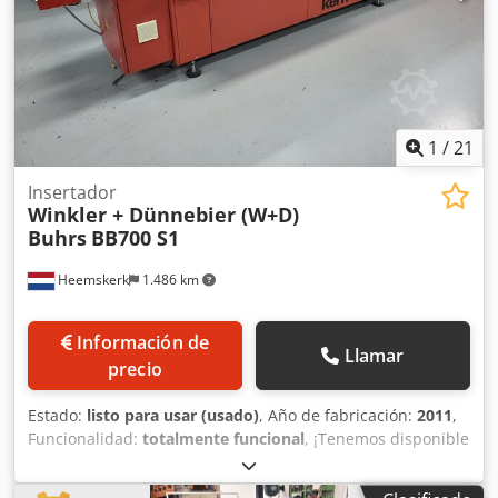
Embalaje marítimo y envío mundial disponible bajo
consulta. Antes del envío o recogida, se realizará una
prueba funcional en vídeo para usted. Cjdoywrz Iopfx Ak
Uorf Para más información, no dude en contactarnos
personalmente.
1
/
21
Insertador
Winkler + Dünnebier (W+D)
Buhrs
BB700 S1
Heemskerk
1.486 km
Información de
Llamar
precio
Estado:
listo para usar (usado)
, Año de fabricación:
2011
,
Funcionalidad:
totalmente funcional
, ¡Tenemos disponible
un sistema de ensobrado servo W+D (Buhrs ITM) BB700
16K S1, año 2011! El estado de esta máquina es muy