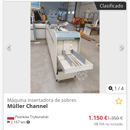
2007. Contador: 145 millones Contrato de servicio
Clasificado
completo. Al comprar junto con la máquina Kern 2600, se
puede negociar un precio atractivo por ambas máquinas.
Tengo a la venta 2 máquinas con esta configuración.
1
/
4
Máquina insertadora de sobres
Müller Channel
1.150 €
Piotrków Trybunalski
1.350 €
2.167 km
VB IVA no incluído