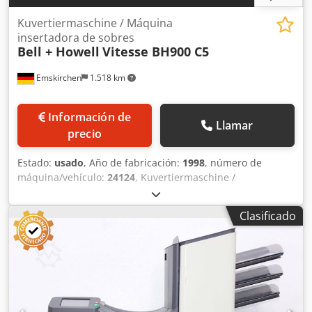
Kuvertiermaschine / Máquina
insertadora de sobres
Bell + Howell
Vitesse BH900 C5
Emskirchen
1.518 km
Información de
Llamar
precio
Estado:
usado
, Año de fabricación:
1998
, número de
máquina/vehículo:
24124
, Kuvertiermaschine /
Ensobradora Bell + Howell Vitesse BH900 C5 Año 1998 6
Beilagenstationen / 6 estaciones de suplementos
Clasificado
Briefwender-Rollenauswurf / Volteador de cartas-expulsor
de rollos procesa formato de sobre de C6 a C5 / processes
envelope format from C6 to C5 Geschwindigkeit
mechanisch max. 10.000 Takte/Std. / Velocidad máx. 10.000
ciclos/hora Crjdpfxoupy Tae Ak Usf Online-Video-
Inspección por Skype-Video Estaremos encantados de
recibir su visita - más máquinas en Stock Disponible