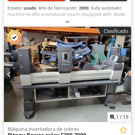
Estado:
usado
, Año de fabricación:
2000
, Fully automatic
machine to affix promotional inserts Equipped with: Books
pile feeder Feeding Measuring book height Opening cover
Counting/opening Tearing Feeding promotional material
Clasificado
Separating promotional material Adjusting promotional
material Cutting promotional material Gluing promotional
material Sticking in Pressing Delivery Technical data: Max.
size: 316 x 216 mm Min. size: 90 x 60 mm Max output: 1200
pieces/hour Thickness 3 – 25 mm Cjdpfx Akjy Syr De Uerf
Promotional inserts: single/folded sheets, thinly bound
products (max. 1,5 mm thick) Where to insert: directly into
the end sheet behind the end sheet, behind the title page
1
/
19
Máquina insertadora de sobres