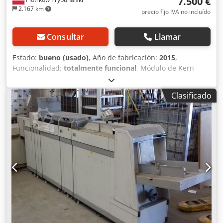
7.500 €
2.167 km
precio fijo IVA no incluído
Consultar
Llamar
Estado:
bueno (usado)
, Año de fabricación:
2015
,
Funcionalidad:
totalmente funcional
, Módulo de Kern
2600: Cortadora de Formularios Continuos SIGR derecha
con estación de opciones K2600 Crodpfx Akey Iwn Us Usf
Clasificado