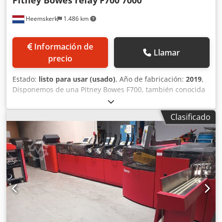
Pitney Bowes relay
F700 7000
Heemskerk
1.486 km
Información de
Llamar
precio
Estado:
listo para usar (usado)
, Año de fabricación:
2019
,
Disponemos de una Pitney Bowes F700, también conocida
como Relay 7000, máquina ensobradora disponible. La
máquina es del año 2019 y solo ha procesado 1.763.359
Clasificado
sobres. Funciona sin problemas según nuestras pruebas.
Configuración: 2 alimentadores principales -
alimentadores de alta capacidad 4 alimentadores de
documentos - con bandejas adicionales de alimentación,
permite alternar entre documentos y suplementos
plegados Estación de plegado Estación de sobres Crsdjy R
A D Tspfx Ak Uof