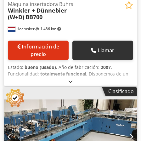
Máquina insertadora Buhrs
Winkler + Dünnebier
(W+D)
BB700
Heemskerk
1.486 km
Información de
Llamar
precio
Estado:
bueno (usado)
, Año de fabricación:
2007
,
Funcionalidad:
totalmente funcional
, Disponemos de un
sistema de ensobrado Buhrs W+D BB700 14K servo. De DL
a C4 envolvente. Año de construcción 2007 Año de
Clasificado
construcción 2007 Base de 6 estaciones Configuración:
Canal transaccional de entrada de hojas individuales
Mueller Apparatebau Buhrs BB700 - 14K Base de 6
estaciones 5 alimentadores rotativos 1 alimentador de
fricción al vacío HF2 Bandeja de descarga Codpsukpimefx
Ak Uerf Cargador automático Estación de transferencia
cinta de descarga Esta máquina está totalmente
preparada para un canal de sistema transaccional Mueller