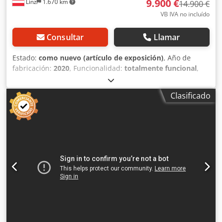
9.900 €
Linz
1.670 km
14.900 €
VB IVA no incluído
Consultar
Llamar
Estado:
como nuevo (artículo de exposición)
, Año de
fabricación:
2020
, Funcionalidad:
totalmente funcional
,
número de máquina/vehículo:
18GG1012
, Neopost DS 180i
ensobradora de demostración, prácticamente NUEVA,
Clasificado
apenas utilizada, ¡solo 17.245 ensobrados en el contador!
El equipo ha sido revisado completamente por un técnico
autorizado y se encuentra en un estado absolutamente
como nuevo y sin fallos. ¡Incluye cinta de salida! Datos
técnicos: - Volumen máximo (por mes): 180.000 - Ciclo de
trabajo: hasta 4.500 sobres/hora, opcionalmente hasta
5.500 sobres/hora - Capacidad de agrupación (extracción
múltiple): hasta 6.900 hojas/hora, opcionalmente hasta
9.400 hojas/hora - Formatos de sobre: C6 (opcional),
DinLang, C6/5, C5 - Capacidad del tanque de adhesivo: 10
litros - Capacidad de plegado: hasta 8 hojas (80 g/m²) -
Monitor táctil de 22'' - Memoria de trabajos: ilimitada -