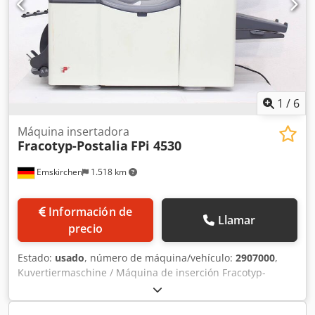
inmediatamente - Puede ser inspeccionado En Stock
Emskirchen / Nuremberg - Puede ser probado
1
/
6
Máquina insertadora
Fracotyp-Postalia
FPi 4530
Emskirchen
1.518 km
Información de
Llamar
precio
Estado:
usado
, número de máquina/vehículo:
2907000
,
Kuvertiermaschine / Máquina de inserción Fracotyp-
Postalia FPi4530Nº de serie 10EY5510 Online-Video-
Inspección por Skype-Video Estaremos encantados de