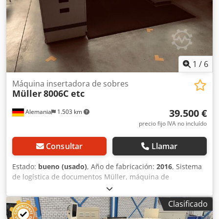
Dimensiones de la máquina: 1200 x 420 x 520 mm Peso: 75
kg Inspección por vídeo online vía WhatsApp - MS Zoom -
Telegram En stock en Emskirchen/Núremberg - Disponible
de inmediato - Posibilidad de pruebas
1
/
6
Máquina insertadora de sobres
Müller
8006C etc
39.500 €
Alemania
1.503 km
precio fijo IVA no incluído
Consultar
Llamar
Estado:
bueno (usado)
, Año de fabricación:
2016
, Sistema
de logística de documentos Müller, máquina de
encasillado – usada: Precio en el lugar de ubicación:
39.500 € (neto). Fabricante: Müller Modelo: 2016 Año de
Clasificado
fabricación: 2016 6984F: Compartimento de salida, incluye
función de parada 6978D: Volteador de sobres 8006C: