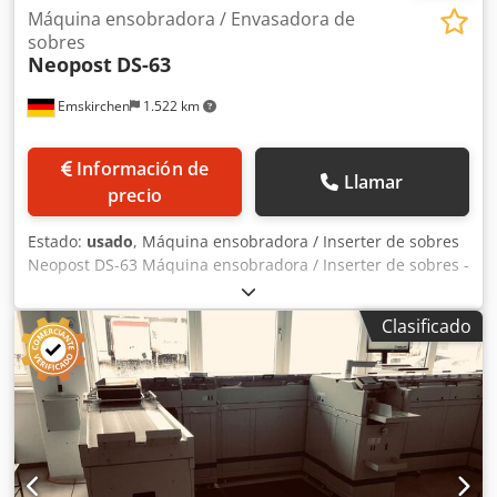
Máquina ensobradora / Envasadora de
sobres
Neopost
DS-63
Emskirchen
1.522 km
Información de
Llamar
precio
Estado:
usado
, Máquina ensobradora / Inserter de sobres
Neopost DS-63 Máquina ensobradora / Inserter de sobres -
Neopost DS-63 Nº de serie: 13FN1525 Alimentación de
documentos: 2 Capacidad máxima: 2200 cartas/hora
Clasificado
Capacidad de bandeja para A4: 650 Capacidad de bandeja
para sobres: 150 Tamaños de papel: A4 - A5 - A6 Altura: 90
- 356 mm Ancho: 130 - 230 mm Calidad de papel: 60 - 170
g/m² Grosor máximo de papel: 250 g/m² Credpjyzn Ewsfx
Ak Uef Tamaños de sobre Formatos DIN: C5 - C6 - DL
Altura: 90 - 162 mm Ancho: 160 - 248 mm Calidad de
sobre: 80 - 120 g/m² Espesor máximo del sobre: 2,5 mm