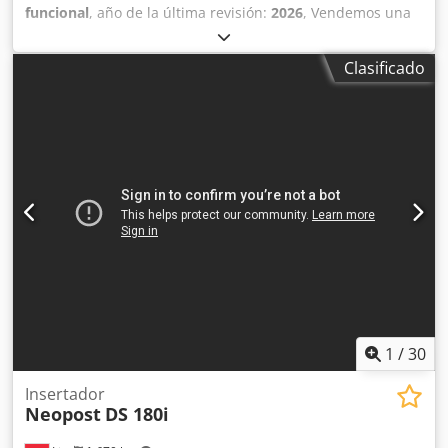
funcional
, año de la última revisión:
2026
, Vendemos una
máquina de procesamiento de sobres Quadient DS600i en
buen estado y totalmente operativa. La máquina consta
Clasificado
de: - Alimentador de pila de 2 estaciones con CIS y lector
de códigos Datamatrix - Alimentador de folletos 1x (hasta
tamaño A4) - Módulo de procesamiento de sobres - Cinta
de descarga - Adaptación con interruptor de flotación C4
(posibilidad de sellado con agua destilada) Incluye todos
los muebles de soporte necesarios. La máquina funciona
perfectamente y ha estado bajo mantenimiento continuo
de Quadient. Contador: 3.617.695 La máquina está en
funcionamiento en la línea de producción, pero está
disponible de inmediato. Cedoy Du Ecjpfx Ak Ujrf
1
/
30
Insertador
Neopost
DS 180i