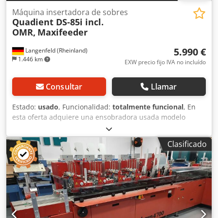
Máquina insertadora de sobres
Quadient DS-85i incl.
OMR,
Maxifeeder
5.990 €
Langenfeld (Rheinland)
1.446 km
EXW precio fijo IVA no incluído
Consultar
Llamar
Estado:
usado
, Funcionalidad:
totalmente funcional
, En
esta oferta adquiere una ensobradora usada modelo
"Quadient DS-85i". Objeto de la venta: 1 x Quadient DS-85i
con el siguiente equipamiento: - Incluye lectura OMR -
Clasificado
Incluye alimentador Maxi Contadores: Total: Aprox.
189.044 sobres Estado: Se trata de un dispositivo usado,
que puede mostrar signos de uso (pequeños arañazos o
decoloraciones). El equipo ha sido probado en
funcionamiento. Puede ver una prueba de impresión en la
foto. Embalaje y envío: Puede visitar el dispositivo durante
nuestro horario de oficina. ¡Por favor, conciértele una cita!