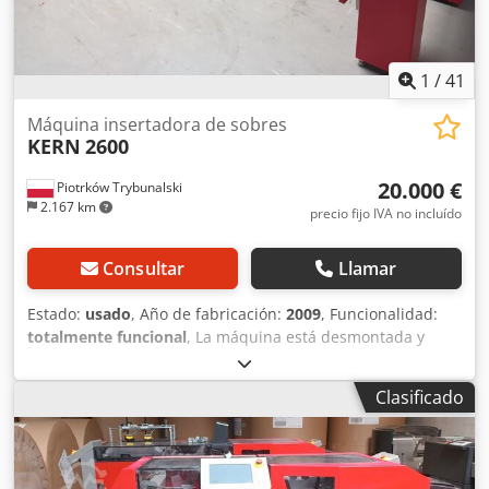
1
/
41
Máquina insertadora de sobres
KERN
2600
20.000 €
Piotrków Trybunalski
2.167 km
precio fijo IVA no incluído
Consultar
Llamar
Estado:
usado
, Año de fabricación:
2009
, Funcionalidad:
totalmente funcional
, La máquina está desmontada y
almacenada en un almacén. Fotos de los módulos están
disponibles a petición. Por favor, presenten ofertas
Clasificado
razonables. Tenemos a la venta una máquina Kern 2600, a
continuación se presenta información sobre la
ensobradora ofrecida: Equipada con Mail Factory Módulo
de inserción y sellado KVS Cortador K990 (escáner