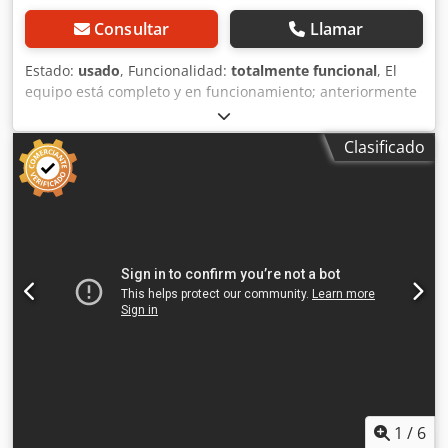
Consultar
Llamar
Estado:
usado
, Funcionalidad:
totalmente funcional
, El
equipo está completo y en funcionamiento; anteriormente
trabajó junto con una ensobradora Pitney Bowes XPV.
Crjdpjy Izcpjfx Ak Usf
Clasificado
1
/
6