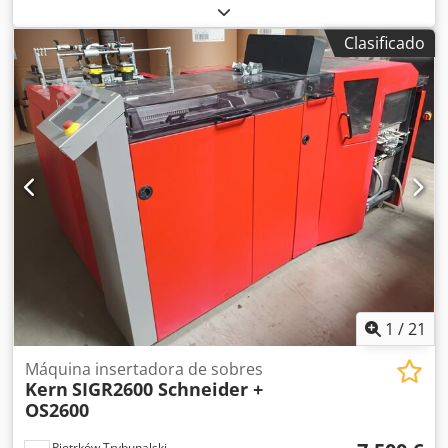
Falta un elemento para la instalación del motor: número
de pieza: 2032468.001 Brida de motor ELMO Crsdpfey Iwq
Clasificado
Njx Ak Uef
1
/
21
Máquina insertadora de sobres
Kern
SIGR2600 Schneider +
OS2600
Piotrków Trybunalski