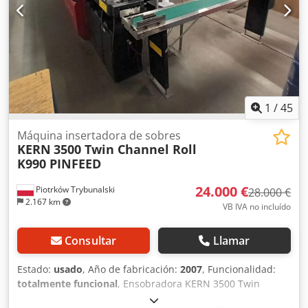
1
/
45
Máquina insertadora de sobres
KERN
3500 Twin Channel Roll
K990 PINFEED
24.000 €
Piotrków Trybunalski
28.000 €
2.167 km
VB IVA no incluído
Consultar
Llamar
Estado:
usado
, Año de fabricación:
2007
, Funcionalidad:
totalmente funcional
, Ensobradora KERN 3500 Twin
Channel K990 Csdpfjxfwfxjx Ak Ujrf Año de fabricación: