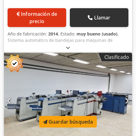
Información de
Llamar
precio
Año de fabricación:
2014
, Estado:
muy bueno (usado)
,
Sistema automático de bandejas para máquinas de
procesamiento de correo. Este modelo SIMA 220 se instaló
en una máquina de procesamiento de correo Buhrs BB700,
Clasificado
de ahí su color. Se instaló en 2015 y solo se utilizó durante
16 meses. ¡Hay más fotos disponibles! Equipamiento de
serie: Brazo con ajuste de altura de 600 mm a 900 mm.
Cinta transportadora de acumulación, con amortiguador
para las bandejas y ángulo de inclinación ajustable.
Crjdpfod Etadjx Ak Uef Estación de alimentación
automática para las bandejas. Sistema automático de
cambio de bandejas. Almacén de bandejas con capacidad
para hasta 10 bandejas (dependiendo del tipo de
bandeja). Contador de sobres. Control táctil para una
Guardar búsqueda
operación sencilla e intuitiva del sistema SIMA. Integración
con la máquina de procesamiento de correo. Formato
máximo: 180 mm x 285 mm Formato mínimo: 90 mm x 145