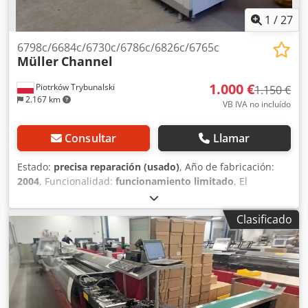
1
/
27
6798c/6684c/6730c/6786c/6826c/6765c
Müller
Channel
1.000 €
Piotrków Trybunalski
1.150 €
2.167 km
VB IVA no incluído
Consultar
Llamar
Estado:
precisa reparación (usado)
, Año de fabricación:
2004
, Funcionalidad:
funcionamiento limitado
, El
dispositivo está completo y en funcionamiento:
anteriormente trabajó junto con una ensobradora Pitney
Clasificado
Bowes XPV. El problema a reparar se refiere únicamente a
la lectura. Credpfx Aeyq Rm Usk Usf