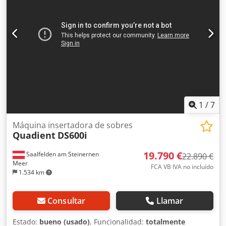
1
/
7
Máquina insertadora de sobres
Quadient
DS600i
19.790 €
Saalfelden am Steinernen
22.890 €
Meer
FCA VB IVA no incluído
1.534 km
Consultar
Llamar
Estado:
bueno (usado)
, Funcionalidad:
totalmente