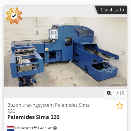
Clasificado
1
/
15
Buzón trayingsystem Palamides Sima
220
Palamides
Sima 220
Heemskerk
1.486 km