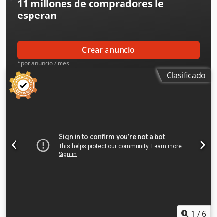
11 millones de compradores
le
esperan
Crear anuncio
*por anuncio / mes
Clasificado
1
/
6