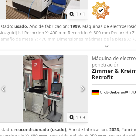
1
/
1
Estado:
usado
, Año de fabricación:
1999
, Máquinas de electroerosi
Aiozguidj Isf Recorrido X: 400 mm Recorrido Y: 300 mm Recorrido
Tamaño de mesa Y: 470 mm Dimensiones máximas de la pieza X: 
pieza Y: 500 mm Dimensiones máximas de la pieza Z: 250 mm Peso 
máximo de pieza: 500 kg Cambiador de electrodos: 20 posiciones 
Máquina de electro
descendible Control Control CNC: Control EDM Mitsubishi de 32 bit
penetración
Zimmer & Krei
Retrofit
Groß-Bieberau
1.4
1
/
3
Estado:
reacondicionado (usado)
, Año de fabricación:
2026
, Funcio
recorrido eje X:
400 mm
, recorrido del eje Y:
350 mm
, recorrido del