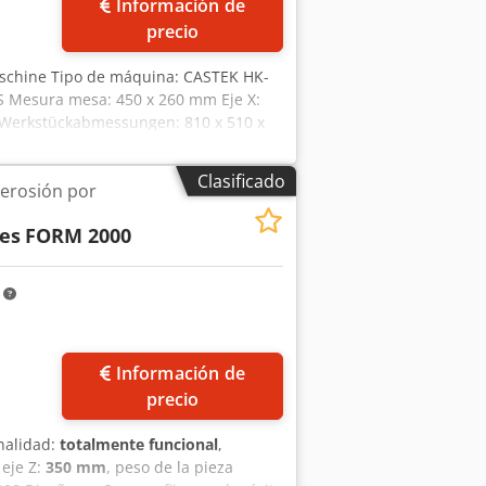
Información de
de apoyo: 3 Peso por pie: 2 t Diámetro
precio
requerida: mín. 6 bar Ranuras en T:
ipo estrella de papel: 1 unidad
aschine Tipo de máquina: CASTEK HK-
 conexión de presión de
S Mesura mesa: 450 x 260 mm Eje X:
ware de programación: PROGmodEDM
 Werkstückabmessungen: 810 x 510 x
sorbida: 4,5 kW Dimensión exterior
kg
Clasificado
erosión por
es
FORM 2000
m
Pedir más fotos
Información de
precio
nalidad:
totalmente funcional
,
 eje Z:
350 mm
, peso de la pieza