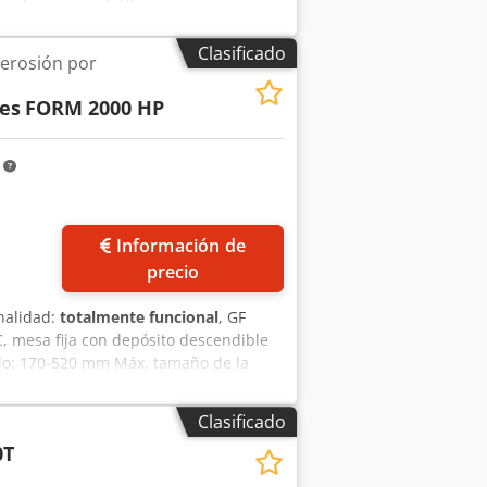
RICA - Tensión de alimentación : 400
ones en el suelo : 4.700 x 2.750 [mm] -
Clasificado
erosión por
as de trabajo : 13659 [h]
 de carga / descarga - Extremo de
es
FORM 2000 HP
m
Información de
precio
nalidad:
totalmente funcional
, GF
, mesa fija con depósito descendible
illo: 170-520 mm Máx. tamaño de la
Eje C integrado para rotación, indexado
3R Systems) Generador ISPG de 60
Clasificado
z de control AGIEVISION 5 Pantalla LCD
0T
ual Incluye robot EROWA ERC 80 -
ts Peso neto de la máquina: 3.830 kg