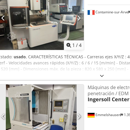
Contamine-sur-Arve
1
/
4
Estado:
usado
, CARACTERÍSTICAS TÉCNICAS - Carreras ejes X/Y/Z : 4
Ierf - Velocidades avances rápidos (X/Y/Z) : 6 / 6 / 15 [m/min] - Dis
/ 520 [mm] - Dimensiones máx. de la pieza : 820 x 580 x 250 [mm] - 
máx. del electrodo : 50 [Kg] - Eje C : 0 - 100 [Rev./min] ALIMENTAC
alimentación : 400 [V] - Potencia instalada : 9.1 [kVA] DIMENSIONE
Máquinas de electr
4.700 x 2.750 [mm] - Altura máquina : 2.680 [mm] - Peso de la máqui
penetración / EDM
13659 [h] EQUIPAMIENTO - CNC : AGIEVISION 5 - Extremo de husillo :
Ingersoll
Center
00 [l]
Emmelshausen
1.3
Pedir m