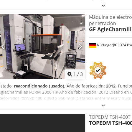
electrodo : 50 [Kg] - Eje C : 0 - 100 [Rev./min] ALIMENTACIÓN ELÉCT
[V] - Potencia instalada : 9.1 [kVA] DIMENSIONES TOTALES - Dimensi
Máquina de electro
Altura máquina : 2.680 [mm] - Peso de la máquina : 3.830 [Kg] - Hor
penetración
EQUIPAMIENTO - CNC : AGIEVISION 5 Credpfx Ajwl Rh Nei Isf - Robot
GF AgieCharmill
husillo : EROWA - Capacidad dieléctrica : 600 [l]
Nürtingen
1.374 k
1
/
3
Estado:
reacondicionado (usado)
, Año de fabricación:
2012
, Funcio
AgieCharmilles FORM 2000 HP Año de fabricación: 2012 Diseño en C
Recorridos (X/Y/Z): 400 x 300 x 350 mm Distancia entre mesa y hus
pieza (L x A x H): 820 x 580 x 250 mm Máx. peso de la pieza: 800 kg 
y erosión (U=0-100 rpm) Portapinzas neumático a elección (Erowa/
TOPEDM TSH-400T
Amperios Mejor acabado superficial alcanzable: Ra 0,10 µm Interfa
TOPEDM
TSH-40
color de 15”, ratón o pantalla táctil, teclado elevable y mando man
Cambiador de electrodos Cjdpfx Aeyniyusi Ijrf - Cambiador de palle