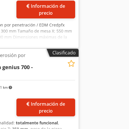
Información de
precio
ón por penetración / EDM Credpfx
 Z: 300 mm Tamaño de mesa X: 550 mm
700 mm Dimensiones máximas de la
máximo de electrodo: 50 kg Peso
Generador: 50 amperios Tanque
Clasificado
erosión por
s
m
genius 700 -
31 km
Información de
precio
nalidad:
totalmente funcional
,
 eje Z:
350 mm
, peso de la pieza