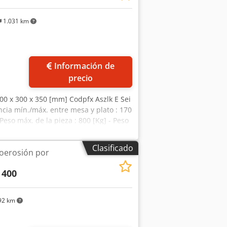
1.031 km
Información de
precio
00 x 300 x 350 [mm] Codpfx Aszlk E Sei
tancia mín./máx. entre mesa y plato : 170
Peso máx. de la pieza : 800 [Kg] - Peso
IÓN ELÉCTRICA - Tensión de
S TOTALES - Dimensiones en el suelo :
Clasificado
oerosión por
na : 3.830 [Kg] - Horas de trabajo :
 System 3R - Capacidad dieléctrica :
 400
92 km
ás fotos