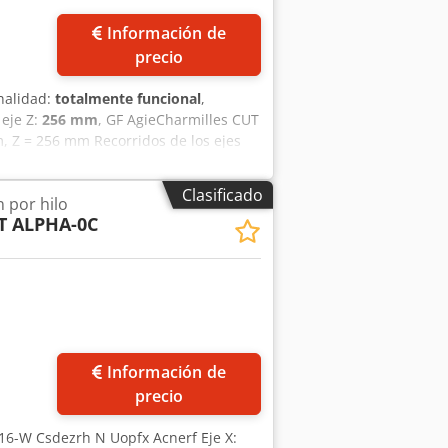
Información de
precio
nalidad:
totalmente funcional
,
 eje Z:
256 mm
, GF AgieCharmilles CUT
, Z = 256 mm Recorridos de los ejes
ensiones máximas de la pieza de
00/450 kg Generador AGIE IPG-V Calidad
Clasificado
 por hilo
 0,05 – 0,30 mm, incluido el kit
 ALPHA-0C
el hilo Con depósito retráctil
IEJOGGER para una configuración
eclado de membrana y ratón Incluye
ad Codpfx Acozlx A Sonorf Dimensiones
a máquina será revisada y probada por
 lo desea. También ofrecemos la puesta
Información de
precio
 16-W Csdezrh N Uopfx Acnerf Eje X: