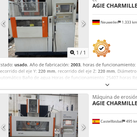
AGIE CHARMILL
Neuweiler
1.333 k
Pedir m
1
/
1
Estado:
usado
, Año de fabricación:
2003
, horas de funcionamiento:
recorrido del eje Y:
220 mm
, recorrido del eje Z:
220 mm
, Diámetro
automático Baño de agua Horas de funcionamiento: 25407 horas Re
mm U: 350 mm V: 220 mm Crsdpfxjzkhgde Acnef Control Millenium 
Máquina de erosión
AGIE CHARMILL
Castellbisbal
495 k