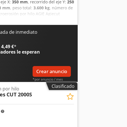
 eje X:
350 mm
, recorrido del eje Y:
250
33 mm
, peso total:
3.600 kg
, número de
troerosión por hilo AGIE Agiecut
 con una potencia de 9 kVA. La máquina
xterna ICS Cool Energy i-Chiller y una
Si busca disponer de capacidades de
ada de inmediato
 Agiecut Challenge 2 que tenemos a la
. Cedpfozpa Abex Acnorf - Tensión: 3 x
4,49 €
*
 A- Equipamiento adicional: Unidad de
radores
le esperan
palé de madera- Equipamiento
lla, teclado y ratón
Crear anuncio
*por anuncio / mes
Clasificado
 por hilo
es
CUT 2000S
m