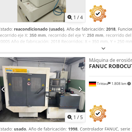
1
/
4
Estado:
reacondicionado (usado)
, Año de fabricación:
2018
, Funcio
recorrido eje X:
350 mm
, recorrido del eje Y:
250 mm
, recorrido del
2000S Año de fabricación: 2018 Recorridos: X = 350 mm, Y = 250 mm
U/V: +/- 70 mm Conicidad máxima: 30° a una altura de 100 mm Dim
trabajo: 750 x 550 x 250 mm Peso máximo de la pieza de trabajo: 2
Máquina de erosión
de superficie alcanzable: Ra: 0,05 µm Diámetros de hilo disponibles:
FANUC
ROBOCUT
opcional KIT 50 Máquina con baño de agua y enhebrado automático d
automático (accesible desde 2 lados) Incluye la caja de control AG
cómoda Sistema de control VISION 5 Pantalla LCD a color de 15", t
Trittau
1.808 km
AGIESETUP 3D Incluye la opción Conic-Plus para una mayor conicid
(largo x ancho x alto): 2095 x 1950 x 2232 mm Peso neto: 3600 kg L
completo. Podemos realizar un corte de prueba individualizado, si
en marcha y la formación in situ para esta máquina.
1
/
5
Estado:
usado
, Año de fabricación:
1998
, Controlador FANUC, serie