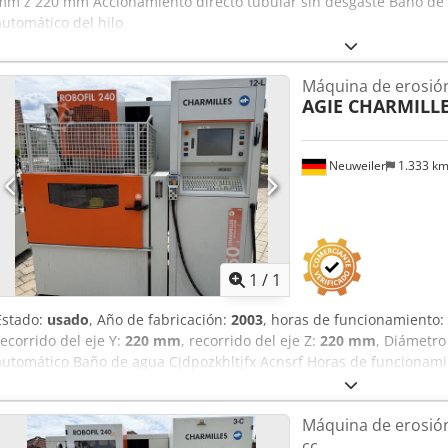
mm z 220 mm Accionamiento directo tubular sin desgaste Baño de 
automático del hilo
Máquina de erosión
AGIE CHARMILL
Neuweiler
1.333 k
Pedir m
1
/
1
Estado:
usado
, Año de fabricación:
2003
, horas de funcionamiento:
recorrido del eje Y:
220 mm
, recorrido del eje Z:
220 mm
, Diámetro
automático Baño de agua Cjdpozkhltjfx Acnsrf Horas de funcionamie
mm Y: 220 mm Z: 220 mm U: 350 mm V: 220 mm Control Millenium A
Máquina de erosión
cc