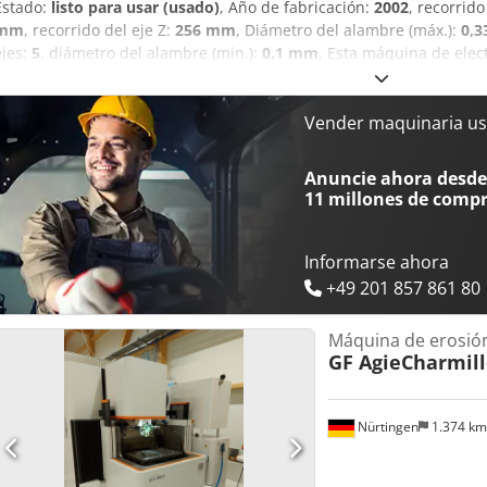
Estado:
listo para usar (usado)
, Año de fabricación:
2002
, recorrido
mm
, recorrido del eje Z:
256 mm
, Diámetro del alambre (máx.):
0,
ejes:
5
, diámetro del alambre (min.):
0,1 mm
, Esta máquina de elec
Challenge 2 de 5 ejes se fabricó en 2002. Pesa 3.600 kg y funciona
incluye equipamiento adicional, como una unidad de refrigeración e
consola de operador independiente con pantalla, teclado y ratón. 
Vender maquinaria us
electroerosión por hilo de alta calidad, considere la máquina AGIE
venta. Póngase en contacto con nosotros para obtener más detalles
Anuncie ahora desde 
400 V- Frecuencia: 50 Hz- Potencia: 9 kVA- Corriente nominal: 15,2
11 millones de comp
refrigeración externa ICS Cool Energy i-Chiller montada sobre un 
adicional: terminal de consola de operador independiente con panta
Informarse ahora
+49 201 857 861 80
Máquina de erosión
GF AgieCharmill
Nürtingen
1.374 k