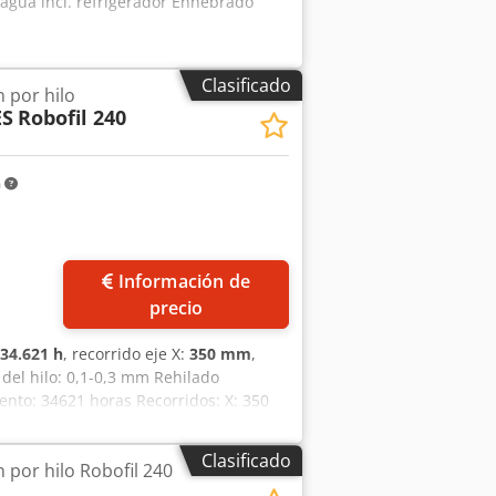
agua incl. refrigerador Enhebrado
Clasificado
 por hilo
ES
Robofil 240
m
ás fotos
Información de
precio
34.621 h
, recorrido eje X:
350 mm
,
 del hilo: 0,1-0,3 mm Rehilado
nto: 34621 horas Recorridos: X: 350
ño de fabricación: 2003
Clasificado
 por hilo Robofil 240