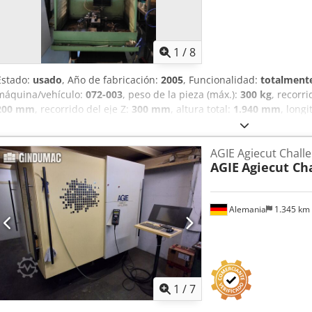
Conexión a la red: 3 × 400 V, 50 Hz Potencia de conexión: aprox. 1
(L × A × Al): aprox. 2.215 × 2.215 × 2.220 mm Peso de la máquina:
Enhebrado automático del hilo
1
/
8
Estado:
usado
, Año de fabricación:
2005
, Funcionalidad:
totalmente
máquina/vehículo:
072-003
, peso de la pieza (máx.):
300 kg
, recorri
200 mm
, recorrido del eje Z:
300 mm
, altura total:
1.940 mm
, longi
mm
, tipo de corriente de entrada:
trifásico
, peso total:
910 kg
, lon
mesa:
300 mm
, tensión de entrada:
400 V
, capacidad del depósito:
AGIE Agiecut Chall
corriente de entrada:
30 A
, Equipamiento:
documentación / manua
AGIE
Agiecut Ch
de 1 mm hasta 4 mm. Cjdpfozr D Dnox Acnjrf
Alemania
1.345 km
1
/
7