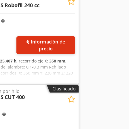
ES
Robofil 240 cc
m
ás fotos
Información de
precio
25.407 h
, recorrido eje X:
350 mm
,
 del alambre: 0,1-0,3 mm Rehilado
corridos: X: 350 mm Y: 220 mm Z: 220
Año de fabricación: 2003
Clasificado
 por hilo
ES
CUT 400
m