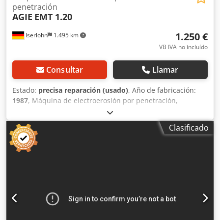
penetración
AGIE
EMT 1.20
1.250 €
Iserlohn
1.495 km
VB IVA no incluído
Consultar
Llamar
Estado:
precisa reparación (usado)
, Año de fabricación:
1987
, Máquina de electroerosión por penetración,
fabricante AGIE, modelo EMT 1.20, año de fabricación
1987. Recorridos: X 250 mm, Y 160 mm, Z 200 mm, con
Clasificado
cabezal de ajuste R3. Dodpfxjix Nqhj Adreck Datos
adicionales en la ficha técnica.