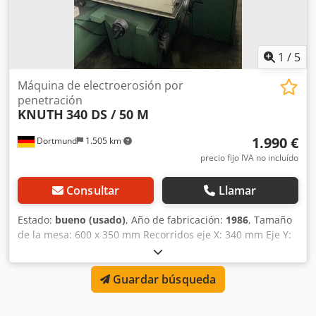
1
/
5
Máquina de electroerosión por
penetración
KNUTH
340 DS / 50 M
1.990 €
Dortmund
1.505 km
precio fijo IVA no incluído
Consultar
Llamar
Estado:
bueno (usado)
, Año de fabricación:
1986
, Tamaño
de la mesa: 600 x 350 mm Recorridos eje X: 340 mm Eje Y:
260 mm Recorrido ajustable del cabezal: 200 mm
Recorrido del husillo (servo): 210 mm Peso máximo de la
Guardar búsqueda
pieza de trabajo: 500 kg Dcedpfxory Tq Do Adrsk Incluye
dieléctrico casi nuevo, filtros adicionales, manual de
usuario Siegfried Volz Werkzeugmaschinen