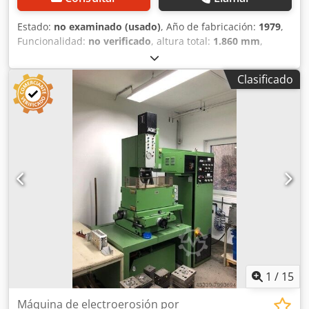
Estado:
no examinado (usado)
, Año de fabricación:
1979
,
Funcionalidad:
no verificado
, altura total:
1.860 mm
,
ancho total:
1.040 mm
, longitud total:
1.000 mm
, peso
total:
1.400 kg
, Se vende una máquina usada procedente
Clasificado
de la liquidación de un emplazamiento. La venta se realiza
excluyendo cualquier responsabilidad por vicios ocultos.
Dcodpfezrfawex Adrsk La máquina no ha sido revisada,
pero estuvo operativa hasta el final.
1
/
15
Máquina de electroerosión por