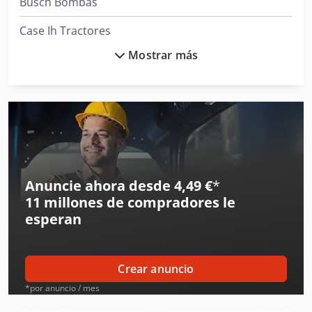
Busch Bombas
Case Ih Tractores
Mostrar más
Caterpillar Excavadoras
Clark Tractor
Demag Grúas
Fendt Tractores
Ge Ultrasonido
Anuncie ahora desde 4,49 €
*
11 millones de compradores
le
Ingersoll Rand Compresores
esperan
Ingersoll Rand Herramientas
Iveco Volquetes
Crear anuncio
Jcb Tractores
*por anuncio / mes