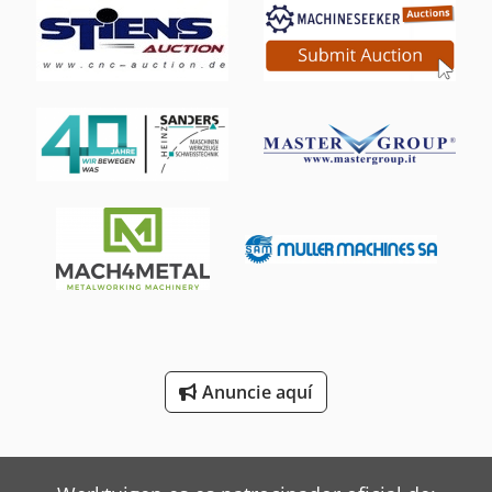
Juki Máquinas De Coser
Kverneland Arado
Liebherr Excavadoras
Liebherr Grúas
Linde Tractor
Mafi Tractor
Mitsubishi Aires Acondicionados
Oms Flejadoras
Siemens Motores Eléctricos
Anuncie aquí
Terberg Tractor
Valtra Tractores