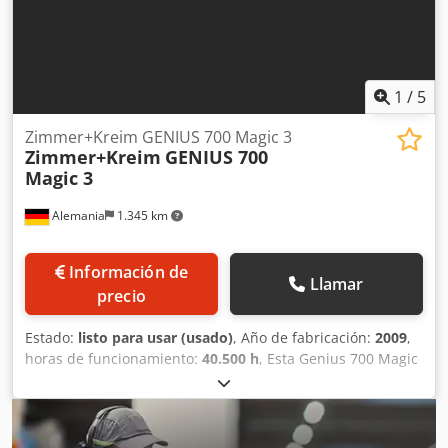
1
/
5
Zimmer+Kreim GENIUS 700 Magic 3
Zimmer+Kreim
GENIUS 700
Magic 3
Alemania
1.345 km
Información de
Llamar
precio
Estado:
listo para usar (usado)
, Año de fabricación:
2009
,
horas de funcionamiento:
40.500 h
, Esta Genius 700 Magic
3 de 3 ejes de Zimmer+Kreim se fabricó en 2009. Cuenta
con una mesa con ranuras en T, unas dimensiones de 575
x 500 mm y un cambiador de electrodos de 24 posiciones.
La máquina puede manejar un peso máximo de pieza de