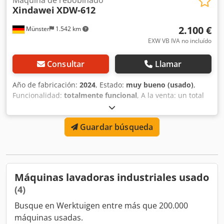
Xindawei
XDW-612
2.100 €
Münster
1.542 km
EXW VB IVA no incluído
Consultar
Llamar
Año de fabricación:
2024
, Estado:
muy bueno (usado)
,
Funcionalidad:
totalmente funcional
, A la venta: un total
de 5 máquinas devanadoras (modelo XDW-612, año de
fabricación 2024). Estas máquinas están especialmente
Guardar búsqueda
diseñadas para el rebobinado de hilo. Detalles: Cjdpfx
Aexqm Hcjk Hjrf - Modelo: XDW-612 - Año de fabricación:
2024 - Cada máquina cuenta con 12 puestos de bobinado -
Muy adecuadas para el procesamiento de hilo y textil -
Piezas de repuesto y desgaste disponibles e incluidas en la
Máquinas lavadoras industriales usado
entrega Las máquinas se pueden adquirir individualmente
(4)
o como paquete completo. Ideal para producciones
pequeñas y medianas o talleres que necesiten hilo en
Busque en Werktuigen entre más que 200.000
diferentes formatos. Ubicación: Münster Precio: 2.100,00 €
máquinas usadas.
– negociable por máquina Si está interesado o tiene