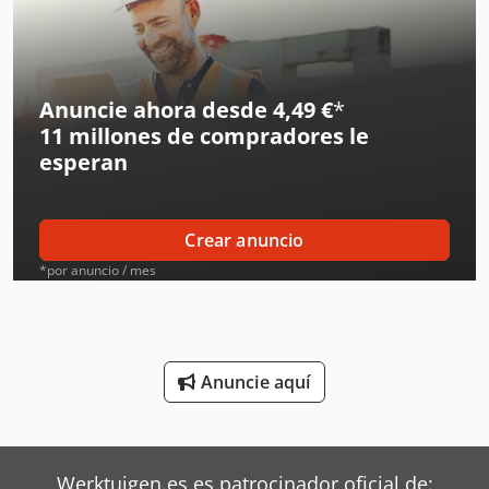
Fendt Tractores
Ge Ultrasonido
Ingersoll Rand Compresores
Anuncie ahora desde 4,49 €
*
11 millones de compradores
le
Ingersoll Rand Herramientas
esperan
Jcb Tractores
Juki Máquinas De Coser
Crear anuncio
Liebherr Grúas
*por anuncio / mes
Linde Tractor
Mafi Tractor
Anuncie aquí
Massey Ferguson Tractores
Mitsubishi Aires Acondicionados
Werktuigen.es es patrocinador oficial de: