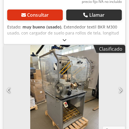
precio fijo IVA no incluído
Consultar
Llamar
Estado:
muy bueno (usado)
, Extendedor textil BKR M300
usado, con cargador de suelo para rollos de tela, longitud
de mesa 8 metros totalmente con cinta transportadora,
ancho 2,04 metros, ancho útil 1,80 metros. En buenas
Clasificado
condiciones. Csdpfex Rdw Uex Ak Hsrf