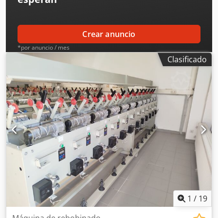
Crear anuncio
*por anuncio / mes
Clasificado
1
/
19
Máquina de rebobinado