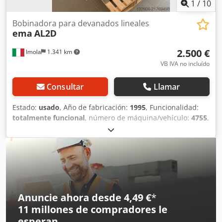
1
/
10
Bobinadora para devanados lineales
ema
AL2D
2.500 €
Imola
1.341 km
VB IVA no incluído
Consultar
Llamar
Estado:
usado
, Año de fabricación:
1995
, Funcionalidad:
totalmente funcional
, número de máquina/vehículo:
4755
,
tensión de entrada:
380 V
, Bobinadora adecuada para la
producción de transformadores de baja tensión, bobinas,
electroimanes y distintos tipos de devanados lineales.
Crsdoy Enk Ijpfx Ak Hof
Anuncie ahora desde 4,49 €
*
11 millones de compradores
le
esperan