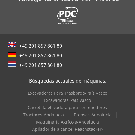
Oms Flejadoras
Pramac Generadores
Siemens Motores Eléctricos
Still Tractor
+49 201 857 861 80
Terberg Tractor
+49 201 857 861 80
Trane Aires Acondicionados
+49 201 857 861 80
Valtra Tractores
Búsquedas actuales de máquinas:
Excavadoras Para Trasbordo-País Vasco
Excavadoras-País Vasco
Carretilla elevadora para contenedores
Tractores-Andalucía
Prensas-Andalucía
Maquinaria Agrícola-Andalucía
Apilador de alcance (Reachstacker)