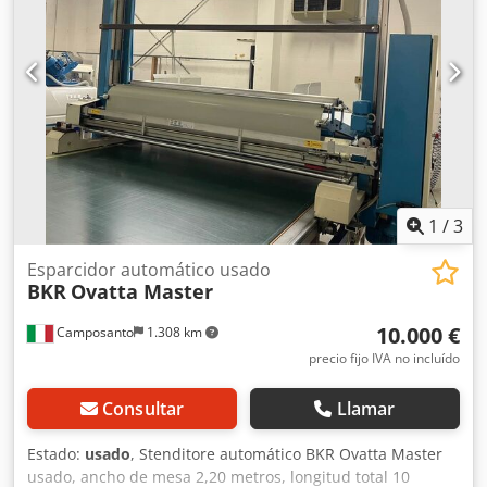
1
/
3
Esparcidor automático usado
BKR
Ovatta Master
10.000 €
Camposanto
1.308 km
precio fijo IVA no incluído
Consultar
Llamar
Estado:
usado
, Stenditore automático BKR Ovatta Master
usado, ancho de mesa 2,20 metros, longitud total 10