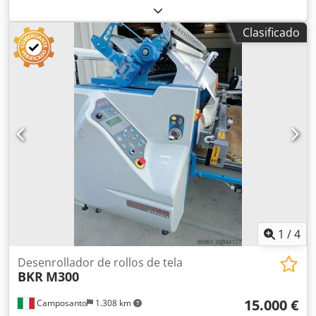
metros (todo con cinta transportadora). Csdoy Ddq Ijpfx Ak
Hjrf
Clasificado
1
/
4
Desenrollador de rollos de tela
BKR
M300
15.000 €
Camposanto
1.308 km