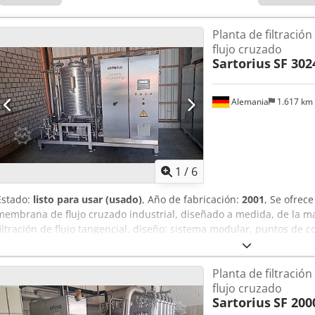
Planta de filtraci
flujo cruzado
Sartorius
SF 302
Alemania
1.617 km
1
/
6
Estado:
listo para usar (usado)
, Año de fabricación:
2001
, Se ofrece
membrana de flujo cruzado industrial, diseñado a medida, de la mar
filtración de flujo tangencial, diseño: sistema modular, puntos de c
membrana: 5, volumen de la carcasa del filtro: 17, temperatura má
máxima de funcionamiento: 6 bar, potencia de conexión: 35 kVA. Est
Planta de filtraci
dispone de documentación. Es posible realizar una inspección in si
flujo cruzado
Sartorius
SF 200