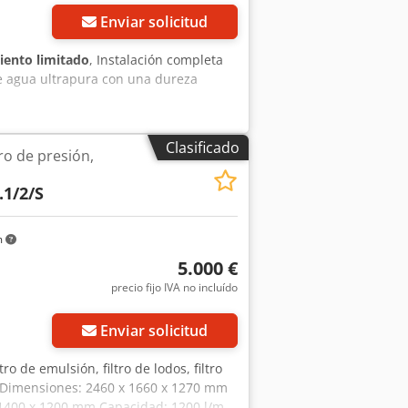
Enviar solicitud
iento limitado
, Instalación completa
de agua ultrapura con una dureza
Clasificado
tro de presión,
.1/2/S
m
5.000 €
precio fijo IVA no incluído
Enviar solicitud
ltro de emulsión, filtro de lodos, filtro
i Dimensiones: 2460 x 1660 x 1270 mm
: 1400 x 1200 mm Capacidad: 1200 l/m