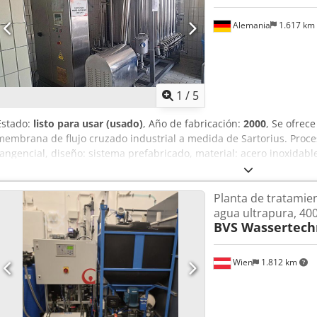
Alemania
1.617 km
1
/
5
Estado:
listo para usar (usado)
, Año de fabricación:
2000
, Se ofrece
membrana de flujo cruzado industrial a medida de Sartorius. Proceso 
tangencial, diseño: sistema prefabricado, material: acero inoxidabl
de membrana: 24, superficie de filtración: 12,5 m²/módulo, superfic
300 m², tamaño de poro: 0,2 µm, temperatura máxima de funcionam
Planta de tratamie
funcionamiento: 3 bar, potencia de conexión: 35 kVA, control: Siem
agua ultrapura, 400
neumáticas se reemplazaron en 2023. Se dispone de documentación. E
BVS Wassertech
Crsdpfx Alozlt Nmjnsf
Wien
1.812 km