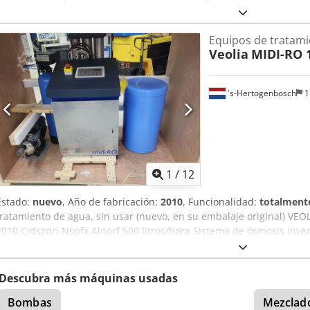
dimensiones de la máquina (X/Y/Z): aproximadamente 2400 mm/1
documentación. Es posible realizar una visita al lugar de instalació
Equipos de tratami
Veolia
MIDI-RO 
's-Hertogenbosch
1
1
/
12
Estado:
nuevo
, Año de fabricación:
2010
, Funcionalidad:
totalmente
tratamiento de agua, sin usar (nuevo, en su embalaje original) VE
2010 Cjdszdri Nspfx Alnorf 500 litros/hora Sistema de ósmosis inv
Descubra más máquinas usadas
Bombas
Mezclad