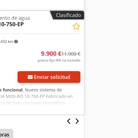
300 mm/2150 mm. Se dispone de
n. Cjdpfx Ajzmh Sxjlnsrf
Clasificado
ento de agua
10-750-EP
.432 km
9.900 €
11.900 €
precio fijo IVA no incluído
Enviar solicitud
 funcional
, Nuevo sistema de
OLIA MIDI-RO 10-750-EP Fabricado en
ersa de bajo consumo energético.
oras