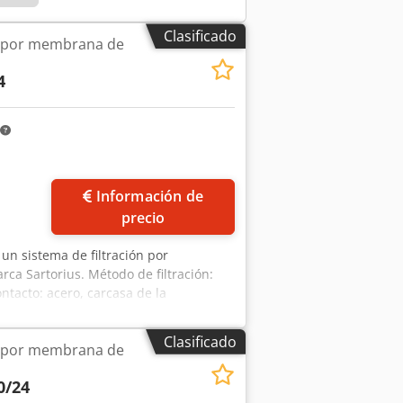
Clasificado
ón por membrana de
4
Información de
precio
 un sistema de filtración por
ca Sartorius. Método de filtración:
ontacto: acero, carcasa de la
xima de funcionamiento: 95 °C, presión
e sistema no incluye un prefiltro. Se
Clasificado
ón por membrana de
tu. Credpfx Aezlt Ngolnjf
0/24