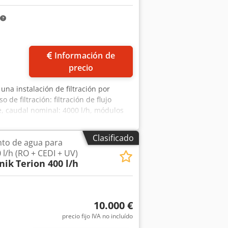
Información de
precio
 una instalación de filtración por
de filtración: filtración de flujo
e, caudal nominal: 4000 l/h, módulos
ie de filtración total: aproximadamente
iento: 95 °C, presión de
Clasificado
nto de agua para
ens SIMATIC S7-300. Las válvulas
 l/h (RO + CEDI + UV)
s posible realizar una visita in situ.
nik
Terion 400 l/h
10.000 €
precio fijo IVA no incluído