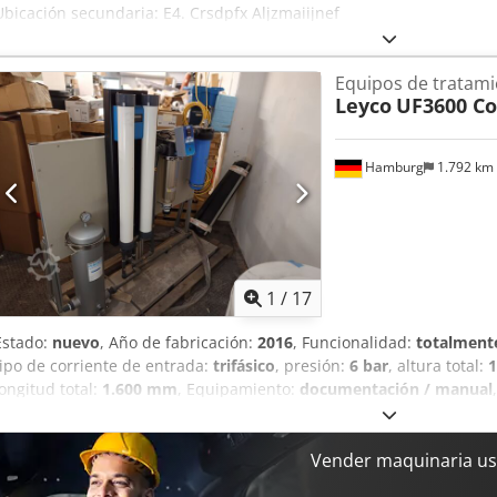
Ubicación secundaria: E4. Crsdpfx Aljzmaiijnef
Equipos de tratami
Leyco
UF3600 C
Hamburg
1.792 km
1
/
17
Estado:
nuevo
, Año de fabricación:
2016
, Funcionalidad:
totalmente
tipo de corriente de entrada:
trifásico
, presión:
6 bar
, altura total:
longitud total:
1.600 mm
, Equipamiento:
documentación / manual
que se encuentra en su embalaje original en el almacén. La instal
funcionamiento. Únicamente se ha retirado la bomba Grundfos orig
de repuesto nueva. El estado general de la instalación corresponde
Vender maquinaria us
original. La instalación comprende: Sistema de ablandamiento de agu