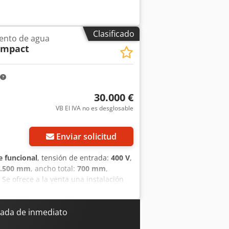
Clasificado
ento de agua
ompact
30.000 €
VB El IVA no es desglosable
Enviar solicitud
 funcional
, tensión de entrada:
400 V
,
1.500 mm
, ancho total:
700 mm
,
, Se ofrece a la venta una instalación
ación nunca ha estado en
inal y se ha sustituido por una bomba
, por lo demás, al estado de entrega
ada de inmediato
a Prefiltro Sistema de ultrafiltración