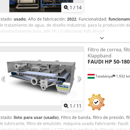
1
/
14
Estado:
usado
, Año de fabricación:
2022
, Funcionalidad:
funcionam
de tratamiento de agua, de diseño industrial, para la producción 
extremadamente baja, 400 l/h ( Codpjzmap Njfx Alnorf
Filtro de correa, fil
Klappband
FAUDI
HP 50-180
Tatabánya
1.932 k
1
/
11
Estado:
listo para usar (usado)
, Filtro de banda, filtro de presión, fi
de lubricante, filtro de emulsión, máquina usada Fabricante: Faud
Tamaño de la banda: 2200 x 1270 mm Superficie de filtrado activa