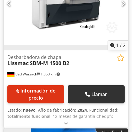
de los parámetros de seguridad recomendados.
Realizar una evaluación detallada y considerar
estos puntos clave le permitirá identificar una
desbarbadora de alta calidad que puede cumplir
eficazmente con sus necesidades de trabajo.
1
/
2
Desbarbadora de chapa
Lissmac
SBM-M 1500 B2
Bad Wurzach
1.363 km
Información de
Llamar
precio
Estado:
nuevo
, Año de fabricación:
2024
, Funcionalidad:
totalmente funcional
, 12 meses de garantía Chedpfx
Ajzldr Eogqsa