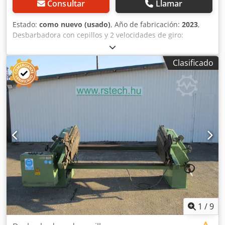
Consultar
Llamar
Estado:
como nuevo (usado)
, Año de fabricación:
2023
,
Desbarbadora con cepillos y 2 velocidades de giro:
1500/3000 rpm. Codpfx Agezmp U Usqeha Manual de
instrucciones.
Clasificado
1
/
9