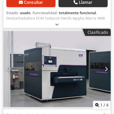
Consultar
Llamar
Estado:
usado
, Funcionalidad:
totalmente funcional
,
Desbarbadadora ECM Cedpszd Dwrjfx Agqjha Marca VMB
posterior Kenametal Ahora mismo no está instalada, pero
trabajo hasta su movimiento al almacén Hay 2 unidades
Clasificado
disponibles
1
/
4