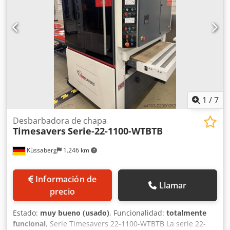
la serie 10 es una máquina versátil, ideal para el
desbarbado, el redondeo de bordes, el lijado de acabado y
la eliminación de escorias pesadas. El cabezal, que se
puede girar 180°, facilita enormemente el cambio rápido
de herramientas. La máquina está equipada con un campo
de vacío y la velocidad del motor se puede ajustar de
forma continua. La máquina es muy flexible, se suministra
con ruedas para facilitar su desplazamiento y, gracias a su
fácil manejo, es una máquina fácil de usar y accesible para
todos. Cedpfx Ageznlyvsqoha
1
/
7
Desbarbadora de chapa
Timesavers
Serie-22-1100-WTBTB
Küssaberg
1.246 km
Información de
Llamar
precio
Estado:
muy bueno (usado)
, Funcionalidad:
totalmente
funcional
, Serie Timesavers 22-1100-WTBTB La serie 22-