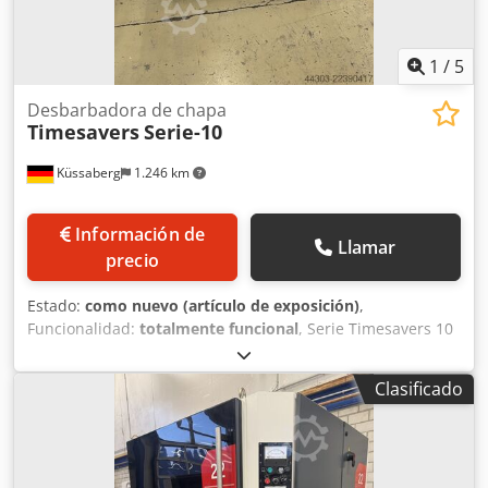
parte superior de la máquina.
1
/
5
Desbarbadora de chapa
Timesavers
Serie-10
Küssaberg
1.246 km
Información de
Llamar
precio
Estado:
como nuevo (artículo de exposición)
,
Funcionalidad:
totalmente funcional
, Serie Timesavers 10
La serie 10 cuenta con un cabezal giratorio y un lateral
para el cambio rápido de un disco de lijado; con este
Clasificado
lateral, lijamos las rebabas y los bordes elevados. El
segundo lateral tiene un soporte para un cepillo de
láminas, que se utiliza para redondear los bordes y para el
acabado. Gracias a las diversas opciones de herramientas,