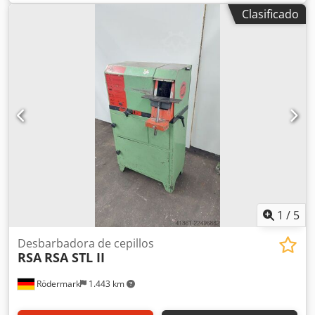
mm - Ancho del cepillo 60 mm - Velocidad del disco 1500 /
Clasificado
3000 rpm - Motor 400 V / 1,0 / 1,4 kW - Altura de trabajo
900 mm - Espacio requerido, aprox. A 650 x Al 1150 x P 450
mm - Peso, aprox. 100 kg
1
/
5
Desbarbadora de cepillos
RSA
RSA STL II
Rödermark
1.443 km