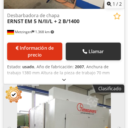
1
/
2
Desbarbadora de chapa
ERNST
EM 5 N/II/L + 2 B/1400
Metzingen
1.368 km
Información de
Llamar
precio
Estado:
usado
, Año de fabricación:
2007
, Anchura de
trabajo 1380 mm Altura de la pieza de trabajo 70 mm
Potencia total necesaria 45 kW Peso de la máquina aprox.
5.500 kg E R N S T Desbarbadora automática de chapa con
Clasificado
unidad de rectificado en húmedo Tipo EM 5 N/II/L + 2
B/1400 Año de fabricación 2007 Nº de serie 780063 _____
Anchura de rectificado aprox. 1.380 mm Anchura del
rodillo 1.400 mm Altura de la pieza máx. 1 - 70 mm
Velocidad de avance aprox. 1,5 - 8 m/min. Consta de 5
elementos de trabajo: Rodillo lijador oscilante para cubrir
con tela de lija (vellón de lija) Ø 450 mm, 1400 mm de