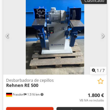
Clasificado
1
/
7
Desbarbadora de cepillos
Rehnen
RE 500
1.800 €
Frasdorf
1.516 km
VB IVA no incluído