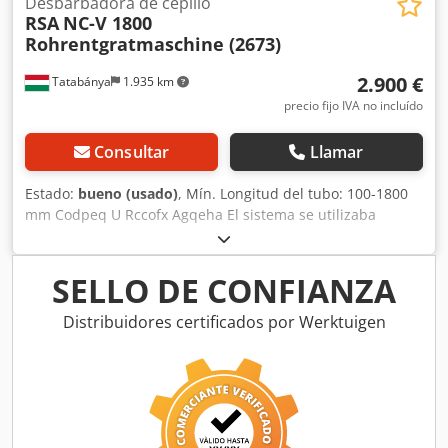
Desbarbadora de cepillo
RSA
NC-V 1800
Rohrentgratmaschine (2673)
2.900 €
Tatabánya
1.935 km
precio fijo IVA no incluído
Consultar
Llamar
Estado:
bueno (usado)
, Mín. Longitud del tubo: 100-1800
mm Codpeq U Rccofx Agqeha El sistema se utilizaba
anteriormente para desbarbar tubos cortados.
SELLO DE CONFIANZA
Distribuidores certificados por Werktuigen