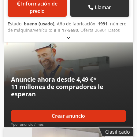
Información de
Llamar
precio
Estado:
bueno (usado)
, Año de fabricación:
1991
, número
de máquina/vehículo:
B II 17-5680
, Oferta 26901 Datos
técnicos: - Diámetro del cepillo: 250 mm Csdpfjzrvxwsx
Agqsha - Ancho del cepillo: 60 mm - Velocidad del disco:
1500 / 3000 rpm - Motor: 400 V / 2,2 / 3,0 kW - Ajuste de la
profundidad del cepillo - Mesa de apoyo con ajuste de
altura - Altura de trabajo: 900 mm - Dimensiones
aproximadas: ancho 720 x alto 1150 x profundidad 450 mm
- Peso aproximado: 180 kg
Anuncie ahora desde 4,49 €
*
11 millones de compradores
le
esperan
Crear anuncio
*por anuncio / mes
Clasificado