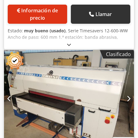
Información de
Llamar
precio
Estado:
muy bueno (usado)
, Serie Timesavers 12-600-WW
Ancho de paso: 600 mm 1.ª estación: banda abrasiva,
prelijado, eliminación de rebabas y aristas elevadas.
Codpfeznltiex Agqsha 2.ª estación: banda abrasiva/banda
Clasificado
de lijado, lijado final, acabado de la superficie. La serie 12-
600-WW es ideal para desbarbar y lijar chapa de hasta 100
mm de espesor. Gracias a las dos estaciones de bandas
abrasivas, se obtiene un lijado uniforme y limpio en la
superficie de la chapa.