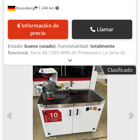
Küssaberg
1.246 km
Información de
Llamar
precio
Estado:
bueno (usado)
, Funcionalidad:
totalmente
funcional
, Serie 42-1350-WRB de Timesavers La serie 42
cuenta con 2 estaciones: una estación de lijado con banda
abrasiva, ideal para eliminar rebabas y astillas elevadas, y
Clasificado
una segunda estación con cepillos rotatorios para un
redondeado uniforme de los bordes. Gracias a la cinta
transportadora de vacío, incluso las piezas pequeñas, del
tamaño de una tarjeta de visita, no representan ningún
problema. Ancho de paso: 1350 mm Apertura de la mesa:
de 0,8 a 100 mm Cinta transportadora con velocidad
ajustable mediante variador de frecuencia y de forma
continua. Cepillos rotatorios con altura y velocidad
ajustables mediante variador de frecuencia y de forma
continua. Cedpfjznm R Njx Agqeha ¡Atención! En las
imágenes falta la bomba de vacío, que se montará en la