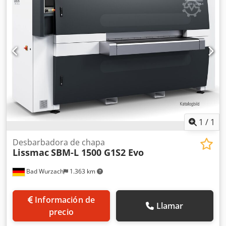
amplio rango magnético para garantizar que incluso las
piezas pequeñas puedan procesarse con seguridad.
Codstzkg Ujpfx Agqoha DM1100 CC Capacidad de trabajo
(mm) 1100x120 Nº de rodillos lijadores (D) 1 Nº de
estaciones de cinta transversal (C) 1 Especificaciones del
tambor de lijado Ø435mm 20SH Cinta de lijado,
dimensiones (mm) 1150x1520 Velocidad del tambor de
lijado (rpm) 185-650 Velocidad de la cinta transversal (m/s)
2-8 Velocidad de avance (m/s) 0,5-4,0 Motor del tambor de
lijado (kW) 11 Motor de la cinta transversal (kW) (2x) 3
Motor de avance (kW) 0,37 Potencia total (kW) 19 Conexión
de aspiración por cabezal (Ø mm) (2x) 150 Dimensiones
1
/
1
(mm) 2258x2900x2220 Peso (kg) 4100
Desbarbadora de chapa
Lissmac
SBM-L 1500 G1S2 Evo
Bad Wurzach
1.363 km
Información de
Llamar
precio