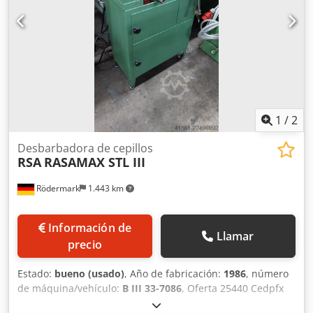
Espesor máximo de chapa [mm]: 120 - Ancho de trabajo
máximo [mm]: 950 - Dimensiones de transporte: 3940 mm
x 1980 mm x 2010 mm (largo x ancho x alto) - Peso de
transporte [kg]: 7.000 kg - Unidades de transporte [ud.]: 4
Información financiera IVA: El precio indicado no incluye
IVA IVA/impuesto sobre la diferencia: IVA deducible para
empresarios Entrega y recompra posibles en todo
momento para equipos del sector industrial Lukas van
1
/
2
Rossum
Desbarbadora de cepillos
RSA
RASAMAX STL III
Rödermark
1.443 km
Información de
Llamar
precio
Estado:
bueno (usado)
, Año de fabricación:
1986
, número
de máquina/vehículo:
B III 33-7086
, Oferta 25440 Cedpfx
Agjzrv Daeqsha Datos técnicos: - Diámetro del cepillo 250