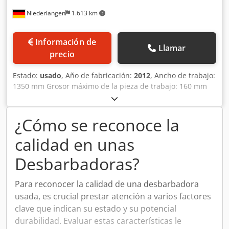
Niederlangen
1.613 km
Información de
Llamar
precio
Estado:
usado
, Año de fabricación:
2012
, Ancho de trabajo:
1350 mm Grosor máximo de la pieza de trabajo: 160 mm
Peso de la máquina: aproximadamente 4000 kg
Equipamiento: - Sistema de aspiración de polvo con agua -
Cepillos de repuesto - Manual de instrucciones
¿Cómo se reconoce la
Cedezkvyfjpfx Agqsha
calidad en unas
Desbarbadoras?
Para reconocer la calidad de una desbarbadora
usada, es crucial prestar atención a varios factores
clave que indican su estado y su potencial
durabilidad. Evaluar estas características le