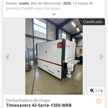
Estado:
usado
, Año de fabricación:
2025
, 12 meses de
garantía Chodpfx Aozp Drmsgqsa
Clasificado
1
/
6
Desbarbadora de chapa
Timesavers
42-Serie-1350-WRB