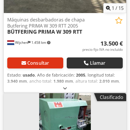
1
/
15
Máquinas desbarbadoras de chapa
Butfering PRIMA W 309 RTT 2005
BÜTFERING
PRIMA W 309 RTT
13.500 €
Wijchen
1.458 km
precio fijo IVA no incluído
Consultar
Llamar
Estado:
usado
, Año de fabricación:
2005
, longitud total:
3.940 mm
, ancho total:
1.980 mm
, altura total:
2.010 mm
,
Peso en vacío: 7.000 kg Ancho de trabajo: 950 mm Altura
de trabajo: 0,5-120 mm - Año de fabricación: 2005 -
Clasificado
Documentación disponible: No - Marcado CE presente: Sí -
Certificado CE disponible: No - Número de serie: - Control:
CNC - Número de estaciones [ud.]: 3 - Tipo de estación 1:
Banda de lijado - Tipo de estación 2: Cepillo rotativo
Chjdpfjxwnbuex Agqja - Tipo de estación 3: Cepillo rotativo
- Potencia [kW]: 39 - Espesor mínimo de chapa [mm]: 0,5 -