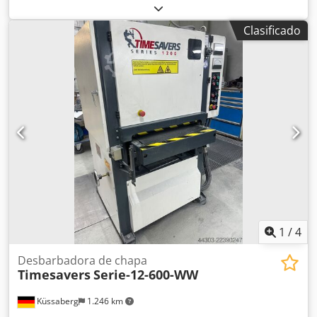
1100-WTBTB, con un ancho de paso de 1100 mm y una
abertura de mesa de 0,8 a 100 mm, y gracias a sus 3
Clasificado
estaciones, es ideal para el procesamiento de piezas
cortadas con láser, punzonadas, con chorro de agua o
plasma. Con la estación de lijado con banda, se pueden
eliminar las rebabas y los bordes sobresalientes. A
continuación, con los cepillos de disco, se redondean
ligeramente los bordes. Para lograr un resultado uniforme,
hemos incorporado dos estaciones de cepillado oscilantes,
en las que los cepillos de disco giran alternativamente
hacia la izquierda y hacia la derecha. Gracias al sistema de
cambio rápido de bandas y cepillos, el reajuste de la
máquina se realiza en pocos pasos. La cinta de transporte,
así como todas las demás estaciones, tienen control de
frecuencia y, por lo tanto, se puede ajustar la velocidad de
forma continua. Chedpfsznlxrox Agqja
1
/
4
Desbarbadora de chapa
Timesavers
Serie-12-600-WW
Küssaberg
1.246 km