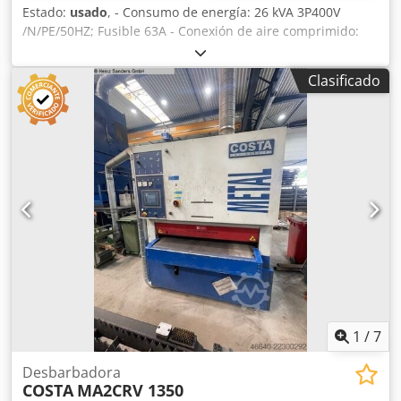
Estado:
usado
, - Consumo de energía: 26 kVA 3P400V
/N/PE/50HZ; Fusible 63A - Conexión de aire comprimido:
min. 5 bar, máx. 7 barras - Capacidad de extracción: min. V
= 1700 m³/h a Δp = -850 Pa mín. 20 m/s, tiempo de
Clasificado
seguimiento 15 s El sistema fue limpiado, empaquetado,
conservado y almacenado en el fabricante. Está completo y
listo para usar. Csdpfxowpkc Io Agqoha Las instalaciones
se pueden visitar en cualquier momento mediante cita
previa.
1
/
7
Desbarbadora
COSTA
MA2CRV 1350