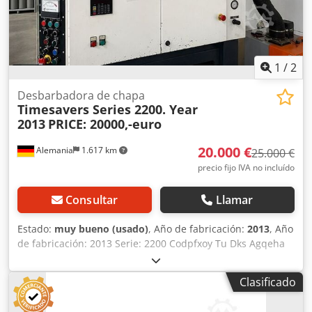
1
/
2
Desbarbadora de chapa
Timesavers Series 2200. Year
2013
PRICE: 20000,-euro
20.000 €
Alemania
1.617 km
25.000 €
precio fijo IVA no incluído
Consultar
Llamar
Estado:
muy bueno (usado)
, Año de fabricación:
2013
, Año
de fabricación: 2013 Serie: 2200 Codpfxoy Tu Dks Agqeha
Clasificado