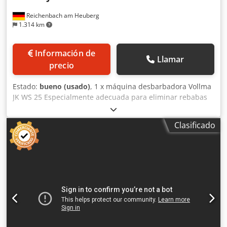
Reichenbach am Heuberg
1.314 km
Información de
Llamar
precio
Estado:
bueno (usado)
, 1 x máquina desbarbadora Vollma
JK WS 25 Especialmente adecuada para eliminar rebabas
de corte en piezas torneadas. Crodpfx Aboiz Dc Re Hjf La
máquina puede ser inspeccionada en nuestro almacén de
Clasificado
Reichenbach con el suministro eléctrico conectado.