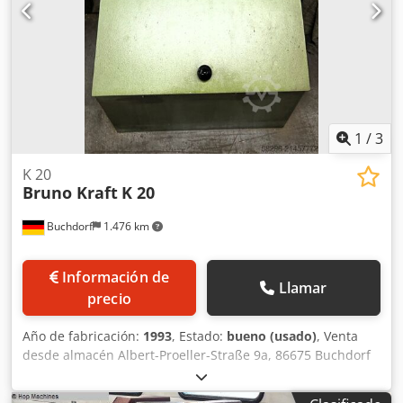
0,2 mm a 0,5 mm, longitud del cepillo: 450 mm, altura de
descarga: 1300 mm, dimensiones de la máquina (X/Y/Z):
aproximadamente 3500 mm/1750 mm/1700 mm.
Documentación disponible. Se puede realizar una
inspección en las instalaciones. Cedpfszkvkwex Ab Hsrf
1
/
3
K 20
Bruno Kraft
K 20
Buchdorf
1.476 km
Información de
Llamar
precio
Año de fabricación:
1993
, Estado:
bueno (usado)
, Venta
desde almacén Albert-Proeller-Straße 9a, 86675 Buchdorf
Tambor desbarbador K20 (año de fabricación 1993) •
Fabricante: Bruno Kraft • Modelo: K20 • Tipo de máquina: