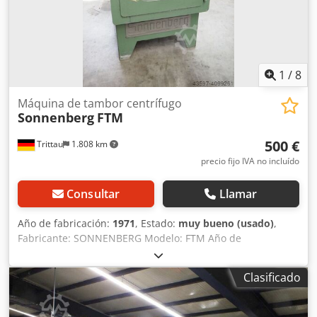
m³/h ¡Incluye un gran surtido de bandas abrasivas!
1
/
8
Máquina de tambor centrífugo
Sonnenberg
FTM
500 €
Trittau
1.808 km
precio fijo IVA no incluído
Consultar
Llamar
Año de fabricación:
1971
, Estado:
muy bueno (usado)
,
Fabricante: SONNENBERG Modelo: FTM Año de
fabricación: 1971 Csdpfx Abjd Sdg Se Hsrf Dimensiones:
aproximadamente 1,00 m de ancho x 1,00 m de
Clasificado
profundidad x 1,50 m de alto Peso: aproximadamente 500
kg Todos los datos son orientativos. La máquina se
encuentra en muy buen estado. Se puede realizar una