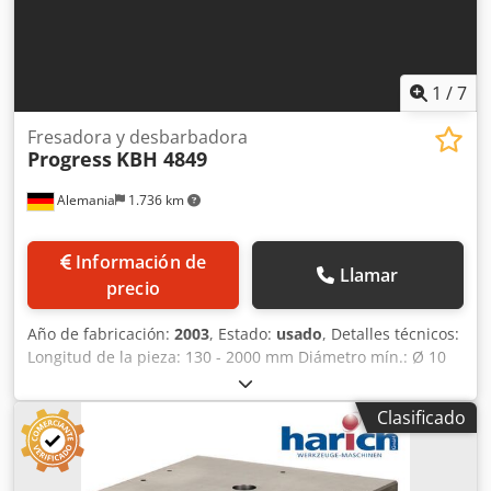
1
/
7
Fresadora y desbarbadora
Progress
KBH 4849
Alemania
1.736 km
Información de
Llamar
precio
Año de fabricación:
2003
, Estado:
usado
, Detalles técnicos:
Longitud de la pieza: 130 - 2000 mm Diámetro mín.: Ø 10
mm Codpfxeu Ngc Ne Ab Hsrf Diámetro máx.: Ø 60 mm
Mando: Fagor 10/102 S Dimensiones máquina aprox.
Clasificado
LxAnxAl: 3,8 x 3,8 x 1,9 m Dimensiones armario de control
LxAnxAl: 1,2 x 0,6 x 2,2 m Peso de la máquina aprox.: 4 500
kg Fresadora y desbarbadora CNC para extremos de tubos