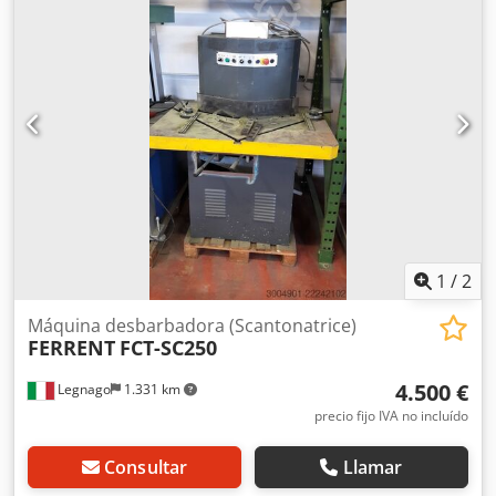
procesamiento: banda de pulido. Espesor mínimo y
máximo de la pieza de trabajo: 0,5 mm/100 mm, grosor
máximo del material: 100 mm. Incluye una cinta
transportadora dañada y bandas abrasivas. Dimensiones
de la máquina: 2000 mm/2050 mm/3400 mm, peso:
aproximadamente 6000 kg. Se puede realizar una
inspección previa acuerdo. Crsdpfx Abjzl U I Do Hef
1
/
2
Máquina desbarbadora (Scantonatrice)
FERRENT
FCT-SC250
4.500 €
Legnago
1.331 km
precio fijo IVA no incluído
Consultar
Llamar