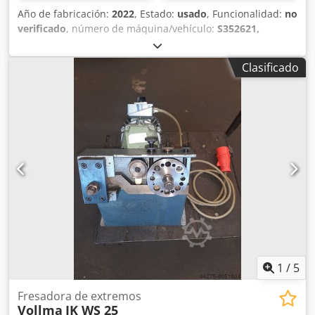
Año de fabricación:
2022
, Estado:
usado
, Funcionalidad:
no
verificado
, número de máquina/vehículo:
S352621,
S352622, S352623
, Sistema de desbarbado compuesto por:
3 células robotizadas, cada una con un robot KUKA KR10
Clasificado
1440-2 con husillos de desbarbado, 3 protecciones de
seguridad con puerta de carga por robot, 1 unidad
hidráulica para sistemas de sujeción, 3 sistemas
hidráulicos de sujeción. Para más detalles sobre el estado
y las especificaciones técnicas, consulte el informe pericial
adjunto. Crsdoyqycxspfx Ab Hof
1
/
5
Fresadora de extremos
Vollma
JK WS 25