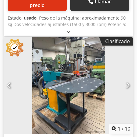
Llamar
precio
Estado:
usado
, Peso de la máquina: aproximadamente 90
kg Dos velocidades ajustables (1500 y 3000 rpm) Potencia:
de 1,5 kW a 2,0 kW Diámetro máximo del cepillo: 250 mm
Ancho máximo del cepillo: de 60 mm a un máximo de 120
Clasificado
mm Csdpszhcihjfx Ab Herf Ancho máximo de la pieza de
trabajo: de 75 mm a 120 mm
1
/
10