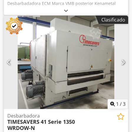
Desbarbadadora ECM Marca VMB posterior Kenametal
Cedjzd Dwropfx Ab Horf Ahora mismo no está instalada,
pero trabajo hasta su movimiento al almacén Hay 2
Clasificado
unidades disponibles
1
/
3
Desbarbadora
TIMESAVERS
41 Serie 1350
WRDOW-N