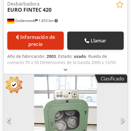
Desbarbadora
EURO FINTEC
420
Goldenstedt
1.653 km
Información de
Llamar
precio
Año de fabricación:
2003
, Estado:
usado
, Rueda de
contacto 70 x 50 Dimensiones de la banda 2000 x 12/50
Potencia del motor 2,2 kW Dimensiones de la máquina
aprox. 400 x 1100 x 1250 mm Lijadora con banda abrasiva
Clasificado
expuesta / Máquina de desbarbado Crjdsy Ihabspfx Ab Hsf
Tamaño de banda abrasiva de 12 - 50 mm en posición de
trabajo vertical Inclinación de la cabeza en ambos lados
hasta 45° Doblado sencillo de la banda para seguir la
forma de la pieza de trabajo Velocidad de corte 24 m/seg
Gran mesa de apoyo con rodillos de bolas Incluye sistema
de extracción autofiltrante, manguera de filtro fabricada
en material de poliéster retardante para filtración fina de
polvo, impulsor con palas expuestas. Consumo de aire 700