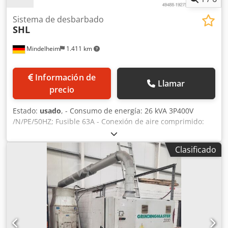
Sistema de desbarbado
SHL
Mindelheim
1.411 km
Información de
Llamar
precio
Estado:
usado
, - Consumo de energía: 26 kVA 3P400V
/N/PE/50HZ; Fusible 63A - Conexión de aire comprimido:
min. 5 bar, máx. 7 barras - Capacidad de extracción: min. V
= 1700 m³/h a Δp = -850 Pa mín. 20 m/s, tiempo de
Clasificado
seguimiento 15 s El sistema fue limpiado, empaquetado,
conservado y almacenado en el fabricante. Está completo y
listo para usar. Codpfjwpkc Iex Ab Hjrf Las instalaciones se
pueden visitar en cualquier momento mediante cita
previa.