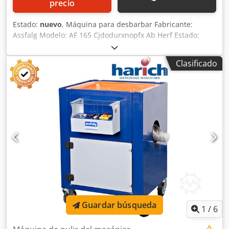
precio
Estado:
nuevo
, Máquina para desbarbar Fabricante:
Assfalg Modelo: AF 165 Cjdodurxnopfx Ab Herf Estado:
Máquina nueva Velocidad de giro: 2.800 rpm Ancho
máximo del bisel: 1 mm Equipamiento de serie: - Disco de
Clasificado
lijado especial tipo «abanico» K80-ST - Tobera de
aspiración - Manual de instrucciones
Guardar búsqueda
1
/
6