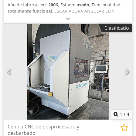
Año de fabricación:
2006
, Estado:
usado
, Funcionalidad:
totalmente funcional
, ESCARIADORA ANGULAR CON
ÁNGULO AJUSTABLE DE 250 x 4, FCT SC-250, USADA,
CERTIFICADA CON LA MARCA 'CE'. Csdjzh E H Aspfx Ab Herf
Clasificado
1
/
4
Centro CNC de posprocesado y
desbarbado