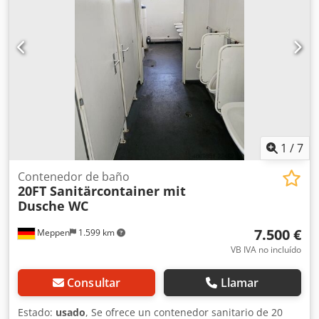
1
/
7
Contenedor de baño
20FT Sanitärcontainer mit
Dusche WC
7.500 €
Meppen
1.599 km
VB IVA no incluído
Consultar
Llamar
Estado:
usado
, Se ofrece un contenedor sanitario de 20