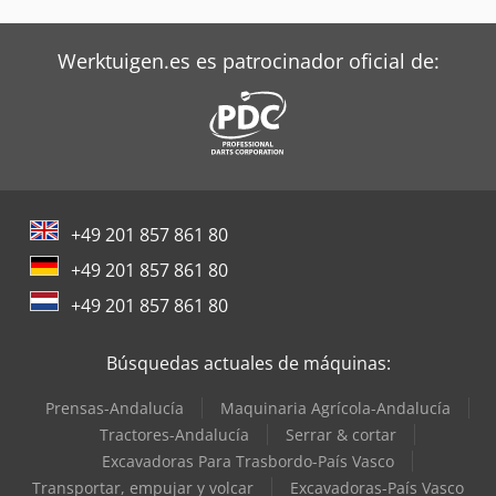
Still Tractor
Terberg Tractor
Werktuigen.es es patrocinador oficial de:
Toyota Tractor
Trane Aires Acondicionados
Valtra Tractores
Zeppelin Silos
+49 201 857 861 80
+49 201 857 861 80
+49 201 857 861 80
Búsquedas actuales de máquinas:
Prensas-Andalucía
Maquinaria Agrícola-Andalucía
Tractores-Andalucía
Serrar & cortar
Excavadoras Para Trasbordo-País Vasco
Transportar, empujar y volcar
Excavadoras-País Vasco