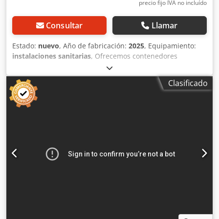
precio fijo IVA no incluído
Consultar
Llamar
Estado:
nuevo
, Año de fabricación:
2025
, Equipamiento:
instalaciones sanitarias
, Ofrecemos contenedores
sanitarios de alta calidad fabricados en nuestras propias
instalaciones. Nuestros contenedores son ideales para
Clasificado
obras, campings, empresas, eventos, huertos urbanos y
muchas otras aplicaciones. El contenedor sanitario que
ofrecemos es uno de nuestros modelos más populares y,
en muchos casos, está disponible de forma inmediata en
nuestro almacén. Precio neto: 3.490,00 € Precio más IVA.
Ofrecemos transporte a nivel europeo. Estaremos
encantados de elaborar una oferta personalizada que
incluya el envío. Datos técnicos Estructura robusta de
acero Paneles sándwich de 50 mm con aislamiento de
poliuretano Revestimiento exterior de chapa de acero
galvanizado Revestimiento interior de chapa de acero
galvanizado Revestimiento de suelo de PVC Instalación de
agua, aguas residuales y electricidad Conexión de agua en