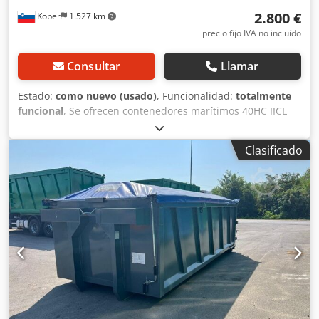
2.800 €
Koper
1.527 km
precio fijo IVA no incluído
Consultar
Llamar
Estado:
como nuevo (usado)
, Funcionalidad:
totalmente
funcional
, Se ofrecen contenedores marítimos 40HC IICL
en estado seminuevo, disponibles desde el depósito de
Koper. TIPO DE CONTENEDOR: Cjdpfxozqt Aks Akkerf
Clasificado
Contenedor marítimo 40HC ESTADO DE ENTREGA:
Seminuevo, norma IICL Hermético y resistente al agua
Placa CSC Suelo de madera Fotos originales DIMENSIONES
(LxAnxAl): Según norma ISO Exterior: 12.192 x 2.438 x 2.896
mm Interior: 12.032 x 2.352 x 2.698 mm Puerta: 2.343 x
2.585 mm Volumen: 76,2 m³ Peso: 4.000 kg
DISPONIBILIDAD: Entrega inmediata TRANSPORTE:
Indíquenos su código postal y le prepararemos una oferta
gratuita y sin compromiso para el contenedor, con entrega
incluida y, si es necesario, descarga del camión. VARIEDAD:
Disponemos de contenedores marítimos en todos los