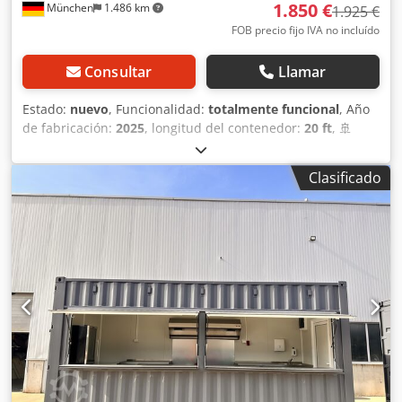
1.850 €
München
1.486 km
1.925 €
FOB precio fijo IVA no incluído
Consultar
Llamar
Estado:
nuevo
, Funcionalidad:
totalmente funcional
, Año
de fabricación:
2025
, longitud del contenedor:
20 ft
, 🚢
Contenedor marítimo de 20 pies – como nuevo (fabricado
en 2026) – ¡disponible inmediatamente! Contenedor
Clasificado
marítimo de alta calidad en condiciones casi nuevas, ideal
como almacén, taller, contenedor para obras o para el
transporte profesional. Csdpfjwu Uy Uox Akksrf ⭐ Sus
ventajas de un vistazo 🆕 Fabricado en 2026 – como nuevo
💪 Estructura de acero muy resistente (espesor de pared
de 2 mm) 🌧️ Resistente al viento y al agua 🔐 Cierre seguro
con cerrojo de puerta de 4 puntos 🚚 Con placa CSC –
transportable a nivel mundial 🌬️ Con ventilación para
evitar la humedad 🪵 Suelo de madera de alta calidad 🛠️
Bolsillos para carretilla elevadora en el suelo 📏
Dimensiones y datos técnicos 📐 Dimensiones exteriores:
6.058 × 2.438 × 2.591 mm 📦 Dimensiones interiores: 5.898