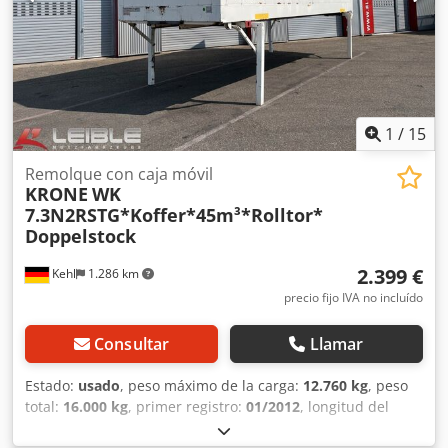
1
/
15
Remolque con caja móvil
KRONE
WK
7.3N2RSTG*Koffer*45m³*Rolltor*
Doppelstock
2.399 €
Kehl
1.286 km
precio fijo IVA no incluído
Consultar
Llamar
Estado:
usado
, peso máximo de la carga:
12.760 kg
, peso
total:
16.000 kg
, primer registro:
01/2012
, longitud del
espacio de carga:
7.320 mm
, anchura del espacio de