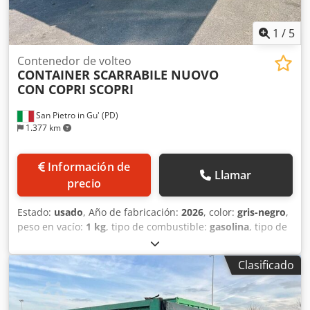
tamaños estándar (20DV, 40DV, 40HC, etc.) y para
cualquier necesidad: almacenamiento, proyectos de
construcción, soluciones logísticas o transporte marítimo.
1
/
5
¡Esperamos su consulta! NAUTEXA GmbH
Contenedor de volteo
CONTAINER SCARRABILE NUOVO
CON COPRI SCOPRI
San Pietro in Gu' (PD)
1.377 km
Información de
Llamar
precio
Estado:
usado
, Año de fabricación:
2026
, color:
gris-negro
,
peso en vacío:
1 kg
, tipo de combustible:
gasolina
, tipo de
engranaje:
mecánico
, TÍTULO: CONTENEDOR DE VOLTEO
NUEVO CON TAPA DE APERTURA MANUAL, RESISTENTE,
Clasificado
PARA MATERIALES INERTES, PUERTA TRASERA DE UNA
SOLA HOJA, HERMÉTICA. GANCHO AUMENTADO DE 600
MM MÁS REFUERZO EN EL PUNTO DE FLEXIÓN DE LA PARTE