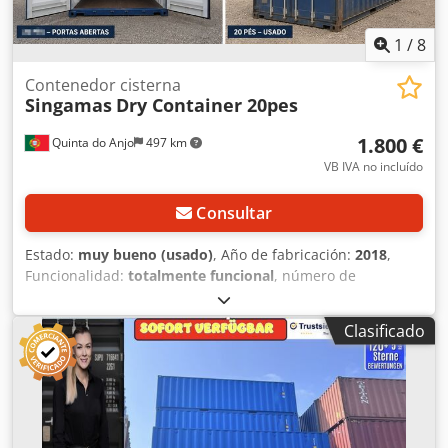
1
/
8
Contenedor cisterna
Singamas
Dry Container 20pes
1.800 €
Quinta do Anjo
497 km
VB IVA no incluído
Consultar
Estado:
muy bueno (usado)
, Año de fabricación:
2018
,
Funcionalidad:
totalmente funcional
, número de
máquina/vehículo:
40
, longitud total:
6 mm
, ancho total:
2
mm
, peso total:
2.200 kg
, Equipamiento:
Marcado CE,
Clasificado
unidad de refrigeración
, Contenedores seminuevos
disponibles a buen precio. Csdpfx Akezq H Aqjkerf