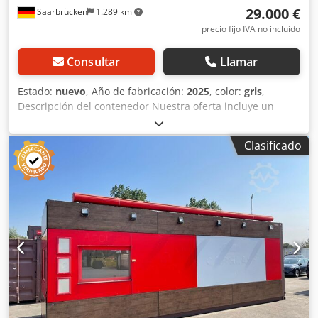
29.000 €
Saarbrücken
1.289 km
precio fijo IVA no incluído
Consultar
Llamar
Estado:
nuevo
, Año de fabricación:
2025
, color:
gris
,
Descripción del contenedor Nuestra oferta incluye un
paquete completo de alta calidad, lo que la hace
inmejorable. Los equipos de gas son suministrados
Clasificado
únicamente por fabricantes cualificados y de alta calidad.
La estructura y toda la cocina, incluyendo el equipamiento,
son NUEVOS. 1. Información sobre el contenedor
Disponibilidad: Entrega inmediata Color: Antracita Entrega
incluida en el precio, hasta el borde de acera. 2.
Construcción de panel sándwich de aluminio-isotérmico
con laminado de fibra de vidrio, con excelente
presentación estética. Garantiza una temperatura interior
óptima en cualquier época del año. Dimensiones Longitud
total: 3000 mm Ancho total: 2000 mm Altura total: 2300
mm 3. Equipamiento gastronómico; cocina de acero
inoxidable y madera Equipos a gas Parrilla a gas "Bertos",