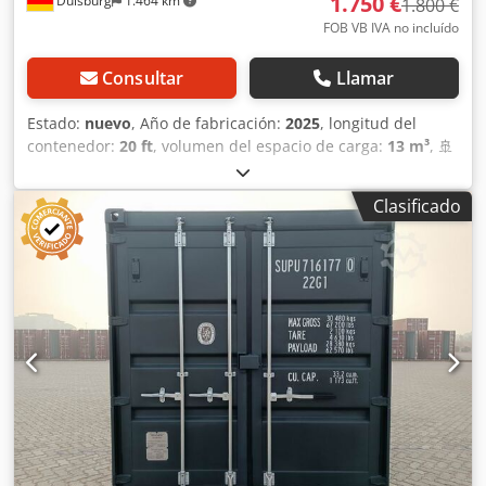
1.750 €
Duisburg
1.464 km
1.800 €
FOB VB IVA no incluído
Consultar
Llamar
Estado:
nuevo
, Año de fabricación:
2025
, longitud del
contenedor:
20 ft
, volumen del espacio de carga:
13 m³
, 🚢
Contenedor de 20 pies para almacenamiento: ¡como nuevo
(fabricación 2025/2026), disponible de inmediato!
Clasificado
Contenedor marítimo de alta calidad en condiciones
prácticamente nuevas, ideal como espacio de
almacenamiento, taller, contenedor para obras o para el
transporte profesional. Csdpog S Awpjfx Akksrf ⭐ Sus
ventajas de un vistazo: 🆕 Fabricación 2025/2026: como
nuevo. 💪 Estructura de acero muy robusta (2 mm de
grosor de pared). 🌧️ Resistente al viento y al agua. 🔐
Cierre seguro con pestillo de puerta de 4 puntos. 🚚 Con
placa CSC: transportable a nivel mundial. 🌬️ Con
ventilación para evitar la humedad. 🪵 Suelo de madera de
alta calidad. 🛠️ Bolsillos para carretillas elevadoras en el
suelo. 📏 Dimensiones y datos técnicos: 📐 Dimensiones