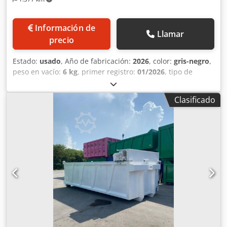
Información de
Llamar
precio
Estado:
usado
, Año de fabricación:
2026
, color:
gris-negro
,
peso en vacío:
6 kg
, primer registro:
01/2026
, tipo de
combustible:
gasolina
, tipo de engranaje:
mecánico
,
TÍTULO: DEPÓSITO USADO DE ACERO INOXIDABLE
Clasificado
AISLADO, DE UN ÚNICO COMPARTIMENTO REF.: 26-U-13
TIPO: depósito de acero inoxidable DIMENSIONES
EXTERIORES LONGITUD TOTAL DEL DEPÓSITO: 2,60 m
ANCHURA TOTAL DEL DEPÓSITO: 1,70 m ALTURA DEL
DEPÓSITO: 1,20 m VOLUMEN TOTAL DEL DEPÓSITO: 4.500
litros PESO: 960 kg COLOR: acero. Salvo errores y/u
omisiones. Los precios indicados no incluyen el IVA. Por
favor, póngase en contacto con el departamento comercial
para obtener una comparación actualizada de precios y
condiciones. Para obtener más información: Loris:
3484773001 URL: #glispecialistidelloscarrabile SCARRABILI
AURORA opera en el sector de la venta y compra de