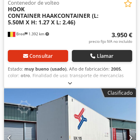
y 2 lavabos Nota: suelo dañado, usado, abolladuras en las
Contenedor de volteo
HOOK
paredes exteriores Ubicación: 97828 Altfeld, cerca de
CONTAINER
HAAKCONTAINER (L:
Marktheidenfeld Disponible de inmediato
5.50M X H: 1.27 X L: 2.46)
3.950 €
Bree
1.392 km
precio fijo IVA no incluído
Consultar
Llamar
Estado:
muy bueno (usado)
, Año de fabricación:
2005
,
color:
otro
, Finalidad de uso: transporte de mercancías
Crsdpfx Akjzr If Nekef Estado técnico: muy bueno Estado
estético: muy bueno
Clasificado