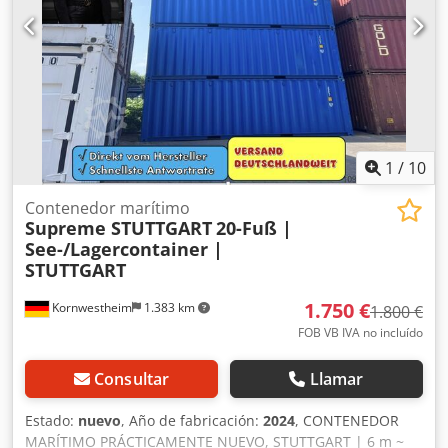
1
/
10
Contenedor marítimo
Supreme STUTTGART
20-Fuß |
See-/Lagercontainer |
STUTTGART
1.750 €
Kornwestheim
1.383 km
1.800 €
FOB VB IVA no incluído
Consultar
Llamar
Estado:
nuevo
, Año de fabricación:
2024
, CONTENEDOR
MARÍTIMO PRÁCTICAMENTE NUEVO, STUTTGART | 6 m ~