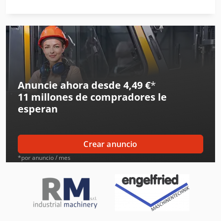
Daikin Aires Acondicionados
Donaldson Filtros
Fendt Tractores
Hp Impresoras
Anuncie ahora desde 4,49 €
*
11 millones de compradores
le
Ingersoll Rand Compresores
esperan
Ingersoll Rand Herramientas
Iveco Volquetes
Crear anuncio
Jcb Tractores
*por anuncio / mes
Liebherr Grúas
Linde Tractor
Mafi Tractor