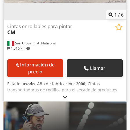
1
/
6
Cintas enrollables para pintar
CM
San Giovanni Al Natisone
1.516 km
Información de
Llamar
precio
Estado:
usado
, Año de fabricación:
2000
, Cintas
transportadoras de rodillos para el secado de productos
pintados. Codpokpwwdofx Apijrf Dimensiones: 17,50 x 4
metros (VENDIDO) 17,50 x 4 metros (VENDIDO) 20 x 2,50
metros 20 x 2,50 metros