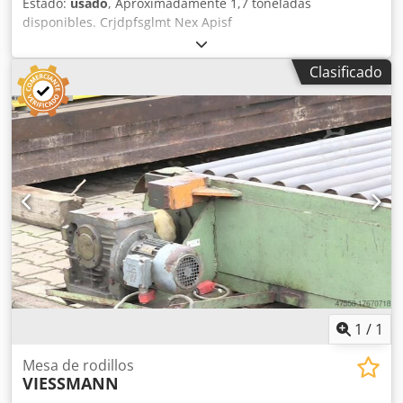
Estado:
usado
, Aproximadamente 1,7 toneladas
disponibles. Crjdpfsglmt Nex Apisf
Clasificado
1
/
1
Mesa de rodillos
VIESSMANN