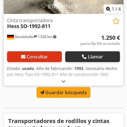
1
/
4
Cinta transportadora
Hess
SO-1992-811
1.250 €
Gerolzhofen
1.520 km
precio fijo IVA no incluído
Consultar
Llamar
Estado:
usado
, Año de fabricación:
1992
, necesario Hecho
por Hess Tipo SO-1992-811 Año de construcción 1992
Longitud de vía aprox. 3200 mm Ancho de banda aprox.
Credpevwf H Sefx Apijf Motor de 0,25kW Velocidad de la
Guardar búsqueda
cinta transportadora continuamente ajustable Necesidad
de espacio aprox. 3250 mm x 800 mm x 1600 mm Lugar de
almacenamiento 97447 Gerolzhofen, libremente cargado,
desembalado Entrega en el estado actual tal como se ve,
sin revisión sin garantia ni garantia
Transportadores de rodillos y cintas