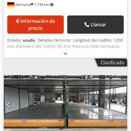
Alemania
1.736 km
Información de
Llamar
precio
Estado:
usado
, Detalles técnicos: Longitud del rodillo: 1200
mm Diámetro del rodillo: 95 mm Potencia total necesaria:
1,5 kW Peso de la máquina aprox.: 2,0 toneladas Cedsu
Nkv Topfx Apisrf Dimensiones L x A x A: 4,3x1,5x0,45 m
Clasificado
Estos transportadores de rodillos están a la venta. -
Construcción: construcción estable de hierro en ángulo -
Los rodillos son accionados por motor (380V; 2,15A con
1400 rpm) - Los rodillos son ajustables - Tamaño de la vía
del transportador: 4100x1200mm *