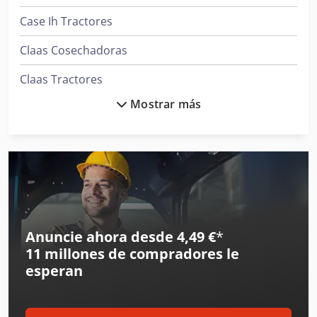
Case Ih Tractores
Claas Cosechadoras
Claas Tractores
Mostrar más
Clark Tractor
Daikin Aires Acondicionados
Demag Grúas
Fendt Tractores
Ingersoll Rand Compresores
Anuncie ahora desde 4,49 €
*
11 millones de compradores
le
Ingersoll Rand Herramientas
esperan
Kverneland Arado
Liebherr Grúas