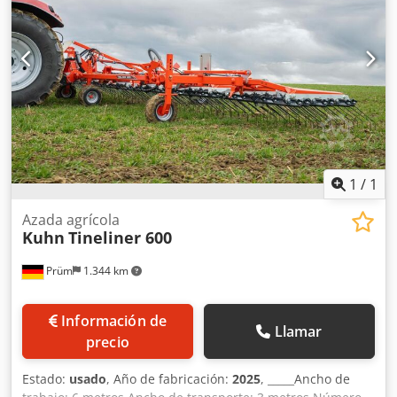
1
/
1
Azada agrícola
Kuhn
Tineliner 600
Prüm
1.344 km
Información de
Llamar
precio
Estado:
usado
, Año de fabricación:
2025
, _____Ancho de