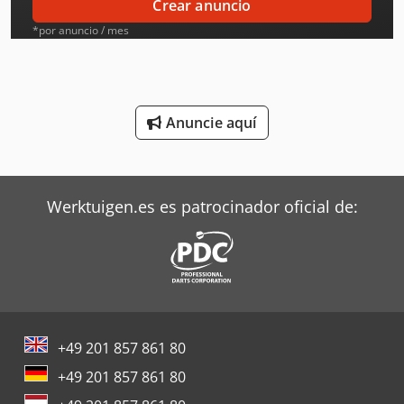
Crear anuncio
Linde Tractor
*por anuncio / mes
Mafi Tractor
Mitsubishi Aires Acondicionados
Anuncie aquí
Pramac Generadores
Ravo Barredoras
Werktuigen.es es patrocinador oficial de:
Steyr Tractores
Still Tractor
Terberg Tractor
Toshiba Aires Acondicionados
+49 201 857 861 80
Toyota Tractor
+49 201 857 861 80
Trane Aires Acondicionados