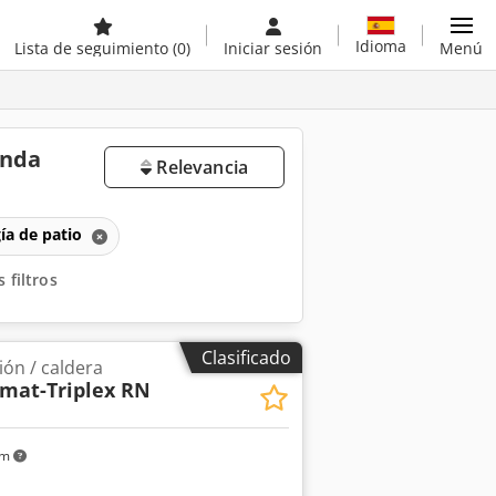
Idioma
Lista de seguimiento
(0)
Iniciar sesión
Menú
unda
Relevancia
ía de patio
 filtros
Clasificado
ión / caldera
mat-Triplex RN
km