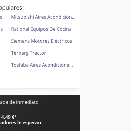
opulares:
es
Mitsubishi Aires Acondicionados
as
Rational Equipos De Cocina
Siemens Motores Eléctricos
Terberg Tractor
Toshiba Aires Acondicionados
Trane Aires Acondicionados
Valtra Tractores
ada de inmediato
4,49 €
*
radores
le esperan