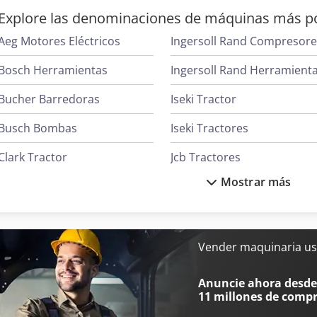
Explore las denominaciones de máquinas más p
Aeg Motores Eléctricos
Ingersoll Rand Compresor
Bosch Herramientas
Ingersoll Rand Herramient
Bucher Barredoras
Iseki Tractor
Busch Bombas
Iseki Tractores
Clark Tractor
Jcb Tractores
Mostrar más
Daikin Aires Acondicionados
Kverneland Arado
Fendt Tractores
Liebherr Grúas
Ge Ultrasonido
Linde Tractor
Vender maquinaria us
Hp Impresoras
Mafi Tractor
Anuncie ahora desde 
11 millones de comp