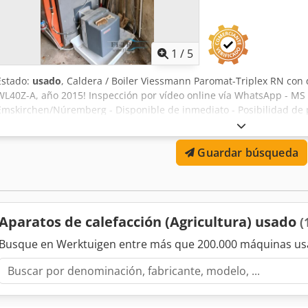
1
/
5
Estado:
usado
, Caldera / Boiler Viessmann Paromat-Triplex RN con
WL40Z-A, año 2015! Inspección por vídeo online vía WhatsApp - MS
Emskirchen/Núremberg - Disponible de inmediato - Posibilidad de 
Guardar búsqueda
Aparatos de calefacción (Agricultura) usado
(
Busque en Werktuigen entre más que 200.000 máquinas us