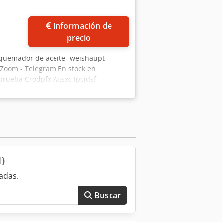
Información de
precio
 quemador de aceite -weishaupt-
 Zoom - Telegram En stock en
prueba Crodpfx Agsxc Ipcjdsf
1)
adas.
Buscar