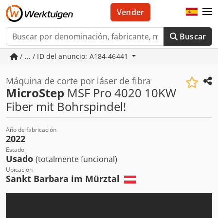
Vender
Buscar
/ ... / ID del anuncio: A184-46441
Máquina de corte por láser de fibra
MicroStep
MSF Pro 4020 10KW
Fiber mit Bohrspindel!
Año de fabricación
2022
Estado
Usado
(totalmente funcional)
Ubicación
Sankt Barbara im Mürztal