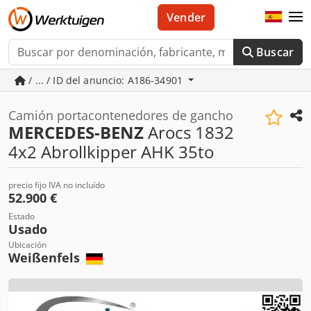
Vender
Buscar
/ ... / ID del anuncio: A186-34901
Camión portacontenedores de gancho
MERCEDES-BENZ
Arocs 1832
4x2 Abrollkipper AHK 35to
precio fijo IVA no incluído
52.900 €
Estado
Usado
Ubicación
Weißenfels