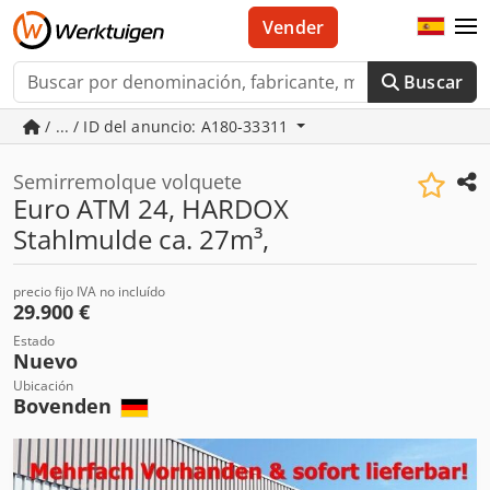
Vender
Buscar
/ ... / ID del anuncio: A180-33311
Semirremolque volquete
Euro ATM 24, HARDOX
Stahlmulde ca. 27m³,
precio fijo IVA no incluído
29.900 €
Estado
Nuevo
Ubicación
Bovenden