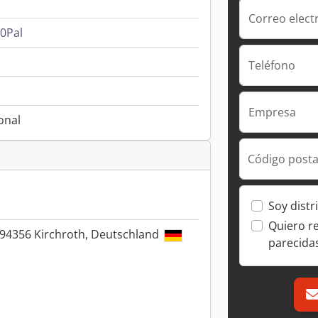
Correo elect
10Pal
Teléfono
Empresa
onal
Código posta
Soy distr
Quiero r
, 94356 Kirchroth, Deutschland
parecida