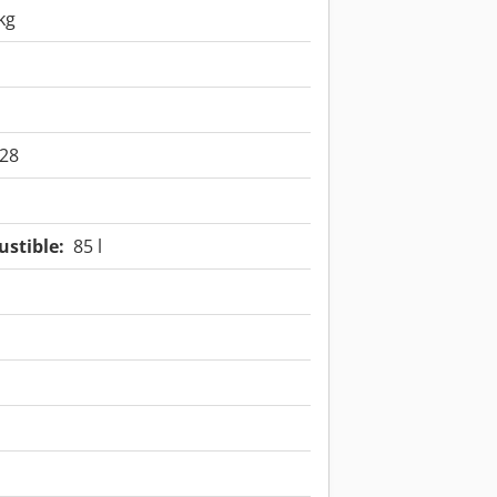
kg
28
stible:
85 l