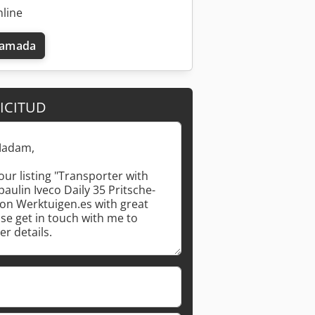
nline
llamada
ICITUD