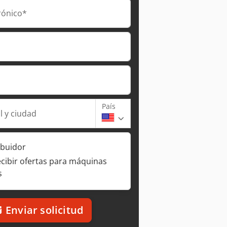
rónico*
País
l y ciudad
ibuidor
ecibir ofertas para máquinas
s
Enviar solicitud