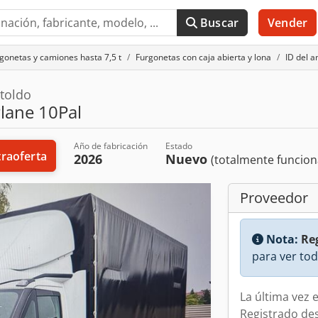
Buscar
Vender
gonetas y camiones hasta 7,5 t
Furgonetas con caja abierta y lona
ID del 
toldo
Plane 10Pal
Año de fabricación
Estado
raoferta
2026
Nuevo
(totalmente funcion
Proveedor
Nota:
Reg
para ver tod
La última vez 
Registrado de