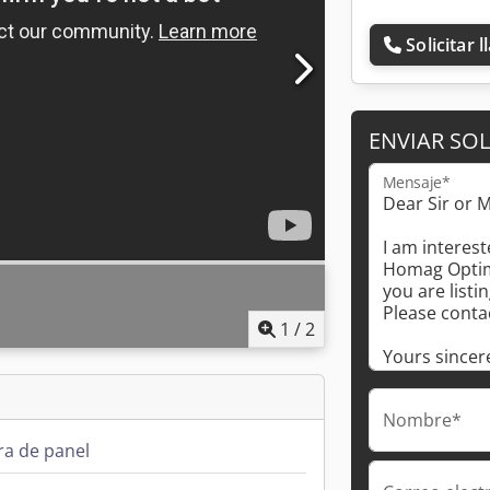
Solicitar 
ENVIAR SOL
Mensaje*
1
/
2
Nombre*
ra de panel