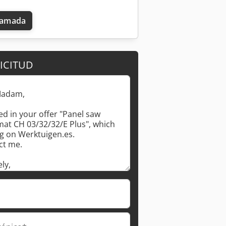
llamada
ICITUD