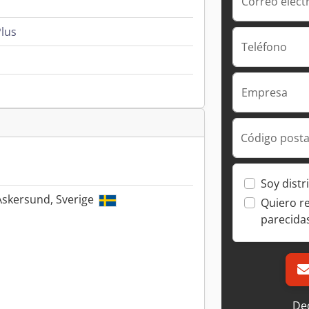
Correo elect
lus
Teléfono
Empresa
Código posta
Soy distr
Askersund, Sverige
Quiero r
parecida
Dec