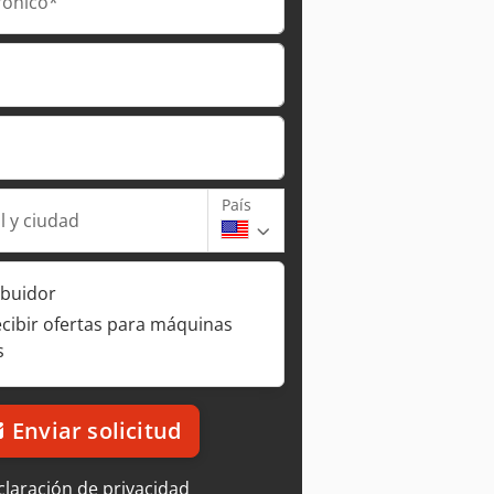
rónico*
País
l y ciudad
ibuidor
ecibir ofertas para máquinas
s
Enviar solicitud
laración de privacidad