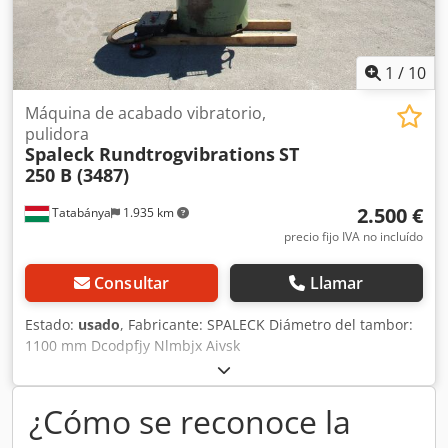
1
/
10
Máquina de acabado vibratorio,
pulidora
Spaleck Rundtrogvibrations
ST
250 B (3487)
2.500 €
Tatabánya
1.935 km
precio fijo IVA no incluído
Consultar
Llamar
Estado:
usado
, Fabricante: SPALECK Diámetro del tambor:
1100 mm Dcodpfjy Nlmbjx Aivsk
¿Cómo se reconoce la