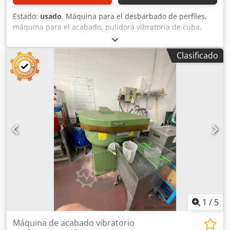
Estado:
usado
, Máquina para el desbarbado de perfiles,
máquina para el acabado, pulidora vibratoria de cuba,
máquina vibratoria para el pulido, máquina usada.
Fabricante: Vibrochimica Tipo: VBT-2E 650/3 Dimensiones
Clasificado
totales: 2260 x 1870 x 1450 mm Dsdpfx Aijzpvbyevjck Año:
2002 Peso: 1160 kg Datos eléctricos: 400 V; 5,5 kW d: 840
mm D: 1360 mm Diámetro del toro: 430 mm La superficie
interior de desbarbado presenta daños. Los daños se
muestran en las fotografías.
1
/
5
Máquina de acabado vibratorio