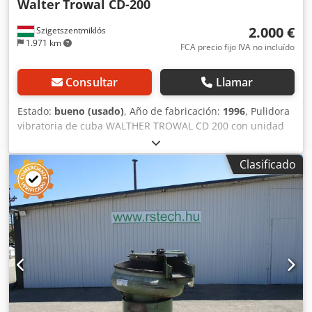
Walter
Trowal CD-200
2.000 €
Szigetszentmiklós
1.971 km
FCA precio fijo IVA no incluído
Consultar
Llamar
Estado:
bueno (usado)
, Año de fabricación:
1996
, Pulidora
vibratoria de cuba WALTHER TROWAL CD 200 con unidad
de control SM 200 Año: 1996 Capacidad: 200 l Dimensiones
de la cuba: Ø 1000 mm Ancho de la abertura: 250 mm
Clasificado
Altura máxima de las piezas: 250 mm Dsdpfx Aijznkmzjvsck
Motor: 2 velocidades Velocidad de rotación del motor: 1450
RPM 2 rangos de velocidad posibles: alta velocidad + baja
velocidad Tapa manual Panel eléctrico independiente
Voltaje: 380 V Dimensiones (largo x ancho x alto): 1400 x
1000 x 1300 mm Peso: aproximadamente 600 kg ¡Se puede
inspeccionar en funcionamiento en nuestro almacén!