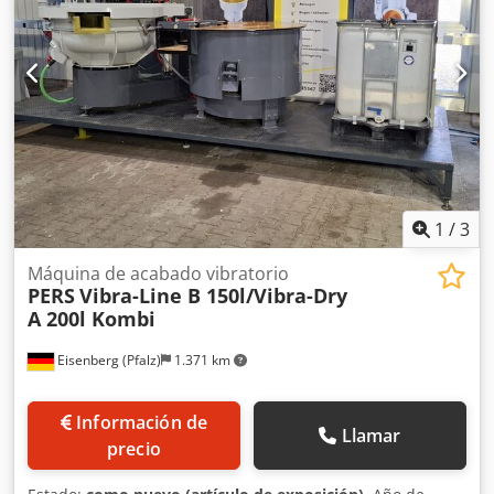
1
/
3
Máquina de acabado vibratorio
PERS
Vibra-Line B 150l/Vibra-Dry
A 200l Kombi
Eisenberg (Pfalz)
1.371 km
Información de
Llamar
precio