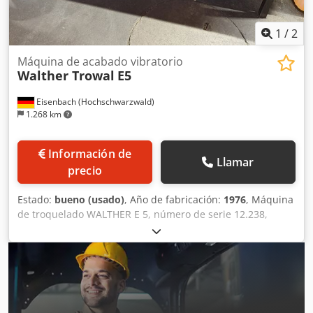
1
/
2
Máquina de acabado vibratorio
Walther Trowal
E5
Eisenbach (Hochschwarzwald)
1.268 km
Información de
Llamar
precio
Estado:
bueno (usado)
, Año de fabricación:
1976
, Máquina
de troquelado WALTHER E 5, número de serie 12.238,
potencia 0,25 kW, año de fabricación 1976. Djdsztc Axjpfx
Aivsck