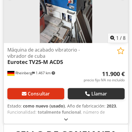
570 mm. -Accesorios: campana protectora acústica,
sistema de pulverización, control de velocidad, compuerta
de separación accionada neumáticamente. -Máquina para:
desbarbar, pulir, redondear bordes. -Dimensiones de la
máquina: 1650/2230/A1330 mm. -Dimensiones del cuadro
eléctrico: 780/1070/A280 mm. -Peso: 1395 kg.
1
/
8
Máquina de acabado vibratorio -
vibrador de cuba
Eurotec
TV25-M ACD5
11.900 €
Rheinberg
1.467 km
precio fijo IVA no incluído
Consultar
Llamar
Estado:
como nuevo (usado)
, Año de fabricación:
2023
,
Funcionalidad:
totalmente funcional
, número de
máquina/vehículo:
21137
, capacidad del depósito:
50 l
,
capacidad útil del depósito:
36 l
, tensión de entrada:
230
V
, dimensión interior anchura:
280 mm
, dimensión