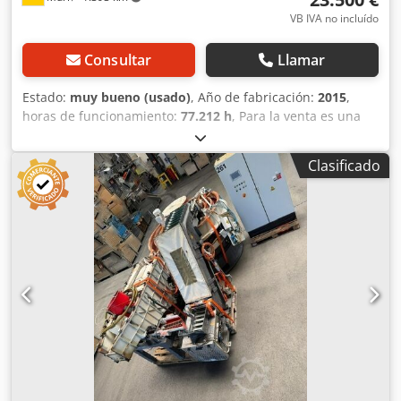
VB IVA no incluído
Consultar
Llamar
Estado:
muy bueno (usado)
, Año de fabricación:
2015
,
horas de funcionamiento:
77.212 h
, Para la venta es una
máquina de acabado en masa del fabricante Rösler, tipo R
620 Euro incluyendo centrífuga. La máquina está en muy
Clasificado
buenas condiciones y puede ser inspeccionado en el lugar.
Dcodpotqlqiefx Aivek