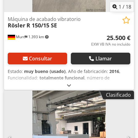
1
/
18
Máquina de acabado vibratorio
Rösler
R 150/15 SE
25.500 €
Murr
1.393 km
EXW VB IVA no incluído
Consultar
Llamar
Estado:
muy bueno (usado)
, Año de fabricación:
2016
,
Funcionalidad:
totalmente funcional
, número de
máquina/vehículo:
71400
, Se vende una máquina RÖSLER
Rotomatic R 150/15 SE, que incluye una estación de
Clasificado
separación, sistema de transporte, armario eléctrico y
unidad de control. La máquina proviene de nuestra línea
de producción en funcionamiento y se desmontó
únicamente debido a una modificación de la instalación.
Dcjdpfxozizu Eo Aivek La máquina está en perfecto estado
de funcionamiento, lista para su uso inmediato y puede
ser inspeccionada y demostrada en condiciones de