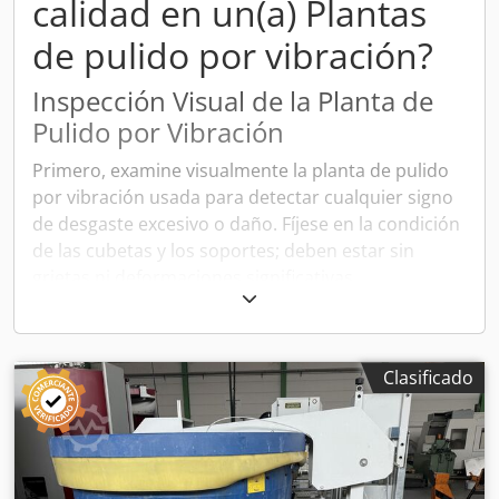
calidad en un(a) Plantas
de pulido por vibración?
Inspección Visual de la Planta de
Pulido por Vibración
Primero, examine visualmente la planta de pulido
por vibración usada para detectar cualquier signo
de desgaste excesivo o daño. Fíjese en la condición
de las cubetas y los soportes; deben estar sin
grietas ni deformaciones significativas.
Estado de las superficies de contacto
Verifique que las superficies internas donde se
Clasificado
colocan las piezas para pulir no tengan grietas,
erosión o puntos de corrosión que puedan afectar
la calidad del pulido de las piezas.
Revisar el sistema mecánico y