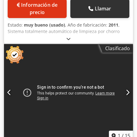
Información de
Llamar
precio
Estado:
muy bueno (usado)
, Año de fabricación:
2011
,
Sistema totalmente automático de limpieza por chorro
doble Rösler, automatizado mediante robots industriales.
Cámaras de limpieza con 2 sopladores cada una y 2 cajas
Clasificado
de carga y descarga cada una. Año de fabricación: 2011.
Incluye separador húmedo. Dedpfxozb Dqho Aivsck
1
/
15