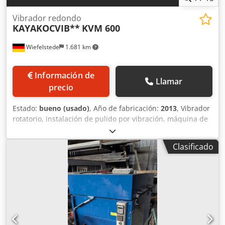
Vibrador redondo
KAYAKOCVIB**
KVM 600
Wiefelstede
1.681 km
Información de
Llamar
precio
Estado:
bueno (usado)
, Año de fabricación:
2013
, Vibrador
rotatorio, instalación de pulido por vibración, máquina de
pulido por vibración, vibrador rotatorio para pulido,
instalación Trowal, vibrador de flujo continuo,
Clasificado
transportador vibratorio, transportador oscilante, canal de
transporte, transportador helicoidal. -Vibrador rotatorio:
con campana protectora acústica y sistema de
pulverización. -Fabricante: KAYAKOCVIB, vibrador rotatorio
tipo KVM 600. -Depósito de trabajo: montado sobre
soportes elásticos. -Volumen total: 600 litros. -Diámetro
exterior: 1360 mm. -Ancho del depósito de trabajo: 430
mm. Dcedpfxjzhxduo Aivjk -Altura del depósito de trabajo: