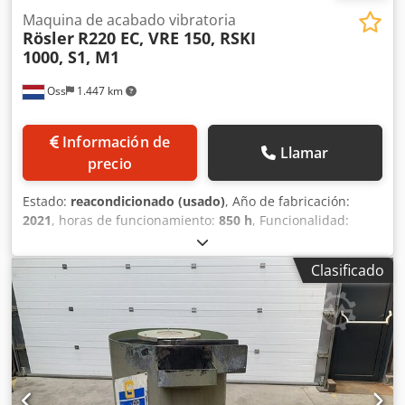
Maquina de acabado vibratoria
Rösler
R220 EC, VRE 150, RSKI
1000, S1, M1
Oss
1.447 km
Información de
Llamar
precio
Estado:
reacondicionado (usado)
, Año de fabricación:
2021
, horas de funcionamiento:
850 h
, Funcionalidad:
totalmente funcional
, R 220 euro R 220 EC R 420 EC R 620
R 360 So DL R185 EC-KF Rcc4 – Especificaciones Dedpfx
Clasificado
Aewfdbcsivock RSKI 1000 RSKI700-3d-atex RT 250 euro AM:
C1 M1 M1 Basic S1 S2 Además de las máquinas mostradas,
disponemos de muchas otras máquinas y accesorios
(sistemas de granallado, cintas transportadoras y
máquinas pequeñas) en stock, listos para entrega
inmediata. Las máquinas se pueden comprar o alquilar.
Póngase en contacto con nosotros para obtener