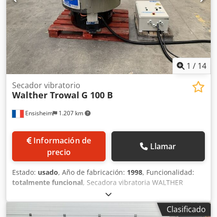
asesoramiento (gratuito) sobre rectificado fino, tecnología
de granallado y granallado por rodillos.
1
/
14
Secador vibratorio
Walther Trowal
G 100 B
Ensisheim
1.207 km
Información de
Llamar
precio
Estado:
usado
, Año de fabricación:
1998
, Funcionalidad:
totalmente funcional
, Secadora vibratoria WALTHER
TROWAL G 100 B Año de fabricación: 1998 Dimensiones del
recipiente: Ø 1100 m x altura 1100 mm Dsdpfszmw Ehjx
Clasificado
Aivjck Dimensiones internas: ancho 200 mm x altura