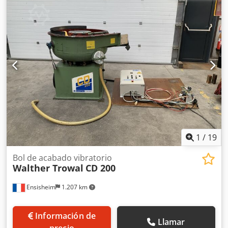
máxima 300 mm Velocidad de rotación del motor: 1500
rpm Potencia del motor: 0,45 kW Capacidad máxima de
calentamiento: 3 kW En perfectas condiciones de
funcionamiento Peso: 250 kg
1
/
19
Bol de acabado vibratorio
Walther Trowal
CD 200
Ensisheim
1.207 km
Información de
Llamar
precio