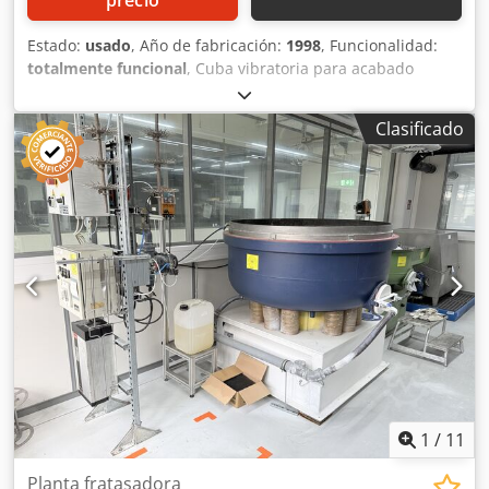
Estado:
usado
, Año de fabricación:
1998
, Funcionalidad:
totalmente funcional
, Cuba vibratoria para acabado
WALTHER TROWAL CD 200 Capacidad: 200 litros Dedpfx
Ajzmw D Deivock Año de fabricación: 1998 Revestimiento
Clasificado
en buen estado (ver fotos) Dimensiones de la cuba: Ø 1000
mm Ancho de la abertura: 250 mm Altura máxima de las
piezas: 250 mm Motor: 2 velocidades Velocidad de rotación
del motor: 1450 RPM 2 rangos de velocidad posibles: alta
velocidad + baja velocidad Tapa manual Panel eléctrico
independiente Equipado con 1 sistema de bomba
dosificadora de producto Voltaje: 380 V Dimensiones (largo
x ancho x alto): 1400 x 1000 x 1300 mm Peso: aprox. 600 kg
1
/
11
Planta fratasadora