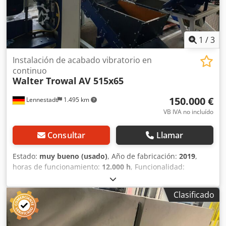
1
/
3
Instalación de acabado vibratorio en
continuo
Walter Trowal
AV 515x65
150.000 €
Lennestadt
1.495 km
VB IVA no incluído
Consultar
Llamar
Estado:
muy bueno (usado)
, Año de fabricación:
2019
,
horas de funcionamiento:
12.000 h
, Funcionalidad:
totalmente funcional
, - Línea de procesamiento usada
(para el rectificado continuo) - Es necesario reemplazar el
Clasificado
depósito de procesamiento. Dodszqunzepfx Aivjck