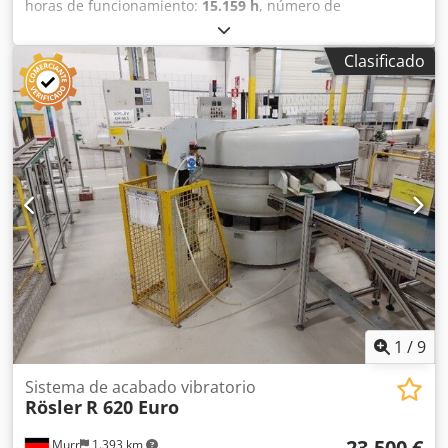
horas de funcionamiento:
15.159 h
, número de
máquina/vehículo:
61600
, Un vibrador artesa (máquina de
acabado vibratorio) incluyendo centrífuga del fabricante
Clasificado
Rösler está a la venta. La máquina está en muy buenas
condiciones y puede ser inspeccionado en el lugar por cita
telefónica. Dedpfx Aieqrr A Rsvock
1
/
9
Sistema de acabado vibratorio
Rösler
R 620 Euro
23.500 €
Murr
1.393 km