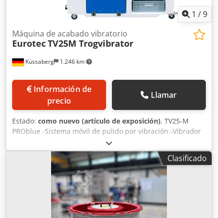
1
/
9
Máquina de acabado vibratorio
Eurotec
TV25M Trogvibrator
Küssaberg
1.246 km
Información de
Llamar
precio
Estado:
como nuevo (artículo de exposición)
, TV25-M
PROblue -Sistema móvil de pulido por vibración -Vibrador
de cuba con módulo separador y carcasa insonorizada -
Control eléctrico con regulación de frecuencia continua -
Clasificado
Bomba dosificadora integrada para medios de proceso y
aditivos Djdpfjznm Emex Aivock -Unidad de separación y
almacenamiento -Sistema sostenible de tratamiento de
agua Volumen total: 50 litros Volumen útil: 36 litros
Longitud interior del recipiente de trabajo: 600 mm
Anchura interior del recipiente de trabajo: 275 mm Altura