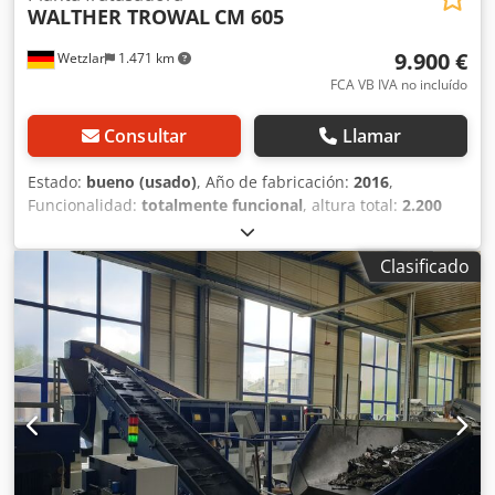
WALTHER TROWAL
CM 605
9.900 €
Wetzlar
1.471 km
FCA VB IVA no incluído
Consultar
Llamar
Estado:
bueno (usado)
, Año de fabricación:
2016
,
Funcionalidad:
totalmente funcional
, altura total:
2.200
mm
, peso total:
4.000 kg
, longitud total:
2.500 mm
, ancho
total:
2.000 mm
, tensión de entrada:
400 V
, frecuencia de
Clasificado
entrada:
50 Hz
, corriente de entrada:
9 A
, modelo de
controlador:
121-01396
, WALTHER TROWAL CM 605:
Instalación para el tratamiento de superficies mediante
abrasión Dcedpfx Aiozlg Ipovjk - Diámetro del tambor:
aproximadamente 1450 mm Atención: el artículo deberá
recogerse obligatoriamente entre el 7 y el 14 de octubre de
2026, en una fecha que se confirmará. FCA D-35576
Wetzlar – se cargará en un camión.