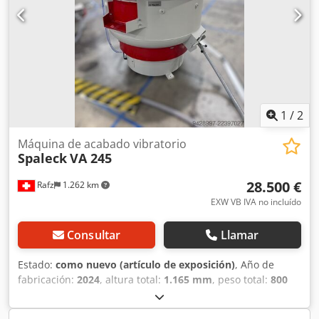
interior del recipiente de trabajo: 325 mm
1
/
2
Máquina de acabado vibratorio
Spaleck
VA 245
28.500 €
Rafz
1.262 km
EXW VB IVA no incluído
Consultar
Llamar
Estado:
como nuevo (artículo de exposición)
, Año de
fabricación:
2024
, altura total:
1.165 mm
, peso total:
800
kg
, ancho total:
1.515 mm
, capacidad del depósito:
240 l
,
tensión de entrada:
400 V
, Ofrecemos una instalación de