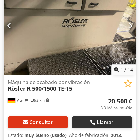
1
/
14
Máquina de acabado por vibración
Rösler
R 500/1500 TE-15
20.500 €
Murr
1.393 km
VB IVA no incluído
Consultar
Llamar
Estado:
muy bueno (usado)
, Año de fabricación:
2013
,