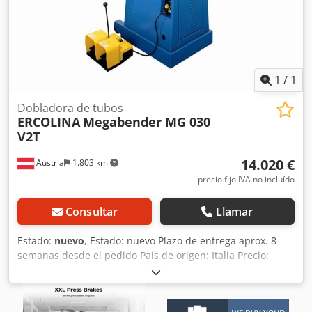
1
/
1
Dobladora de tubos
ERCOLINA
Megabender MG 030
V2T
14.020 €
Austria
1.803 km
precio fijo IVA no incluído
Consultar
Llamar
Estado:
nuevo
, Estado: nuevo Plazo de entrega aprox. 8
semanas desde el pedido País de origen: Italia Precio:
14.020 € Cuota de leasing: 269,18 € Diámetro máx. (tubo de
acero) 76 mm Csdpfewiq Nhex Ahfsha Longitud: 370 mm
Anchura: 680 mm Altura: 910 mm Peso: 193 kg Módulo de