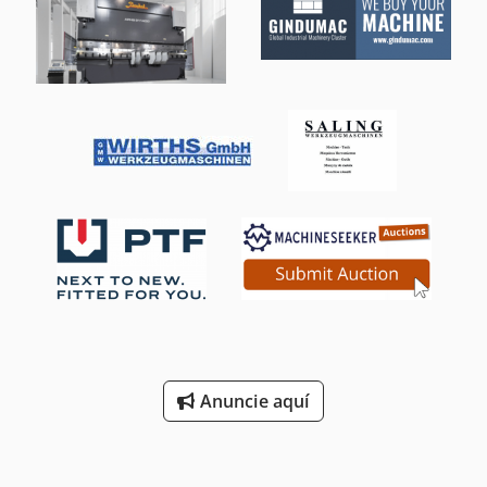
flexión máx. - E: 15 cm³ Tubo de acero estándar: 76 x 3 mm
Tubo de gas para instalaciones: 2" x 5,4 mm Tubo para
fabricación de muebles: 76 x 3 mm Acero inoxidable
AISI304-318: 70 x 4 mm Acero inoxidable AISI308
(alimentario): 76 x 1,6 mm Latón blando: 76 x 4 mm Cobre
duro y aluminio: 76 x 6 mm Cobre blando: 76 x 6 mm Tubo
de conducto (TAZ): 76,3 x 3,25 mm Mepla, Gebereit, y
similares: 50 x 4 mm Acero redondo (S275JO): 45 mm
Pletina (S275JO): 75 x 15 mm en vertical, 75 x 30 mm Radio
de curvado máx.: 380 mm Radio de curvado mín.: 10 mm Ø
mínimo de tubo: 10 mm Velocidad máx. de curvado: 1/2
rev/min Motor: 3,5 kW Indicación digital del ángulo de
curvado Compensación de recuperación elástica Sistema
de cambio rápido 2 portaherramientas hexagonales (40 y
50 mm) Posicionamiento preciso del patín Pedal de control
Manual de instrucciones Herramientas no incluidas
Modelo con unidad de control TCPlus bajo pedido
Anuncie aquí