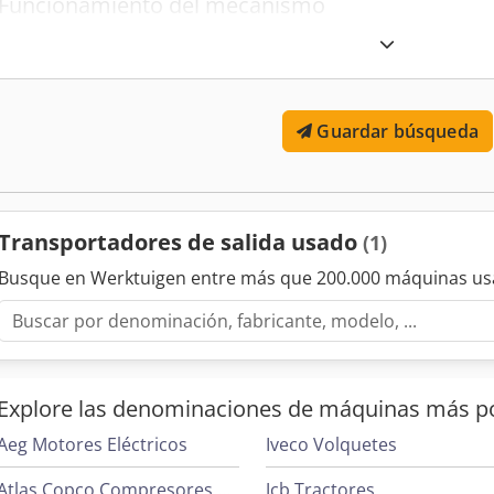
Funcionamiento del mecanismo
Compruebe que el transportador funciona suavemente y de
anormales o vibraciones. Esto puede implicar encender la
mueve la cinta. La uniformidad en el movimiento sugiere b
de transmisión.
Guardar búsqueda
Revisión de la documentación
Verifique que esté disponible toda la documentación del e
registros de mantenimiento y certificaciones. La document
Transportadores de salida usado
(1)
mejor cuidado y mantenimiento del equipo por parte de sus
Busque en Werktuigen entre más que 200.000 máquinas us
Verificación de características de seguridad
Los transportadores deben incorporar protecciones adecuad
como resguardos en las partes móviles y sistemas de paro
estas características estén presentes y en buen estado.
Explore las denominaciones de máquinas más p
Consideración sobre el fabricante y la marca
Aeg Motores Eléctricos
Iveco Volquetes
Elige equipos de marcas reconocidas y con buena reputaci
Atlas Copco Compresores De Tornillo
Jcb Tractores
suelen ofrecer mayor fiabilidad y disponibilidad de repues