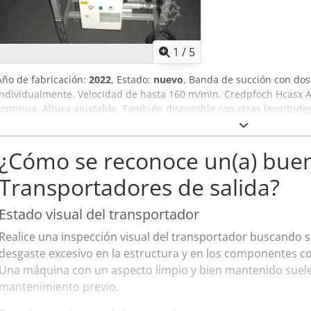
1
/
5
Año de fabricación:
2022
, Estado:
nuevo
, Banda de succión con dos 
individualmente. Velocidad de hasta 160 m/min. Credpfoch Hcasx A
continua. Altura ajustable. También disponible con otras longitudes
¿Cómo se reconoce un(a) buen
Transportadores de salida?
Estado visual del transportador
Realice una inspección visual del transportador buscando s
desgaste excesivo en la estructura y en los componentes co
Una máquina con un aspecto limpio y bien mantenido suele
mantenimiento previo.