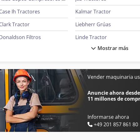
solicite opiniones en foros especializados para conocer la 
Case Ih Tractores
Kalmar Tractor
modelos similares.
Clark Tractor
Liebherr Grúas
Donaldson Filtros
Linde Tractor
Mostrar más
Ge Ultrasonido
Mafi Tractor
Ingersoll Rand Compresores
Massey Ferguson Tractore
Ingersoll Rand Herramientas
Oms Flejadoras
Vender maquinaria us
Iseki Tractores
Siemens Motores Eléctrico
Anuncie ahora desde 
11 millones de comp
Informarse ahora
+49 201 857 861 80