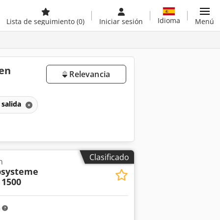
Idioma
Lista de seguimiento
(0)
Iniciar sesión
Menú
 en
Relevancia
 salida
Clasificado
n
psysteme
 1500
m