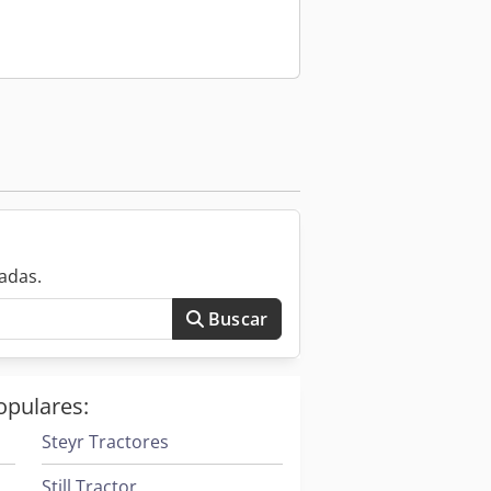
 forma uniforme sin ruidos
 máquina y observar cómo se
uen estado del motor y del sistema
quipo, como manuales de usuario,
ación completa puede indicar un
 anteriores propietarios.
adas.
Buscar
as para evitar accidentes, tales
 de emergencia. Asegúrese de que
opulares:
Steyr Tractores
ón en el mercado. Estas marcas
Still Tractor
tos. Además, consulte reseñas y