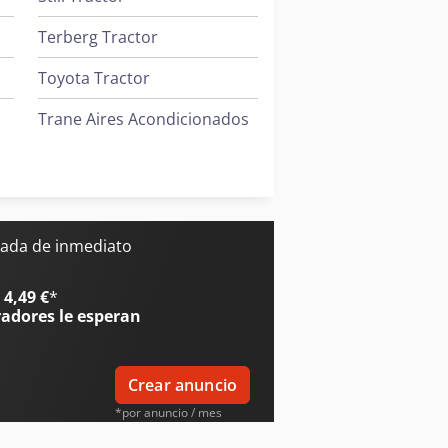
experiencia de otros usuarios con
Terberg Tractor
Toyota Tractor
Trane Aires Acondicionados
Valtra Tractores
s
Zeppelin Silos
ada de inmediato
s
4,49 €
*
radores
le esperan
Crear anuncio
*por anuncio / mes