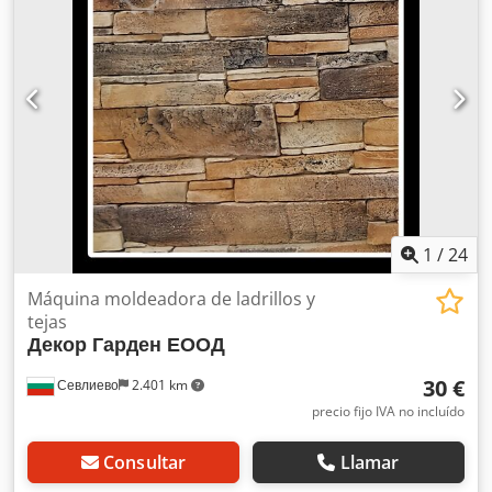
1
/
24
Máquina moldeadora de ladrillos y
tejas
Декор Гарден ЕООД
30 €
Севлиево
2.401 km
precio fijo IVA no incluído
Consultar
Llamar