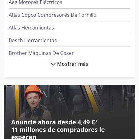
Aeg Motores Eléctricos
Atlas Copco Compresores De Tornillo
Atlas Herramientas
Bosch Herramientas
Brother Máquinas De Coser
Mostrar más
Bucher Barredoras
Busch Bombas
Clark Tractor
Ge Ultrasonido
Ingersoll Rand Compresores
Anuncie ahora desde 4,49 €
*
11 millones de compradores
le
Ingersoll Rand Herramientas
esperan