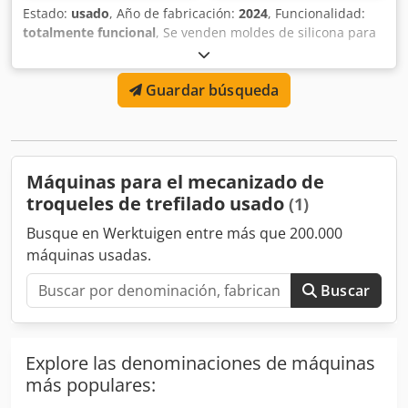
Estado:
usado
, Año de fabricación:
2024
, Funcionalidad:
totalmente funcional
, Se venden moldes de silicona para
revestimiento de fachadas de cemento o yeso. Hay
disponibles aproximadamente 2,6 toneladas de moldes
Guardar búsqueda
para 15 tipos de piedra de revestimiento. El precio es de
30 € por kilogramo de molde de silicona, con un peso por
molde entre 2,00 y 9,00 kg. Los moldes fueron fabricados
entre 2020 y 2024 y están en perfecto estado para su uso.
Djdpfx Asy Hwm Uedrewa
Máquinas para el mecanizado de
troqueles de trefilado usado
(1)
Busque en Werktuigen entre más que 200.000
máquinas usadas.
Buscar
Explore las denominaciones de máquinas
más populares: