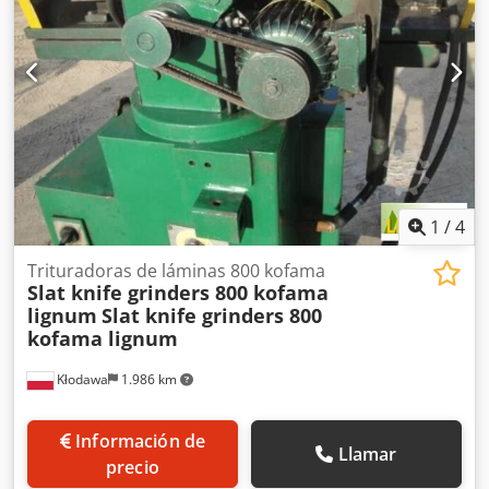
1
/
4
Trituradoras de láminas 800 kofama
Slat knife grinders 800 kofama
lignum
Slat knife grinders 800
kofama lignum
Kłodawa
1.986 km
Información de
Llamar
precio