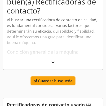
buen(a) Rectificadoras de
contacto?
Al buscar una rectificadora de contacto de calidad,
es fundamental considerar varios factores que
determinarán su eficacia, durabilidad y fiabilidad.
Aquí le ofrecemos una guía para identificar una
buena máquina:
Condición general de la máquina
Examine la máquina en busca de signos de
desgaste o daño. Preste atención especial al estado
de las piezas móviles y a las superficies de
contacto. Una máquina bien mantenida tendrá
Guardar búsqueda
menos signos de desgaste y un funcionamiento
más suave.
Exactitud y precisión
Rectificadoras de contacto usado
(4)
Una rectificadora de contacto eficaz deberá ofrecer