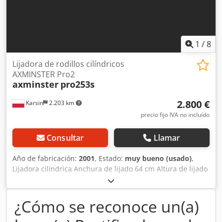
1
/
8
Lijadora de rodillos cilíndricos
AXMINSTER Pro2
axminster
pro253s
2.800 €
Karsin
2.203 km
precio fijo IVA no incluído
Consultar
Llamar
Año de fabricación:
2001
, Estado:
muy bueno (usado)
,
Lijadora cilíndrica Anchura de lijado 64 cm Altura de lijado
10,5 cm Dos rodillos. Motor 3,7 kW Dodpemicz Tjfx Aileck
¿Cómo se reconoce un(a)