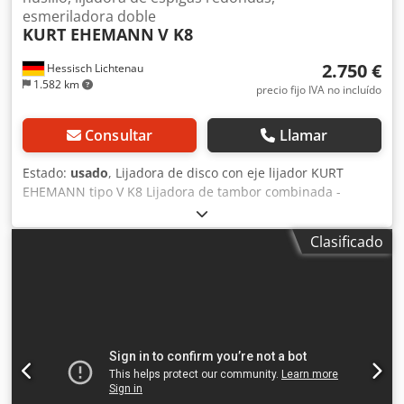
esmeriladora doble
KURT EHEMANN
V K8
2.750 €
Hessisch Lichtenau
1.582 km
precio fijo IVA no incluído
Consultar
Llamar
Estado:
usado
, Lijadora de disco con eje lijador KURT
EHEMANN tipo V K8 Lijadora de tambor combinada -
lijadora doble, lijadora de vástago cilíndrico Dedpfxjrk U
Edj Ailsck No. de máquina No. 6812420 Año de
Clasificado
construcción 1968 Diámetro del disco de lijado 800 mm
Soporte de la mesa sobre el disco lijador 900 x 300 mm
Velocidad del disco lijador 940 rpm Altura de la mesa del
disco lijador 900 mm Unidad de lijado por husillo con
manguito de lijado Ø 50 mm Soporte de mesa para unidad
de lijado por husillo Ø 500 mm Altura de la mesa unidad
de lijado por husillo 1000 mm Velocidad de la unidad de
lijado por husillo 1410 / 2420 rpm cambio de polos
Potencia motor disco lijador 3 kW Potencia motor unidad