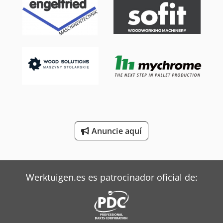
Mafi Tractor
Pramac Generadores
Rational Equipos De Cocina
Siemens Motores Eléctricos
Still Tractor
Terberg Tractor
Anuncie aquí
Trane Aires Acondicionados
Valtra Tractores
Werktuigen.es es patrocinador oficial de: