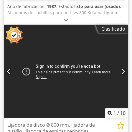
Año de fabricación:
1987
, Estado:
listo para usar (usado)
,
Afiladoras de cuchillas para perfiles 800 Kofama Lignum.
Perfil de afilado 800, usado, 1987. Evaluación: Djdpfoh S
Upijx Ailsck Tabla Modelo: 800 Descripción: 800 afiladoras
Clasificado
con cuchilla para perfiles.
1
/
10
Lijadora de disco Ø 800 mm, lijadora de
husillo, lijadora de espigas redondas,