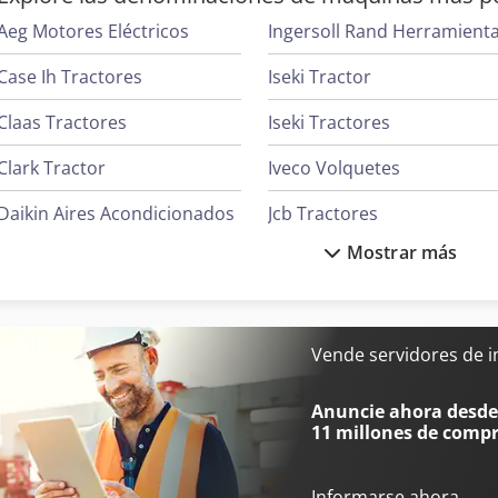
Aeg Motores Eléctricos
Ingersoll Rand Herramient
Case Ih Tractores
Iseki Tractor
Claas Tractores
Iseki Tractores
Clark Tractor
Iveco Volquetes
Daikin Aires Acondicionados
Jcb Tractores
Mostrar más
Fendt Tractores
Liebherr Grúas
Ge Ultrasonido
Linde Tractor
Hp Impresoras
Mafi Tractor
Vende servidores de 
Ingersoll Rand Compresores
Massey Ferguson Tractore
Anuncie ahora desde 
11 millones de comp
Informarse ahora