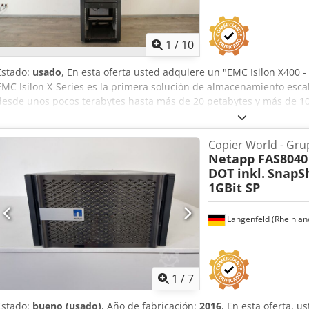
1
/
10
Estado:
usado
, En esta oferta usted adquiere un "EMC Isilon X400 - 
EMC Isilon X-Series es la primera solución de almacenamiento esca
desde unos pocos terabytes hasta más de 20 petabytes y más de 10
ello dentro de un único sistema de archivos. Artículo en venta: 1 x
48G/ 2x10GE SFP + 2x1GE con el siguiente equipamiento: 3x32 TB 
Copier World - Gr
Aerxcvdonmeck 3x48GB Ram, 12X4G 6x6 metros de cable híbrido CX
Netapp FAS8040 
(ISO00125223, -227, -388) 2 conmutadores QDR de 18 puertos QLo
DOT inkl.
SnapSh
10 GBE, SFP de doble puerto + sin óptica Actualización de software 
1GBit SP
Estado: Esta oferta es un dispositivo usado, que puede mostrar si
amarilleamiento). (pequeños arañazos o amarilleamiento). El dispo
y está equipado con el último software Isilon OneFS8. Para más i
Langenfeld (Rheinlan
ponerse en contacto con nosotros personalmente. Posibilidad de env
1
/
7
Estado:
bueno (usado)
, Año de fabricación:
2016
, En esta oferta, 