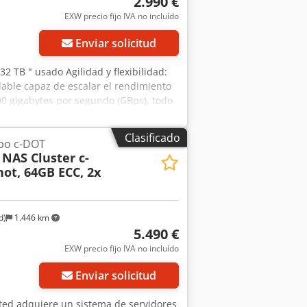
2.990 €
EXW precio fijo IVA no incluído
Enviar solicitud
32 TB " usado Agilidad y flexibilidad:
lable capaz de escalar el rendimiento
0 gigabytes por segundo (GBps), todo
 EMC Isilon X400 - 32 TB + 400G SSD/
HDD/400GB SSD de 3,5". Dodpfx
Clasificado
upo c-DOT
42QSFP 3x KIT 2SFP + Óptica 10GB
NAS Cluster c-
gic (CNVS491200146, CNVS491200150)
ot, 64GB ECC, 2x
Isilon Instantánea empresarial IQ
gnos de uso (pequeños arañazos o
sitivo ha sido probado funcionalmente
nformación, por supuesto también puede
d)
1.446 km
ío a petición.
5.490 €
EXW precio fijo IVA no incluído
Enviar solicitud
usted adquiere un sistema de servidores