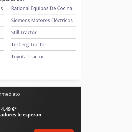
as
Rational Equipos De Cocina
Siemens Motores Eléctricos
Still Tractor
Terberg Tractor
Toyota Tractor
Trane Aires Acondicionados
Valtra Tractores
inmediato
s
4,49 €
*
radores
le esperan