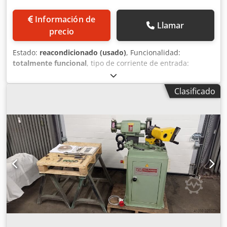
Información de
Llamar
precio
Estado:
reacondicionado (usado)
, Funcionalidad:
totalmente funcional
, tipo de corriente de entrada:
trifásico
, año de la última revisión:
2025
, Afiladora de
brocas adecuada para afilar/biselar brocas helicoidales,
Clasificado
avellanadores, etc., con 2, 3 o 4 filos y diámetros de 5 a 75
mm. La máquina ha sido revisada mecánica y
técnicamente, piezas de desgaste renovadas, husillo de
rectificado nuevo, repintada. Dispone de avance
automático con desconexión al final de carrera. Accesorios:
- Manguitos reductores MK5/MK4/MK3/MK2/MK1,
incluyendo nuevo portabrocas de sujeción rápida para
diámetros pequeños - Diamante de aderezo - Manual de
instrucciones - Herramienta extractora para MK5 a MK1 -
Sistema de refrigeración, nuevo con nueva bomba de
refrigerante - Lámpara LED para máquina, nueva
Dwjdpfjydc Htjx Agksa La máquina puede ser probada en
funcionamiento o inspeccionada bajo petición. Tensión de