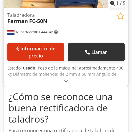
1
/
5
Taladradora
Farman
FC-50N
Wilbertoord
1.444 km
Información de
Llamar
precio
Estado:
usado
, Peso de la máquina: aproximadamente 400
kg Diámetro de molienda: de 2 mm a 50 mm Ángulo de
molienda: de 40 a 180 grados Velocidad: 2880
Djdpfxjzhcibo Agkowa
¿Cómo se reconoce una
buena rectificadora de
taladros?
Para reconocer una rectificadora de taladros de