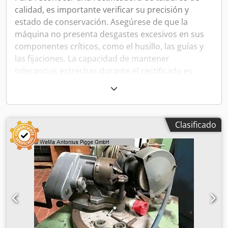
calidad, es importante verificar su precisión y
estado de conservación. Asegúrese de que la
máquina no presenta desgastes excesivos en sus
componentes críticos, como el husillo, las guías y
las fijaciones. La capacidad de mantener
tolerancias estrechas durante el rectificado es
también un indicativo de una rectificadora en buen
estado.
Verificación del estado mecánico y
Clasificado
eléctrico
Examine el sistema mecánico y eléctrico en busca
de signos de mantenimiento adecuado. Los cables,
motores y controles deben estar en condiciones
óptimas y sin modificaciones no autorizadas. La
presencia de vibraciones anormales o ruidos
durante el funcionamiento puede señalar
problemas mecánicos que necesitan atención.