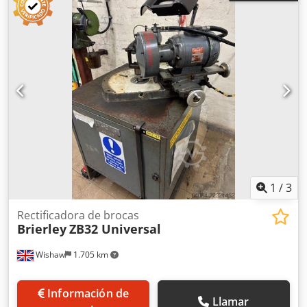
Ideal para el afilado de brocas helicoidales de HSS/metal
duro - Funcionamiento seguro gracias al proceso de afilado
guiado - Ángulo de punta ajustable de 90° a 140° - Diseño
compacto, con espacio para guardar los portabrocas
dentro de la máquina y asa para un almacenamiento
rápido - Incluye dispositivo de centraje para reducir la
fuerza de avance - Rotor con cojinete de bolas de precisión
- CE Alcance del suministro: - Disco de afilado CBN - 11
portabrocas ER 20, 3 - 13 mm - 7 portabrocas ER 24, 14 - 20
mm - Soporte para portabrocas ER 20, ER 25
1
/
3
Rectificadora de brocas
Brierley
ZB32 Universal
Wishaw
1.705 km
Información de
Llamar