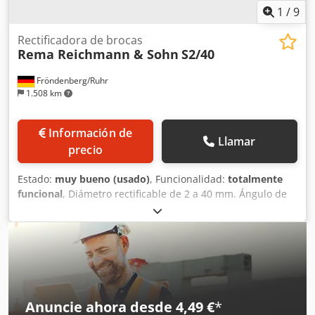
servicio: corriente trifásica
1
/
9
Rectificadora de brocas
Rema Reichmann & Sohn
S2/40
Fröndenberg/Ruhr
1.508 km
Información de
Llamar
precio
Estado:
muy bueno (usado)
, Funcionalidad:
totalmente
funcional
, Diámetro rectificable de 2 a 40 mm. Ángulo de
punta mínimo y máximo: 40–180°. Para herramientas de
corte a derecha e izquierda, de 1 a 12 filos. Para el afilado
de brocas helicoidales, brocas escalonadas y machos de
roscar. Incluye un amplio equipamiento adicional y un
manual para la máquina. Dodpozr N Raofx Agkewa
Anuncie ahora desde 4,49 €
*