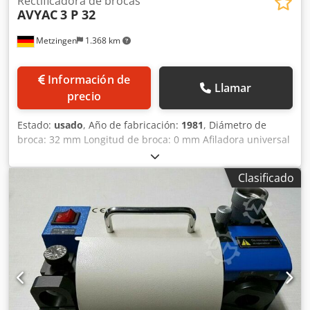
Rectificadora de brocas
AVYAC
3 P 32
Metzingen
1.368 km
Información de
Llamar
precio
Estado:
usado
, Año de fabricación:
1981
, Diámetro de
broca: 32 mm Longitud de broca: 0 mm Afiladora universal
de brocas con mucho accesorio Dwsdpfst Hwn Aox Agkea
Clasificado