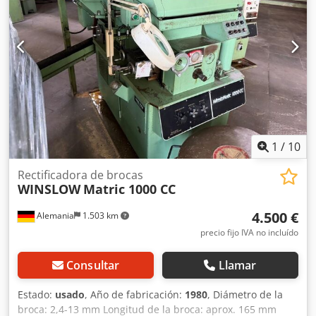
1
/
10
Rectificadora de brocas
WINSLOW
Matric 1000 CC
4.500 €
Alemania
1.503 km
precio fijo IVA no incluído
Consultar
Llamar
Estado:
usado
, Año de fabricación:
1980
, Diámetro de la
broca: 2,4-13 mm Longitud de la broca: aprox. 165 mm