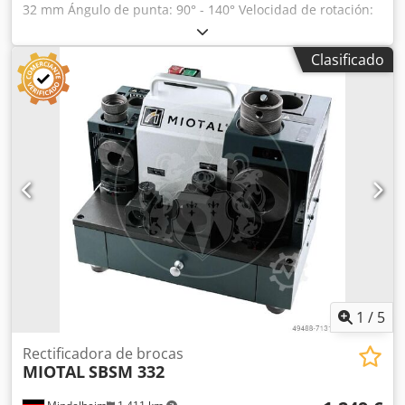
32 mm Ángulo de punta: 90° - 140° Velocidad de rotación:
4800 1/min Alimentación: 230 V Potencia del motor: 0,25
kW Peso, aprox.: 28 kg Dodpfx Ajd R A Dkjgkowa
Clasificado
Dimensiones, aprox.: 490 x 250 x 260 mm Características: -
Ideal para el afilado de brocas helicoidales de HSS/metal
duro - Funcionamiento seguro gracias al proceso de afilado
guiado - Ángulo de punta ajustable de 90° a 140° - Diseño
compacto, con compartimento para las pinzas de sujeción
dentro de la máquina y asa para un almacenamiento
rápido - Incluye dispositivo de centrado para reducir la
fuerza de avance - Dispositivo para el afilado posterior de
los filos de la broca, con el fin de reducir la fricción entre la
broca y la pieza de trabajo - Rotor con cojinete de bolas de
precisión Contenido del suministro: - Disco de afilado CBN
- 20 pinzas de sujeción ER 40, 13 - 32 mm - Portapinzas ER
40
1
/
5
Rectificadora de brocas
MIOTAL
SBSM 332