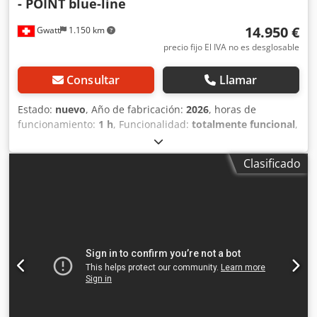
- POINT blue-line
14.950 €
Gwatt
1.150 km
precio fijo El IVA no es desglosable
Consultar
Llamar
Estado:
nuevo
, Año de fabricación:
2026
, horas de
funcionamiento:
1 h
, Funcionalidad:
totalmente funcional
,
número de máquina/vehículo:
2026
, Tenemos una o dos
preguntas para usted: ¿Por qué gasta tanto dinero cada
Clasificado
año en el afilado EXTERNO de sus herramientas de
perforación, o en la frecuente adquisición de brocas de
metal duro/carburo o de acero rápido? ¿Por qué no invierte
una sola vez en una máquina de afilar brocas
PROFESIONAL y la amortiza en pocos años? A largo plazo,
ahorrará dinero, materiales y capital inmovilizado.
Además, reducirá el estrés de sus empleados y, por
último, ganará mucho tiempo valioso que podrá dedicar a
otras tareas. Las máquinas de afilar brocas de BERGER
son: precisas - rápidas - fáciles de usar - económicas - con