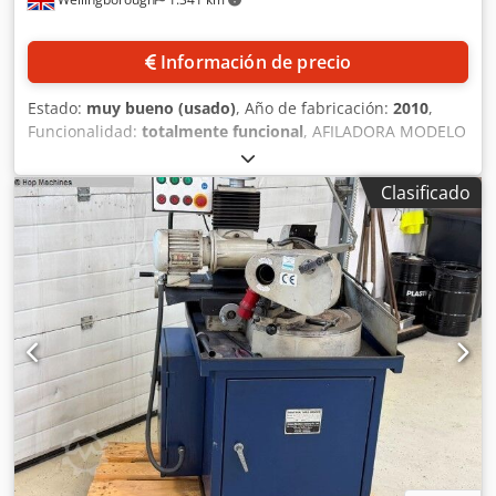
Información de precio
Estado:
muy bueno (usado)
, Año de fabricación:
2010
,
Funcionalidad:
totalmente funcional
, AFILADORA MODELO
APE 40 UP ESPECIFICACIONES TÉCNICAS: Diámetro de
afilado: de 2 a 40 mm Número de filos de corte: de 1 a 12
Clasificado
(tanto para el lado derecho como para el izquierdo) Ángulo
de taladro: 40°-180° Potencia del husillo eléctrico con eje
horizontal: 0,76 kW Djdpozhplcsfx Agkewa Potencia del
husillo eléctrico con eje vertical: 0,18 kW Potencia del
motor de la bomba: 0,06 kW Peso aproximado: 230 kg
Dimensiones de la máquina: 1040 x 750 x 1330 mm