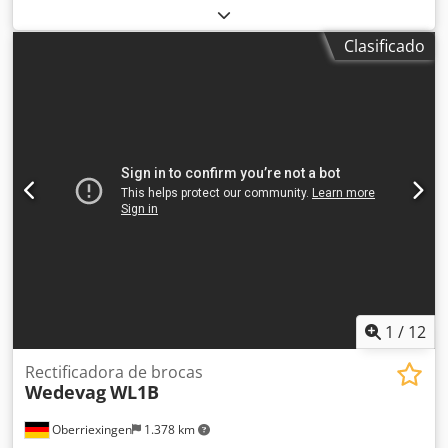
Ángulo de punta: 90-140° Precio por unidad Dedpeztfzwsfx
Agkewa
Clasificado
1
/
12
Rectificadora de brocas
Wedevag
WL1B
Oberriexingen
1.378 km