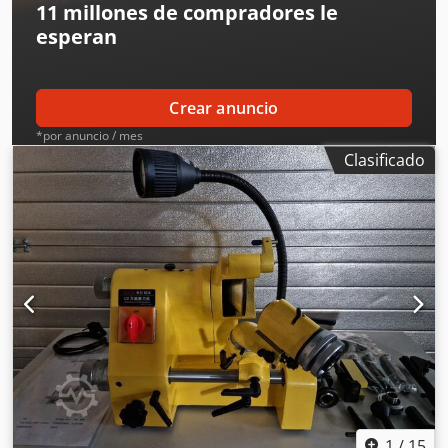
11 millones de compradores
le
esperan
Crear anuncio
*por anuncio / mes
Clasificado
1
/
15