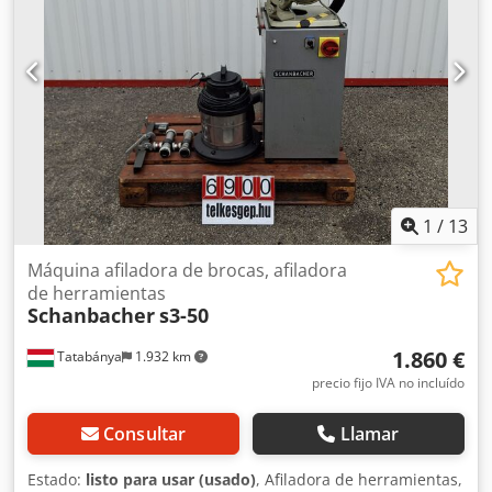
Diversos accesorios (ver fotos)
1
/
13
Máquina afiladora de brocas, afiladora
de herramientas
Schanbacher
s3-50
1.860 €
Tatabánya
1.932 km
precio fijo IVA no incluído
Consultar
Llamar
Estado:
listo para usar (usado)
, Afiladora de herramientas,