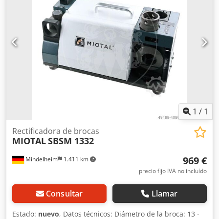
grados. Velocidad de afilado: 5300 rpm. Piedra de afilar:
CBN 200. Motor: 230 V/1F/180 W. Dwedoga T D Tjpfx Agksa
Peso: 10 kg.
1
/
1
Rectificadora de brocas
MIOTAL
SBSM 1332
969 €
Mindelheim
1.411 km
precio fijo IVA no incluído
Consultar
Llamar
Estado:
nuevo
, Datos técnicos: Diámetro de la broca: 13 -