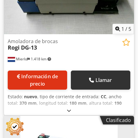
1
/
5
Amoladora de brocas
Rogi
DG-13
Mierlo
1.418 km
Información de
Llamar
precio
Estado:
nuevo
, tipo de corriente de entrada:
CC
, ancho
total:
370 mm
, longitud total:
180 mm
, altura total:
190
mm
, tensión de entrada:
230 V
, velocidad de giro (máx.):
5.300 rpm
, peso total:
10 kg
, frecuencia de entrada:
50 Hz
,
Clasificado
duración de la garantía:
12 meses
, potencia:
0,18 kW (0,24
CV)
, diámetro de rectificado:
13 mm
, Afilado de brocas con
un diámetro de 2 mm a 13 mm. Ángulo ajustable: 90 y 135