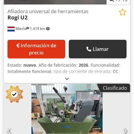
Afiladora universal de herramientas
Rogi
U2
Mierlo
1.419 km
Información de
Llamar
precio
Estado:
nuevo
, Año de fabricación:
2026
, Funcionalidad:
totalmente funcional
, tipo de corriente de entrada:
CC
,
ancho total:
550 mm
, longitud total:
460 mm
, altura total:
490 mm
, tensión de entrada:
230 V
, diámetro de disco
Clasificado
rectificador:
100 mm
, peso total:
51 kg
, frecuencia de
entrada:
50 Hz
, duración de la garantía:
12 meses
,
potencia:
0,375 kW (0,51 CV)
, velocidad del cabezal (máx.):
5.300 rpm
, Para rectificar fresas de grabado de HSS y
metal duro, así como fresas con uno o más labios de
diversas formas, tales como fresas de radio o fresas de
ángulo cónico negativo. El cabezal de indexado universal