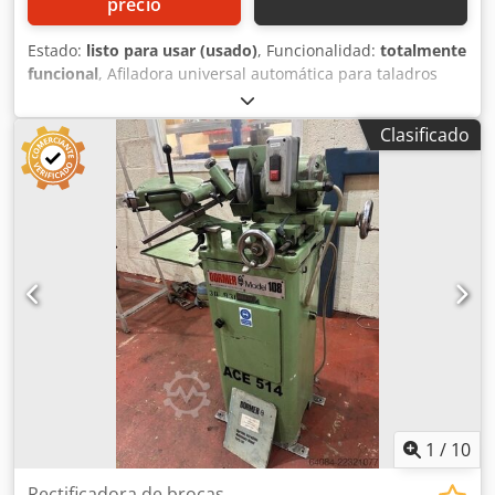
precio
Estado:
listo para usar (usado)
, Funcionalidad:
totalmente
funcional
, Afiladora universal automática para taladros
Brierley Dwjdpfxszlhlpo Agksa Modelo: ZB 32 Capacidad:
2,5-32 mm Con levas.
Clasificado
1
/
10
Rectificadora de brocas