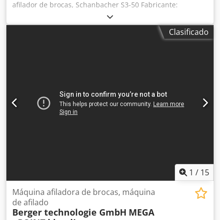
afilador de brocas, Schanbacher S3-50 Fabricante:
Schanbacher Modelo: S3-50 Año: 2012 Dimensiones: 460 ×
600 × 1260 mm Djdpex Dbltsfx Agkewa Diámetro de broca:
Clasificado
3–50 mm; Ángulo de punta: 90°–140° Incluye: Cubierta
protectora, sistema de extracción de polvo
1
/
15
Máquina afiladora de brocas, máquina
de afilado
Berger technologie GmbH
MEGA