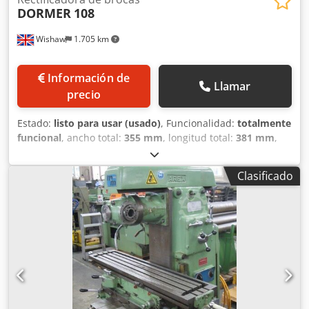
DORMER
108
Wishaw
1.705 km
Información de
Llamar
precio
Estado:
listo para usar (usado)
, Funcionalidad:
totalmente
funcional
, ancho total:
355 mm
, longitud total:
381 mm
,
altura total:
1.270 mm
, diámetro de disco rectificador:
203
mm
, Afiladora automática de brocas Dormer Modelo: 108
Clasificado
Dodpfxjzlg Szo Agkowa