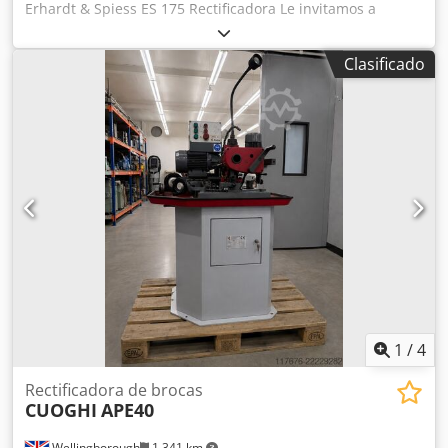
Erhardt & Spiess ES 175 Rectificadora Le invitamos a
visitarnos para una inspección. También podemos
organizarle un transportista económico. ¡organizado para
Clasificado
usted! Recibirá la factura correspondiente. También se
puede emitir una factura neta para clientes extranjeros.
Requisito previo es un número de IVA válido. Sujeto a
venta previa. Visite nuestra tienda y eche un vistazo a
nuestras otras ofertas. Djdpou Hhtqsfx Agkowa Los
nombres de empresas y marcas comerciales son
propiedad de sus dueños y se utilizan únicamente para
identificar y describir los productos. Pueden producirse
desviaciones de los datos técnicos y errores en la
descripción del artículo, que quedan reservados.
1
/
4
Rectificadora de brocas
CUOGHI
APE40
Wellingborough
1.341 km