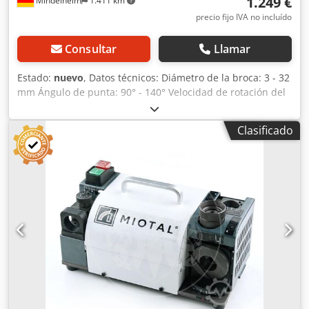
1.249 €
Mindelheim
1.411 km
precio fijo IVA no incluído
Consultar
Llamar
Estado:
nuevo
, Datos técnicos: Diámetro de la broca: 3 - 32
mm Ángulo de punta: 90° - 140° Velocidad de rotación del
disco de rectificado: 4800 1/min Conexión: 230 V Potencia
del motor: 0,25 kW Peso, aprox.: 32 kg Dimensiones (largo x
Clasificado
ancho x alto), aprox.: 360 x 250 x 310 mm Características: -
Ideal para el rectificado de brocas helicoidales de
HSS/carburo - Fácil de usar - Funcionamiento seguro
gracias al proceso de rectificado guiado - Ángulo de punta
ajustable de 90° a 140° Dwjdpoh Hyrbsfx Agksa - Diseño
compacto, con compartimento para almacenar los
portabrocas dentro de la máquina y asa para un
almacenamiento rápido - Incluye dispositivo de centrado
para un centrado perfecto de la broca en la pieza de
trabajo y para reducir la fuerza de avance al taladrar -
Dispositivo para el rectificado posterior de los filos de la
broca, con el fin de reducir la fricción entre la broca y la