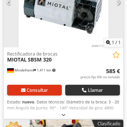
dentro de la máquina y asa para un rápido
almacenamiento - Incluye dispositivo de centrado para
reducir la fuerza de avance - Dispositivo para el afilado
posterior de los filos de la broca, para reducir la fricción
entre la broca y la pieza de trabajo - Rotor con cojinete de
bolas de precisión Alcance del suministro: - Disco de
afilado CBN - 11 mandriles ER 20, 3 - 13 mm -
1
/
1
Portamandriles ER 20
Rectificadora de brocas
MIOTAL
SBSM 320
585 €
Mindelheim
1.411 km
precio fijo IVA no incluído
Consultar
Llamar
Estado:
nuevo
, Datos técnicos: Diámetro de la broca: 3 - 20
mm Ángulo de punta: 90° - 140° Velocidad de giro: 4800
1/min Alimentación: 230 V Dodpfxjh Hyqwe Agkjwa
Potencia del motor: 0,12 kW Peso, aprox.: 8,6 kg
Clasificado
Dimensiones, aprox.: 290 x 150 x 180 cm Características: -