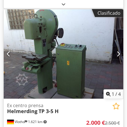
funcional
, fuerza de prensado:
60 t
, peso total:
3.850 kg
,
Equipamiento:
documentación / manual
, Prensa
Clasificado
excéntrica Dirinler en buen estado, última puesta en
servicio en 2024. Codpfx Ajwhbxqohtsrf Abrazadera lateral
inferior. Problema con la barrera de seguridad en la parte
delantera.
1
/
4
Ex centro prensa
Helmerding
TP 3-5 H
2.000 €
Vlotho
1.621 km
2.500 €