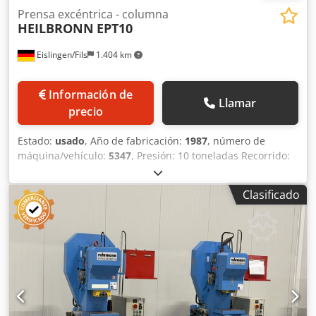
Prensa excéntrica - columna
HEILBRONN
EPT10
Eislingen/Fils
1.404 km
Información de
Llamar
precio
Estado:
usado
, Año de fabricación:
1987
, número de
máquina/vehículo:
5347
, Presión: 10 toneladas Recorrido:
180 mm Carrera: 8-60 mm Frecuencia de carrera: 180
carreras/min Superficie de la mesa: 400 x 340 mm Altura
Clasificado
de la mesa sobre el suelo: 935 mm Abertura de paso en la
mesa: 80 mm Ajuste del pistón: 40 mm Superficie del
pistón: 180 x 110 mm Potencia total requerida: 1,1 kW Peso
aproximado de la máquina: 0,6 t Cjdpjcxxygsfx Ahtjrf
Espacio requerido aproximadamente: 1,2 x 1,5 x 2,0 m -
Funcionamiento con dos manos y con los pies - Cuadro de
mando