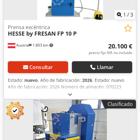
1
/
3
Prensa excéntrica
HESSE by FRESAN
FP 10 P
20.100 €
Austria
1.803 km
precio fijo IVA no incluído
Consultar
Llamar
Estado:
nuevo
, Año de fabricación:
2026
, Estado: nuevo
Año de fabricación: 2026 Número de almacén: 070223
Plazo de entrega: septiembre de 2026, sujeto a
disponibilidad País de origen: Turquía Precio: 20.100 €
Clasificado
Cuota de arrendamiento: 385,92 € Fuerza de prensado: 10
toneladas Fuerza de prensado nominal a 1,4 mm Longitud
de la mesa: 270 mm Anchura de la mesa: 370 mm Orificio
pasante en la mesa: 100 mm Carrera: 1 - 40 mm Número
de carreras: 200 1/min Guías del pistón: 4 Ajuste del
pistón: 35 mm Orificio del pivote en el pistón: 25 mm