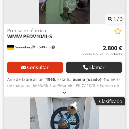
1
/
3
Prensa excéntrica
WMW
PEDV10/II-S
2.800 €
Sonneberg
1.598 km
precio fijo IVA no incluído
Consultar
Llamar
Año de fabricación:
1966
, Estado:
bueno (usado)
, Número
de máquina: 6665/66 Tipo/Modelo: PEDV 10/II-S Fuerza de
presión: 10 t Mesa: 450 x 300 mm Émbolo: 190 x 140 mm
Carrera del émbolo: de 6 a 50 mm Ajuste del émbolo hacia
Clasificado
abajo: 45 mm Ajuste de la mesa hacia arriba: 140 mm
Orificio pasante: 140 mm Crsdpfoh Tktiex Ahtef Saliente:
170 mm Distancia máxima entre la mesa y el émbolo: 320
mm Número de ciclos: 160/min Grosor de la chapa por
ciclo: 2 mm Grosor de la chapa en ciclo continuo: 1 mm