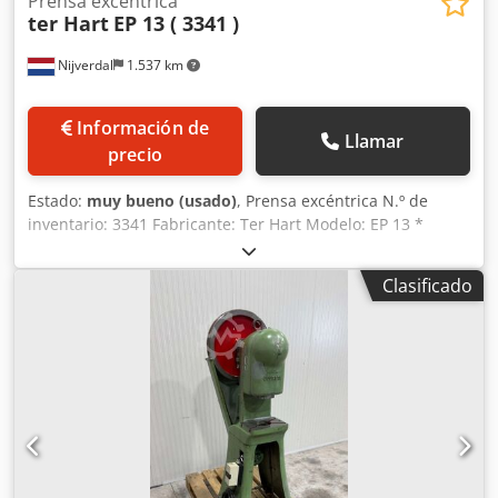
Prensa excéntrica
ter Hart
EP 13 ( 3341 )
Nijverdal
1.537 km
Información de
Llamar
precio
Estado:
muy bueno (usado)
, Prensa excéntrica N.º de
inventario: 3341 Fabricante: Ter Hart Modelo: EP 13 *
Fuerza de prensado: 13 toneladas * Ajuste de carrera: 5-50
mm * Ajuste del pistón: 35 mm * Dimensiones de la mesa:
Clasificado
330 x 230 mm * Altura de instalación: 200 mm * Salida:
115 mm * Control por pedal/manual * Protección por
pantalla (manual) Crsdpfx Ahezi Erhetsf * Peso: 520 kg