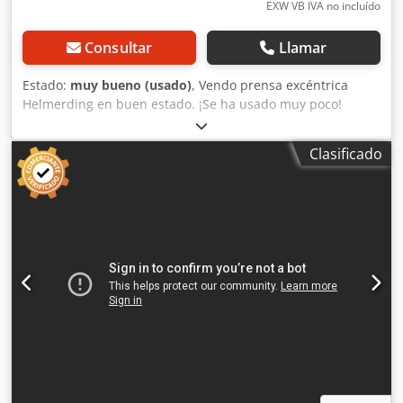
EXW VB IVA no incluído
Consultar
Llamar
Estado:
muy bueno (usado)
, Vendo prensa excéntrica
Helmerding en buen estado. ¡Se ha usado muy poco!
Cedpfefdnw Hsx Ahtorf
Clasificado