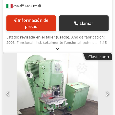
grasa Tecnología de lubricación BEKA - Mesa de prensa
Avola
1.684 km
regulable en altura mediante husillo roscado - Plano
eléctrico Requisitos de espacio L x An x Al 1600 x 850 x
1950 mm Peso 1250 kg buena condición
Información de
Llamar
precio
Estado:
revisado en el taller (usado)
, Año de fabricación:
2003
, Funcionalidad:
totalmente funcional
, potencia:
1,15
kW (1,56 CV)
, Equipamiento:
Marcado CE, documentación
/ manual
, CARACTERÍSTICAS TÉCNICAS SANGIACOMO T15:
Clasificado
Prensa Modelo: T15 CE Número de serie: 11637 Año de
fabricación: 2003 Fuerza nominal: 150 kN Carrera nominal:
1,8 mm Carrera ajustable: 7–60 mm Posición de parada:
PMS (Punto Muerto Superior) Regulación del martillo: 40
mm Tiempo de parada: 79 ms Golpes por minuto: 165
Distancia de seguridad (1,6m/s): 127 mm Superficie
máxima del molde: 260 x 360 mm Altura máxima del molde
cerrado: 226,5 mm Altura mínima del molde cerrado: 200
mm Masa del molde superior: 25 kg Revoluciones del
volante a 1º: 165 Inserciones máximas a 1º: 70 Potencia
instalada: 1,15 kW Voltaje: 400 V Voltaje auxiliar: 24 V