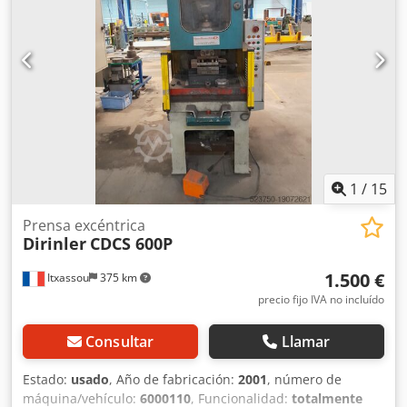
1
/
15
Prensa excéntrica
Dirinler
CDCS 600P
1.500 €
Itxassou
375 km
precio fijo IVA no incluído
Consultar
Llamar
Estado:
usado
, Año de fabricación:
2001
, número de
máquina/vehículo:
6000110
, Funcionalidad:
totalmente