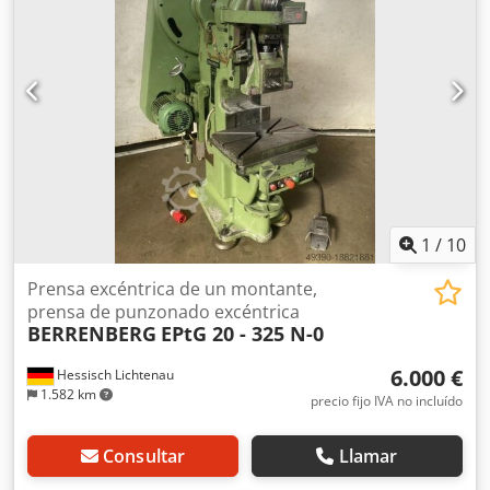
1
/
10
Prensa excéntrica de un montante,
prensa de punzonado excéntrica
BERRENBERG
EPtG 20 - 325 N-0
6.000 €
Hessisch Lichtenau
1.582 km
precio fijo IVA no incluído
Consultar
Llamar