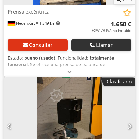
Prensa excéntrica
1.650 €
Neuenbürg
1.349 km
EXW VB IVA no incluído
Consultar
Llamar
Estado:
bueno (usado)
, Funcionalidad:
totalmente
funcional
, Se ofrece una prensa de palanca de
rodilla/prensa de pie que incluye un conjunto de
herramientas de calibración. La máquina se utilizó en la
Clasificado
producción de anillos de boda. Las herramientas de
calibración tienen tamaños de anillo europeos de 82 a 39.
La prensa y las herramientas están usadas, pero en
bastante buen estado. La prensa pesa unos 150 kg. Cjdpfx
Aevy Dutohtorf