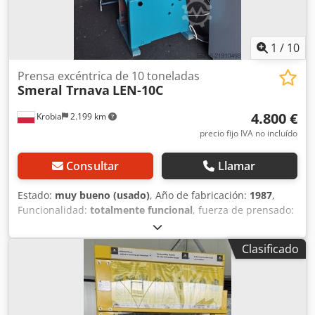
1
/
10
Prensa excéntrica de 10 toneladas
Smeral Trnava
LEN-10C
4.800 €
Krobia
2.199 km
precio fijo IVA no incluído
Consultar
Llamar
Estado:
muy bueno (usado)
, Año de fabricación:
1987
,
Funcionalidad:
totalmente funcional
, fuerza de prensado:
10 t
, carrera:
65 mm
, ancho de la mesa:
450 mm
, longitud
de la mesa:
320 mm
, anchura de la placa del carnero:
280
Clasificado
mm
, longitud de la placa del ariete:
180 mm
, longitud
total:
1.145 mm
, ancho total:
970 mm
, altura total:
1.930
mm
, peso total:
1.250 kg
, Equipamiento:
documentación /
manual
, Prensa excéntrica LEN 10C. Año de fabricación:
1987 (SMERAL TRNAVA, Chequia). - Fuerza de prensado: 10