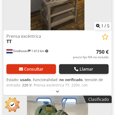
1
/
5
Prensa excéntrica
TT
750 €
Eindhoven
1.413 km
precio fijo IVA no incluído
Consultar
Llamar
Estado:
usado
, Funcionalidad:
no verificado
, tensión de
entrada:
220 V
, Prensa excéntrica TT, 220V, con
iluminación y carrera ajustable Credpjx Dkzdsfx Ahtof
Clasificado