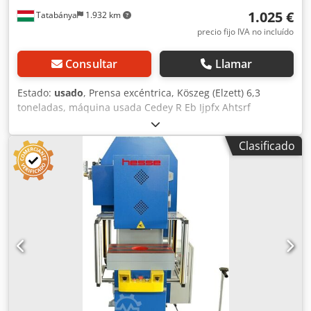
1.025 €
Tatabánya
1.932 km
precio fijo IVA no incluído
Consultar
Llamar
Estado:
usado
, Prensa excéntrica, Köszeg (Elzett) 6,3
toneladas, máquina usada Cedey R Eb Ijpfx Ahtsrf
Fabricante: Köszeg (Elzett) Dimensiones generales: Ancho:
600 mm Fondo: 800 mm Altura: 1600 mm Peso: 252 kg
Clasificado
Fuerza de prensado: aprox. 6,3 toneladas Carrera: 130 mm
Tamaño de mesa: 280 × 170 mm