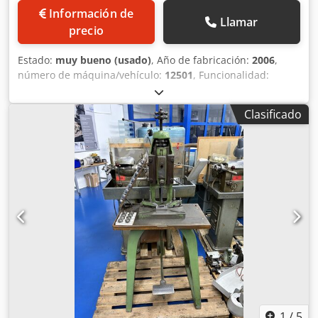
Información de
Llamar
precio
Estado:
muy bueno (usado)
, Año de fabricación:
2006
,
número de máquina/vehículo:
12501
, Funcionalidad:
totalmente funcional
, fuerza de prensado:
10 t
, ancho de
la mesa:
222 mm
, longitud de la mesa:
322 mm
, peso
Clasificado
total:
450 kg
, altura de instalación:
197 mm
, ajuste del
émbolo:
30 mm
, ajuste de carrera:
42 mm
, Prensa
excéntrica San Giacomo T 10V CE de segunda mano en
muy buen estado, con bastidor inferior para transporte
con transpaleta. Más detalles a petición. Cedpfjx A Ah Tex
Ahtsrf
1
/
5