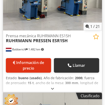
1
/
21
Prensa mecánica RUHRMANN ES15H
RUHRMANN PRESSEN
ESR15H
Babberich
1.482 km
Información de
Llamar
precio
Estado:
bueno (usado)
, Año de fabricación:
2000
, fuerza
de prensado:
15 t
, ancho de la mesa:
300 mm
, longitud de
la mesa:
400 mm
, Acoplamiento hidráulico Seguridad CE,
sistema de mando de segunda mano Carrera/émbolo
Clasificado
ajustable Juego completo de manuales/dibujos/marcado
CE Nota: ¡La máquina ha sido reparada en el cuello/