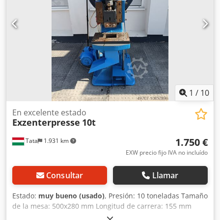
Conexión: 1,2 kW Accesorios/Equipamiento: Estado: bueno
Peso: 1,0 t Dimensiones: 900 x 850 x 2.200 mm
1
/
10
En excelente estado
Exzenterpresse
10t
1.750 €
Tata
1.931 km
EXW precio fijo IVA no incluído
Consultar
Llamar
Estado:
muy bueno (usado)
, Presión: 10 toneladas Tamaño
de la mesa: 500x280 mm Longitud de carrera: 155 mm
Crsdjmnnqkjpfx Ahtof