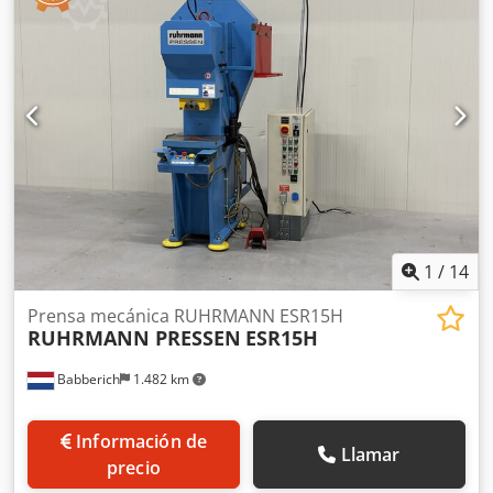
émbolo! Capacidad: 15000 Longitud de la mesa: 400 mm
Ancho de la mesa: 300 mm Apertura pasante en la mesa:
150 mm Altura de trabajo: 280 mm Distancia garganta:
2170 mm Carrera: 50 mm Desplazamiento del carro: 4 - 80
mm Longitud: 1500 mm Cedpfsyc R Nmsx Ahtsrf Ancho:
1500 mm Altura: 2100 mm Peso: 1200 kg Por favor tenga en
cuenta: La información de esta página ha sido recopilada
por nosotros según nuestro leal saber y entender y, en la
medida de lo posible, obtenida del fabricante. La
información se proporciona de buena fe, pero no se puede
garantizar la exactitud. En consecuencia, no constituye
representación ni condiciones contractuales. Le
1
/
14
recomendamos verificar todos los detalles importantes.
Prensa mecánica RUHRMANN ESR15H
RUHRMANN PRESSEN
ESR15H
Babberich
1.482 km
Información de
Llamar
precio