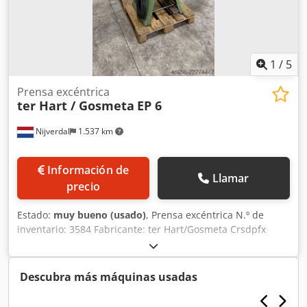
1
/
5
Prensa excéntrica
ter Hart / Gosmeta
EP 6
Nijverdal
1.537 km
Información de
Llamar
precio
Estado:
muy bueno (usado)
, Prensa excéntrica N.º de
inventario: 3584 Fabricante: ter Hart/Gosmeta Crsdpfx
Ahjzi Eptjtsf Modelo: EP 6 * Fuerza de prensado: 6
toneladas * Ajuste de la carrera: 5 - 42 mm * Ajuste del
vástago: 30 mm * Dimensiones de la mesa: 280 x 190 mm *
Descubra más máquinas usadas
Altura de instalación: 190 mm * Voladizo: 95 mm * Control:
a pedal * Peso: 360 kg