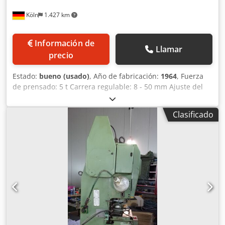
Köln
1.427 km
Información de
Llamar
precio
Estado:
bueno (usado)
, Año de fabricación:
1964
, Fuerza
de prensado: 5 t Carrera regulable: 8 - 50 mm Ajuste del
émbolo: 25 mm Peso: aprox. 500 kg Accesorios /
Características especiales: • Mesa ajustable • Liberación
Clasificado
por pedal Crjdpfx Ajy D Abfshtjf Siegfried Volz
Werkzeugmaschinen Rüschebrinkstr. 151-153 DE - 44143
Dortmund - Wambel / Alemania