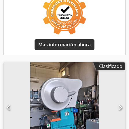
4 - 60 mm - Número de carreras: 130 1/min - Acoplamiento
accionado hidráulicamente - Manejo con ambas manos -
Pedal eléctrico - Armario de control separado - Motor: 380
V / 1,1 kW - Espacio requerido (aprox.): Ancho 1000 x Alto
1800 x Fondo 1100 mm - Peso (aprox.): 1300 kg
Más información ahora
Clasificado