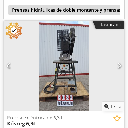
r
Prensas hidráulicas de doble montante y prensas d
Clasificado
1
/
13
Prensa excéntrica de 6,3 t
Kőszeg
6,3t