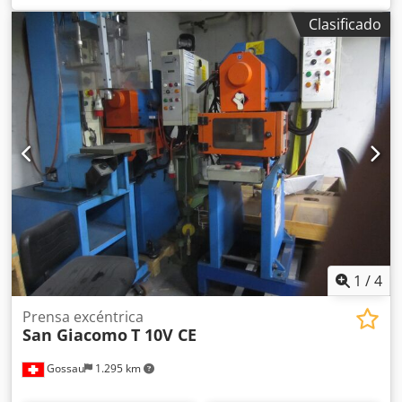
Clasificado
1
/
4
Prensa excéntrica
San Giacomo
T 10V CE
Gossau
1.295 km