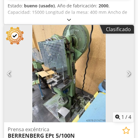
Estado:
bueno (usado)
, Año de fabricación:
2000
,
Capacidad: 15000 Longitud de la mesa: 400 mm Ancho de
la mesa: 300 mm Abertura pasante en la mesa: 150 mm
Altura de trabajo: 280 mm Saliente: 2170 mm Carrera: 50
Clasificado
mm Desplazamiento del carro: 4 - 80 mm Longitud: 1500
mm Ancho: 1500 mm Csdsyc R Uijpfx Ahtorf Altura: 2100
mm Peso: 1500 kg
1
/
4
Prensa excéntrica
BERRENBERG
EPt 5/100N