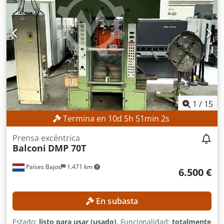
1
/
15
Termina en
10
d
5
h
51
min
0
s
Prensa excéntrica
Balconi
DMP 70T
Países Bajos
1.471 km
6.500 €
En subasta
Estado:
listo para usar (usado)
, Funcionalidad:
totalmente