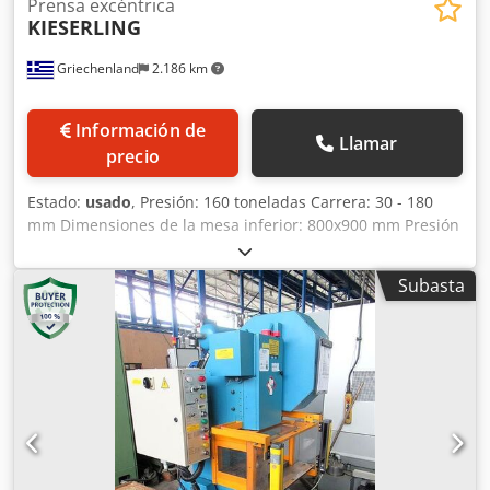
Prensa excéntrica
KIESERLING
Griechenland
2.186 km
Información de
Llamar
precio
Estado:
usado
, Presión: 160 toneladas Carrera: 30 - 180
mm Dimensiones de la mesa inferior: 800x900 mm Presión
de retorno: CON PRESIÓN DE RETORNO Características
técnicas: CON EMBRAGUE DE AIRE Dkodpj Dviwjfx Algor
Subasta
Nuevo sistema eléctrico