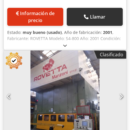
Información de
Llamar
precio
Estado:
muy bueno (usado)
, Año de fabricación:
2001
,
Fabricante: ROVETTA Modelo: S4-800 Año: 2001 Condición:
Usado Número de inventario: 0392 Fabricante: Rovetta
Fuerza del carro: 800 toneladas Puntos de empuje: 4
Clasificado
Carrera del carro: 700 mm Regulación del carro: 350 mm
Golpes por minuto: 10-24 Altura de matriz (carrera baja,
carro alto): 1.100 mm Distancia útil entre los montantes
frontales: 4.200 mm Dkjdsyq Tdpepfx Algsr Dimensiones
de la mesa portamoldes: 4.000 x 2.000 mm Dimensiones
del carro: 4.000 x 2.000 mm Altura de la mesa móvil: 600
mm Dimensión de la ventana lateral: 3.400 x 1.900 mm
Número de cojines: 1 Cojín sujetaláminas - fuerza total:
150 toneladas Carrera del cojín sujetaláminas inferior: 250
mm Área de trabajo del cojín sujetaláminas inferior: 1.500
x 1.000 mm.