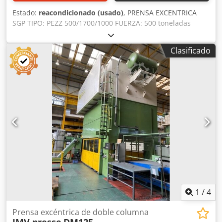
Estado:
reacondicionado (usado)
, PRENSA EXCENTRICA
SGP TIPO: PEZZ 500/1700/1000 FUERZA: 500 toneladas
MESA: 1700 x 1000 mm LONGITUD DE LA CARRERA: 20-153
mm DISTANCIA ENTRE EL PUNTO SUPERIOR DEL CARRIL Y
Clasificado
LA MESA: 800 mm DISTANCIA ENTRE EL PUNTO INFERIOR
DEL CARRIL Y LA MESA: 700 mm PESO: 40 toneladas
FABRICADA EN AUSTRIA Dkodpfxshqqnzj Algsr
1
/
4
Prensa excéntrica de doble columna
IMV presse
DM125