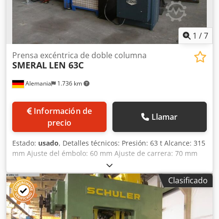
1
/
7
Prensa excéntrica de doble columna
SMERAL
LEN 63C
Alemania
1.736 km
Información de
Llamar
precio
Estado:
usado
, Detalles técnicos: Presión: 63 t Alcance: 315
mm Ajuste del émbolo: 60 mm Ajuste de carrera: 70 mm
Carrera del émbolo: 10 - 105 mm Velocidad de carrera: 71 -
140 carreras/min Número de carreras por minuto: Carrera
Clasificado
individual: 45 / 50 carreras/min Paso libre en los
montantes laterales: 355 mm Altura de instalación: 335
mm Mesa: AnxPr: 800 x 630 mm Apertura pasante en la
mesa: 400 x 130 mm Dkjdpfjvt Nvpox Algor Placa de