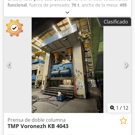
funcional
, fuerza de prensado:
70 t
, ancho de la mesa:
495
mm
, longitud de la mesa:
650 mm
, DETALLES TÉCNICOS
Fuerza de prensado: 70 t Carrera, mín.: 10 mm Carrera,
Clasificado
máx.: 90 mm Djdpfxezrmm Se Algskr Longitud de la mesa:
650 mm Ancho de la mesa: 495 mm Ancho del soporte: 400
mm DETALLES DE LA MÁQUINA Sistema de control: CNC
Dimensiones y peso Dimensiones (largo x ancho x alto):
2.650 x 1.600 x 3.350 mm Peso en vacío: 9.000 kg Paquetes
de transporte: 4 unidades EQUIPAMIENTO Documentación
1
/
12
Prensa de doble columna
TMP Voronezh
KB 4043