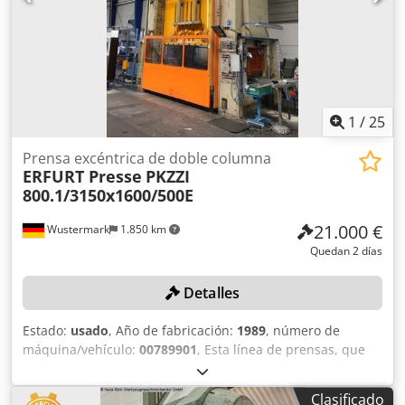
1
/
25
Prensa excéntrica de doble columna
ERFURT Presse
PKZZI
800.1/3150x1600/500E
21.000 €
Wustermark
1.850 km
Quedan 2 días
Detalles
Estado:
usado
, Año de fabricación:
1989
, número de
máquina/vehículo:
00789901
, Esta línea de prensas, que
incluye una prensa ERFURT, modelo PKZZI
800.1/3150x1600/500E, así como un sistema de avance por
Clasificado