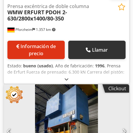
Prensa excéntrica de doble columna
WMW ERFURT
PDOH 2-
630/2800x1400/80-350
Pforzheim
1.357 km
Información de
Llamar
precio
Estado:
bueno (usado)
, Año de fabricación:
1996
, Prensa
de Erfurt Fuerza de prensado: 6.300 kN Carrera del pistón:
80-350 mm Ajuste del pistón: 150 mm Altura de
instalación: 800 mm Dodozlyrhspfx Algekr Superficie de la
Clickout
mesa: 2.800 x 1.400 mm Número de carreras: 20-80 1/min
Sistema de control: Siemens S5