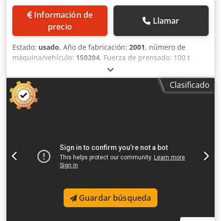
Información de
Llamar
precio
Estado:
usado
, Año de fabricación:
2001
, número de
máquina/vehículo:
150204
, Fuerza de prensado: 100 t
Carrera del ariete: 300 mm Ajuste del ariete: 125 mm
Altura de instalación (carrera abajo, ajuste arriba): 600 mm
Clasificado
Distancia entre soportes L-R: 2.020 mm Distancia entre los
soportes laterales: 620 mm Área de sujeción de la mesa
aprox.: 2.000 x 1.000 mm Superficie de sujeción del ariete
aprox.: 2.000 x 900 mm Abertura para diarrea en la mesa:
1.700 x 300 mm. Número de carreras por minuto: 10 - 50
min-1 Altura de la mesa sobre el suelo: 1.200 mm
Requisitos de energía: 39 kW Altura sobre el suelo aprox.:
4.400 mm Dimensiones LxAnxAl: 5.166 x 2.500 x 4.400 mm
Peso de la máquina aprox.: 38 t Equipamiento estándar
Protección contra sobrecarga eléctricaControl SIEMENS
S7Manejo con dos manos Equipo adicional
Guardar búsqueda
Dodpfxovmfznj Algjkr automatización Máquina
enderezadora Schleicher (650 mm, máx. 2,0 mm)