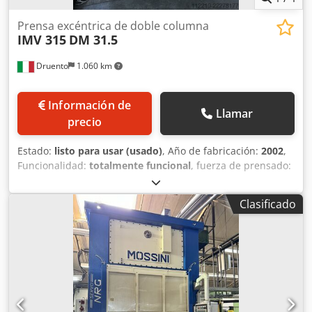
Prensa excéntrica de doble columna
IMV 315
DM 31.5
Druento
1.060 km
Información de
Llamar
precio
Estado:
listo para usar (usado)
, Año de fabricación:
2002
,
Funcionalidad:
totalmente funcional
, fuerza de prensado:
315 t
, carrera:
300 mm
, Equipamiento:
Marcado CE
,
Dimensión del plano (x-y/mm) 2150 x 1200 Dedpozi Rbbofx
Clasificado
Algekr Dimensiones del carro X-Y (mm) 2000 x 1200 Carrera
(mm) 300 Ajuste del carro (mm) 200 Golpes por minuto 5 -
50 Dimensiones de la ventana lateral (x-y/mm) 800