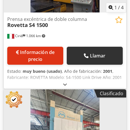
1
/
4
Prensa excéntrica de doble columna
Rovetta
S4 1500
Ciriè
1.066 km
Información de
Llamar
precio
Estado:
muy bueno (usado)
, Año de fabricación:
2001
,
Fabricante: ROVETTA Modelo: S4-1500 Link Drive Año: 2001
Condición: Usado Número de inventario: 0391 Fabricante:
Rovetta Número de golpes: 4 Dedpfeyq Tdiox Algokr Fuerza
Clasificado
del cabezal: 1500 toneladas Carrera del cabezal: 763 mm
Ajuste del cabezal: 400 mm Luz (carrera baja, registro alto):
1.200 mm Distancia entre columnas frontales: 5.700 mm
Dimensiones de la mesa portamoldes: 5.500 x 2.500 mm
Dimensiones de la corredera: 5.500 x 2.500 mm Altura de
la mesa móvil: 600 mm Dimensión de la ventana lateral: