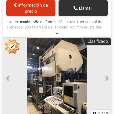
Información de
Llamar
precio
Estado:
usado
, Año de fabricación:
1977
, Fuerza total de
prensado: 800 t Carrera del émbolo: 700 mm Ajuste del
émbolo: 600 mm Altura de instalación (carrera abajo,
ajuste arriba): 1500 mm Distancia entre montantes
Clasificado
izquierda-derecha: 3800 mm Distancia entre montantes
lateralmente: 1450 x 1100 mm Superficie de sujeción de
mesa aprox.: 3500 x 1900 mm Superficie de sujeción del
émbolo aprox.: 3500 x 1900 mm Fuerza del cojín de
tracción en la mesa: 150 t Carrera del cojín de tracción:
250 mm Superficie del cojín de tracción: 2780 x 1570 mm
Número de carreras por minuto: 7 - 18 min-1 Consumo de
potencia: 120 kW Altura sobre el suelo aprox.: 9510 mm
Peso de la máquina aprox.: 260 t Equipamiento estándar
Protección hidráulica contra sobrecarga Dedpjyxmuljfx
Algokr 2 cilindros para el cojín de tracción
1
/
13