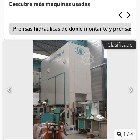
pistón: 100 mm Altura de instalación de las herramientas:
Descubra más máquinas usadas
455 mm Año de fabricación: 2008
r
Prensas hidráulicas de doble montante y prensas d
Clasificado
1
/
4