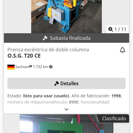
1
/
11
Subasta finalizada
Prensa excéntrica de doble columna
O.S.G.
T20 CE
Sachsen
1.732 km
Detalles
Estado:
listo para usar (usado)
, Año de fabricación:
1998
,
número de máquina/vehículo:
8900
, Funcionalidad:
totalmente funcional
, fuerza de prensado:
20 t
, carrera:
60 mm
, profundidad de garganta:
176 mm
, ajuste del
Clasificado
émbolo:
55 mm
, frecuencia de golpes (máx.):
155 r/min
,
DETALLES TÉCNICOS Presión nominal: 20 t Número de