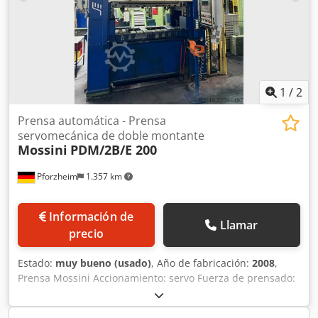
1
/
2
Prensa automática - Prensa
servomecánica de doble montante
Mossini
PDM/2B/E 200
Pforzheim
1.357 km
Información de
Llamar
precio
Estado:
muy bueno (usado)
, Año de fabricación:
2008
,
Prensa Mossini Accionamiento: servo Fuerza de prensado:
2.000 kN Dkjdpfxozl R Hvj Algsr Ajuste de la carrera: 20 -
100 mm Número de carreras: 30 - 90 1/min Ajuste del