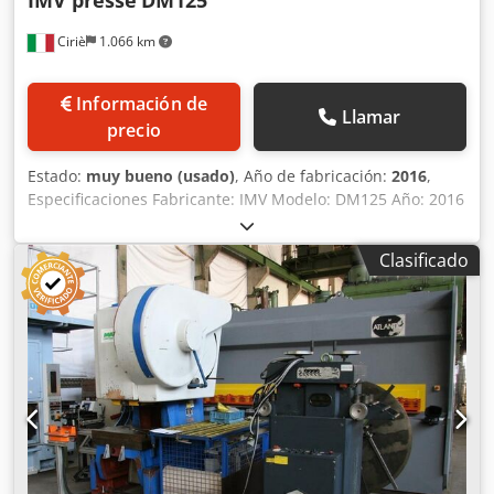
Ciriè
1.066 km
Información de
Llamar
precio
Estado:
muy bueno (usado)
, Año de fabricación:
2016
,
Especificaciones Fabricante: IMV Modelo: DM125 Año: 2016
Condición: Usado Número de inventario: 0396 Fuerza del
carro: 1.250 t Número de puntos de prensado: 2
Clasificado
Cinemática: Excéntrica con cambio de carrera Carrera del
carro: 250-400 mm Golpes/minuto: 5-35 Luz vertical bajo el
porta matrices, CBRA: 1.150 mm Dimensiones de la mesa:
4.500 x 2.000 mm Dimensiones del carro: 4.500 x 2.000 mm
Apertura entre columnas laterales: 2.600 mm Apertura
máxima entre columnas frontales: 4.900 mm Carro móvil: 2
unidades disponibles Djdpfsyw Uf Ajx Algjkr Potencia del
motor principal: 290 kW Peso de la prensa: 310.000 kg