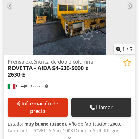
3.400 x 1.900 mm Potencia del motor principal: 319 kW
Cojín sujetachapas (fuerza total): 150 toneladas Carrera del
cojín sujetachapas: 250 mm Área de trabajo del cojín
sujetachapas: 2.000 x 1.200 mm Golpes por minuto: 8-24
1
/
5
Prensa excéntrica de doble columna
ROVETTA - AIDA
S4-630-5000 x
2630-E
Ciriè
1.066 km
Información de
Llamar
precio
Estado:
muy bueno (usado)
, Año de fabricación:
2003
,
Fabricante: ROVETTA Año: 2003 Dkodpfx Ajxlh Rfslgor
Estado: Usado Número de stock: 0385 Fuerza de prensado: