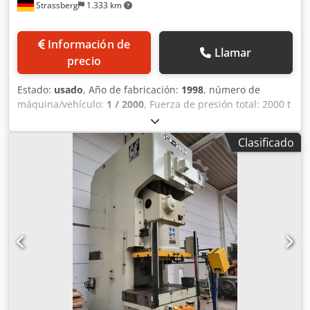
Strassberg
1.333 km
Información de
Llamar
precio
Estado:
usado
, Año de fabricación:
1998
, número de
máquina/vehículo:
1 / 2000
, Fuerza de presión total: 2000 t
Carrera del pistón: 900 mm Dkedpfxeyvz U Io Algor Ajuste
del pistón: 800 mm Altura de instalación (carrera inferior,
Clasificado
ajuste superior): 1800 mm Distancia entre los soportes L-D:
5040 mm Distancia entre las bandejas de recogida de
aceite: 4840 mm Pasillo lateral: 2600 x 2400 mm Superficie
de sujeción de la mesa: aproximadamente 5000 x 2700 mm
Superficie de sujeción del pistón: aproximadamente 5000 x
2700 mm Fuerza del cojín de extracción en la mesa: 400 t
Carrera del cojín de extracción: 350 mm Superficie del
cojín de extracción: 4200 x 2100 mm Fuerza del cojín de
extracción del pistón: 200 t Carrera del expulsor en el
pistón: 200 mm Número de carreras por minuto: 8 - 14
min-1 Potencia requerida: 350 kW Altura sobre el suelo:
aproximadamente 11350 mm Peso máximo de la