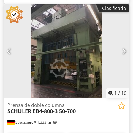
630 t Número de bielas: 4 Carrera del carro: 300 mm
Clasificado
Regulación del carro: 250 mm Luz de matriz al PMI: 950
mm Golpes por minuto: 15/65 Abertura frontal máxima:
5.200 mm Dimensiones de la mesa: 5.000 x 2.630 mm
Dimensión carro: 5.000 x 2.630 mm Potencia motor
principal: 132 kW
1
/
10
Prensa de doble columna
SCHULER
EB4-800-3,50-700
Strassberg
1.333 km