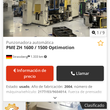
Dimensiones LxAnxAl: 5.400 x 3.300 x 5.700 mm Peso
aproximado de la máquina: 80 t Control: Siemens S5
Equipo estándar Sujeción de herramienta hidráulica
Dkedpfovmfzhsx Alger equipo adicional Carro de cambio
de herramientas
1
/
9
Punzonadora automática
PME
ZH 1600 / 1500 Optimotion
Strassberg
1.333 km
Información de
Llamar
precio
Estado:
usado
, Año de fabricación:
2004
, número de
máquina/vehículo:
2177/03/9604014
, Fuerza de prensado:
160 t Carrera del émbolo ajustable: 20 - 130 mm Ajuste del
émbolo: 100 mm Altura de montaje: 560 mm Superficie de
Clasificado
sujeción de la mesa aprox.: 1500 x 800 mm Superficie de