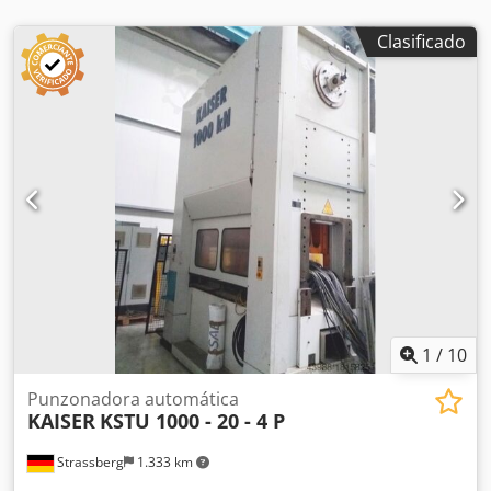
Clasificado
1
/
10
Punzonadora automática
KAISER
KSTU 1000 - 20 - 4 P
Strassberg
1.333 km