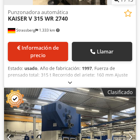
Punzonadora automática
KAISER
V 315 WR 2740
Strassberg
1.333 km
Información de
Llamar
precio
Estado:
usado
, Año de fabricación:
1997
, Fuerza de
prensado total: 315 t Recorrido del ariete: 160 mm Ajuste
del taqué: 100 mm Altura de instalación (carrera abajo,
ajuste arriba): 1.050 mm Distancia entre montantes L-R:
Clasificado
2.740 mm Distancia entre montantes laterales: 1.500 mm
Distancia entre las bandejas recoge-aceite: 2.400 mm
Superficie de sujeción de la mesa aprox.: 2.740 x 1.800 mm
Superficie de sujeción del ariete aprox.: 2.400 x 1.700 mm
Número de golpes por minuto: 10 - 60 min-1 Requisito de
potencia: 75,5 kW Horas de funcionamiento de la máquina:
77.341 h Altura sobre el suelo aprox.: 5.500 mm