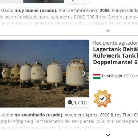
Estado:
muy bueno (usado)
, Año de fabricación:
2006
, Funcionalid
de acero inoxidable para agitadores BOLZ, 706 litros Codpfezqantex
a la presión con camisa de calentamiento Capacidad del recipiente: 7
Temperatura máxima de funcionamiento: 150 °C Agitador magnético
Fabricante: Otros Año de fabricación: 2006 Dimensiones: 140 x 105
Recipiente agitado
Lagertank Behäl
Rührwerk Tank
Doppelmantel 6
Tatabánya
1.930 k
1
/
10
Estado:
no examinado (usado)
, Volumen: Aprox. 6000 litros Tipo: C
Cjdpfx Afjhg Niqj Eerf Diámetro del recipiente: 2250 mm Doble par
calentamiento/enfriamiento Recipiente esmaltado