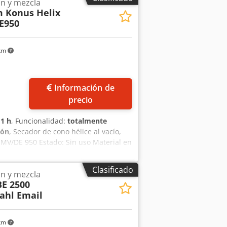
ón y mezcla
 Konus Helix
E950
 km
Información de
precio
:
1 h
, Funcionalidad:
totalmente
ión
, Secador de cono hélice al vacío,
MV/DE 950 Estado: Sin uso Material en
e doble hélice (agitador de tornillo)
tros Calefaccionado mediante serpentín
Clasificado
ón y mezcla
ajo en el interior: -1/+2 bar Presión de
BE 2500
C Presión de prueba interior: 4.3 bar
ahl Email
xsyf A Sfo Af Eerf Agitador de doble
censo del secador Condensador de 2.0
l Detalles técnicos adicionales
 km