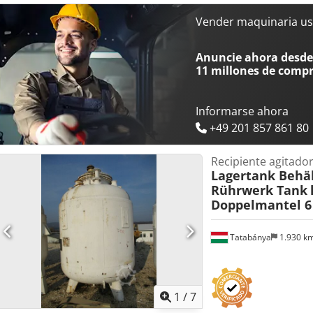
Vender maquinaria us
Anuncie ahora desde 
11 millones de comp
Informarse ahora
+49 201 857 861 80
Recipiente agitado
Lagertank Behäl
Rührwerk Tank
Doppelmantel 6
Tatabánya
1.930 k
1
/
7