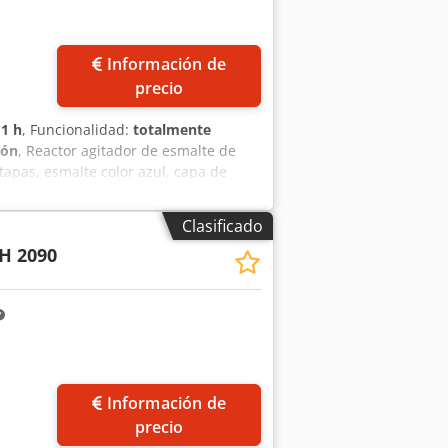
n para recibir una oferta por escrito.
upervisados por Cycron GmbH,
Para cualquier pregunta o para
Información de
to. Será un placer atenderle. Cycron
precio
:
1 h
, Funcionalidad:
totalmente
ión
, Reactor agitador de esmalte de
apas, esmalte color azul, capa de
minal: 2500 litros, volumen total:
dad de la doble camisa: 430 litros.
Clasificado
o
a: -1/+8 bar, temperatura de operación:
H 2090
g Fabricado según AD-2000 Ed. 2012
elocidad de ajuste continuo. Detalles
o desea. El desmontaje, embalaje y carga
 garantizamos una ejecución
ara ponerse en contacto, puede
nsulta. Cycron GmbH, Suiza Codjyfg
Información de
precio