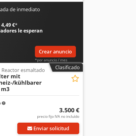
ada de inmediato
4,49 €
*
radores
le esperan
Crear anuncio
*por anuncio / mes
Clasificado
r Reactor esmaltado
ter mit
heiz-/kühlbarer
 m3
m
3.500 €
precio fijo IVA no incluído
Enviar solicitud