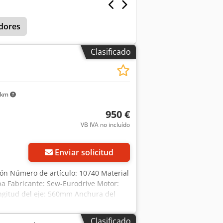
dores
Clasificado
 km
950 €
VB IVA no incluído
Enviar solicitud
ión Número de artículo: 10740 Material
pa Fabricante: Sew-Eurodrive Motor:
ongitud del eje: 560mm Anchura del
Clasificado