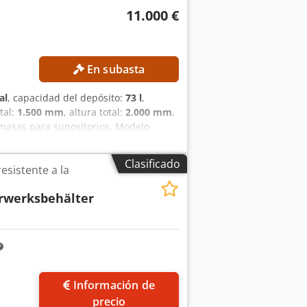
11.000 €
En subasta
al
, capacidad del depósito:
73 l
,
tal:
1.500 mm
, altura total:
2.000 mm
,
 masas para supositorios. Modelo
il: 50 L Volumen total: 73 L Volumen
 Potencia: 4 kW Velocidad: máx. 2.850
Clasificado
esistente a la
ozrfbbs Esrf Velocidad: máx. 28 rpm
0 mm
rwerksbehälter
Información de
precio