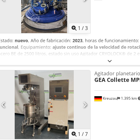
disponibles bajo solicitud. Póngase en contacto con nosotros tambié
El desmontaje, embalaje y carga en camión serán organizados y s
garantizando así una ejecución altamente profesional del trabajo. 
ponerse en contacto, estamos a su disposición en cualquier momen
GmbH, Suiza
1
/
3
Estado:
nuevo
, Año de fabricación:
2023
, horas de funcionamiento
funcional
, Equipamiento:
ajuste continuo de la velocidad de rotac
acero BE de 2500 litros, estado sin uso Agitador CRYOLOCK® de 2 et
esmalte conductora, construcción con anillo de soporte. Volumen no
3500 litros. Calefacción/enfriamiento mediante doble camisa. Capaci
Agitador planetari
Presión de funcionamiento en el recipiente: -1/+4 bar, doble camis
GEA Collette
MP
-30/+160 °C, válvula de descarga inferior. Peso total aprox. 3800 k
Motor de accionamiento y reductor certificados ATEX, reductor de v
técnicos disponibles a petición. Solicite una oferta por escrito si l
Kreuzau
1.395 km
en camión serán organizados y supervisados por Cycron GmbH. Así
altamente profesional de todo el proceso. Para más preguntas o p
comunicarse con nosotros en cualquier momento. Esperamos su co
Azepfx Af Eorf
1
/
7