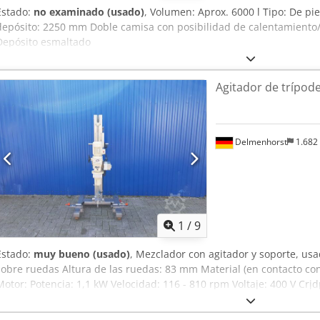
Estado:
no examinado (usado)
, Volumen: Aprox. 6000 l Tipo: De pi
depósito: 2250 mm Doble camisa con posibilidad de calentamiento/r
Depósito esmaltado
Agitador de trípod
Delmenhorst
1.682
1
/
9
Estado:
muy bueno (usado)
, Mezclador con agitador y soporte, us
sobre ruedas Altura de las ruedas: 83 mm Material (en contacto con
Motor: Potencia: 1,1 kW Velocidad: 116 - 810 rpm Voltaje: 400 V Crj
agitación: Hélice Diámetro: 200 mm Longitud del eje: 375 mm Altur
total: 755 mm Longitud total: 1027 mm