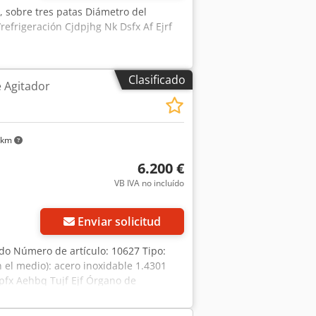
e, sobre tres patas Diámetro del
efrigeración Cjdpjhg Nk Dsfx Af Ejrf
Clasificado
e Agitador
 km
6.200 €
VB IVA no incluído
Enviar solicitud
ado Número de artículo: 10627 Tipo:
 el medio): acero inoxidable 1.4301
dpfx Aehbq Tujf Ejf Órgano de
a total: 1748 mm, ajustable Anchura