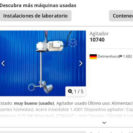
Descubra más máquinas usadas
Instalaciones de laboratorio
Contene
Agitador
10740
Delmenhorst
1.682
1
/
5
Estado:
muy bueno (usado)
, Agitador usado Último uso: Alimentac
(partes húmedas): Acero inoxidable 1.4301 Dispositivo agitador: Co
Potencia: 0,75 kW Velocidad: 2700/247 r /min Tensión: 230/400 V L
agitador: 400mm Crjdpfx Aerdwhrof Ejf