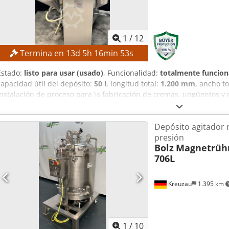
1
/
12
Termina en
13
d
5
h
16
min
52
s
Estado:
listo para usar (usado)
, Funcionalidad:
totalmente funcion
capacidad útil del depósito:
50 l
, longitud total:
1.200 mm
, ancho to
Instalación de proceso para la fabricación de cremas, ungüentos y
diseñado para productos espumosos. DETALLES TÉCNICOS Volumen út
mínimo de llenado: 10 L Homogeneizador Modelo: Brienz RF 112 M-2
Depósito agitador r
rpm Mezclador/Raspador Caja de engranajes: SEW FAF 37 Codpfx Af
presión
DETALLES DE LA MÁQUINA Espacio requerido: 1.200 × 1.500 × 2.00
Bolz
Magnetrüh
706L
Kreuzau
1.395 km
1
/
10