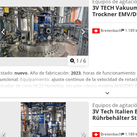
Equipos de agitaci
3V TECH
Vakuum
Trockner EMV/D
Breitenbach
1.189
1
/
6
Estado:
nuevo
, Año de fabricación:
2023
, horas de funcionamiento
funcional
, Equipamiento:
ajuste continuo de la velocidad de rotac
secador de cono HC22 Hastelloy, secador cónico modelo MIXODRY E
contacto con el producto: 2.4602 HC22 Hastelloy Agitador: Agitador d
para productos de alta viscosidad (ver fotos) Volumen total: 965 li
Equipos de agitaci
de media caña Volumen total del serpentín: 27 litros Presión de trab
3V Tech Italien
trabajo del serpentín: -1/+8 bar Temperatura de operación: 0/+140 °
Rührbehälter St
Presión de prueba serpentín: 12.9 bar Peso en vacío: 1,400 kg Csdpf
hélice incl. instrumentación, válvulas Sistema hidráulico para des
m² HC22 (intercambiador de calor de haz tubular) Sistema de contro
Breitenbach
1.189