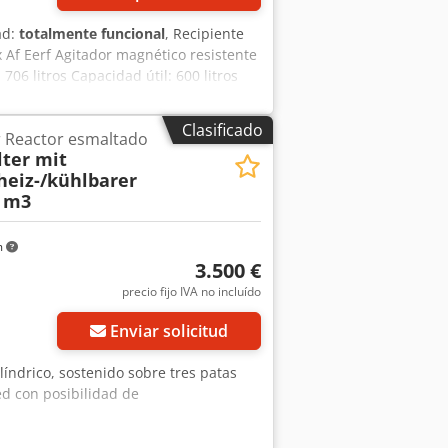
ad:
totalmente funcional
, Recipiente
 Af Eerf Agitador magnético resistente
06 litros Capacidad útil: 600 litros
 Nord Drives Potencia: 0,55 kW
 x 215 cm
Clasificado
r Reactor esmaltado
ter mit
heiz-/kühlbarer
 m3
m
3.500 €
precio fijo IVA no incluído
Enviar solicitud
ilíndrico, sostenido sobre tres patas
ed con posibilidad de