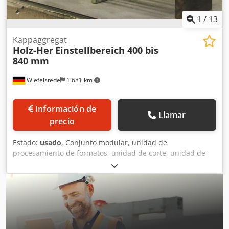
1
/
13
Kappaggregat
Holz-Her
Einstellbereich 400 bis
840 mm
Wiefelstede
1.681 km
Información de
Llamar
precio
Estado:
usado
, Conjunto modular, unidad de
procesamiento de formatos, unidad de corte, unidad de
fresado, unidad de fresado de formas, unidad de fresado
para ensamblaje, unidad de corte transversal, perfilador
de doble extremo, máquina para el procesamiento de
bordes, motor de ranurado, motor de corte, motor de
fresado para máquina de procesamiento de bordes -Venta:
se entrega en su estado actual, tal como se ha
inspeccionado. -Carcasa: presenta ligeros daños, véase las