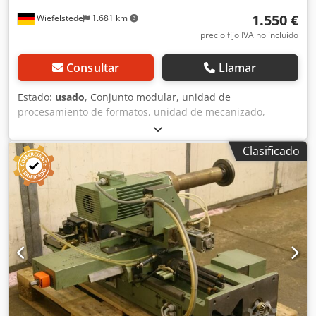
1.550 €
Wiefelstede
1.681 km
precio fijo IVA no incluído
Consultar
Llamar
Estado:
usado
, Conjunto modular, unidad de
procesamiento de formatos, unidad de mecanizado,
unidad de fresado, unidad de fresado de formas, unidad
de fresado para ensamblaje, unidad de corte, perfiladora
Clasificado
de doble extremo, máquina de procesamiento de bordes,
motor de ranurado, motor de mecanizado, motor de
fresado para máquina de procesamiento de bordes -Con
las unidades de fresado HOMAG, puede realizar
operaciones de rebaje, ranurado y perfilado. -Con
palpador: en ambos lados -Unidad de fresado: con
posibilidad de giro -2 motores Perske -Potencia: 0,6 kW -
Voltaje: 165 V -Frecuencia: 300 Hz -Velocidad: 18.000 rpm -
Otros motores con diferentes potencias disponibles a un
costo adicional Cedpfxsb Uhvdj Am Tjha -Dimensiones:
650/450/A600 mm -Peso: 74 kg