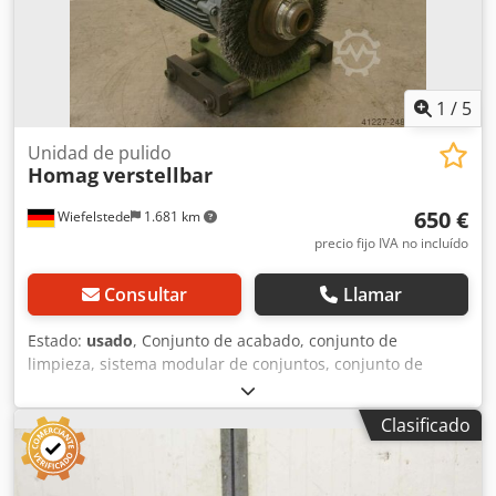
Tjha -Dimensiones: 1200/1300/A550 mm -Peso: 290 kg
1
/
5
Unidad de pulido
Homag
verstellbar
650 €
Wiefelstede
1.681 km
precio fijo IVA no incluído
Consultar
Llamar
Estado:
usado
, Conjunto de acabado, conjunto de
limpieza, sistema modular de conjuntos, conjunto de
procesamiento de formatos, perfiladora de doble extremo,
máquina para el procesamiento de bordes, para colocar
Clasificado
después de la cuchilla de arrastre en una máquina para el
procesamiento de bordes -Conjunto de acabado HOMAG:
para la aplicación de productos de limpieza con un paño