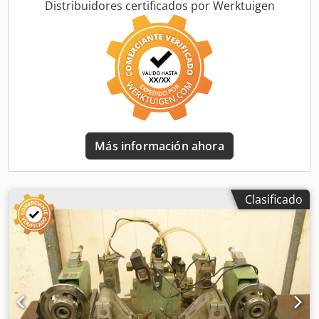
de fresado para máquina de procesamiento de bordes -
Distribuidores certificados por Werktuigen
Módulo de fresado HOMAG para fresado para ensamblaje
-con guía de cola de milano reforzada -Módulo de fresado:
con posibilidad de inclinación -2 motores Perske -Tipo de
motor: KNS 70 12/2 Chedeb Uhrdepfx Am Tea -Potencia:
3/4,4 kW -Tensión: 220/380/380 voltios -Frecuencia: 50/100
Hz -Velocidad: 2880/5880 RPM -Otros motores con
diferentes potencias disponibles con un recargo -
Cantidad: 2 módulos de fresado para ensamblaje
disponibles -Precio: por unidad -Dimensiones:
Más información ahora
1120/1100/A1340 mm -Peso: 530 kg
Clasificado