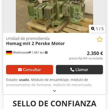
voltios -Frecuencia: 50/100 Hz -Velocidad: 2860/5870 rpm -
Otros motores con diferentes potencias disponibles con un
suplemento -Dimensiones: 1200/960/H600 mm -Peso: 470
kg
1
/
5
Unidad de premolienda
Homag
mit 2 Perske Motor
2.350 €
Wiefelstede
1.681 km
precio fijo IVA no incluído
Consultar
Llamar
Estado:
usado
, Módulo de ensamblaje, módulo de
procesamiento de formatos, módulo de mecanizado,
módulo de fresado, módulo de fresado de formas, módulo
de fresado para ensamblaje, módulo de corte, perfilador
de doble extremo, máquina para el procesamiento de
SELLO DE CONFIANZA
bordes, motor de ranurado, motor de mecanizado, motor