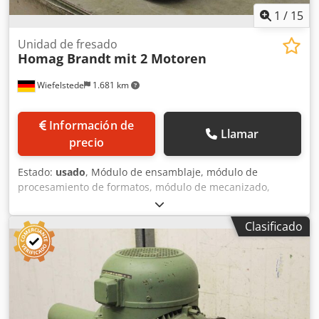
1
/
15
Unidad de fresado
Homag Brandt
mit 2 Motoren
Wiefelstede
1.681 km
Información de
Llamar
precio
Estado:
usado
, Módulo de ensamblaje, módulo de
procesamiento de formatos, módulo de mecanizado,
módulo de fresado, módulo de fresado de perfiles, módulo
de fresado de ensamblaje, módulo de corte, perfiladora de
Clasificado
doble extremo, máquina de procesamiento de cantos,
motor de ranurado, motor de mecanizado, motor de
fresado para máquina de procesamiento de cantos Cjdogy
Dbhspfx Am Tsha -Fabricante: Homag, módulo de fresado
procedente de máquina de cantoneado BRANDT KM 36 /
KM 35 -Motor: 2x Homag, modelo LF-55L, 0,55 kW / 12000