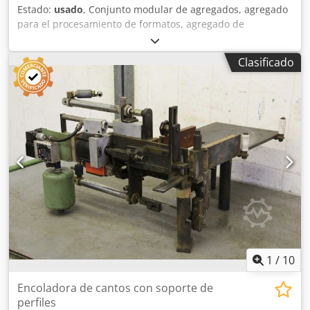
Estado:
usado
, Conjunto modular de agregados, agregado
para el procesamiento de formatos, agregado de
mecanizado, agregado de fresado, agregado de fresado de
formas, agregado de fresado para ensamblaje, agregado
Clasificado
de corte, perfilador de doble extremo, máquina para el
procesamiento de bordes, motor de ranurado, motor de
mecanizado, motor de fresado para máquina de
procesamiento de bordes -Agregado de fresado:
lamentablemente, no se indica el modelo Chsdpfxjgyg Avs
Am Tsa -Motor: 2 x Holz-Her, 2200 W / 2800 rpm -Correa de
transmisión: no incluida -Bloque del motor: dimensiones
400/340/300 mm -Unidad de fresado: 530/440/A300 mm -
Peso total: 81 kg
1
/
10
Encoladora de cantos con soporte de
perfiles