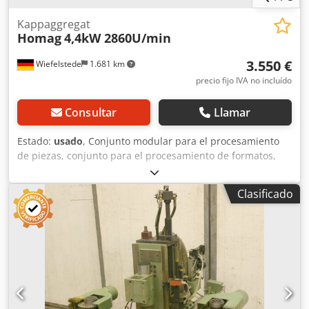
Kappaggregat
Homag
4,4kW 2860U/min
3.550 €
Wiefelstede
1.681 km
precio fijo IVA no incluído
Consultar
Llamar
Estado:
usado
, Conjunto modular para el procesamiento
de piezas, conjunto para el procesamiento de formatos,
conjunto de mecanizado, conjunto de fresado, conjunto de
fresado de formas, conjunto de fresado para juntas,
Clasificado
conjunto de corte, perfiladora de doble extremo, máquina
para el procesamiento de cantos, motor de ranurado,
motor de mecanizado, motor de fresado para máquina de
procesamiento de cantos Cedpfsb Uhp Ijx Am Tsha -
Conjunto de corte HOMAG para cortar los excesos de los
cantos en el borde frontal y posterior -con guía robusta -
Conjunto de fresado: orientable -2 motores -Tipo de motor:
KCS 71.16-2 D -Potencia: 4,4/6,6 kW -Tensión: 220/380/380