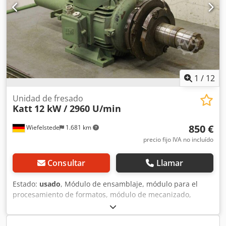
rpm -Tensión: 220 V / 200 Hz -Cantidad: 2x módulo de
fresado disponible -Precio: por unidad -Dimensiones:
500/350/A570 mm -Peso: 55 kg
1
/
12
Unidad de fresado
Katt
12 kW / 2960 U/min
850 €
Wiefelstede
1.681 km
precio fijo IVA no incluído
Consultar
Llamar
Estado:
usado
, Módulo de ensamblaje, módulo para el
procesamiento de formatos, módulo de mecanizado,
módulo de fresado, módulo de fresado de formas, módulo
de fresado para ensamblaje, módulo de corte, perfiladora