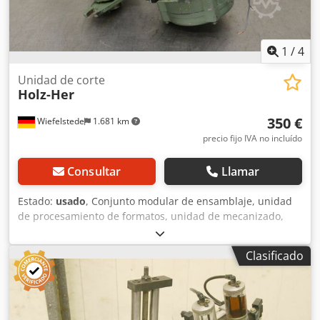
1
/
4
Unidad de corte
Holz-Her
350 €
Wiefelstede
1.681 km
precio fijo IVA no incluído
Consultar
Llamar
Estado:
usado
, Conjunto modular de ensamblaje, unidad
de procesamiento de formatos, unidad de mecanizado,
unidad de fresado, unidad de fresado de formas, unidad
de fresado para uniones, unidad de corte, perfiladora de
Clasificado
doble extremo, máquina de procesamiento de bordes,
motor de ranurado, motor de mecanizado, motor de
fresado para máquina de procesamiento de bordes. -
Cantidad: 1 motor -Tipo de motor: -Potencia: kW -Voltaje: