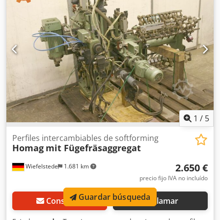
fresado para máquina de procesamiento de cantos Codpfx
Aeb Uht Nom Tsha -Los módulos de fresado de formas
HOMAG con dos motores garantizan el redondeo de las
esquinas, incluso en el procesamiento de chapas. -Para
redondear los cantos en el borde delantero y trasero de la
pieza de trabajo, así como en la parte inferior. -2 unidades
de módulos de copia de esquinas. -2 motores Perske. -
Potencia: 0,3 kW. -Tensión: 165 V. -Frecuencia: 300 Hz. -
Velocidad: 18 000 rpm. -Dimensiones: 780/470/A340 mm. -
Peso: 52 kg.
1
/
5
Perfiles intercambiables de softforming
Homag
mit Fügefräsaggregat
2.650 €
Wiefelstede
1.681 km
precio fijo IVA no incluído
Guardar búsqueda
Consultar
Llamar