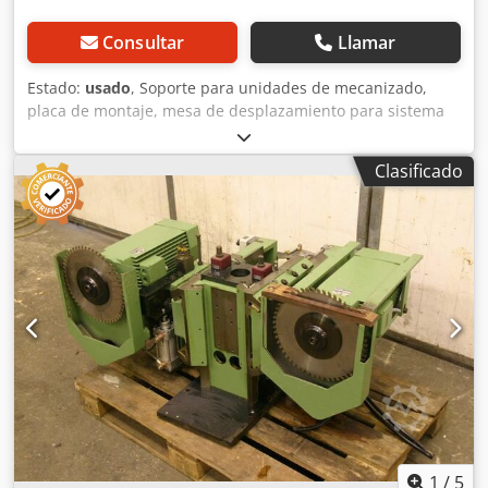
Consultar
Llamar
Estado:
usado
, Soporte para unidades de mecanizado,
placa de montaje, mesa de desplazamiento para sistema
modular de unidades de mecanizado, unidad de
mecanizado para el procesamiento de formatos, unidad de
Clasificado
mecanizado para el desbaste, unidad de fresado, unidad
de fresado de formas, unidad de fresado para juntas,
unidad de corte, perfiladora de doble extremo, máquina
para el procesamiento de cantos, motor de ranurado,
motor de desbaste, motor de fresado para máquina de
procesamiento de cantos. -Soporte para unidades de
mecanizado HOMAG para unidades de fresado. -Con guía
resistente. -Desplazamiento lateral. -Con contador. -Altura
de la mesa: 276 mm. -Superficie de la mesa: 1958 x 295
mm. -Grosor de la mesa: 18 mm. -Precio: por unidad. -
Cantidad: 2 unidades disponibles. -Dimensiones:
1958/295/A276 mm. -Peso: 208 kg. Cjdpsb Uhpajfx Am Toha
1
/
5