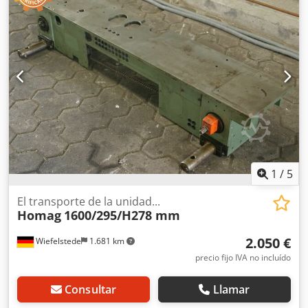
fresado para máquina de procesamiento de cantos -
Fabricante: Homag, módulo de corte de máquina de
encolado de cantos BRANDT KM 35 -Motor: Homag, tipo LF-
40-L -Potencia: 0,27 kW / 12 000 RPM -Voltaje: 220 V /
200 Hz Cedpfx Aegy T I Tom Toha -Disco de sierra: Ø
90 mm -Componentes neumáticos: Bosch -Componentes
individuales: ver fotos -Dimensiones totales: 500/370/A
680 mm -Peso: 26 kg
1
/
5
El transporte de la unidad...
Homag
1600/295/H278 mm
2.050 €
Wiefelstede
1.681 km
precio fijo IVA no incluído
Consultar
Llamar