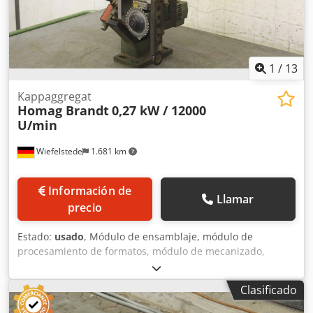
1
/
13
Kappaggregat
Homag Brandt
0,27 kW / 12000
U/min
Wiefelstede
1.681 km
Información de
Llamar
precio
Estado:
usado
, Módulo de ensamblaje, módulo de
procesamiento de formatos, módulo de mecanizado,
módulo de fresado, módulo de fresado de perfiles, módulo
de fresado para ensamblaje, módulo de corte, perfilador
Clasificado
de doble extremo, máquina de procesamiento de cantos,
motor de ranurado, motor de mecanizado, motor de