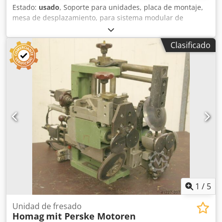
Estado:
usado
, Soporte para unidades, placa de montaje,
mesa de desplazamiento, para sistema modular de
unidades, unidad de procesamiento de formatos, unidad
de mecanizado, unidad de fresado, unidad de fresado de
Clasificado
formas, unidad de fresado de ensamblaje, unidad de
corte, perfiladora de doble extremo, máquina para el
procesamiento de cantos, motor de ranurado, motor de
mecanizado, motor de fresado para máquina de
procesamiento de cantos -Soporte para unidades HOMAG
para unidades de fresado -Con guía robusta -Desplazable
lateralmente -Con contador -Altura de la mesa: 278 mm -
Superficie de la mesa: 1600 x 295 mm -Grosor de la mesa:
18 mm -Precio: por unidad Codpfsb Uhn Ujx Am Toha -
Cantidad: 2 unidades disponibles -Dimensiones:
1600/295/A278 mm -Peso: 170 kg
1
/
5
Unidad de fresado
Homag
mit Perske Motoren