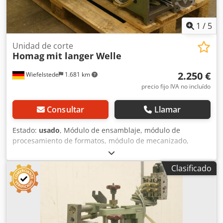
1
/
5
Unidad de corte
Homag
mit langer Welle
2.250 €
Wiefelstede
1.681 km
precio fijo IVA no incluído
Consultar
Llamar
Estado:
usado
, Módulo de ensamblaje, módulo de
procesamiento de formatos, módulo de mecanizado,
módulo de fresado, módulo de fresado de formas, módulo
de fresado de ensamblaje, módulo de corte, perfilador de
Clasificado
doble extremo, máquina de procesamiento de cantos,
motor de ranurado, motor de mecanizado, motor de
fresado para máquina de procesamiento de cantos -
Módulo de fresado HOMAG: para el procesamiento de
formatos -con guía de cola de milano reforzada -1 motor