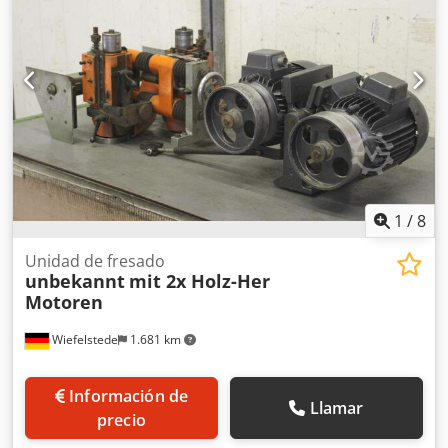
para eliminar los residuos de adhesivo en los bordes de
PVC. -Motor: 1,1 kW -Velocidad: 2840 rpm -Ajuste lateral:
ajustable -Ajuste de altura: ajustable -Cantidad: 1 conjunto
disponible -Precio: por unidad Csdpfx Aecn Ibqjm Tjha -
Dimensiones: 350/350/A500 mm -Peso: 32 kg
1
/
8
Unidad de fresado
unbekannt
mit 2x Holz-Her
Motoren
Wiefelstede
1.681 km
Información de
Llamar
precio