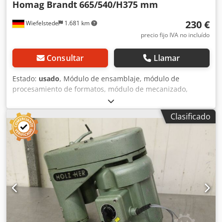
Homag Brandt
665/540/H375 mm
230 €
Wiefelstede
1.681 km
precio fijo IVA no incluído
Consultar
Llamar
Estado:
usado
, Módulo de ensamblaje, módulo de
procesamiento de formatos, módulo de mecanizado,
módulo de fresado, módulo de fresado de perfiles, módulo
de fresado de ranuras, módulo de corte, perfilador de
Clasificado
doble extremo, máquina para el procesamiento de cantos,
motor de ranurado, motor de mecanizado, motor de
fresado para máquina de procesamiento de cantos,
soporte de perfiles para máquina de encolado de cantos
Csdpfx Aogy T Nbom Toha -Fabricante: Homag, soporte de
perfiles de la máquina de encolado de cantos BRANDT KM
35 -Componentes individuales: véase las fotos -
Dimensiones totales: 665/540/A375 mm -Peso: 30 kg