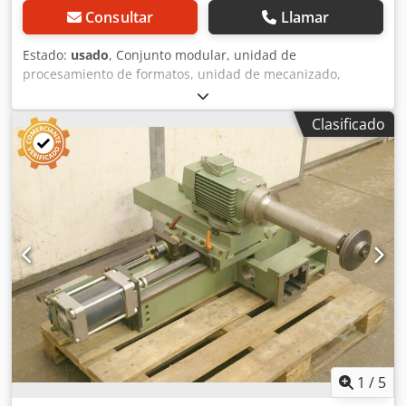
Consultar
Llamar
Estado:
usado
, Conjunto modular, unidad de
procesamiento de formatos, unidad de mecanizado,
unidad de fresado, unidad de fresado de formas, unidad
de fresado para ensamblaje, unidad de corte, perfiladora
Clasificado
de doble extremo, máquina para el procesamiento de
cantos, motor de ranurado, motor de mecanizado, motor
de fresado para máquina de procesamiento de cantos -
Unidad de fresado HOMAG para fresado de ensamblaje -
Con guía de cola de milano reforzada -Unidad de fresado:
basculante -1 motor Perske -Tipo de motor: KCS 70.12-2D -
Potencia: 3,0/4,4 kW -Tensión: 220/380/380 voltios -
Frecuencia: 50/100 Hz Chsdjb Uhp Hspfx Am Tea -
Velocidad: 2880/5880 rpm -Otros motores con diferentes
potencias disponibles bajo pedido y con un suplemento -
Dimensiones: 1150/600/H1330 mm -Peso: 346 kg
1
/
5