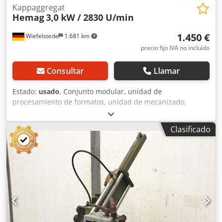
Kappaggregat
Hemag
3,0 kW / 2830 U/min
1.450 €
Wiefelstede
1.681 km
precio fijo IVA no incluído
Consultar
Llamar
Estado:
usado
, Conjunto modular, unidad de
procesamiento de formatos, unidad de mecanizado,
unidad de fresado, unidad de fresado de formas, unidad
de fresado para ensamblaje, unidad de corte transversal,
Clasificado
perfiladora de doble extremo, máquina para el
procesamiento de bordes, motor de ranurado, motor de
mecanizado, motor de fresado para máquina de
procesamiento de bordes. -Fabricante: Hemag, unidad de
sierra con ángulo de inclinación de 30° -Disco de sierra:
máx. Ø 350 x 30 mm -Motor: Perske, modelo DKNS 120/2,
3,0 kW / 2830 rpm -Clase de protección: IP 54 -
Dimensiones: 950/780/A 630 mm -Peso: 115 kg Cjdpfx
Amogy Dbwo Tsha