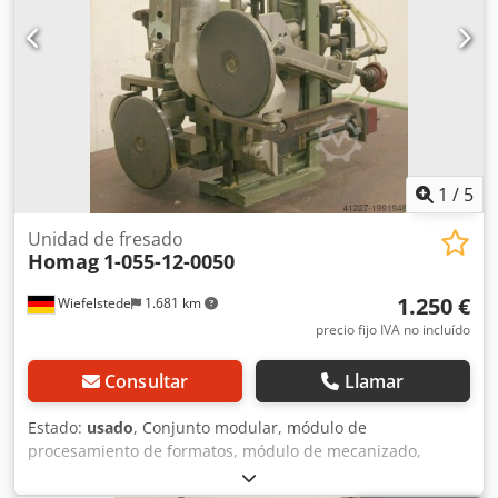
Perske -con eje largo -Tipo de motor: KNS 70.12-2DF -
Potencia: 5,5/8,0 kW Chedpfjb Uhvtjx Am Tja -Voltaje:
220/380 V -Frecuencia: 50/100 Hz -Velocidad: 2870/5880
rpm -Otros motores con diferentes potencias disponibles
con un recargo -Dimensiones: 1250/1350/A600 mm -Peso:
400 kg
1
/
5
Unidad de fresado
Homag
1-055-12-0050
1.250 €
Wiefelstede
1.681 km
precio fijo IVA no incluído
Consultar
Llamar
Estado:
usado
, Conjunto modular, módulo de
procesamiento de formatos, módulo de mecanizado,
módulo de fresado, módulo de fresado de perfiles, módulo
de fresado para juntas, módulo de corte, perfilador de