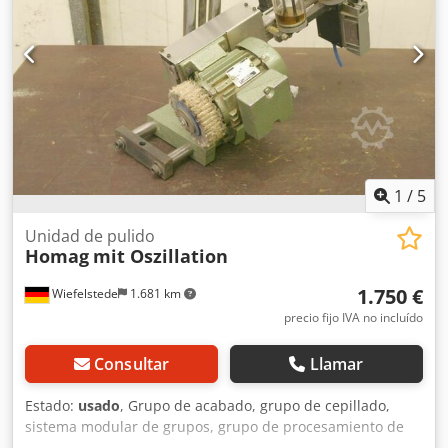
380 V -Portaherramientas: SK40 -Velocidad del husillo:
9000 rpm -Dimensiones: 340/270/A400 mm -Peso: 35 kg
Cedpfec Iprfex Am Tsha
1
/
5
Unidad de pulido
Homag
mit Oszillation
1.750 €
Wiefelstede
1.681 km
precio fijo IVA no incluído
Consultar
Llamar
Estado:
usado
, Grupo de acabado, grupo de cepillado,
sistema modular de grupos, grupo de procesamiento de
bordes, perfiladora de doble extremo, máquina para el