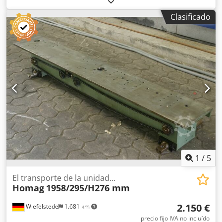
procesamiento de bordes, para colocar después de la
Clasificado
cuchilla de arrastre en una máquina para el
procesamiento de bordes -Grupo de acabado HOMAG para
la aplicación de productos de limpieza con cepillo para
eliminar los restos de adhesivo en los bordes de PVC
Cjdpfxeb Sc Sxo Am Toha -Con oscilación -Giratorio -
Ajustable lateralmente -Ajustable en altura -Cantidad: 4
grupos disponibles -Precio: por unidad -Dimensiones:
580/350/A460 mm -Peso: 28 kg
1
/
5
El transporte de la unidad...
Homag
1958/295/H276 mm
2.150 €
Wiefelstede
1.681 km
precio fijo IVA no incluído