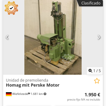
Clasificado
doble extremo, máquina de procesamiento de cantos,
motor de ranurado, motor de mecanizado, motor de
fresado para máquina de procesamiento de cantos -
Módulo de fresado HOMAG: permite realizar rebajes,
ranuras y perfiles -con sensor: en ambos lados -Módulo de
fresado: orientable -1 motor Perske -Potencia: kW -Voltaje:
voltios -Frecuencia: Hz -Velocidad: RPM -Otros motores con
diferentes potencias disponibles con un coste adicional
Cjdpfob R Hkpex Am Tjha -Dimensiones: 650/520/A600 mm
-Peso: 80 kg
1
/
5
Unidad de premolienda
Homag
mit Perske Motor
1.950 €
Wiefelstede
1.681 km
precio fijo IVA no incluído