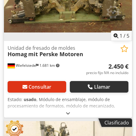
1
/
5
Unidad de fresado de moldes
Homag
mit Perske Motoren
2.450 €
Wiefelstede
1.681 km
precio fijo IVA no incluído
Consultar
Llamar
Estado:
usado
, Módulo de ensamblaje, módulo de
procesamiento de formatos, módulo de mecanizado,
módulo de fresado, módulo de fresado de formas, módulo
de fresado de ensamblaje, módulo de corte, perfilador de
Clasificado
doble extremo, máquina de procesamiento de cantos,
motor de ranurado, motor de mecanizado, motor de