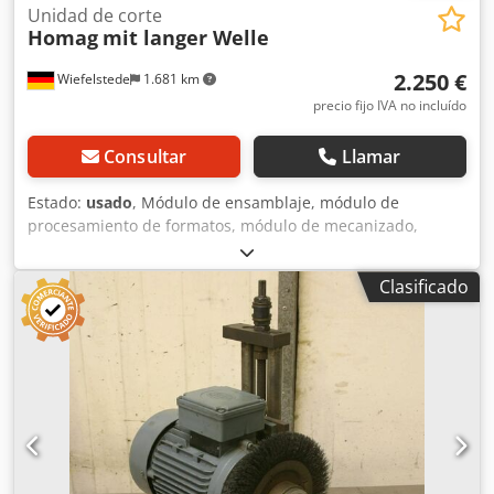
Unidad de corte
Homag
mit langer Welle
2.250 €
Wiefelstede
1.681 km
precio fijo IVA no incluído
Consultar
Llamar
Estado:
usado
, Módulo de ensamblaje, módulo de
procesamiento de formatos, módulo de mecanizado,
módulo de fresado, módulo de fresado de contornos,
módulo de fresado de ensamblaje, módulo de corte,
Clasificado
perfiladora de doble extremo, máquina de procesamiento
de cantos, motor de ranurado, motor de mecanizado,
motor de fresado para máquina de procesamiento de
cantos -Módulo de fresado HOMAG para procesamiento de
formatos -con guía de cola de milano pesada -1 motor
Perske -con eje largo -Tipo de motor: KNS 70/12 -Potencia:
3/4,4 kW -Tensión: 220/380 V -Frecuencia: 50/100 Hz -
Velocidad: 2880/5880 rpm -otros motores con diferentes
potencias disponibles con un recargo Cedpsb Uhvbjfx Am