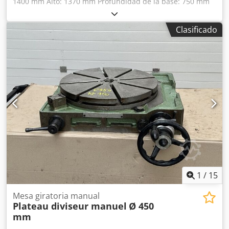
1400 mm Alto: 1370 mm Profundidad de la base: 750 mm
Ancho de la ranura: 200 mm Ancho de la V: 940 mm
Profundidad de la V: 430 mm Dwodpfx Ajzmw Ucjh Dea
Clasificado
Altura total bajo la base: 1470 mm Peso: 2,3 t/unidad Ideal
para posicionar rotores grandes
1
/
15
Mesa giratoria manual
Plateau diviseur manuel
Ø 450
mm