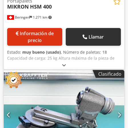
Portapalets
MIKRON
HSM 400
Beringen
1.271 km
Información de
Llamar
precio
Estado:
muy bueno (usado)
, Número de paletas: 18
Capacidad de carga: 25 kg Altura máxima de la pieza de
trabajo: 350 mm Diámetro máximo de la pieza de trabajo:
230 mm Varios accesorios Dodpfx Aheilp Euj Dowa
Clasificado
MARCELS MASCHINEN AG