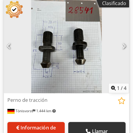
Clasificado
1
/
4
Perno de tracción
Tönisvorst
1.444 km
Información de
Llamar