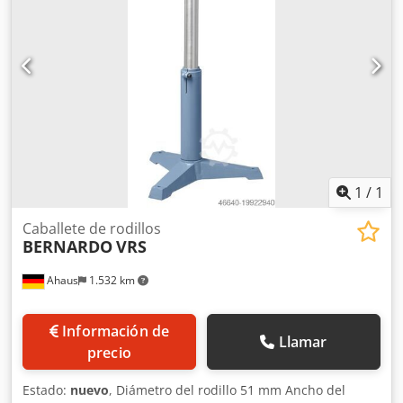
de piezas Datos técnicos: - Capacidad de carga máxima
700 kg - Diámetro del tubo soporte 74 / 52 mm
1
/
1
Caballete de rodillos
BERNARDO
VRS
Ahaus
1.532 km
Información de
Llamar
precio
Estado:
nuevo
, Diámetro del rodillo 51 mm Ancho del