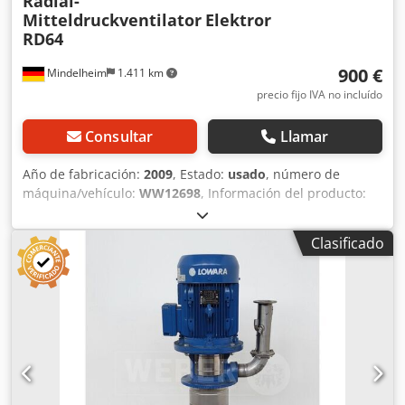
Radial-
Mitteldruckventilator
Elektror
RD64
900 €
Mindelheim
1.411 km
precio fijo IVA no incluído
Consultar
Llamar
Año de fabricación:
2009
, Estado:
usado
, número de
máquina/vehículo:
WW12698
, Información del producto:
"Ventilador radial de media presión" Ventilador radial de
media presión Tipo/Modelo: Elektror RD 64 Estado: Usado,
Clasificado
en muy buen estado Datos técnicos: Caudal máximo: hasta
142 m³/min. Dwsdszm N Nxjpfx Ah Dsa Presión máxima:
hasta 10.600 Pa (aumento de presión total) Potencia del
motor: 1,5 kW Dimensiones: aproximadamente 600 x 440 x
720 Peso: aproximadamente 42 kg Artículo sujeto a
consulta: los gastos de transporte se indicarán en una
oferta personalizada.