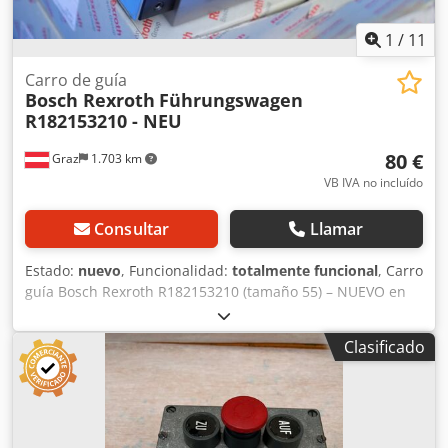
1
/
11
Carro de guía
Bosch Rexroth
Führungswagen
R182153210 - NEU
80 €
Graz
1.703 km
VB IVA no incluído
Consultar
Llamar
Estado:
nuevo
, Funcionalidad:
totalmente funcional
, Carro
guía Bosch Rexroth R182153210 (tamaño 55) – NUEVO en
embalaje original Descripción: Se venden carros guía
nuevos Bosch Rexroth R Runner Block CS (carros guía con
Clasificado
rodillos de acero al carbono). Los componentes de alta
calidad proceden de una liquidación de existencias y se
encuentran en perfectas condiciones. Dsdpfx Ahezkhvro
Dswa Datos técnicos: • Fabricante: Bosch Rexroth AG •
Número de modelo/tipo: R182153210 (R Runner Block CS) •