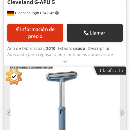
Cleveland
G-APU 5
Cloppenburg
1.642 km
Información de
Llamar
precio
Año de fabricación:
2010
, Estado:
usado
, Descripción:
Adecuado para repasar y perfilar muelas abrasivas de
diamante y CBN utilizando muelas de carburo de silicio.
Accesorios: Cubierta parcial Proyector de perfiles Ø 300
Clasificado
mm Dwedpfx Ahey Tl Iae Doa lubricación central
automática Pantalla digital de 3 ejes Velocidad sin
escalonamiento Sujeción hidráulica de la pieza Dispositivo
pivotante para el afilado de paquetes de muelas Diámetro
de muela: 500 mm Ancho de muela: 30 mm Peso: 850 KG
Dimensiones An x Pr x Al: 2200 x 2000 x 2100 mm color:
rojo / gris Diámetro de disco de paquete: 200 mm Ancho
del segmento del paquete: 150 mm Diámetro del proyector
de perfiles: 300 mm Carga conectada: aprox. 4 kW (400
voltios / 50 Hz)