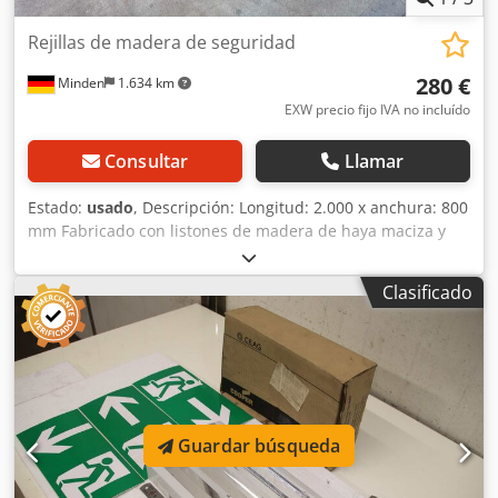
Rejillas de madera de seguridad
280 €
Minden
1.634 km
EXW precio fijo IVA no incluído
Consultar
Llamar
Estado:
usado
, Descripción: Longitud: 2.000 x anchura: 800
mm Fabricado con listones de madera de haya maciza y
con estrías Con perfil de arranque triple Dwjdpfx Ajzrfn
Ush Doa Altura: 50 mm Peso: aproximadamente 32 kg
Clasificado
Guardar búsqueda