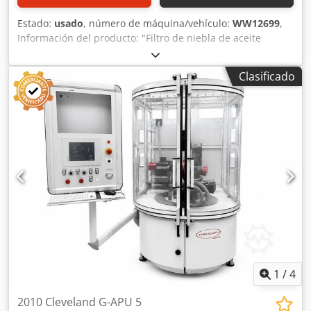
Estado:
usado
, número de máquina/vehículo:
WW12699
,
Información del producto: "Filtro de niebla de aceite
Filtermist FX5002" Filtro de niebla de aceite Filtermist
Tipo/Modelo: FX5002 Estado: Usado Datos técnicos Caudal
Clasificado
de aire: 1675 m³/h (a 50 Hz) Motor: 1,5 kW / 400 V
Dimensiones (largo x ancho x alto): aproximadamente 600
mm x 420 mm x 780 mm Peso: aproximadamente 39 kg
Dwjdpszm Itvjfx Ah Dsa ¡Artículo disponible bajo consulta!
Los gastos de transporte se indicarán en una oferta
personalizada.
1
/
4
2010 Cleveland G-APU 5