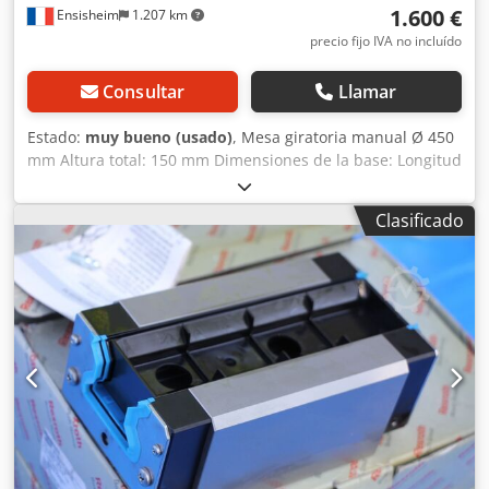
1.600 €
Ensisheim
1.207 km
precio fijo IVA no incluído
Consultar
Llamar
Estado:
muy bueno (usado)
, Mesa giratoria manual Ø 450
mm Altura total: 150 mm Dimensiones de la base: Longitud
580 mm x Profundidad 500 mm Peso: aprox. 150 kg
Dwedpfszmw T Ejx Ah Doa En muy buen estado
Clasificado