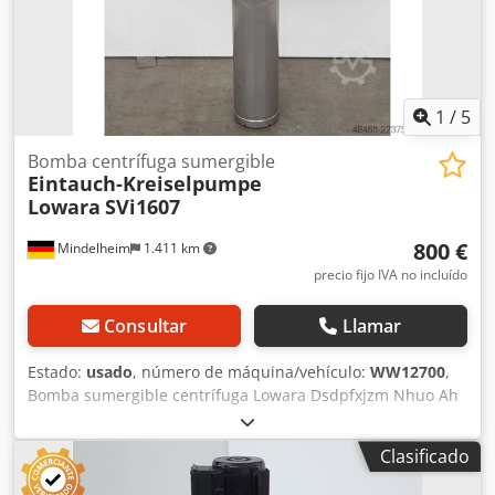
1
/
5
Bomba centrífuga sumergible
Eintauch-Kreiselpumpe
Lowara
SVi1607
800 €
Mindelheim
1.411 km
precio fijo IVA no incluído
Consultar
Llamar
Estado:
usado
, número de máquina/vehículo:
WW12700
,
Bomba sumergible centrífuga Lowara Dsdpfxjzm Nhuo Ah
Dewa Tipo/Modelo SVI1607 Estado: Usada Datos técnicos:
Caudal Q: de 8,8 a 24 m³/h (según el punto de
Clasificado
funcionamiento) Altura de bombeo H: de 119 a 49 m
Potencia del motor: 7,5 kW Velocidad de rotación: 2900