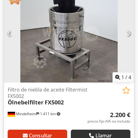
1/min Temperatura del fluido: de -10 °C a +90 °C Longitud
de inmersión: aproximadamente 488 mm Dimensiones
(largo x ancho x alto): aproximadamente 1130 mm x 500
mm x 300 mm Peso: aproximadamente 90 kg Artículo
solicitado: Costos de transporte en una oferta individual.
1
/
4
Filtro de niebla de aceite Filtermist
FX5002
Ölnebelfilter
FX5002
2.200 €
Mindelheim
1.411 km
precio fijo IVA no incluído
Consultar
Llamar