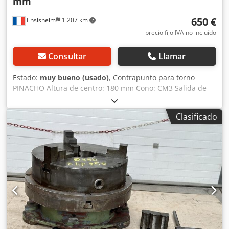
mm
650 €
Ensisheim
1.207 km
precio fijo IVA no incluído
Consultar
Llamar
Estado:
muy bueno (usado)
, Contrapunto para torno
PINACHO Altura de centro: 180 mm Cono: CM3 Salida de
husillo: 160 mm Dimensiones de la base: Largo 210 mm x
Ancho 160 mm Distancia entre guías tipo V: 135 mm En
Clasificado
muy buen estado Djdpfx Ajzmxl Njh Dewa