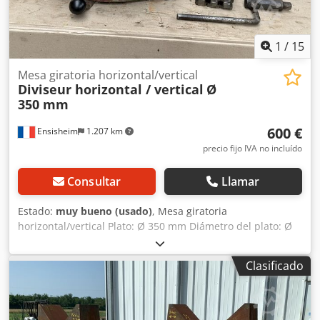
1
/
15
Mesa giratoria horizontal/vertical
Diviseur horizontal / vertical
Ø
350 mm
600 €
Ensisheim
1.207 km
precio fijo IVA no incluído
Consultar
Llamar
Estado:
muy bueno (usado)
, Mesa giratoria
horizontal/vertical Plato: Ø 350 mm Diámetro del plato: Ø
400 mm Altura sin husillo: 140 mm Altura total: 250 mm
Dimensiones de la base: Longitud 430 mm x profundidad
Clasificado
370 mm Peso: aprox. 150 kg Dwedpszmw Upsfx Ah Dea
Posibilidad de trabajar en posición horizontal o vertical El
avance se realiza mediante la manivela frontal