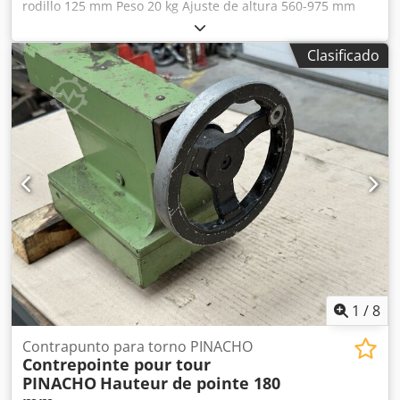
rodillo 125 mm Peso 20 kg Ajuste de altura 560-975 mm
Equipamiento: - Ejecución pesada de trípode de fundición
para máxima capacidad de carga - Soporte de rodillo
Clasificado
ajustable en altura sin escalonamientos y blocable -
Soporte seguro para la pieza de trabajo - Rodillos de acero
galvanizado macizos y de alta resistencia - Con dos rodillos
de 125 mm de longitud cada uno, óptimo para tubos, ...
Dedpfow U U U Rsx Ah Djwa Datos técnicos: Ancho del
rodillo 2 x 125 mm Diámetro del rodillo 51 mm Ajuste de
altura 560 - 975 mm Capacidad de carga, máx. 700 kg
Diámetro del tubo soporte 74 / 52 mm Peso aprox. 20 kg
1
/
8
Contrapunto para torno PINACHO
Contrepointe pour tour
PINACHO
Hauteur de pointe 180