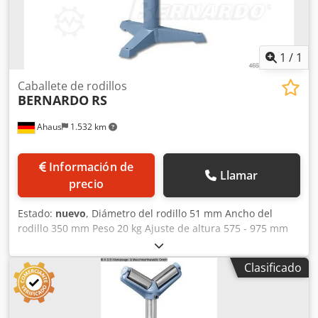
1
/
1
Caballete de rodillos
BERNARDO
RS
Ahaus
1.532 km
Información de
Llamar
precio
Estado:
nuevo
, Diámetro del rodillo 51 mm Ancho del
rodillo 350 mm Peso 20 kg Ajuste de altura 575 - 975 mm
Carga por brazo máx. 700 kg Equipamiento: - Superficie de
apoyo segura para la pieza de trabajo - gracias a los
Clasificado
rodillos de acero galvanizado macizos y de alta resistencia
- Soporte de rodillos ajustable en altura de forma continua
y bloqueable Dodpfx Ajxaaivoh Dewa - Transporte de
material sencillo y eficiente para la alimentación y retirada