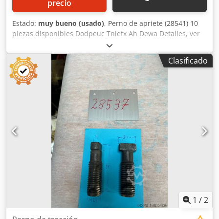
precio
Estado:
muy bueno (usado)
, Perno de apriete (28541) 10
piezas disponibles Dodpeuc Tniefx Ah Dewa Detalles, ver
fotos precio unitario 18 Euro
Clasificado
1
/
2