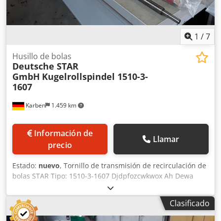
1
/
7
Husillo de bolas
Deutsche STAR
GmbH
Kugelrollspindel 1510-3-
1607
Karben
1.459 km
Información de
Llamar
precio
Estado:
nuevo
, Tornillo de transmisión de recirculación de
bolas STAR Tipo: 1510-3-1607 Djdpfozcwkwox Ah Dewa
Paso: 5 mm Longitud de la rosca: 2008 mm Longitud total
del husillo: 2100 mm Diámetro de la rosca: 31 mm 4
Clasificado
unidades en stock