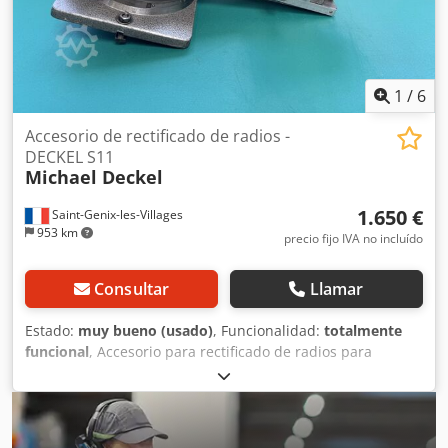
1
/
6
Accesorio de rectificado de radios -
DECKEL S11
Michael Deckel
1.650 €
Saint-Genix-les-Villages
953 km
precio fijo IVA no incluído
Consultar
Llamar
Estado:
muy bueno (usado)
, Funcionalidad:
totalmente
funcional
, Accesorio para rectificado de radios para
DECKEL S11 – Ref. ISOG: 2601X00. Djdpfx Aozkur Heh Dowa