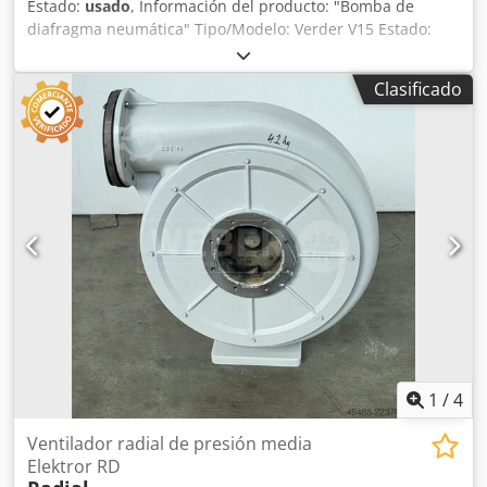
Estado:
usado
, Información del producto: "Bomba de
diafragma neumática" Tipo/Modelo: Verder V15 Estado:
Usado Datos técnicos Caudal máximo: 57 l/min Presión
máxima de descarga: 7 bares Conexiones Lado de succión
Clasificado
y de descarga: 1/2" BSP/NPT Conexión de aire: 1/4" NPT
Altura de succión en seco: hasta 4,5 m Dodpfjzn Ndrjx Ah
Dowa en contacto con el producto: 7,6 m Tamaño máximo
de partículas sólidas: hasta 2,5 mm Viscosidad máxima:
hasta 5.000 mPA·s Dimensiones: 250 mm x 200 mm x 270
mm Peso: 4,5 kg
1
/
4
Ventilador radial de presión media
Elektror RD