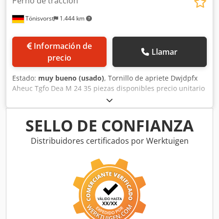
Perno de tracción
Tönisvorst
1.444 km
Información de
Llamar
precio
Estado:
muy bueno (usado)
, Tornillo de apriete Dwjdpfx
Aheuc Tgfo Dea M 24 35 piezas disponibles precio unitario
18 Euro
SELLO DE CONFIANZA
Distribuidores certificados por Werktuigen