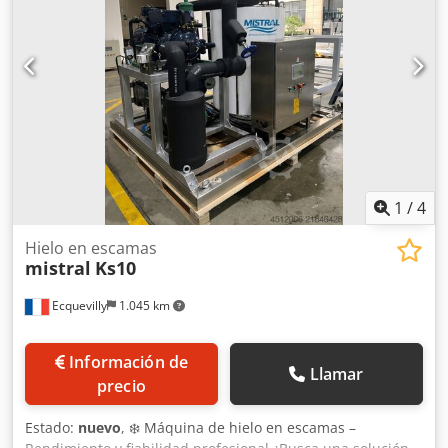
1
/
4
Hielo en escamas
mistral
Ks10
Ecquevilly
1.045 km
Información de
Llamar
precio
Estado:
nuevo
, ❄️ Máquina de hielo en escamas –