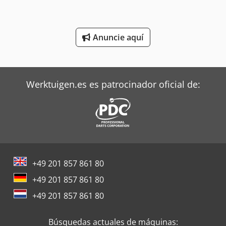
Linde Tractor
Mafi Tractor
Anuncie aquí
Mitsubishi Aires Acondicionados
Oms Flejadoras
Werktuigen.es es patrocinador oficial de:
Rational Equipos De Cocina
Siemens Motores Eléctricos
Still Tractor
Terberg Tractor
+49 201 857 861 80
Toshiba Aires Acondicionados
+49 201 857 861 80
Trane Aires Acondicionados
+49 201 857 861 80
Zeppelin Silos
Búsquedas actuales de máquinas: