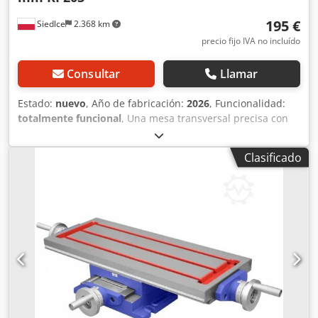
195 €
Siedlce
2.368 km
precio fijo IVA no incluído
Consultar
Llamar
Estado:
nuevo
, Año de fabricación:
2026
, Funcionalidad:
totalmente funcional
, Una mesa transversal precisa con
tapa de tornillos y guías deslizantes realizadas con el
método de "cola de milano" mejora significativamente la
Clasificado
rigidez de la mesa y permite eliminar el juego en los
avances. Descripción de la mesa cruzada. La mesa en cruz
está fabricada de forma sólida con materiales de alta
calidad. Soporta perfectamente los trabajos en
taladradoras, fresadoras, etc., gracias a lo cual obtenemos
un posicionamiento preciso al taladrar o taladrar. La
cubierta del tornillo evita que entren virutas en el
mecanismo de trabajo de alimentación. Una ventaja
adicional de la mesa es la escala de tira que facilita la
visualización constante de la posición de la mesa en los
ejes X e Y. Nonio 4 mm/0,02 mm Dsdpfsvu Uwuox Aklock