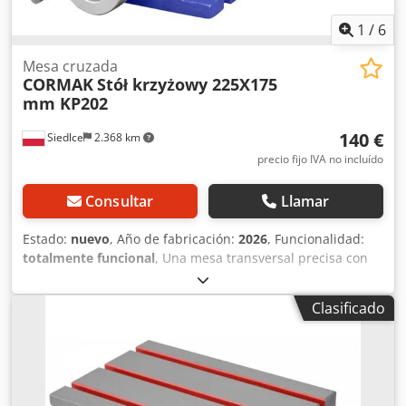
1
/
6
Mesa cruzada
CORMAK
Stół krzyżowy 225X175
mm KP202
140 €
Siedlce
2.368 km
precio fijo IVA no incluído
Consultar
Llamar
Estado:
nuevo
, Año de fabricación:
2026
, Funcionalidad:
totalmente funcional
, Una mesa transversal precisa con
tapa de tornillo y guías deslizantes fabricadas con el
método de "cola de milano" mejoran significativamente la
Clasificado
rigidez de la mesa y permiten eliminar el juego en los
avances. Descripción de la mesa cruzada. La mesa en cruz
está fabricada de forma sólida con materiales de alta
calidad. Soporta perfectamente los trabajos en
taladradoras, fresadoras, etc., gracias a lo cual obtenemos