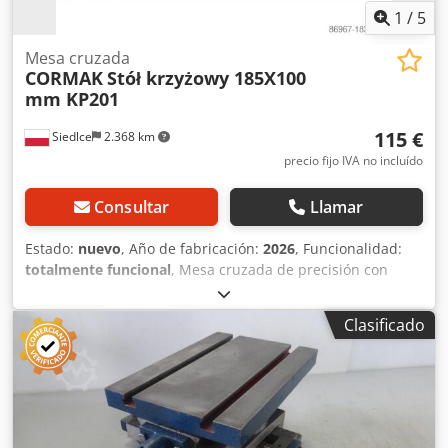
1
/
5
Mesa cruzada
CORMAK
Stół krzyżowy 185X100
mm KP201
115 €
Siedlce
2.368 km
precio fijo IVA no incluído
Consultar
Llamar
Estado:
nuevo
, Año de fabricación:
2026
, Funcionalidad:
totalmente funcional
, Mesa cruzada de precisión con
protección para el husillo, guías deslizantes fabricadas con
el sistema de «cola de milano», que mejoran
Clasificado
significativamente la rigidez de la mesa y permiten
eliminar las holguras en los movimientos. Descripción de
la mesa cruzada: * La mesa cruzada está fabricada de
forma robusta con materiales de alta calidad. * Ofrece un
soporte ideal para trabajos en taladradoras, fresadoras,
etc., lo que permite obtener un posicionamiento preciso