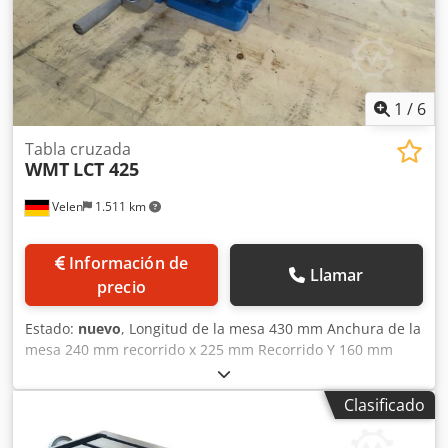
1
/
6
Tabla cruzada
WMT
LCT 425
Velen
1.511 km
Información de
Llamar
precio
Estado:
nuevo
, Longitud de la mesa 430 mm Anchura de la
mesa 240 mm recorrido x 225 mm Recorrido Y 160 mm
Altura de la mesa 160 mm Ranuras en T 12 mm Dodpfx
Akjupw T Rjleck Peso 45 kg Dimensiones L x A x A 0,6 x 0,45
Clasificado
x 0,2 mm Mesa en cruz con plato giratorio