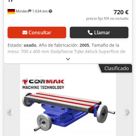
720 €
Minden
1.634 km
precio fijo IVA no incluído
Consultar
Llamar
Estado:
usado
, Año de fabricación:
2005
, Tamaño de la
mesa: 700 x 400 mm Dodpfxecw Tqke Aklsck Superficie de
sujeción: 330 x 580 mm 3 ranuras en T de 12 mm
Recorrido: aproximadamente 400 mm Escala: 0,05 mm 1
Clasificado
vuelta del husillo = 4 mm Girable 360° con bloqueo Altura
total: 195 mm Carga máxima de la mesa:
aproximadamente 100 kg Presión de trabajo máxima:
aproximadamente 500 kg Espacio requerido: L - 850 x A -
400 x H - 195 mm Peso: aproximadamente 172 kg
Embalado en su embalaje original - año de fabricación
estimado *- Nuevo - sin usar -* *- 1 unidad en stock -*