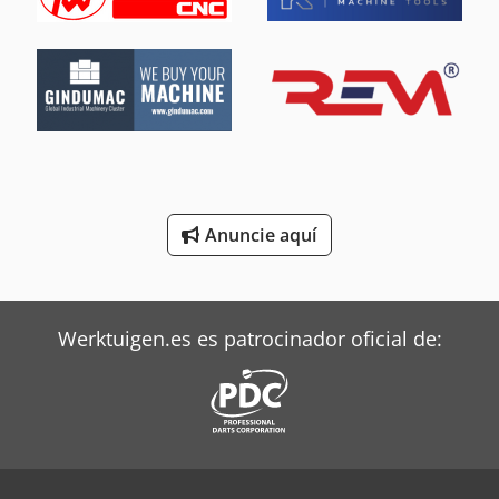
Oms Flejadoras
Rational Equipos De Cocina
Siemens Motores Eléctricos
Still Tractor
Terberg Tractor
Anuncie aquí
Trane Aires Acondicionados
Valtra Tractores
Werktuigen.es es patrocinador oficial de: