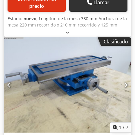
Llamar
precio
Estado:
nuevo
, Longitud de la mesa 330 mm Anchura de la
mesa 220 mm recorrido x 210 mm recorrido y 125 mm
Altura de la mesa 150 mm Ranuras en T 12 mm Peso 33 kg
Dimensiones L x A x A 0,41 x 0,35 x 0,22 mm Djdpsupw
Clasificado
Twjfx Aklock Mesa en cruz con plato giratorio
1
/
7