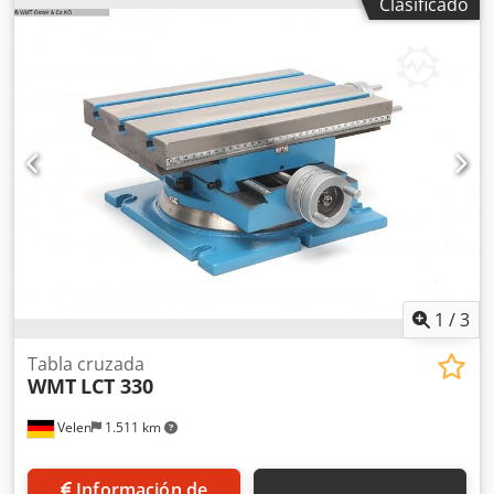
Clasificado
vuelta de volante) - Giratoria 340° - Guía de cola de milano
- 2 ranuras en T en la superficie de sujeción de 14 mm
Peso: 38 kg Buen estado Dcsdoxf Uxijpfx Aklsk
1
/
3
Tabla cruzada
WMT
LCT 330
Velen
1.511 km
Información de