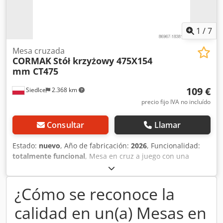
1
/
7
Mesa cruzada
CORMAK
Stół krzyżowy 475X154
mm CT475
109 €
Siedlce
2.368 km
precio fijo IVA no incluído
Consultar
Llamar
Estado:
nuevo
, Año de fabricación:
2026
, Funcionalidad:
totalmente funcional
, Mesa en cruz a juego con una
superficie de trabajo de hierro fundido rectificado con
precisión. Equipado con ranuras en T para montar la pieza
de trabajo. Diseñado para mecanizado, fresado y
¿Cómo se reconoce la
taladrado precisos con alta precisión gracias al preciso
calidad en un(a) Mesas en
vernier de 0,02 mm. Datos técnicos Tamaño de tornillo de
banco [mm] 125 Tamaño base [mm] 200x270 Tamaño de la