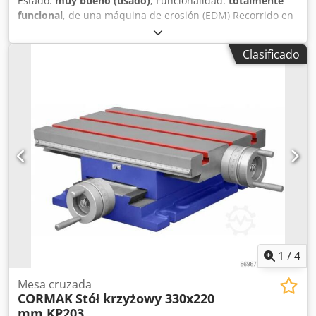
Estado:
muy bueno (usado)
, Funcionalidad:
totalmente
funcional
, de una máquina de erosión (EDM) Recorrido en
X: 220 mm Recorrido en Y: 160 mm Indicador digital
Mitutoyo de 2 ejes con precisión de visualización de 1/1000
Clasificado
mm . Base sin valoración . Djdpfsznh E Isx Aklsck
1
/
4
Mesa cruzada
CORMAK
Stół krzyżowy 330x220
mm KP203