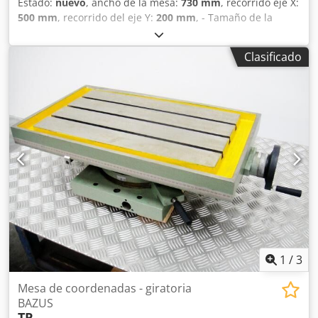
Estado:
nuevo
, ancho de la mesa:
730 mm
, recorrido eje X:
500 mm
, recorrido del eje Y:
200 mm
, - Tamaño de la
mesa: 730 × 210 mm Dcjdpfx Akeyqwnrolsk - Recorrido
(X/Y): 500 × 200 mm
Clasificado
1
/
3
Mesa de coordenadas - giratoria
BAZUS
TP