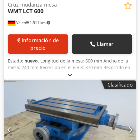
Cruz-mudanza-mesa
WMT
LCT 600
Velen
1.511 km
Información de
Llamar
precio
Estado:
nuevo
, Longitud de la mesa: 600 mm Ancho de la
mesa: 240 mm Recorrido en el eje X: 370 mm Recorrido en
el eje Y: 130 mm Altura de la mesa: 165 mm Peso: 60 kg
Dimensiones (largo x ancho x alto): 0,8 x 0,45 x 0,2 mm
Clasificado
Mesa transversal con plato giratorio. Dodpfsfgvzusx Akleck