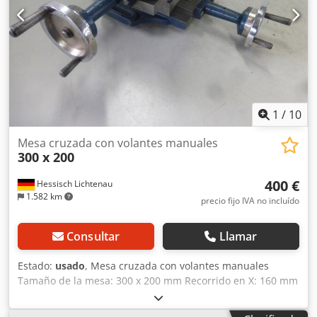
durante el torneado o el taladrado. Dcsdpfsvu Tqyjx Aklek
* La protección del husillo impide que las virutas entren
en el mecanismo de movimiento. * Una ventaja adicional
de la mesa es la escala graduada que facilita la
visualización constante de la posición de la mesa en los
ejes X e Y. * Nonio de 2,0 mm/0,01 mm.
1
/
10
Mesa cruzada con volantes manuales
300 x 200
400 €
Hessisch Lichtenau
1.582 km
precio fijo IVA no incluído
Consultar
Llamar
Estado:
usado
, Mesa cruzada con volantes manuales
Tamaño de la mesa: 300 x 200 mm Recorrido en X: 160 mm
Recorrido en Y: 240 mm Altura de construcción: 141 mm -
Paso del husillo: 4 mm (4 mm de desplazamiento por