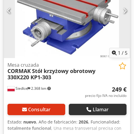
un posicionamiento preciso al taladrar o taladrar. La
cubierta del tornillo evita que entren virutas en el
mecanismo de trabajo de alimentación. Dcedjvu Tp Aspfx
Akljk Una ventaja adicional de la mesa es la escala de tira
que facilita la visualización constante de la posición de la
mesa en los ejes X e Y. Nonio 2,5 mm/0,02 mm
1
/
5
Mesa cruzada
CORMAK
Stół krzyżowy obrotowy
330X220 KP1-303
249 €
Siedlce
2.368 km
precio fijo IVA no incluído
Consultar
Llamar
Estado:
nuevo
, Año de fabricación:
2026
, Funcionalidad:
totalmente funcional
, Una mesa transversal precisa con