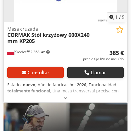
1
/
5
Mesa cruzada
CORMAK
Stół krzyżowy 600X240
mm KP205
385 €
Siedlce
2.368 km
precio fijo IVA no incluído
Consultar
Llamar
Estado:
nuevo
, Año de fabricación:
2026
, Funcionalidad:
totalmente funcional
, Una mesa transversal precisa con
tapa de tornillos y guías deslizantes realizadas con el
método de "cola de milano" mejora significativamente la
rigidez de la mesa y permite eliminar el juego en los
avances. Descripción de la mesa cruzada. La mesa en cruz
está fabricada de forma sólida con materiales de alta
calidad. Soporta perfectamente los trabajos en