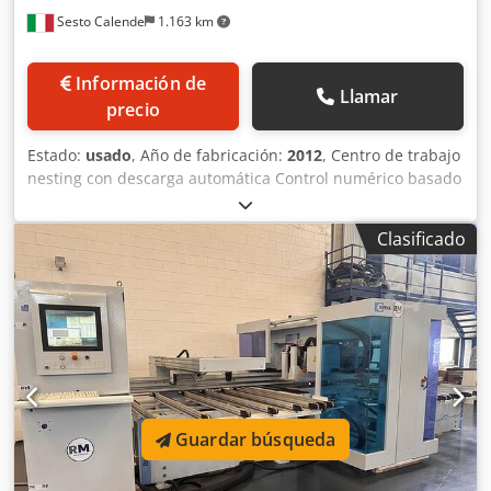
Sesto Calende
1.163 km
Información de
Llamar
precio
Estado:
usado
, Año de fabricación:
2012
, Centro de trabajo
nesting con descarga automática Control numérico basado
en PC - Software de interfaz de usuario ALPHCAM +
Software de nesting Alphacam Rango de trabajo en el eje
Clasificado
X: 4200 mm Rango de trabajo en el eje Y: 2100 mm Mesa
de trabajo de anidamiento Un electromandril vertical de 3
ejes, 9 kW, con cambiador automático de herramientas,
conos tipo HSK F63 Cambiador automático de
herramientas de 6 posiciones Cabezal de taladrado DH 17
con 17 mandriles verticales Sistema de descarga
automática con transportador motorizado Sistema de
impresión y aplicación de etiquetas adhesivas con
etiquetadora Sistema de protección y seguridad con
Guardar búsqueda
rejillas perimetrales Sistema de seguridad con alfombras
frontales Sistema de lubricación automática Sistema de