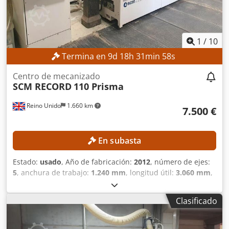
1
/
10
Termina en
9
d
18
h
31
min
56
s
Centro de mecanizado
SCM RECORD
110 Prisma
Reino Unido
1.660 km
7.500 €
En subasta
Estado:
usado
, Año de fabricación:
2012
, número de ejes:
5
, anchura de trabajo:
1.240 mm
, longitud útil:
3.060 mm
,
Equipamiento:
Marcado CE
, DETALLES TÉCNICOS Tipo de
mecanizado: Taladrado, fresado Área de trabajo, eje X:
Clasificado
3.060 mm Área de trabajo, eje Y: 1.240 mm Diámetro
máximo de los orificios: 200 mm Número de áreas de
trabajo: 2 Tipo de mesa: Mesa plana Diseño de la mesa: