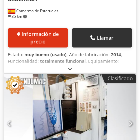
Camarma de Esteruelas
35 km
Información de
Llamar
precio
Estado:
muy bueno (usado)
, Año de fabricación:
2014
,
Funcionalidad:
totalmente funcional
, Equipamiento:
Marcado CE, documentación / manual
, CNC NESTING SCM
PRATIX S22-31B con DESCARGA AUTOMÁTICA
Clasificado
CARACTERÍSTICAS TÉCNICAS • Pórtico móvil, con sistema de
seguridad Bumper • 3 ejes controladas: X, Y y Z • Velocidad
de desplazamiento en los ejes: X: 35 m/min Y: 35 m/min Z:
15 m/min • Área útil de trabajo en X: 3.086 mm • Área útil
de trabajo en Y: 2.155 mm • Área útil de trabajo en Z: 150
mm • PRO-SPACE de seguridad. Con este sistema la
máquina no requiere de protecciones perimetrales ni
alfombras de seguridad, el trabajador tiene libre acceso a
la zona de trabajo por cualquier lado • Mesa MATRIX de
aluminio, de 2.220 mm x 3.150 mm • 16 topes neumáticos