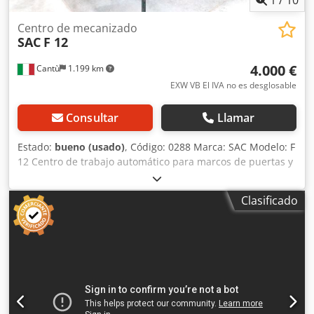
Centro de mecanizado
SAC
F 12
4.000 €
Cantù
1.199 km
EXW VB El IVA no es desglosable
Consultar
Llamar
Estado:
bueno (usado)
, Código: 0288 Marca: SAC Modelo: F
12 Centro de trabajo automático para marcos de puertas y
ventanas de madera Datos técnicos: Lado del escopleado:
Sierra circular de corte de extremos - Diámetro de disco
Clasificado
mm 400 Potencia motor Hp 4 Posicionamiento horizontal
con topes indexados Nº 2 husillos de escopleado, cada uno
de longitud mm 320 Diámetro máximo de herramienta mm
320 Diámetro de husillo mm 50 Potencia motor por husillo
Hp 10 Espesor máximo de pieza mm 100 Nº 2 bocas de
aspiración mm 130 Mesa automática con guía Lado del
perfilado: Nº 4 husillos de perfilado, cada uno de longitud
mm 270 - Diámetro de husillo mm 50 Potencia motor por