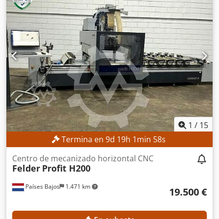
1
/
15
Termina en
9
d
19
h
1
min
56
s
Centro de mecanizado horizontal CNC
Felder
Profit H200
Países Bajos
1.471 km
19.500 €