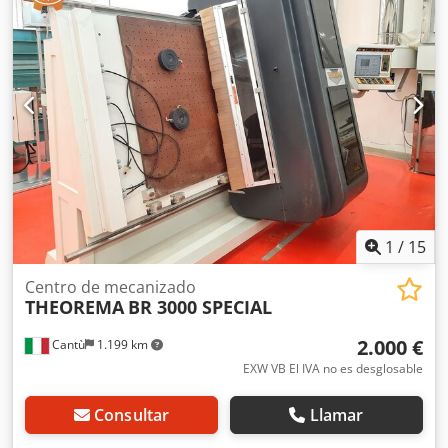
pieza por todos sus lados. Además, las 8 herramientas
montadas en la cabeza tipo revólver realizan cualquier
tipo de operación requerida. Dimensiones útiles de trabajo
del panel con todas las herramientas: Longitud 2800 mm -
Altura 1000 mm N.º de ejes controlados: 3 Control
numérico: CNC/90 Aire comprimido: 6-7 bar Potencia: 15
kW Dimensiones totales: 4280 x 2200 x 2480 mm Peso:
4900 kg
1
/
15
Centro de mecanizado
THEOREMA
BR 3000 SPECIAL
2.000 €
Cantù
1.199 km
EXW VB El IVA no es desglosable
Consultar
Llamar