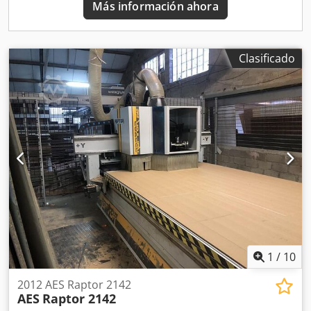
Más información ahora
parte electrónica puede gestionar de 5 a 11 ejes,
dependiendo del equipamiento - Unidades de inserción de
herrajes: cada grupo está equipado con un programa PLC
para el control completo del ciclo de inserción - Dispositivo
Clasificado
de rodillos para avance - Dispositivo automático de retorno
de paneles
1
/
10
2012 AES Raptor 2142
AES
Raptor 2142