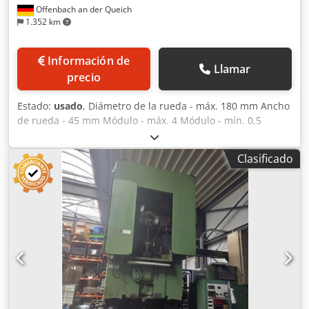
Offenbach an der Queich
1.352 km
Información de
Llamar
precio
Estado:
usado
, Diámetro de la rueda - máx. 180 mm Ancho
de rueda - 45 mm Módulo - máx. 4 Módulo - mín. 0,5
Longitud de carrera - máx. 0 - 52 mm Portahusillo interior
MK 4 Diámetro de la mesa 160 mm Diámetro de la mesa 75
Clasificado
mm Velocidad de carrera 355 - 630 carreras/min Rango de
avance 0,008 - 0,4 mm/carrera Espacio necesario aprox.
2,30 x 1,50 x 2,36 m Potencia motriz 6 kW Peso de la
máquina aprox. 2.500 kg Con unidad de unión de
cremallera y piñón Juego de engranajes de cambio Año de
construcción: aprox. 1981 Codjtycg Sepfx Aiferf