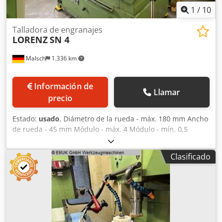
1
/
10
Talladora de engranajes
LORENZ
SN 4
Malsch
1.336 km
Información de
Llamar
precio
Estado:
usado
, Diámetro de la rueda - máx. 180 mm Ancho
de rueda - 45 mm Módulo - máx. 4 Módulo - mín. 0,5
Longitud de carrera - máx. 0 - 52 mm Portahusillo interior
MK 4 Crodju Uu S Tjpfx Aifef Diámetro de la mesa 160 mm
Clasificado
Diámetro de la mesa 75 mm Velocidad de carrera 355 - 630
golpes/min Rango de avance 0,008 - 0,4 mm/carrera
Espacio necesario aprox. 2,30 x 1,50 x 2,36 m Potencia
motriz 6 kW Peso de la máquina aprox. 2.500 kg Año de
construcción: aprox. 1970 Sujeción hidráulica en la mesa
Ruedas intercambiables