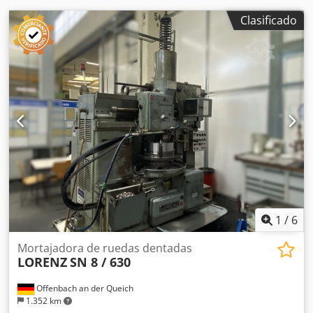
eje C1, pieza eje C2): Avance infinitamente variable
respecto a un diámetro de círculo primitivo de 100 mm: 1,0
Clasificado
hasta 9420 mm/min Eje radial (carro vertical eje X1):
Avance infinitamente variable: 1,0 hasta 9420 mm/min, los
avances rápidos corresponden a los avances máximos
Potencia conectada / Peso Potencia total conectada: 26 kVA
Peso total (ejecución estándar): aprox. 9.000 kg
1
/
6
Mortajadora de ruedas dentadas
LORENZ
SN 8 / 630
Offenbach an der Queich
1.352 km