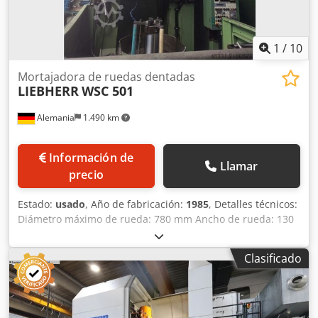
1
/
10
Mortajadora de ruedas dentadas
LIEBHERR
WSC 501
Alemania
1.490 km
Información de
Llamar
precio
Estado:
usado
, Año de fabricación:
1985
, Detalles técnicos:
Diámetro máximo de rueda: 780 mm Ancho de rueda: 130
mm Módulo máx.: 10 Csdpjy Nk H Hefx Aiferf Peso de la
máquina aprox.: 8,5 t Número de carreras: 30
Clasificado
carreras/minuto Liebherr WSC501 CNC Máquina afiladora
por mortajado usada Fabricante: Liebherr Tipo: WSC 501
Nº de máquina: 4407/05 Año de fabricación: 1985 Detalles:
Módulo máximo de mortajado: 8 mm (En dentados de 30°