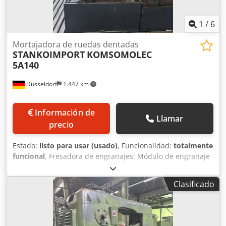
1
/
6
Mortajadora de ruedas dentadas
STANKOIMPORT
KOMSOMOLEC
5A140
Düsseldorf
1.447 km
Información de
Llamar
precio
Estado:
listo para usar (usado)
, Funcionalidad:
totalmente
funcional
, Fresadora de engranajes: Módulo de engranaje
máximo: 8 mm Diámetro de engranaje máximo: 500 mm
Ancho máximo de la llanta: 100 mm Recorrido del husillo:
Clasificado
150 mm Recorrido máximo del husillo: 125 mm Diámetro
del husillo del producto, brida o mesa de trabajo: 560 mm
Diámetro del orificio base en la mesa o brida del husillo
del producto: 110 mm Número de carreras dobles: 18