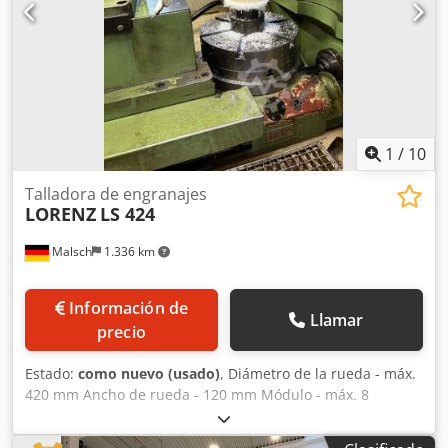
1
/
10
Talladora de engranajes
LORENZ
LS 424
Malsch
1.336 km
Información de
Llamar
precio
Estado:
como nuevo (usado)
, Diámetro de la rueda - máx.
420 mm Ancho de rueda - 120 mm Módulo - máx. 8
Módulo - mín. 0,5 Unidad de control CNC BWO Número de
carreras 32-800 carreras/min Potencia total necesaria 50