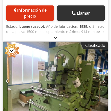
Equipamiento/Accesorios: - Desplazamiento lateral de la
columna: +/-60 mm - Portatornillo para soporte de
Información de
herramienta: SK 45 DIN
Llamar
precio
Estado:
bueno (usado)
, Año de fabricación:
1989
, diámetro
de la pieza: 1500 mm acoplamiento máximo: 914 mm peso:
15 toneladas Cjdpsfl Aaqefx Aiforf
Clasificado