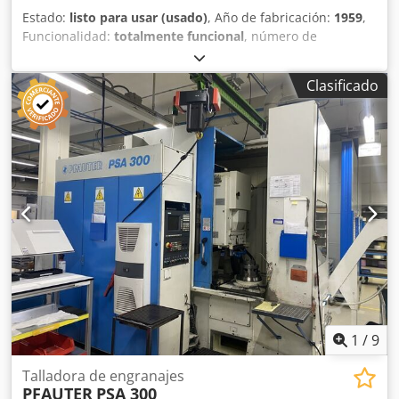
Estado:
listo para usar (usado)
, Año de fabricación:
1959
,
Funcionalidad:
totalmente funcional
, número de
máquina/vehículo:
80
, altura total:
1.900 mm
, peso total:
2.500 kg
, ancho total:
2.200 mm
, longitud total:
1.500 mm
,
Clasificado
potencia:
5 kW (6,80 CV)
, DETALLES TÉCNICOS Potencia: 5
kW DETALLES DE LA MÁQUINA Sistema de control:
Convencional Dimensiones y peso Dimensiones (largo x
ancho x alto): 1.500 x 2.200 x 1.900 mm Peso en vacío:
2.500 kg Número de paquetes de transporte: 3
EQUIPAMIENTO Documentación Nuevos juegos de
cuchillas Dathan Crjdpfx Aezrmvtsifsf Herramientas
Accesorios de medición
1
/
9
Talladora de engranajes
PFAUTER
PSA 300