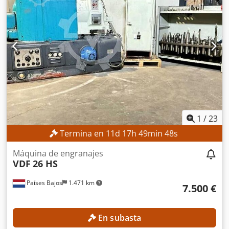
1
/
23
Termina en
11
d
17
h
49
min
45
s
Máquina de engranajes
VDF
26 HS
Países Bajos
1.471 km
7.500 €
En subasta