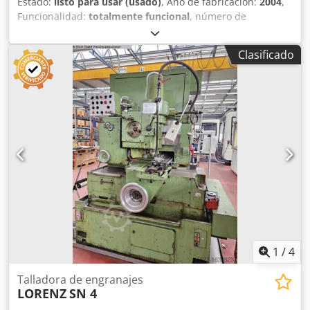
Estado:
listo para usar (usado)
, Año de fabricación:
2004
,
Funcionalidad:
totalmente funcional
, número de
máquina/vehículo:
13230
, ancho de rueda:
25 mm
,
diámetro de la rueda:
130 mm
, modelo de controlador:
Clasificado
Siemens 840D
, diámetro del husillo:
85 mm
, frecuencia de
golpes (máx.):
2.500 r/min
, DETALLES TÉCNICOS Diámetro
máximo de la rueda: 130 mm Ancho de rueda: 25 mm
Módulo máximo: 3 Módulo mínimo: 0,5 Diámetro del
husillo de golpe: 85 mm Número de carreras: 500 - 2.500
carreras/min (variable sin escalonamientos) Carrera: 30
mm DETALLES DE LA MÁQUINA Modelo de control:
Siemens 840D Requisito total de potencia: 48 kVA
Dimensiones y peso Espacio requerido (L x A x H): 4.700 x
3.000 x 3.300 mm Peso aproximado de la máquina: 11,5 t
Csdpfx Aiozb Dtcoforf EQUIPAMIENTO Contrapunto con
punta Transportador de virutas Brazo de contrapunto y
guías lineales accionados hidráulicamente
1
/
4
Talladora de engranajes
LORENZ
SN 4