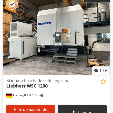
fabricación: 1963 - Documentación disponible: Sí -
Certificado CE disponible: No - Control: Convencional -
Potencia [kW]: 7,5 - Dimensiones de transporte: 3900 mm x
800 mm x 1850 mm (largo x ancho x alto) - Peso de
transporte [kg]: 3000 kg - Paquetes de transporte [uds.]: 2
Información financiera IVA: El precio indicado no incluye el
IVA IVA/regulación diferencial: IVA deducible para
empresas Entrega y recompra posibles en todo momento
para cualquier equipo del sector industrial Lukas van
Rossum
1
/
6
Máquina brochadora de engranajes
Liebherr
WSC 1200
OIching
1.475 km
Información de
Llamar