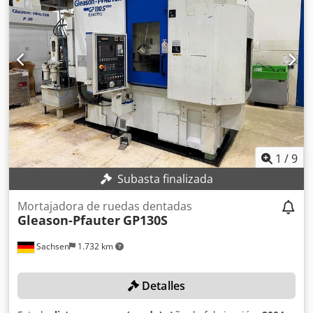
la rueda mecanizada: 300 Número mínimo de dientes de
la rueda mecanizada: 12 Cedsywh N Iepfx Aifsrf Módulo
mínimo: 1,5 Módulo máximo: 8 Diámetro de la mesa: 500
Taladro de la mesa: 120 Profundidad del taladro: 650 Año
de fabricación: 1985 Peso: 5.200 kg
1
/
9
Subasta finalizada
Mortajadora de ruedas dentadas
Gleason-Pfauter
GP130S
Sachsen
1.732 km
Detalles