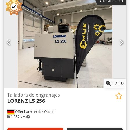
Clasificado
kW Peso de la máquina aprox. 9 toneladas Espacio
necesario aprox. 5,3 x 3,9 x 3,4 m Elevación de la máquina
200 mm Pies niveladores Diámetro de rueda - máx. 420
mm Recorrido x 360 mm Crodpfxstycgfj Aifjf Recorrido z
154 mm Recorrido L 137 mm Carga máx. de la mesa 1000
kg Unidad de control Potencia total necesaria 50 kW Peso
de la máquina aprox. 8400 toneladas Espacio necesario
aprox. 5,3 x 3,9 x 3,5 m o Guía recta o Elevación de la
máquina 200 mm o Con dispositivo automático de sujeción
de la pieza o Contra soporte Año de construcción: aprox.
1989
1
/
10
Talladora de engranajes
LORENZ
LS 256
Offenbach an der Queich
1.352 km