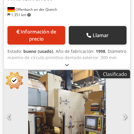
Offenbach an der Queich
1.351 km
Información de
Llamar
precio
Estado:
bueno (usado)
, Año de fabricación:
1998
, Diámetro
máximo de círculo primitivo dentado exterior: 300 mm
Diámetro máximo de círculo primitivo dentado interior:
300 mm Diámetro exterior máximo de la pieza
Clasificado
(equipamiento): 450 mm Módulo máx.: 6 Anchura máxima
de dentado: 100 mm Ángulo máximo de hélice (con
herramienta Ø 125 mm): +/- 45° Número de carreras,
infinitamente variable: 130 - 1300 carreras/min Peso máx.
de la pieza: 1000 kg Distancia mínima entre superficie de
la mesa y husillo portaherramientas: -55 / +300 mm
Distancia máxima entre superficie de la mesa y husillo
portaherramientas: 200 mm Distancia máxima entre
superficie de la mesa y husillo portaherramientas: 350 mm
Desplazamiento manual transversal del montante: +/- 25