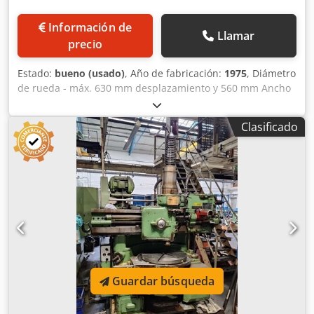
Información de
Llamar
precio
Estado:
bueno (usado)
, Año de fabricación:
1975
, Diámetro
de rueda - máx. 630 mm desplazamiento y 560 mm Ancho
de rueda 180 mm Módulo - máx. 8 Módulo - mín. 1
Diámetro de pieza 750 mm Diámetro de mesa 450 mm
Clasificado
Diámetro del eje de sujeción 58 mm Carrera del husillo
200 mm Crodpfxjyb Sx To Aifof Ajustabilidad 230 mm
Distancia husillo/mesa 225-450 mm Conicidad de sujeción
Morse 4 Avances de profundidad 0,03 mm/carrera Avance
de tallado 10n: 0,18-0,74 mm/carrera Número de carreras
12n: 47-300 carreras/min Ejecución eléctrica -
Tensión/Frecuencia 380/50 V/Hz Peso de la máquina aprox.
5500 kg La máquina fue elevada 100 mm
Guardar búsqueda