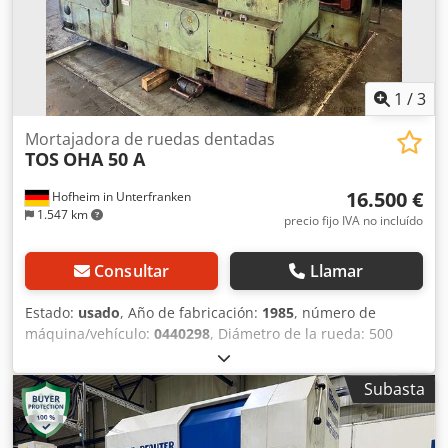
1
/
3
Mortajadora de ruedas dentadas
TOS
OHA 50 A
16.500 €
Hofheim in Unterfranken
1.547 km
precio fijo IVA no incluído
Consultar
Llamar
Estado:
usado
, Año de fabricación:
1985
, número de
máquina/vehículo:
0440298
, Diámetro de la rueda: 500
Diámetro mínimo de la rueda: 50 Diámetro máximo de la
corona exterior de la rueda mecanizada con dentado
Subasta
interior: 800 Distancia máxima entre el eje del pistón y el
eje de la mesa: 355 Distancia mínima entre el eje del
pistón y el eje de la mesa: 0 Número máximo de dientes de