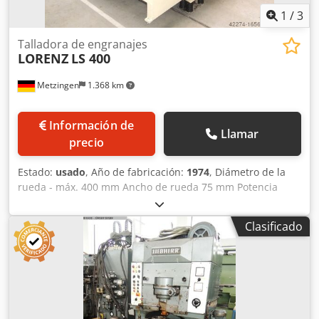
1
/
3
Talladora de engranajes
LORENZ
LS 400
Metzingen
1.368 km
Información de
Llamar
precio
Estado:
usado
, Año de fabricación:
1974
, Diámetro de la
rueda - máx. 400 mm Ancho de rueda 75 mm Potencia
total necesaria 25 kW Peso de la máquina aprox. 7
toneladas L O R E N Z Mortajadora de engranajes de alto
Clasificado
rendimiento Tipo LS 400 Año de construcción 1975 S/N
12592 _____ diámetro exterior máx. de la rueda 400 mm*
(eventualmente mayor) dentado interior máx. Ø aprox. 350
mm anchura máx. de rueda 75 mm Gama de módulos 0,5-
6 Longitud de carrera 82 mm Posibilidad de ajustar la
posición de la carrera 0 - 100 mm Crsdpot Hww Dofx Aifef