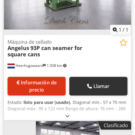
1
/
1
Máquina de sellado
Angelus
93P can seamer for
square cans
Heerhugowaard
1.508 km
Información de
Llamar
precio
Estado:
listo para usar (usado)
, Diagonal mín.: 57 x 70 mm
Diagonal máx.: 95 x 122 mm Rango de altura: 76 mm – 280
mm Djdpfsyyq N Asx Aldowa Capacidad de producción:
hasta 300 uds./min.
Clasificado