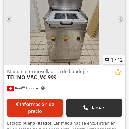
1
/
12
Máquina termoselladora de bandejas
TEHNO VAC ,VC 999
Root
1.222 km
Información de
Llamar
precio
Estado:
bueno (usado)
, Las máquinas se encuentran en