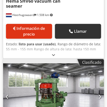
Hema
SHV60 vacuum can
seamer
Heerhugowaard
1.508 km
Información de
Llamar
precio
Estado:
listo para usar (usado)
, Rango de diámetro de lata:
55 mm - 155 mm Rango de altura de lata: hasta 150 mm
Capacidad: hasta 60 latas por minuto Dsdpfx Aeyyq
Ixsldjwa
Clasificado