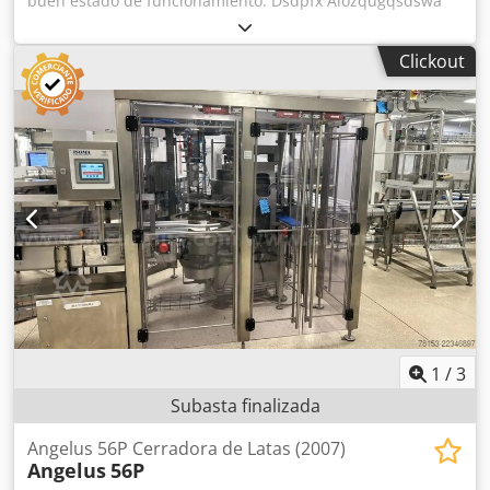
buen estado de funcionamiento. Dsdpfx Alozqugqsdswa
Hay 4 máquinas para sellar bandejas.
Clickout
1
/
3
Subasta finalizada
Angelus 56P Cerradora de Latas (2007)
Angelus
56P