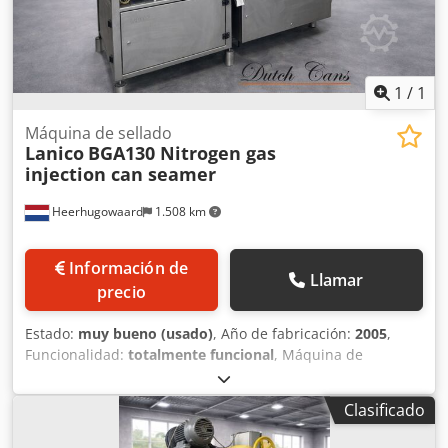
1
/
1
Máquina de sellado
Lanico
BGA130 Nitrogen gas
injection can seamer
Heerhugowaard
1.508 km
Información de
Llamar
precio
Estado:
muy bueno (usado)
, Año de fabricación:
2005
,
Funcionalidad:
totalmente funcional
, Máquina de
inyección de gas y cierre para el enjuague con nitrógeno
de latas redondas para polvo y café. Dwsdpfx Aew I Ax
Clasificado
Rsldea Especificaciones técnicas según el fabricante
original: - Rango de diámetro: 56 mm – 86 mm - Rango de