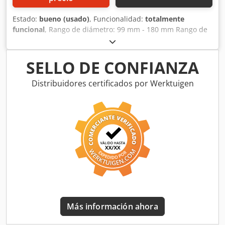
Estado:
bueno (usado)
, Funcionalidad:
totalmente
funcional
, Rango de diámetro: 99 mm - 180 mm Rango de
altura: 90 mm - 250 mm Cabezas: 3 Capacidad de
producción: hasta 90 latas por minuto Dsdpst Dhv Ssfx
Aldowa Utillaje para aprox.: 153 mm
SELLO DE CONFIANZA
Distribuidores certificados por Werktuigen
Más información ahora