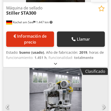
Máquina de sellado
Stiller
STA300
Kochel am See
1.447 km
Información de
Llamar
precio
Estado:
bueno (usado)
, Año de fabricación:
2019
, horas de
funcionamiento:
1.451 h
, Funcionalidad:
totalmente
funcional
, número de máquina/vehículo:
19040
, peso total:
1.000 kg
, Máquina Stiller STA 3000, fabricada en 2019, con
Clasificado
pocas horas de funcionamiento. Dwjdpfxezlgqqo Aldsa La
máquina se entrega con juegos de formatos para 99/119
mm, 73/110 mm y 73/58 mm, es decir, para latas apilables
de 800 g, 400 g y 200 g. La máquina funciona
perfectamente, aunque la barra de cuchillas del
dispensador de tapas podría necesitar ser reemplazada en
algún momento.