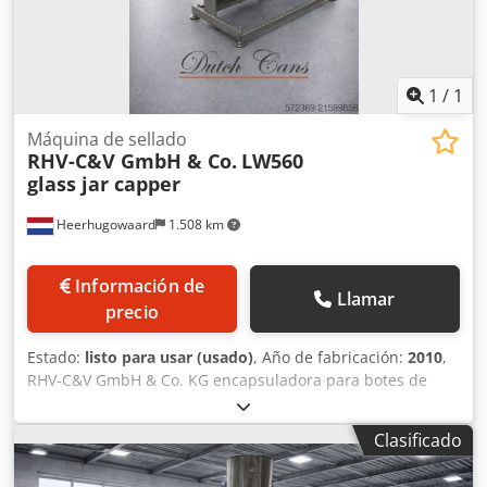
1
/
1
Máquina de sellado
RHV-C&V GmbH & Co.
LW560
glass jar capper
Heerhugowaard
1.508 km
Información de
Llamar
precio
Estado:
listo para usar (usado)
, Año de fabricación:
2010
,
RHV-C&V GmbH & Co. KG encapsuladora para botes de
vidrio Dwjdpfx Ajyxgxwoldea tipo: LW560 número:
10172/4184 año de fabricación: 09/2010 cinta
Clasificado
transportadora de acero inoxidable, ancho de banda: 120
mm