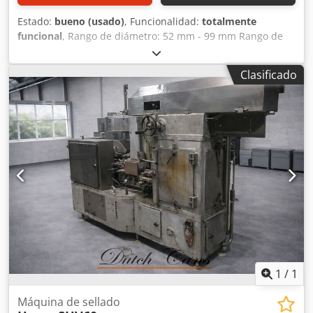
Estado:
bueno (usado)
, Funcionalidad:
totalmente
funcional
, Rango de diámetro: 52 mm - 99 mm Rango de
altura: Dwsdpfxswxtybo Aldoa Capacidad de producción:
hasta 500 uds/min N.º de cabezales: 6 Utillaje disponible
Clasificado
para aprox.: 73 mm (otros bajo petición)
1
/
1
Máquina de sellado