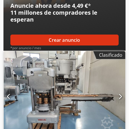
pistons FMC brand. Dwsdpown Dl Hofx Aldoa
Anuncie ahora desde 4,49 €
*
11 millones de compradores
le
esperan
Crear anuncio
*por anuncio / mes
Clasificado