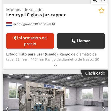
Máquina de sellado
Len-cyp
LC glass jar capper
Heerhugowaard
1.508 km
Información de
Llamar
precio
Estado:
listo para usar (usado)
, Rango de diámetro de
tapa: 28 mm – 110 mm Rango de diámetro de frasco: 30
mm – 99 mm Inyección de vapor Alimentación lineal
Dsdpfxoyzbh Se Aldjwa
Clasificado