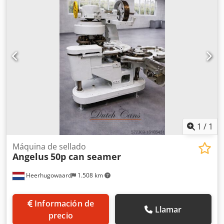
1
/
1
Máquina de sellado
Angelus
50p can seamer
Heerhugowaard
1.508 km
Información de
Llamar
precio