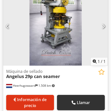
altura: 45 mm – 200 mm - Capacidad de producción: hasta
50 latas por minuto - Número de cabezales de fumigación:
10 - Número de cabezales de cierre: 1
1
/
1
Máquina de sellado
Angelus
29p can seamer
Heerhugowaard
1.508 km
Información de
Llamar
precio