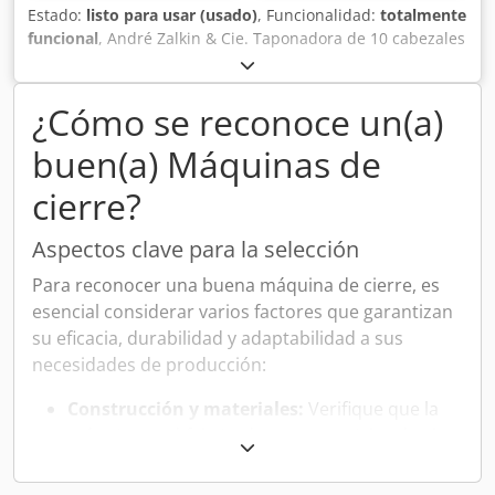
Estado:
listo para usar (usado)
, Funcionalidad:
totalmente
funcional
, André Zalkin & Cie. Taponadora de 10 cabezales
Tipo: CA 10 320 NG Con capsuladora CA5 Dwjdou Hxw
Hspfx Aldea
¿Cómo se reconoce un(a)
buen(a) Máquinas de
cierre?
Aspectos clave para la selección
Para reconocer una buena máquina de cierre, es
esencial considerar varios factores que garantizan
su eficacia, durabilidad y adaptabilidad a sus
necesidades de producción:
Construcción y materiales:
Verifique que la
máquina esté fabricada con materiales de alta
resistencia y capacidad para soportar el uso
continuo y las condiciones de trabajo en las