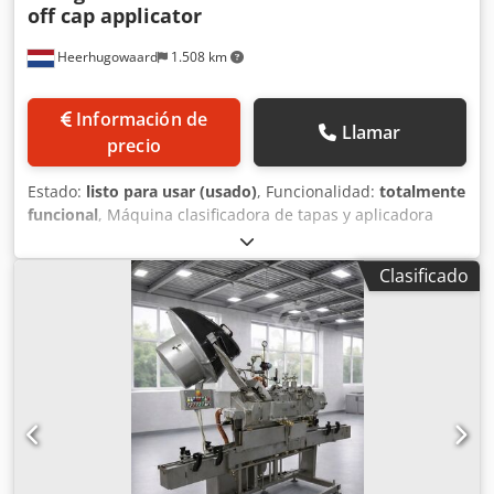
off cap applicator
Heerhugowaard
1.508 km
Información de
Llamar
precio
Estado:
listo para usar (usado)
, Funcionalidad:
totalmente
funcional
, Máquina clasificadora de tapas y aplicadora
automática para tapas de botellas, frascos, etc.
Dwedpjzgfdxsfx Aldoa
Clasificado