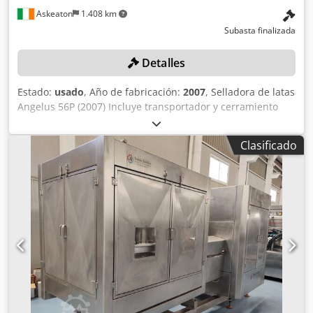
Askeaton
1.408 km
Subasta finalizada
Detalles
Estado:
usado
, Año de fabricación:
2007
, Selladora de latas
Angelus 56P (2007) Incluye transportador y cerramiento
asociados. Tenga en cuenta que los elementos de este lote
30466-371 se ofrecen simultáneamente en el lote
Clasificado
combinado 30466-348 como una línea completa. Las piezas
individuales de la línea completa 30466-348 se ofrecen
como lotes individuales, del 30466-349 al 30466-374. Los
postores pueden pujar por la línea completa y/o por los
lotes individuales. Las ventas están sujetas a condiciones y
requieren la aprobación del vendedor. Es probable que el
vendedor apruebe la oferta global más alta por la línea, ya
sea como un solo lote o como lotes individuales.
Dwjdpfxozl Ufvs Aldsa Se notificará a los postores
ganadores en un plazo de 2 días hábiles.