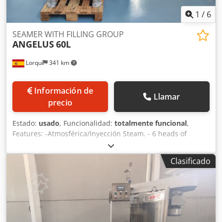
1
/
6
SEAMER WITH FILLING GROUP
ANGELUS
60L
Lorquí
341 km
Información de
Llamar
precio
Estado:
usado
, Funcionalidad:
totalmente funcional
,
Features: -Atmosférica/Inyección Steam. - 6 heads of
closure. -Free rotary-Bote / dishes engaged. -Head
integrated. -Top standard / easy opening. -Alimentaciónde
Clasificado
tapas straight-entry. -Check rotating disk. Dwedpswn
Dkpofx Aldoa Vacuum group of 35 pistons PFAUDLER
brand.