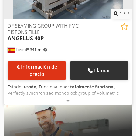
1
/
7
DF SEAMING GROUP WITH FMC
PISTONS FILLE
ANGELUS
40P
Lorquí
341 km
Información de
Llamar
precio
Estado:
usado
, Funcionalidad:
totalmente funcional
,
Perfectly synchronized monoblock group of Volumetric
Piston Dispenser - Seamer for cans up to 108 mm
diameter. High dosing accuracy. * The production may
vary depending on the format and product to be sealed.
Can height max / min: 178 / 38 mm. INCORPORATES: - Can
sealing with stopped can. - Stirring heads. - Normal lid /
easy open lid. - Rotary disc inlet. Vacuum group of 21