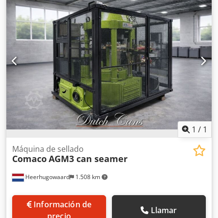
1
/
1
Máquina de sellado
Comaco
AGM3 can seamer
Heerhugowaard
1.508 km
Información de
Llamar
precio