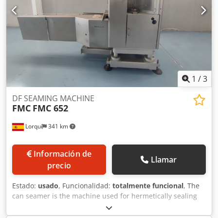
1
/
3
DF SEAMING MACHINE
FMC
FMC 652
Lorquí
341 km
Información de
Llamar
precio
Estado:
usado
, Funcionalidad:
totalmente funcional
, The
can seamer is the machine used for hermetically sealing
the lid to the can body prior to sterilization. Depending on
the product, sterilization can also be done before filling.