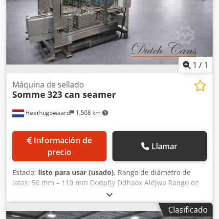
1
/
1
Máquina de sellado
Somme
323 can seamer
Heerhugowaard
1.508 km
Información de
Llamar
precio
Estado:
listo para usar (usado)
, Rango de diámetro de
latas: 50 mm – 110 mm Dodpfjy Ddhaox Aldjwa Rango de
altura de latas: 25 mm – 200 mm Capacidad: hasta 300
latas por minuto
Clasificado