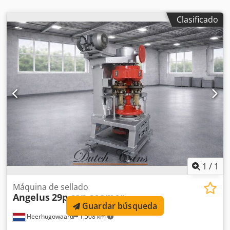
Clasificado
1
/
1
Máquina de sellado
Angelus
29p can seamer
Guardar búsqueda
Heerhugowaard
1.508 km