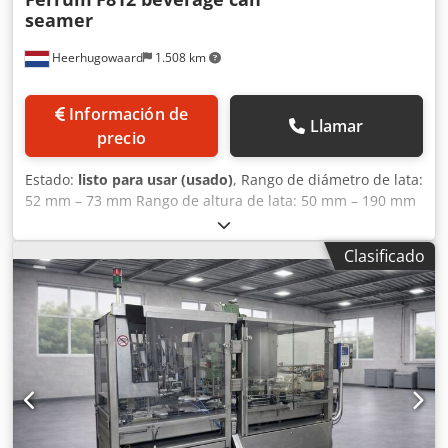
seamer
Heerhugowaard
1.508 km
Información de
Llamar
precio
Estado:
listo para usar (usado)
, Rango de diámetro de lata:
52 mm – 73 mm Rango de altura de lata: 50 mm – 190 mm
Cabezas: 12 Capacidad: hasta 1200 latas por minuto
Dsdpfx Aeyyq Dtsldewa
Clasificado