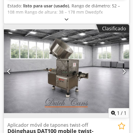
Estado:
listo para usar (usado)
, Rango de diámetro: 52 –
108 mm Rango de altura: 38 – 178 mm Dwedpfx
Aleyzyvuedoa Capacidad de producción: 150 uds/min
Número de cabezales: 4
Clasificado
1
/
1
Aplicador móvil de tapones twist-off
Döinghaus
DAT100 mobile twist-