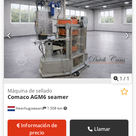
1
/
1
Máquina de sellado
Comaco
AGM6 seamer
Heerhugowaard
1.508 km
Información de
Llamar
precio