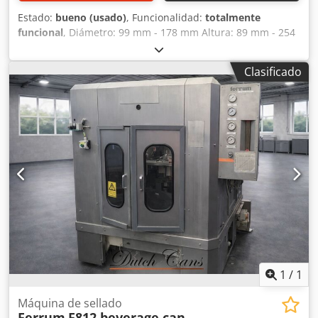
Estado:
bueno (usado)
, Funcionalidad:
totalmente
funcional
, Diámetro: 99 mm - 178 mm Altura: 89 mm - 254
mm Capacidad de producción: hasta 150 c.p.m. Utillaje
para aprox.: 99 mm (401) o 153 mm (603) Dwjdpfetqmv Dsx
Clasificado
Aldea
1
/
1
Máquina de sellado
Ferrum
F812 beverage can