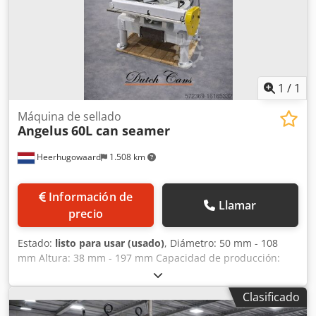
1
/
1
Máquina de sellado
Angelus
60L can seamer
Heerhugowaard
1.508 km
Información de
Llamar
precio
Estado:
listo para usar (usado)
, Diámetro: 50 mm - 108
mm Altura: 38 mm - 197 mm Capacidad de producción:
hasta 500 c.p.m. Número de cabezales: 6 Dodpetqmryofx
Aldswa
Clasificado