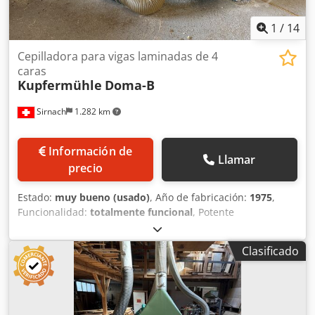
1
/
14
Cepilladora para vigas laminadas de 4
caras
Kupfermühle
Doma-B
Sirnach
1.282 km
Información de
Llamar
precio
Estado:
muy bueno (usado)
, Año de fabricación:
1975
,
Funcionalidad:
totalmente funcional
, Potente
regruesadora de cuatro caras para el mecanizado de vigas
laminadas de gran formato y secciones de madera maciza.
Clasificado
Datos técnicos: Credpszp U Hujfx Akvjf Fabricante:
Kupfermühle Modelo: DOMA-B Año de fabricación: 1975
Número de máquina: 10026 Ancho de trabajo: hasta 1.350
mm Altura de trabajo: hasta 300 mm Motores reforzados