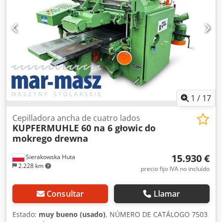
1
/
17
Cepilladora ancha de cuatro lados
KUPFERMUHLE 60 na 6 głowic
do
mokrego drewna
15.930 €
Sierakowska Huta
2.228 km
precio fijo IVA no incluído
Consultar
Llamar
Estado:
muy bueno (usado)
, NÚMERO DE CATÁLOGO 7503