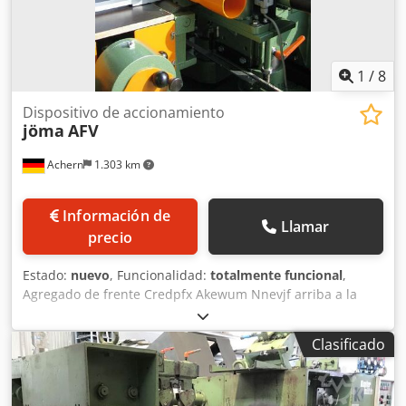
1
/
8
Dispositivo de accionamiento
jöma
AFV
Achern
1.303 km
Información de
Llamar
precio
Estado:
nuevo
, Funcionalidad:
totalmente funcional
,
Agregado de frente Credpfx Akewum Nnevjf arriba a la
derecha e izquierda apto para diferentes cepilladoras
Clasificado