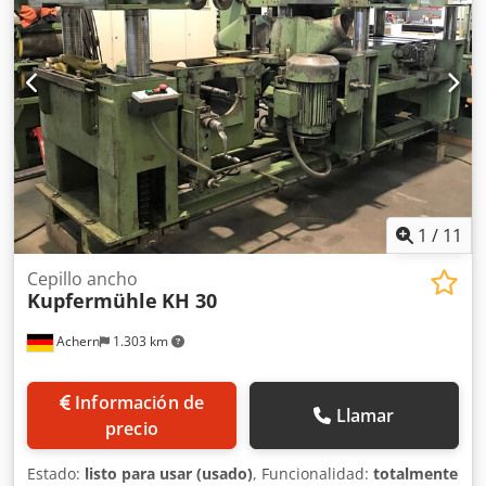
1
/
11
Cepillo ancho
Kupfermühle
KH 30
Achern
1.303 km
Información de
Llamar
precio
Estado:
listo para usar (usado)
, Funcionalidad:
totalmente