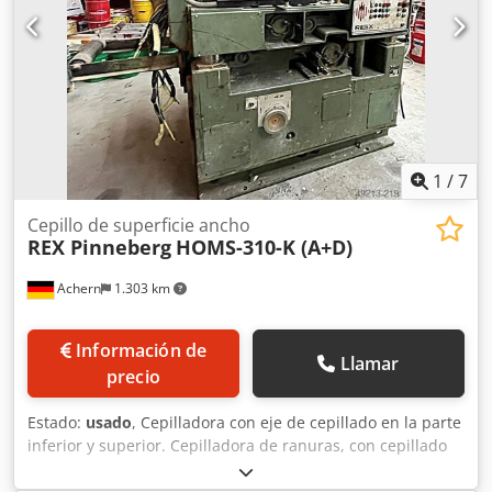
1
/
7
Cepillo de superficie ancho
REX Pinneberg
HOMS-310-K (A+D)
Achern
1.303 km
Información de
Llamar
precio
Estado:
usado
, Cepilladora con eje de cepillado en la parte
inferior y superior. Cepilladora de ranuras, con cepillado
en dos caras. Avance ajustable de forma continua, hasta
110 m/min. Ancho de cepillado máximo: 310 mm. Potencia