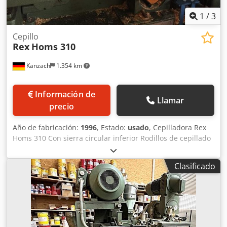
1
/
3
Cepillo
Rex
Homs 310
Kanzach
1.354 km
Información de
Llamar
precio
Año de fabricación:
1996
, Estado:
usado
, Cepilladora Rex
Homs 310 Con sierra circular inferior Rodillos de cepillado
superior e inferior Cedpfxschrgre Akverf Ancho de
cepillado de 310 mm Sin sistema de avance. El sistema de
Clasificado
avance se obtenía de la prensa continua de la instalación
de galvanizado.