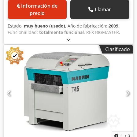
aceptación de equipos usados posibles en cualquier
Información de
momento para todos los productos de la industria Yorick
Llamar
precio
Diebels
Estado:
muy bueno (usado)
, Año de fabricación:
2009
,
Funcionalidad:
totalmente funcional
, REX BIGMASTER,
máquina regruesadora A+D+FR+FL+AFV+NSH+HFRo+HFRu 6
rodillos + 2 unidades de cepillado. Disposición de los
Clasificado
rodillos: U-O-L-R-O-U Avance regulado por frecuencia
hasta 80 m/min. Ancho de cepillado: 310 mm. Altura de
cepillado: 205/300. Control de posicionamiento. Armario
eléctrico con control y unidad de potencia. Crjdpfxozrtn Ne
Akvef Panel de control. Cabina con aislamiento acústico. 2
juegos de herramientas. Documentación técnica.
1
/
3