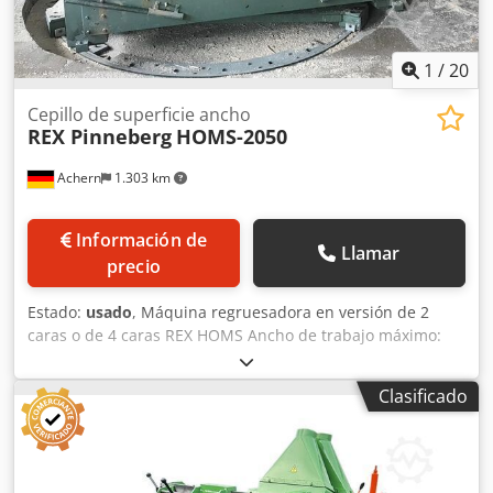
1
/
20
Cepillo de superficie ancho
REX Pinneberg
HOMS-2050
Achern
1.303 km
Información de
Llamar
precio
Estado:
usado
, Máquina regruesadora en versión de 2
caras o de 4 caras REX HOMS Ancho de trabajo máximo:
2050 mm Altura de trabajo máxima: 310 mm incluye mesa
giratoria Las 8 imágenes de una REX HOMS 2050 en color
Clasificado
azul agua Crjdpfoyid Uysx Akvjf fueron revisadas y
entregadas por jöma hace algunos años y sirven como
ejemplo.