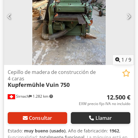
en los ejes verticales Cabezales de regruesado con
cuchillas biseladas ajustables Eje vertical izquierdo
ajustable eléctricamente Ajuste eléctrico de la altura
Sistema de control de la máquina renovado Rodillo de
alimentación estriado, accionado Alcance del suministro:
Todos los conductos de aspiración, incluido el colector
Cuatro rodillos de alimentación ajustables en altura
mecánicamente La inspección y la prueba de
funcionamiento se pueden realizar previa concertación de
cita.
1
/
9
Cepillo de madera de construcción de
4 caras
Kupfermühle
Vuin 750
12.500 €
Sirnach
1.282 km
EXW precio fijo IVA no incluído
Consultar
Llamar
Estado:
muy bueno (usado)
, Año de fabricación:
1962
,
Funcionalidad:
totalmente funcional
, La máquina está en