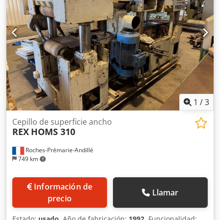
1
/
3
Cepillo de superficie ancho
REX
HOMS 310
Roches-Prémarie-Andillé
749 km
Información de
Llamar
precio
Estado:
usado
, Año de fabricación:
1992
, Funcionalidad: