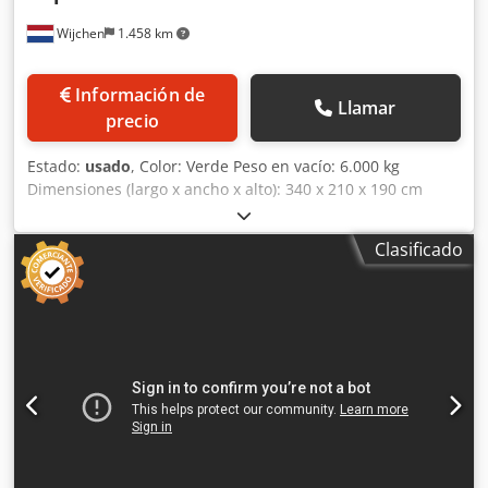
Wijchen
1.458 km
Información de
Llamar
precio
Estado:
usado
, Color: Verde Peso en vacío: 6.000 kg
Dimensiones (largo x ancho x alto): 340 x 210 x 190 cm
Precio: Consultar - Documentación disponible: No -
Certificado CE: No - Ancho máximo de trabajo: 860 - Altura
Clasificado
máxima de trabajo: 200 - Tipo de cuchilla: Estándar -
Número de cilindros para ajuste de altura: 2 - Tipo de
ajuste de altura: Manual - Velocidad de avance: Manual -
Velocidad mínima de avance [m/min]: 7 - Velocidad
máxima de avance [m/min]: 23 - Regulación de la
velocidad de avance: Variable - Tensión [V]: 400 -
Dimensiones de transporte: 3400 mm x 2100 mm x 1900
mm (largo x ancho x alto) - Peso de transporte [kg]: 6000 kg
- Unidades de embalaje para transporte: 3 Información
financiera IVA: El precio indicado no incluye el IVA
IVA/Régimen de impuestos especiales: IVA deducible para