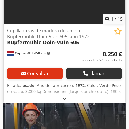
empresas Csdpexbf Iajfx Akverf Entrega y aceptación de
equipos usados disponibles en todo momento para todo
tipo de maquinaria industrial Yorick Diebels
1
/
15
Cepilladoras de madera de ancho
Kupfermühle Doin-Vuin 605, año 1972
Kupfermühle
Doin-Vuin 605
8.250 €
Wijchen
1.458 km
precio fijo IVA no incluído
Consultar
Llamar
Estado:
usado
, Año de fabricación:
1972
, Color: Verde Peso
en vacío: 3.000 kg Dimensiones (largo x ancho x alto): 180 x
170 x 200 cm Cepilladora de cuatro caras Küpfermühle 600
Ancho de cepillado: 600 mm Altura de cepillado: 190 mm
Eje de cuchillas inclinadas: 9 kW Eje de cuchillas superior
inclinado: 11 kW Husillo vertical derecho: 4 kW Husillo
vertical izquierdo: 5,5 kW Dimensiones aproximadas: 1800
x 2000 x 1700 mm (largo x ancho x alto), peso: 3000 kg -