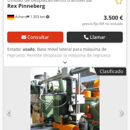
Unidad de desplazamiento transversal
Rex Pinneberg
3.500 €
Achern
1.303 km
precio fijo IVA no incluído
Consultar
Llamar
Estado:
usado
, Base móvil lateral para máquina de
regrueso. Permite desplazar la máquina de regrueso
lateralmente, lo que facilita el uso de las cuchillas de
regrueso a lo largo de toda su longitud y mantiene la línea
Clasificado
de referencia (guía). Máquina de regrueso REX con ajuste
transversal. Ajuste transversal de la máquina de regrueso
REX. Codeimz Egopfx Akvorf Réglage transversal de la
raboteuse REX. Longitud: 2850 mm / Anchura: 2600 mm /
Altura: 250 mm + soporte: 215 mm.