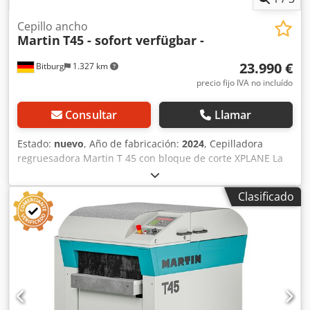
Cepillo ancho
Martin
T45 - sofort verfügbar -
23.990 €
Bitburg
1.327 km
precio fijo IVA no incluído
Consultar
Llamar
Estado:
nuevo
, Año de fabricación:
2024
, Cepilladora
regruesadora Martin T 45 con bloque de corte XPLANE La
regruesadora T45 ofrece las condiciones ideales para la
producción moderna: Proporciona superficies cepilladas
Clasificado
limpiamente, es rápida y fácil de manejar y trabaja de
forma extremadamente silenciosa. y trabaja de forma
extremadamente silenciosa. El control electrónico de serie
permite Gracias a las 99 cotas de cepillado memorizables,
el ajuste de la altura de cepillado es tan sencillo que
incluso la la primera pieza de trabajo encaje
perfectamente. Naturalmente, la mesa de regrueso
también se puede desplazar con sólo pulsar un botón, o se