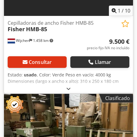
1
/
10
Cepilladoras de ancho Fisher HMB-85
Fisher
HMB-85
9.500 €
Wijchen
1.458 km
precio fijo IVA no incluído
Consultar
Llamar
Estado:
usado
, Color: Verde Peso en vacío: 4000 kg
Dimensiones (largo x ancho x alto): 310 x 250 x 180 cm
Cepilladora de doble cara Fischer HMB-85 Ancho de
trabajo máximo: 850 mm Altura de trabajo máxima: 240
Clasificado
mm Enrollado superior e inferior 1. Eje; inferior; rodillo
ranurado, motor de 5,5 kW 2. Eje; inferior; cuchillas, 15 kW
3. Eje; superior; cuchillas, 15 kW ¡Con lecho ranurado! -
Documentación disponible: No - Certificado CE: No - Ancho
de trabajo máximo: 940 - Altura de trabajo máxima: 240 -
Tipo de cuchilla: Estándar - Número de cuchillas por eje de