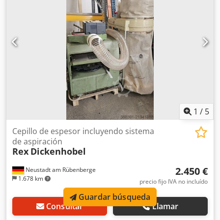
ambos lados Ajuste de altura sincronizado con la máquina
principal Máquina en estado reparado y revisado, con
garantía de funcionamiento Otras opciones: Pintura nueva
Re-pintado Reacondicionamiento general etc. etc.
1
/
5
Cepillo de espesor incluyendo sistema
de aspiración
Rex
Dickenhobel
2.450 €
Neustadt am Rübenberge
1.678 km
precio fijo IVA no incluído
Guardar búsqueda
Consultar
Llamar