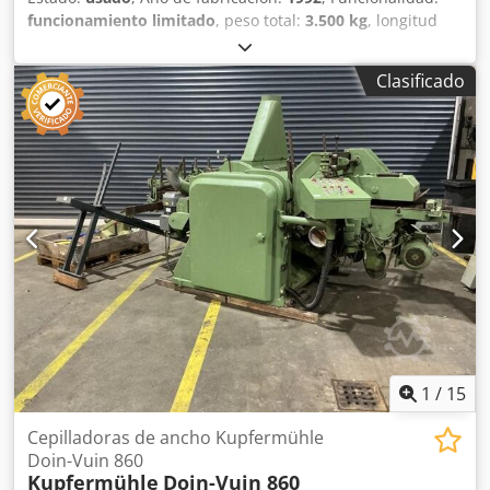
funcionamiento limitado
, peso total:
3.500 kg
, longitud
total:
4.000 mm
, ancho total:
1.500 mm
, altura total:
2.300
mm
, tensión de entrada:
400 V
, frecuencia de entrada:
50
Clasificado
Hz
, corriente de entrada:
80 A
, Cepillo de 4 caras para
carpintería REX modelo HOMS, Csdpsx Tub Aefx Akvsrf
capacidades de cepillado: 300 x 300 mm en 4 caras eje
horizontal inferior: 7,5 kW eje horizontal superior: 11 kW
eje vertical derecho: 7,5 kW eje vertical izquierdo: 11 kW
1
/
15
Cepilladoras de ancho Kupfermühle
Doin-Vuin 860
Kupfermühle
Doin-Vuin 860