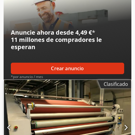
también admite trabajos repetidos con hojas cortadas y
transferencia de rollo a rollo. Ancho máximo de material:
1650 mm Velocidad: 0,1-2 m/s Diámetro del tambor: 195
mm Temperatura máxima: 220°C Codezaq E Nepfx Agfsrf
La hemos usado muy poco, está en muy buen estado.
Anuncie ahora desde 4,49 €
*
11 millones de compradores
le
esperan
Crear anuncio
*por anuncio / mes
Clasificado