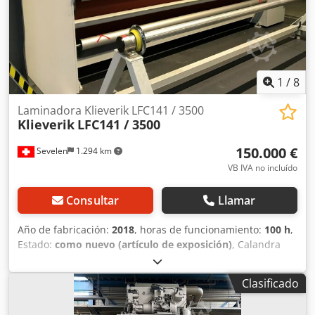
1
/
8
Laminadora Klieverik LFC141 / 3500
Klieverik
LFC141 / 3500
150.000 €
Sevelen
1.294 km
VB IVA no incluído
Consultar
Llamar
Año de fabricación:
2018
, horas de funcionamiento:
100 h
,
Estado:
como nuevo (artículo de exposición)
, Calandra
laminadora Klieverik con pocas horas de funcionamiento.
Aprox. 100 horas. Crodpfxjhd N Daj Agfsf La máquina
Clasificado
puede ser inspeccionada en las instalaciones. Estado como
nueva. La máquina nunca ha funcionado en producción en