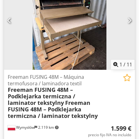
1
/
11
Freeman FUSING 48M – Máquina
termofusora / laminadora textil
Freeman FUSING 48M –
Podklejarka termiczna /
laminator tekstylny
Freeman
FUSING 48M – Podklejarka
termiczna / laminator tekstylny
1.599 €
Wymysłów
2.119 km
precio fijo IVA no incluído