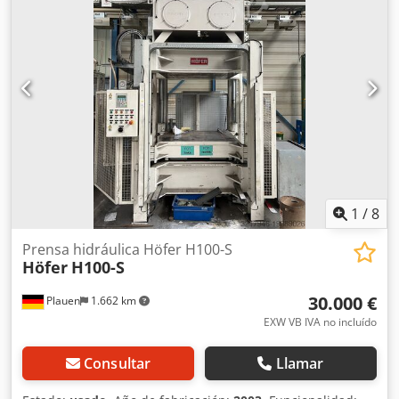
serie. Venta en las instalaciones.
1
/
8
Prensa hidráulica Höfer H100-S
Höfer
H100-S
30.000 €
Plauen
1.662 km
EXW VB IVA no incluído
Consultar
Llamar