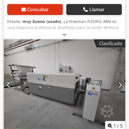
Consultar
Llamar
Estado:
muy bueno (usado)
, La Freeman FUSING 48M es
una máquina profesional diseñada para la unión térmica
de materiales mediante temperatura, presión y una banda
transportadora. Este dispositivo se utiliza en la industria
Clasificado
textil, calzado, cuero y en la producción de materiales
laminados. La máquina permite la unión permanente de
entretelas, capas adhesivas y otros materiales de refuerzo
a tejidos y cueros. Gracias al ajuste de la temperatura, la
presión y la velocidad de la banda, permite una
adaptación precisa de los parámetros de funcionamiento
al material que se va a procesar. Crjdpfxezgx Ido Agfef
Datos técnicos Fabricante: Freeman Modelo: FUSING 48M
Número de serie: 9315 Alimentación: 220 V 1 fase (1PH)
Ajuste de temperatura Ajuste de presión Ajuste de la
velocidad de la banda Banda transportadora con
calefacción Manómetro de presión Mesa de alimentación y
recepción Estructura de acero Fabricante: The Louis G.
Freeman Co., EE. UU. Aplicaciones Unión de entretelas y
1
/
5