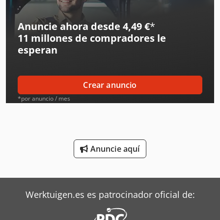
Hp Impresoras 3D
Anuncie ahora desde 4,49 €
*
11 millones de compradores
le
Ingersoll Rand Compresores
esperan
Ingersoll Rand Herramientas
Liebherr Grúas
Crear anuncio
Linde Tractor
*por anuncio / mes
Mafi Tractor
Mbo Plegadoras
Anuncie aquí
Mitsubishi Aires Acondicionados
Oms Flejadoras
Werktuigen.es es patrocinador oficial de:
Siemens Motores Eléctricos
Still Tractor