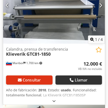
por módulo: 2,4 kW Potencia total de calefacción: 58 kW
Temperatura máxima: 220 °C Altura máxima del túnel: 150
mm Altura máxima del rodillo de presión: 25 mm
Velocidad de la cinta transportadora: 1–15 m/min Sistema
de control PLC: Omron CJ2M Número de serie del software:
OM1168 Emisión de ruido por vía aérea: < 70 dB(A)
Dimensiones (an. x al. x long.): 1954 mm x 1480 mm x 3710
mm Peso: 2000 kg
1
/
4
Calandra, prensa de transferencia
Klieverik
GTC81-1850
12.000 €
Maribor
1.700 km
VB IVA no incluído
Consultar
Llamar
Año de fabricación:
2010
, Estado:
usado
, Funcionalidad:
totalmente funcional
, La Klieverik GTC81/1850SP
FLOWLINE está diseñada para la impresión por
transferencia de piezas únicas de manera eficiente, pero