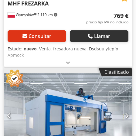
MHF
FREZARKA
769 €
Wymysłów
2.119 km
precio fijo IVA no incluído
Consultar
Llamar
Estado:
nuevo
, Venta, fresadora nueva. Dsdsuuiytepfx
Apmock
Clasificado