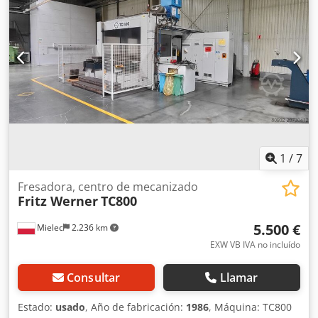
1
/
7
Fresadora, centro de mecanizado
Fritz Werner
TC800
5.500 €
Mielec
2.236 km
EXW VB IVA no incluído
Consultar
Llamar
Estado:
usado
, Año de fabricación:
1986
, Máquina: TC800