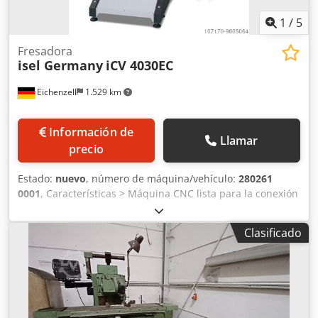
1
/
5
Fresadora
isel Germany
iCV 4030EC
Eichenzell
1.529 km
Información de
Llamar
precio
Estado:
nuevo
, número de máquina/vehículo:
280261
0001
, Características > Máquina CNC lista para la conexión
a la red eléctrica > Funcionamiento silencioso gracias a
servomotores de mantenimiento reducido > Diseño
Clasificado
ergonómico y compacto > Potente controladora isel con
servomotores de mantenimiento reducido > Utilización de
unidades lineales fiables con husillos de bolas de acero
como sistema de transmisión > Fácil manejo gracias a una
pantalla ajustable en altura > PC de control compatible con
redes y sistema operativo WINDOWS > Campana Soft-Lift