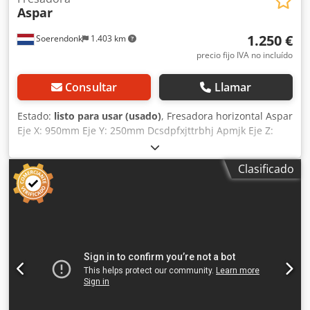
Aspar
1.250 €
Soerendonk
1.403 km
precio fijo IVA no incluído
Consultar
Llamar
Estado:
listo para usar (usado)
, Fresadora horizontal Aspar
Eje X: 950mm Eje Y: 250mm Dcsdpfxjttrbhj Apmjk Eje Z:
500mm Velocidad de giro: Max 530 RPM Cono: 60mm
Dimensiones de la cama: 1300x300 mm Dimensiones de
Clasificado
transporte: 160x190x150 cm (LxAxA) Ubicación: Hamont-
Achel, Bélgica Fresadora horizontal Aspar Eje X: 950 mm
Eje Y: 250 mm Eje Z: 500mm Velocidad: Max 530 RPM Cono:
60mm Dimensiones de la bancada: 1300x300 mm
Dimensiones de transporte: 160x190x150 cm (LxAxA)
Ubicación: Hamont-Achel, Bélgica Aspar
Horizontalfräsmaschine Eje X: 950 mm Eje Y: 250 mm Eje Z:
500 mm Velocidad de rotación: Máx. 530 U/min Cono: 60
mm Dimensiones de la mesa: 1300x300 mm Dimensiones
de transporte: 160x190x150 cm (LxAxA) Standort: Hamont-