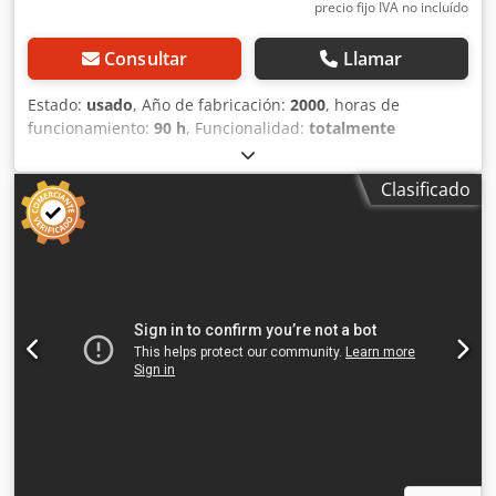
precio fijo IVA no incluído
Consultar
Llamar
Estado:
usado
, Año de fabricación:
2000
, horas de
funcionamiento:
90 h
, Funcionalidad:
totalmente
funcional
, número de máquina/vehículo:
1274
, Buenos
días Se ofrece a la venta un torno Realmeca Dcsdpfx Apsza
Clasificado
Ektjmjk Año de fabricación: 2000 90 horas de
funcionamiento Se encuentra en estado usado Longitud:
1920 mm Ancho: 1300 mm Altura: 1655 mm Peso: 2000 kg
EJE X: 125 mm EJE Z: 400 mm ENTRE PUNTAS: 500 mm
Diámetro: 100 mm