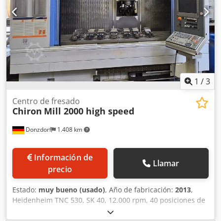
1
/
3
Centro de fresado
Chiron
Mill 2000 high speed
Donzdorf
1.408 km
Información de
Llamar
precio
Estado:
muy bueno (usado)
, Año de fabricación:
2013
,
Heidenheim TNC 530, SK 40, 12.000 rpm, 40 posiciones de
herramienta, refrigeración interna de herramienta,
sistema de medición directa en todos los ejes, sistema de