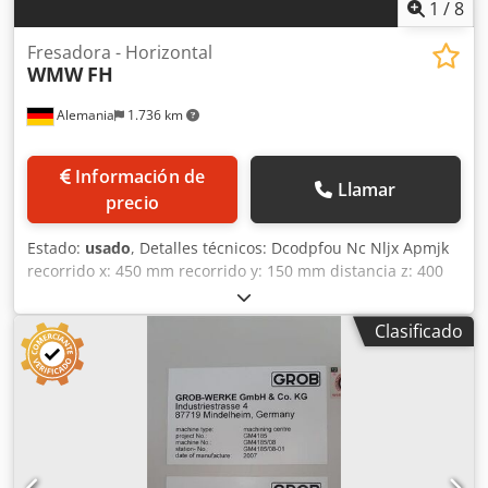
1
/
8
Fresadora - Horizontal
WMW
FH
Alemania
1.736 km
Información de
Llamar
precio
Estado:
usado
, Detalles técnicos: Dcodpfou Nc Nljx Apmjk
recorrido x: 450 mm recorrido y: 150 mm distancia z: 400
mm Distancia soporte - borde de la mesa: mín./máx.: 100 /
250 mm Rango de velocidad: 25, 44, 78, 130, 228, 400 / 6
Clasificado
paso rpm Velocidad de avance:: X/Y: 10 - 100 / 8 paso
mm/min Tamaño de la mesa: 990 x 300 mm Superficie de
sujeción de la mesa: 800 x 195 mm Giro de la mesa +/-: 30°
° Potencia total necesaria: no se conoce kW Peso aprox.:
1200 kg Dimensiones de la máquina aprox. LxAnxAl: 1,5 x
1,3 x 1,5 m Fresadora horizontal, actualmente una
herramienta Mandril de fresado Ø 32mm con fresa madre