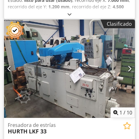
Estado:
listo para usar (usado)
, recorrido eje X:
7.000 mm
,
recorrido del eje Y:
1.200 mm
, recorrido del eje Z:
4.500
mm
, MANDRINADORA SKODA WD 160 A Diámetro del
husillo : 160 mm Recorrido eje X : 7.000 mm Recorrido eje
Clasificado
Y : 4.500 mm Recorrido eje Z : 1.200 mm Recorrido eje B
(mesa) : 360 ° Recorrido eje W (ram) : 1.250 mm Mesa
divisora: 2.000 x 2.000 mm - Peso maximo: 20 t - Recorrido
longitudinal : 1.250 mm CNC : Fagor 8055 Djdpfxszb H N Te
Apmsck Volante electrónico RPM cabezal : 275 - 2.570
Herramienta : ISO 50 2x escuadra a 90° Cabezal universal y
a 90°
1
/
10
Fresadora de estrías
HURTH
LKF 33