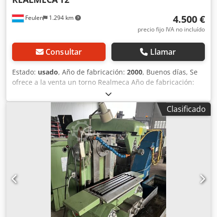
de aire Manivela electrónica
4.500 €
Feulen
1.294 km
precio fijo IVA no incluído
Consultar
Llamar
Estado:
usado
, Año de fabricación:
2000
, Buenos días, Se
ofrece a la venta un torno Realmeca Año de fabricación:
2000 Pocas horas de uso La máquina se encuentra en
estado usado Longitud: 1920 mm Ancho: 1300 mm Altura:
Clasificado
1655 mm Peso: 2000 kg EJE X: 125 mm EJE Z: 400 mm
ENTRE PUNTAS: 500 mm Dcodpoxrd Hiefx Apmek
Diámetro: 100 mm Precio a consultar