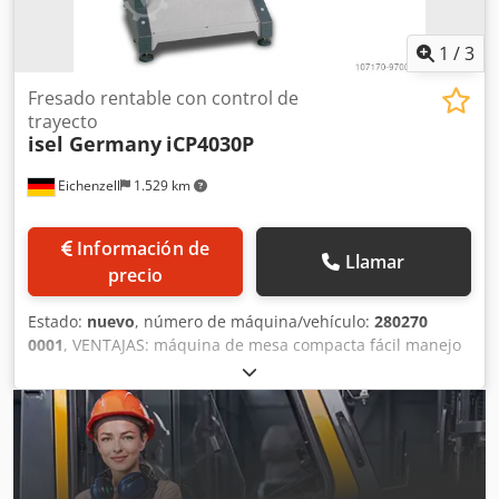
1
/
3
Fresado rentable con control de
trayecto
isel Germany
iCP4030P
Eichenzell
1.529 km
Información de
Llamar
precio
Estado:
nuevo
, número de máquina/vehículo:
280270
0001
, VENTAJAS: máquina de mesa compacta fácil manejo
Control de motor paso a paso de 3 ejes con
funcionamiento de trayectoria Husillos de bolas Motores
paso a paso bifásicos Software de control CNC incluido
Serie ICP - con accionamiento por motor paso a paso y
control de trayectoria Dodpfx Apelkbpzemeck GENERAL Las
máquinas CNC de la serie ICP son una evolución de la