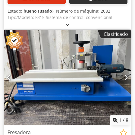
Estado:
bueno (usado)
, Número de máquina: 2082
Tipo/Modelo: F315 Sistema de control: convencional
Recorridos x-y-z: 820 x 300 x 440 mm Mesa: 1250 x 335 mm
Superficie de sujeción de la mesa: 1100 x 225 mm Dcedpfx
Clasificado
Aeh Rawfepmsk Rango de velocidad: de 56 a 2800 rpm
Cono del husillo: SK 40 Avance: de 10 a 630 m/min Avance
rápido: Potencia: 6 kW Accesorios/Equipamiento: Estado:
bueno Peso: 2 t Dimensiones: 1700 x 2000 x 1900 mm
1
/
8
Fresadora