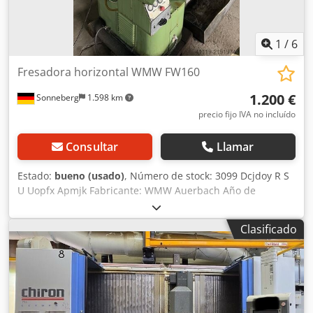
1
/
6
Fresadora horizontal WMW FW160
1.200 €
Sonneberg
1.598 km
precio fijo IVA no incluído
Consultar
Llamar
Estado:
bueno (usado)
, Número de stock: 3099 Dcjdoy R S
U Uopfx Apmjk Fabricante: WMW Auerbach Año de
fabricación: 1962 Número de máquina: 545 Tipo / Modelo:
FW 160 Recorridos x-y-z: 425 - 140 - 315 mm Mesa: 630 x
Clasificado
160 mm Superficie de sujeción: 530 x 120 mm Rango de
velocidades: 85 a 2.800 rpm Conicidad del husillo: SK 40
Avances: 5 a 250 mm/min Avance rápido: 2.500 mm/min
Conexión eléctrica: 2,3 kW Accesorios/Equipamiento:
Estado: bueno Peso: 0,85 t Dimensiones: 1.000 x 1.000 x
1.450 mm