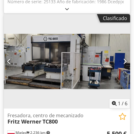
Número de serie: 25133 Año de fabricación: 1986 Dcedpjx
Eyvpofx Apmjk Control: Sinumerik System 8
Portaherramientas: SK50 Recorridos: X: 1600 / Y: 1000 / Z:
Clasificado
1100 mm Sistema de medición óptica en los ejes X, Y, Z 2
mesas de palets, superficie de mesa: 800x800 mm Sistema
cambiador de palets Revista de herramientas: 60
herramientas Alimentación: 380V, 50Hz, 55kW.
1
/
6
Fresadora, centro de mecanizado
Fritz Werner
TC800
5.500 €
Mielec
2.236 km