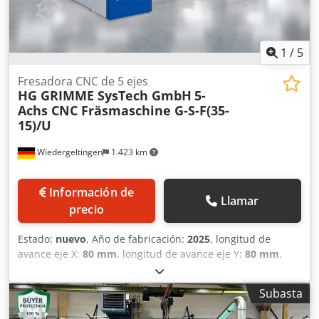
1
/
5
Fresadora CNC de 5 ejes
HG GRIMME SysTech GmbH
5-
Achs CNC Fräsmaschine G-S-F(35-
15)/U
Wiedergeltingen
1.423 km
Información de
Llamar
precio
Estado:
nuevo
, Año de fabricación:
2025
, longitud de
avance eje X:
80 mm
, longitud de avance eje Y:
80 mm
,
longitud de avance eje Z:
60 mm
, Perfecta para:
aplicaciones en la fabricación de modelos y moldes, así
Subasta
como para el fresado de otros materiales – potente y
versátil, con avance rápido de 80 m/min Materiales: