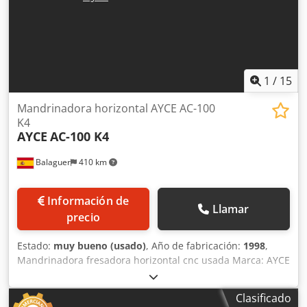
1
/
15
Mandrinadora horizontal AYCE AC-100
K4
AYCE
AC-100 K4
Balaguer
410 km
Información de
Llamar
precio
Estado:
muy bueno (usado)
, Año de fabricación:
1998
,
Mandrinadora fresadora horizontal cnc usada Marca: AYCE
Modelo: AC100-k4 Nº serie: 740 Año: 1998 Potencia: 16kw
Peso: 12.700kg MODELO AC100-K4 CON VARIACIÓN
Clasificado
CONTINUA DE AVANCES Control numérico: Heidenhain