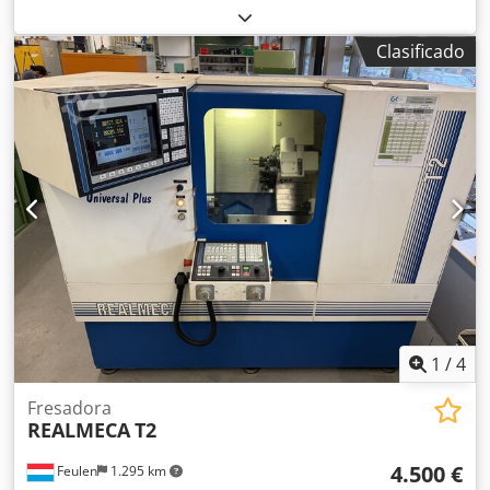
Dcsdpfexwb Injx Apmek
Clasificado
1
/
4
Fresadora
REALMECA
T2
4.500 €
Feulen
1.295 km