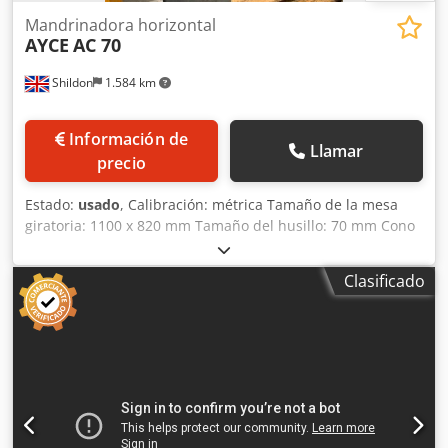
Mandrinadora horizontal
AYCE
AC 70
Shildon
1.584 km
Información de
Llamar
precio
Estado:
usado
, Calibración: métrica Tamaño de la mesa
giratoria: 1100 x 820 mm Tamaño del husillo: 70 mm Cono
del husillo: 40 International Velocidades del husillo: 18 a
1000 (12 rangos) Recorrido del husillo: 500 mm Recorrido
Clasificado
del eje X: 1500 mm (por confirmar) Recorrido del eje Y:
1000 mm Recorrido del eje Z: 1200 mm Incluye: Mesa
giratoria motorizada Visualizador digital de 3 ejes (DRO)
Apoyo de husillo Cabezal de mandrinado y frontal
atornillado en ménsula, Ø 400 mm Dcedpey Drp Sefx
Apmjk Máquina en muy buen estado Dimensiones: 3500
mm de largo, 2200 mm de ancho, 2400 mm de alto, peso
6500 kg