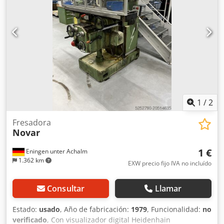
Mesa: 400 mm X 700 mm Montaje del husillo: ISO 40
Velocidades del husillo: 20-3000 rpm Desplazamiento
rápido: X / Y / Z. Para más datos consulte la hoja de datos.
1
/
2
Fresadora
Novar
1 €
Eningen unter Achalm
1.362 km
EXW precio fijo IVA no incluído
Consultar
Llamar
Estado:
usado
, Año de fabricación:
1979
, Funcionalidad:
no
verificado
, Con visualizador digital Heidenhain