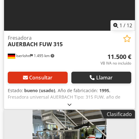
Achel, Bélgica
1
/
12
Fresadora
AUERBACH
FUW 315
11.500 €
Iserlohn
1.495 km
VB IVA no incluído
Consultar
Llamar
Estado:
bueno (usado)
, Año de fabricación:
1995
,
Fresadora universal AUERBACH Tipo: 315 FUW, año de
fabricación 1995 con pantalla digital de 3 ejes HEIDENHAIN
Sistema hidráulico de sujeción de herramientas, mordaza
Clasificado
para máquina Dcedpfx Ajv Dab Depmok
Portaherramientas, contraportada para fresado horizontal,
sistema de refrigeración, documentación de la máquina en
buen estado. Recorridos: X 500 mm Y 400 mm Z 330 mm