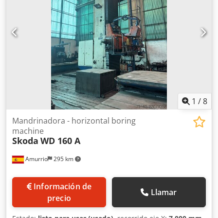
1
/
8
Mandrinadora - horizontal boring
machine
Skoda
WD 160 A
Amurrio
295 km
Información de
Llamar
precio