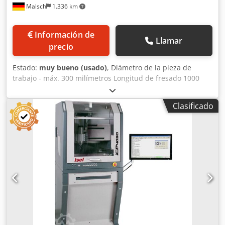
Malsch
1.336 km
Información de
Llamar
precio
Estado:
muy bueno (usado)
, Diámetro de la pieza de
trabajo - máx. 300 milímetros Longitud de fresado 1000
mm longitud de sujeción 2400 mm Cabezal de husillo ISO
40 Distancia entre el husillo de trabajo y la superficie de
Clasificado
sujeción máx. 180 - 330 milímetros Área de sujeción 2410 x
375 mm Movimiento longitudinal 1000 mm Dedjzq Hl Sopfx
Apmsck Movimiento vertical del husillo de fresado 150 mm
Velocidad 45 – 500 rpm Peso aproximado de la máquina.
5,6 toneladas Requisito de espacio aprox. 3,0 x 1,6 x 1,9 m
Fresado de ranuras, fresado de múltiples ranuras, fresado
de estrías