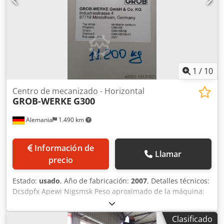
sujeta. Mordaza de máquina incluida. *
1
/
10
Centro de mecanizado - Horizontal
GROB-WERKE
G300
Alemania
1.490 km
Información de
Llamar
precio
Estado:
usado
, Año de fabricación:
2007
, Detalles técnicos:
Dcsdpfx Apewi Nigsmsk Peso aproximado de la máquina:
11,2 t
Clasificado