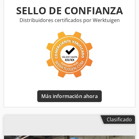
lubricación centralizada, puertas de carga automáticas,
SELLO DE CONFIANZA
palpador de medición, Djdoxfqyvopfx Apmsck
Distribuidores certificados por Werktuigen
Más información ahora
Clasificado