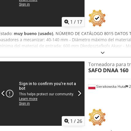
1
/
17
Estado:
muy bueno (usado)
, NÚMERO DE CATÁLOGO 8015 DATOS TÉ
pasadores a mecanizar: 40-140 mm - Diámetro máximo del material
mínima del material de entrada: 600 mm Dkedpsztafkofx Akasr - 
30 mm - Casquillo instalado de 100 mm de diámetro - Motor de acci
kW - Avance: adelante/atrás - Motor de avance: 3,73 kW Secuencia: -
Torneadora para t
tracción dentados - Cabezal de 4 cuchillas - 6 rodillos de tracción l
SAFO
DNAA 160
(largo/ancho/alto): 2600x1200x1390 mm - Peso: 1700 kg VENTAJAS -
DTR - Torno de acabado usado, en muy buen estado Precio neto: 49
dependiendo del tipo de cambio a 4,20 EUR (Los precios pueden vari
Sierakowska Huta
2
tipo de cambio)
1
/
26