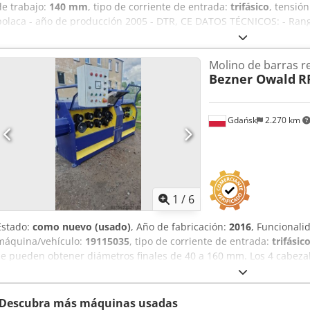
de trabajo:
140 mm
, tipo de corriente de entrada:
trifásico
, tensió
polaca - año de producción 2005 - DTR, CE DATOS TÉCNICOS: - Ran
procesados: 40-140 mm - Diámetro máximo del material de entrada
material de entrada: 600 mm - Máxima tolerancia de mecanizado p
Molino de barras 
accionamiento del cabezal de corte: 18,5 kW - avance/retroceso - m
Bezner Owald
R
N Ebao Akaokr - 3 rodillos de tracción dentados - cabeza: 4 cuchillos
suave - dimensiones largo/ancho/alto: 2630x1240x1400mm - peso: 
Gdańsk
2.270 km
1
/
6
Estado:
como nuevo (usado)
, Año de fabricación:
2016
, Funcionali
máquina/vehículo:
19115035
, tipo de corriente de entrada:
trifásic
se pueden obtener diámetros finales de 40 a 160 mm. Los 4 cabezal
y cada uno lleva una cuchilla de acabado y una de desbaste. El mo
cuchillas tiene una potencia de 30 kW, y el motor de avance, de 3
Descubra más máquinas usadas