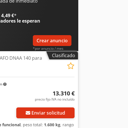
ncia de mecanizado por lado: 30 mm -
ada de inmediato
oceso - motor de alimentación: 1,5 kW
s de salida de tracción suave -
4,49 €
*
radores
le esperan
Crear anuncio
*por anuncio / mes
Clasificado
SAFO DNAA 140 para
km
13.310 €
precio fijo IVA no incluído
Enviar solicitud
 funcional
, peso total:
1.600 kg
, rango