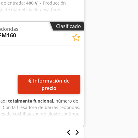
n de entrada:
400 V
, - Producción
go de diámetros de pasadores
: 200 mm - Longitud mínima del
or lado: 30 mm - Motor de
Clasificado
redondas
otor de alimentación: 1,5 kW Dodpfxjv
FM160
 - 3 rodillos de salida de tracción
1600kg
Información de
precio
dad:
totalmente funcional
, número de
o
, Con la fresadora de barras redondas,
es de cuchillas son de ajuste continuo
tor de accionamiento del cabezal de
 kW. Dkedpfxszlhamo Akasr