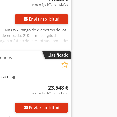
precio fijo IVA no incluído
Enviar solicitud
CNICOS - Rango de diámetros de los
 de entrada: 210 mm - Longitud
Margen máximo de mecanizado por lado:
onamiento del cabezal de corte: 18,5
 Canal de alimentación - 6 rodillos de
Clasificado
roncos
isos de salida - Dimensiones
 Fabricación polaca - Documentación
900 PLN Precio neto: 11880 EUR,
ar en función de las fluctuaciones del
.228 km
23.548 €
precio fijo IVA no incluído
Enviar solicitud