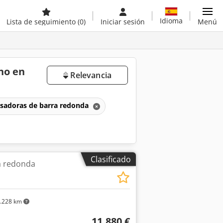
Idioma
Lista de seguimiento
(0)
Iniciar sesión
Menú
no en
Relevancia
esadoras de barra redonda
Clasificado
a redonda
.228 km
11.880 €