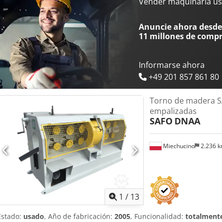
Longitud mínima del material de entrada: 600 mm - Máxima tolera
Vender maquinaria us
Motor de accionamiento del cabezal de corte: 18,5 kW - avance/retr
- 3 rodillos de tracción dentados - Cabezal de 4 cuchillas - 3 rodillo
Anuncie ahora desde 
dimensiones largo/ancho/alto: 2630x1240x1400mm - peso: 1600kg
11 millones de comp
Informarse ahora
+49 201 857 861 80
Torno de madera 
empalizadas
SAFO
DNAA
Miechucino
2.236 
1
/
13
Estado:
usado
, Año de fabricación:
2005
, Funcionalidad:
totalmente