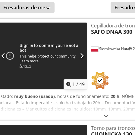
Fresadoras de mesa
Fresador
Cepilladora de tro
SAFO
DNAA 300
Sierakowska Huta
2
1
/
49
Estado:
muy bueno (usado)
, horas de funcionamiento:
20 h
, NÚME
polaca – Estado impecable – solo ha trabajado 20h – Documentación
adicionales – Manguitos adicionales incluidos: 18mm, 19mm, 2
26mm, 27mm, 28mm, 29mm – Dispositivo para ajuste de cuchillas 
técnicos: – Diámetro de los cilindros obtenidos: 180–300 mm – Di
Torno para tronco
mecanizado: 380 mm – Máximo excedente de mecanizado: 40 mm po
CHOJNICKA 130
material de entrada: 1100 mm – Motor de accionamiento de la cabez