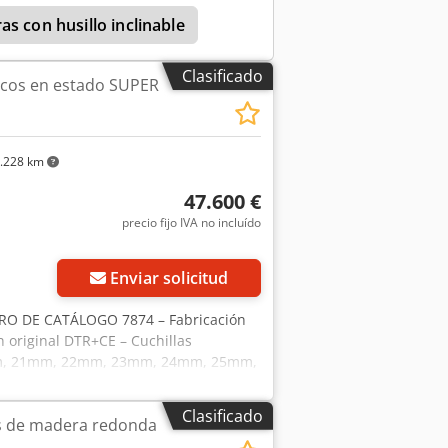
as con husillo inclinable
Clasificado
ncos en estado SUPER
.228 km
47.600 €
precio fijo IVA no incluído
Enviar solicitud
RO DE CATÁLOGO 7874 – Fabricación
 original DTR+CE – Cuchillas
0mm, 21mm, 22mm, 23mm, 24mm, 25mm,
– Máquina usada, no repintada Datos
ámetro máximo de la madera antes del
Clasificado
s de madera redonda
r cada lado – Longitud mínima del
a de cuchillas: 55 kW – Ajuste