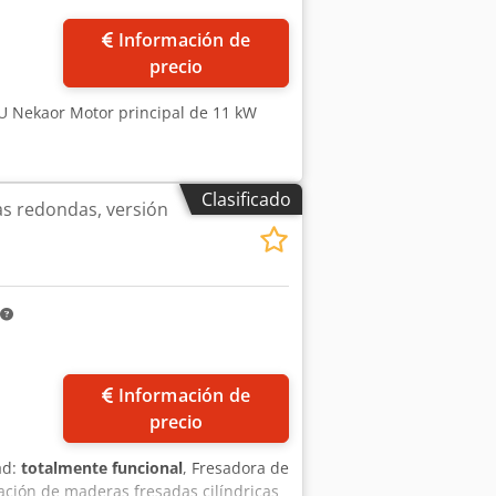
Pedir más fotos
Información de
precio
 U Nekaor Motor principal de 11 kW
Clasificado
as redondas, versión
Información de
precio
ad:
totalmente funcional
, Fresadora de
ación de maderas fresadas cilíndricas