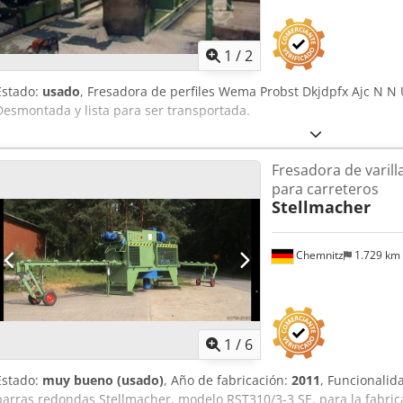
1
/
2
Estado:
usado
, Fresadora de perfiles Wema Probst Dkjdpfx Ajc N N
Desmontada y lista para ser transportada.
Fresadora de varill
para carreteros
Stellmacher
Chemnitz
1.729 km
1
/
6
Estado:
muy bueno (usado)
, Año de fabricación:
2011
, Funcionalid
barras redondas Stellmacher, modelo RST310/3-3 SE, para la fabric