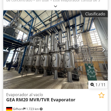
de concentrado – sin usar – Este evaporador consta de 3
partes, que se conectan en serie: - Evaporador (58 tubos) -
Condensador (19 tubos) - Condensador (48 tubos)
Clasificado
Funcionamiento: El evaporador es adecuado para leche o
suero. El evaporador es un eslabón intermedio de la
cadena de secado y produce hasta un 50 % de materia
seca. ¡El evaporador de caída de película puede ser
inspeccionado en cualquier momento! Chedpfed Hb Acex
Akcea Dado que aún no se ha utilizado, se encuentra en
perfectas condiciones.
1
/
11
Evaporador al vacío
GEA
RM20 MVR/TVR Evaporator
Gifhorn
1.723 km