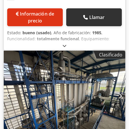
Información de
Llamar
precio
Estado:
bueno (usado)
, Año de fabricación:
1985
,
Funcionalidad:
totalmente funcional
, Equipamiento:
compresor
, Fabricante: GEA / Laguilharre Csdpfx
Aksyvrtuscjha Año de fabricación: ~1985 4 etapas – 6 haces
Clasificado
tubulares Evaporador MVR + TVR Uso como
preconcentrador de 6 a 32 % MS Uso como (alto)
concentrador de 9 a 50 % MS Caudal de alimentación:
20.000 l/h de suero Capacidad de evaporación: 15.000 l/h
Incluye pasteurizador por inyección de vapor Potencia
eléctrica del compresor MVR: 140 kW Consumo de vapor
TVR: 850 a 1.000 kg/h Pasteurizador: 300 kg/h