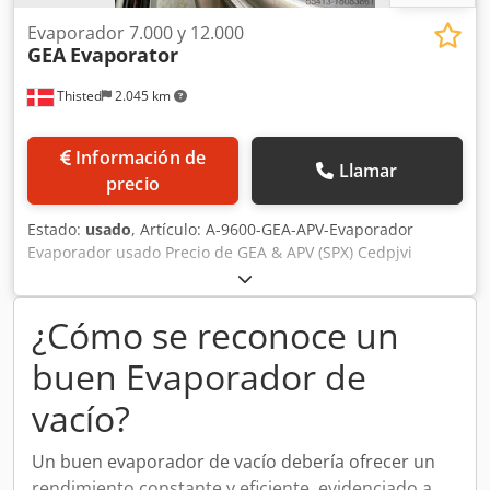
Evaporador 7.000 y 12.000
GEA
Evaporator
Thisted
2.045 km
Información de
Llamar
precio
Estado:
usado
, Artículo: A-9600-GEA-APV-Evaporador
Evaporador usado Precio de GEA & APV (SPX) Cedpjvi
Razefx Akcoha Capacidad 7.000 L & 12.000 L Desmontado,
trasladado al almacén
¿Cómo se reconoce un
buen Evaporador de
vacío?
Un buen evaporador de vacío debería ofrecer un
rendimiento constante y eficiente, evidenciado a