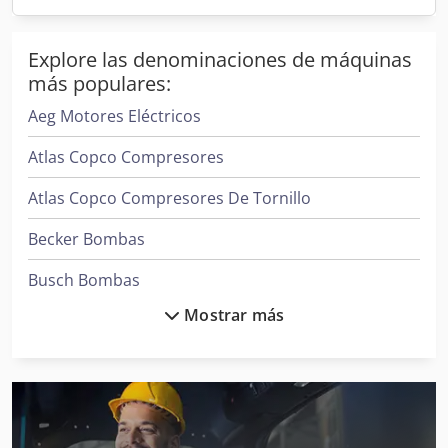
equipo
Procure obtener la documentación completa del
Explore las denominaciones de máquinas
evaporador de vacío, que incluya manuales de
más populares:
operación, mantenimiento realizado y, si posible,
Aeg Motores Eléctricos
registros de reparaciones. Esta información puede
proporcionar una visión clara del historial del
Atlas Copco Compresores
equipo y ayudar a anticipar posibles problemas
Atlas Copco Compresores De Tornillo
futuros.
Becker Bombas
Busch Bombas
Mostrar más
Clark Tractor
Daikin Aires Acondicionados
Donaldson Filtros
Ge Ultrasonido