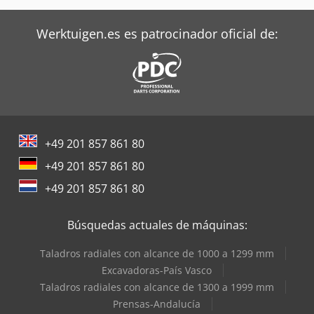
Siemens Motores Eléctricos
Werktuigen.es es patrocinador oficial de:
Terberg Tractor
Trane Aires Acondicionados
Valtra Tractores
Ziehl Abegg Ventiladores
+49 201 857 861 80
+49 201 857 861 80
+49 201 857 861 80
Búsquedas actuales de máquinas:
Taladros radiales con alcance de 1000 a 1299 mm
Excavadoras-País Vasco
Taladros radiales con alcance de 1300 a 1999 mm
Prensas-Andalucía