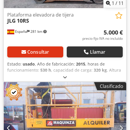
1
/
11
Plataforma elevadora de tijera
JLG
10RS
5.000 €
España
281 km
precio fijo IVA no incluído
Consultar
Llamar
Estado:
usado
, Año de fabricación:
2015
, horas de
funcionamiento:
530 h
, capacidad de carga:
320 kg
, Altura
de trabajo: 1.175 cm Dcodpfjzi Ebpex Afvek Ubicación:
Tudela (Navarra) Esta plataforma de batería elevadora JLG
Clasificado
10RS te ayudará en todos los trabajos en altura que
necesites. Se encuentra en perfecto estado de
funcionalidad y operabilidad, permitiendo trabajar desde
el primer día. Combustible: 4 Baterías de 6V 220 AH
configuración del eje: Ruedas macizas CE