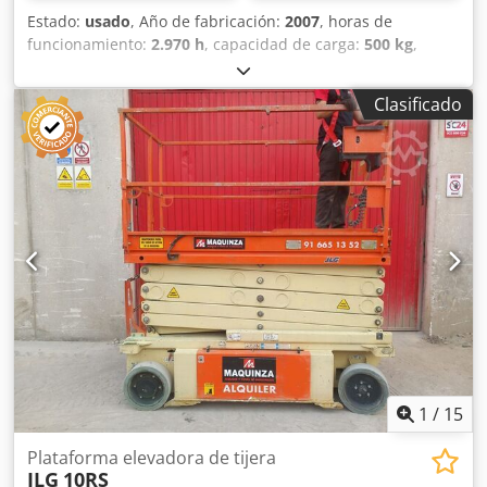
Estado:
usado
, Año de fabricación:
2007
, horas de
funcionamiento:
2.970 h
, capacidad de carga:
500 kg
,
altura de elevación:
15.000 mm
, tipo de combustible:
diésel
, Año de fabricación: 2007 Peso en vacío: 6.180 kg
Clasificado
PBV: 6.680 kg Dimensiones (lxanxal): 412 x 225 x 275 cm
Altura de trabajo: 1.500 cm Dcsdpfx Aey Nwrvjfvsk
Ubicación: El Burgo de Ebro (Zaragoza) Esta plataforma
elevadora de ocasión Haulotte H15SX facilita los trabajos
con elevación de personas hasta 15 metros de altura. Esta
plataforma de tijera diésel autopropulsada es una
máquina de segunda mano todoterreno de gran tamaño,
capacidades de cargas importantes y gran rendimiento. Se
trata de una plataforma elevadora con una capacidad de
carga de 500 kg. CE
1
/
15
Plataforma elevadora de tijera
JLG
10RS