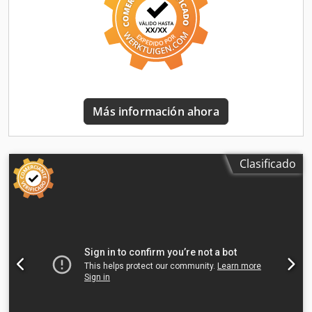
problemas. 📄 ¿Desea ver la inspección completa, fotos
adicionales o un video? Consejo: La referencia "41060
Equippo" se utiliza habitualmente al buscar más detalles
en línea. 💡 ¿Por qué esta máquina y nuestro servicio
destacan? ✔ Inspección exhaustiva realizada por
profesionales Djdszr Iu Ropfx Afveck ✔ Entrega en el lugar
de trabajo disponible ✔ Garantía de devolución del dinero
Más información ahora
✔ Opciones de pago seguras y flexibles 🔄 ¿Está
considerando otras opciones de equipos? Ofrecemos
herramientas y recursos útiles para todos los propietarios
y operadores de equipos, accesibles fácilmente en nuestra
Clasificado
plataforma.