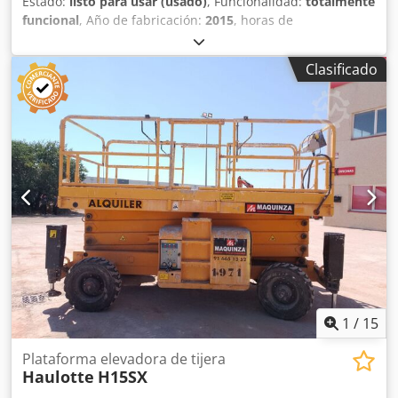
Estado:
listo para usar (usado)
, Funcionalidad:
totalmente
funcional
, Año de fabricación:
2015
, horas de
funcionamiento:
387 h
, número de máquina/vehículo:
0200245029
, altura de trabajo:
14.000 mm
, DETALLES
Clasificado
TÉCNICOS Altura de trabajo: 14 m Tracción: 4 × 4 DETALLES
DE LA MÁQUINA Capacidad de carga de la plataforma:
máx. 360 kg Número de personas: máx. 2 Carga útil
permitida: máx. 200 kg Fuerza manual: máx. 400 N
Velocidad del viento: máx. 12,5 m/s Horas de
funcionamiento: 387 h EQUIPAMIENTO Cargador Dcedpfx
Ajzrgxzofvsk Referencia externa: SL15850SP
1
/
15
Plataforma elevadora de tijera
Haulotte
H15SX