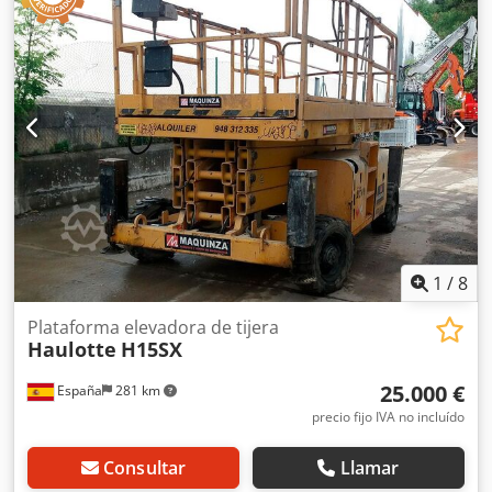
plataforma eléctrica JCB S4550E ofrece estabilidad y
alcance vertical con bajo nivel sonoro. Ideal para tareas en
interiores o mantenimiento industrial. Se encuentra en
buen estado general, con sistemas funcionales.
Oportunidad interesante para adquirir maquinaria
eficiente sin gran inversión. Neumáticos: 380×125 (15×15)
Dodpfozi D Stsx Afvsck Extensión de plataforma CE
1
/
8
Plataforma elevadora de tijera
Haulotte
H15SX
25.000 €
España
281 km
precio fijo IVA no incluído
Consultar
Llamar