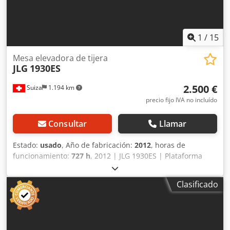
1
/
15
Mesa elevadora de tijera
JLG
1930ES
2.500 €
Suiza
1.194 km
precio fijo IVA no incluído
Consultar
Llamar
Estado:
usado
, Año de fabricación:
2012
, horas de
funcionamiento:
727 h
, 2012 | JLG 1930ES | Plataforma
elevadora de tijera usada | 727 horas 📍 Ubicación: Suiza
🚛 Ofrecemos entrega a su destino; ¡utilice nuestra
Clasificado
calculadora de envío para estimar los costos de transporte!
💰 Compre ahora por 2500 EUR o haga una oferta. El pago
se puede realizar al momento de la entrega por una tarifa
asequible (sujeto a aprobación)* 👷‍♂️ Inspeccionado por un