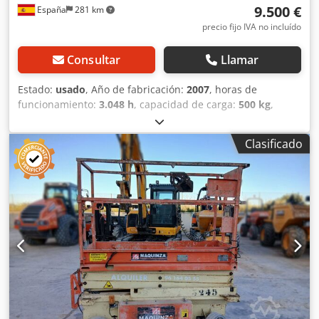
9.500 €
España
281 km
precio fijo IVA no incluído
Consultar
Llamar
Estado:
usado
, Año de fabricación:
2007
, horas de
funcionamiento:
3.048 h
, capacidad de carga:
500 kg
,
color:
oro
, Ubicación: Cabanillas del campo (Guadalajara)
Esta plataforma elevadora de ocasión Haulotte H15SX
Clasificado
facilita los trabajos con elevación de personas hasta 15
metros de altura. Esta plataforma de tijera diésel
autopropulsada es una máquina de segunda mano
todoterreno de gran tamaño, capacidades de cargas
importantes y gran rendimiento. Se trata de una
plataforma elevadora con una capacidad de carga de 500
kg. Dcsdpfxoztgnrs Afvsk CE