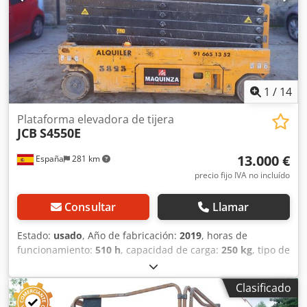
1
/
14
Plataforma elevadora de tijera
JCB
S4550E
13.000 €
España
281 km
precio fijo IVA no incluído
Consultar
Llamar
Estado:
usado
, Año de fabricación:
2019
, horas de
funcionamiento:
510 h
, capacidad de carga:
250 kg
, tipo de
combustible:
eléctrico
, Peso en vacío: 3.366 kg PBV: 3.616
kg Dimensiones (lxanxal): 276 x 125 x 260 cm Altura de
Clasificado
trabajo: 1.580 cm Ubicación: Zaragoza (Zaragoza) La