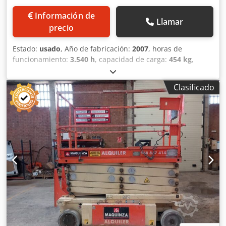
Información de
Llamar
precio
Estado:
usado
, Año de fabricación:
2007
, horas de
funcionamiento:
3.540 h
, capacidad de carga:
454 kg
,
capacidad del depósito de combustible:
57 l
, Peso en vacío:
4.012 kg PBV: 4.466 kg Dimensiones (lxanxal): 251 x 173 x
Clasificado
183 cm Altura de trabajo: 1.200 cm Ubicación: Zaragoza
(Zaragoza) Plataforma elevadora de tijera Genie GS 3268 RT
de segunda mano. Plataforma elevadora de 12 m. de
altura de trabajo diésel para trabajos en exteriores. Esta
maquinaria se encuentra operativa, funcionando y
revisada para poder trabajar desde el primer día. La
plataforma permite realizar trabajos hasta a 12 metros de
altura y subir pendientes de hasta un 35%, asegurando
una versatilidad para todo tipo de trabajos, además de
contar con barandilla plegable y una extensión de 1,15
metros. precio: PRECIO A CONSULTAR Pendiente
franqueable: 35% Extensión: 1,15 m Estabilizadores
Barandillas plegables Dcodpjzi Ecgsfx Afvok CE