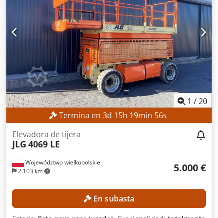
1
/
20
Termina en
3
d
15
h
19
min
54
s
Elevadora de tijera
JLG
4069 LE
Województwo wielkopolskie
5.000 €
2.103 km
En subasta