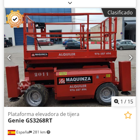
combustible:
eléctrico
, color:
azul
, Altura de trabajo: 1.200
cm Ubicación: Bilbao (Vizcaya) La Tijera Eléctrica Genie
Clasificado
GS3246 es la solución perfecta. Esta plataforma elevadora
eléctrica es ideal para trabajos en interiores y exteriores,
gracias a su propulsión y elevación eléctricas. Dcsdpfxozl
N Uxj Afvok CE
1
/
15
Plataforma elevadora de tijera
Genie
GS3268RT
España
281 km