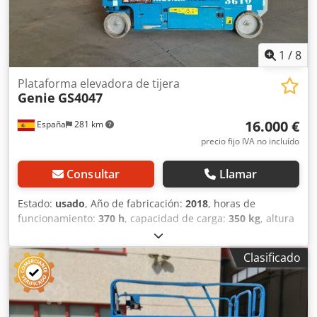
1
/
8
Plataforma elevadora de tijera
Genie
GS4047
16.000 €
España
281 km
precio fijo IVA no incluído
Consultar
Llamar
Estado:
usado
, Año de fabricación:
2018
, horas de
funcionamiento:
370 h
, capacidad de carga:
350 kg
, altura
de elevación:
13.700 mm
, tipo de combustible:
eléctrico
,
Año de fabricación: 2018 Peso en vacío: 3.221 kg PBV: 3.571
Clasificado
kg Dimensiones (lxanxal): 248 x 119 x 254 cm Altura de
trabajo: 1.370 cm Ubicación: San Sebastián (Guipúzcoa)
Dsdpfx Asy Nw A Ijfvjck Plataforma elevadora de ocasión
Genie GS4047 de 13,7 metros. Esta tijera de elevación a