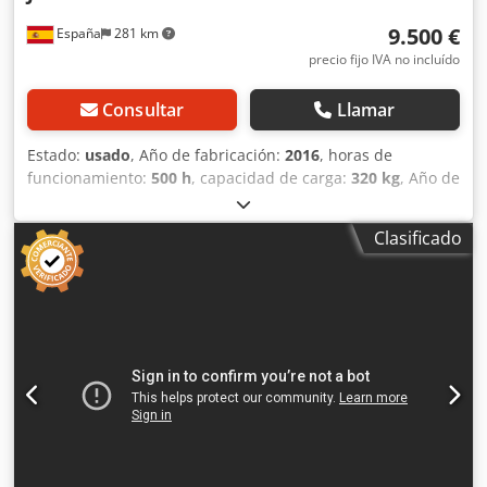
9.500 €
España
281 km
precio fijo IVA no incluído
Consultar
Llamar
Estado:
usado
, Año de fabricación:
2016
, horas de
funcionamiento:
500 h
, capacidad de carga:
320 kg
, Año de
fabricación: 2016 Peso en vacío: 2.781 kg PBV: 3.101 kg
Dimensiones (lxanxal): 241 x 12 x 250 cm Altura de trabajo:
Clasificado
1.175 cm Ubicación: Madrid (Madrid) Esta plataforma de
batería elevadora JLG 10RS te ayudará en todos los
trabajos en altura que necesites. Se encuentra en
perfectos estado de funcionalidad y operatibilidad,
permitiendo trabajar desde el primer día. Combustible: 4
Baterías de 6V 220 AH configuración del eje: Ruedas
macizas Dsdpfxjy Nwyms Afvsck CE