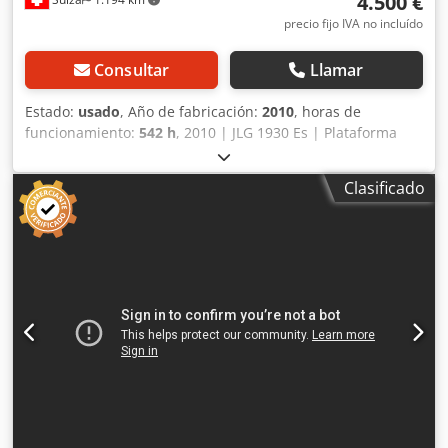
4.500 €
plataforma.
precio fijo IVA no incluído
Consultar
Llamar
Estado:
usado
, Año de fabricación:
2010
, horas de
funcionamiento:
542 h
, 2010 | JLG 1930 Es | Plataforma
elevadora de tijera usada | 542 horas 📍Ubicación: Suiza
🚛 Entrega disponible en su destino. ¡Utilice nuestra
Clasificado
calculadora de envío para estimar los costos de transporte!
💰 Compre ahora por 4500 EUR o haga una oferta. El pago
contra entrega está disponible por una tarifa asequible
(sujeto a aprobación)* 👷‍♂️ Inspeccionado por un experto
independiente Djdpfx Aezr Ivbsfvsck 27 puntos de
inspección, 23 aprobados ✅, 4 con imperfecciones ℹ️, 0
problemas ⚠️ 📌 Comentario del inspector: Todas las
funciones están presentes. 📄 ¿Desea ver la inspección
completa, fotos adicionales o un video? Consejo: La
referencia "41061 Equippo" se utiliza comúnmente al
buscar más detalles en línea. 💡 Por qué esta máquina y
nuestro servicio destacan: ✔ Inspección exhaustiva
realizada por profesionales ✔ Entrega disponible en el