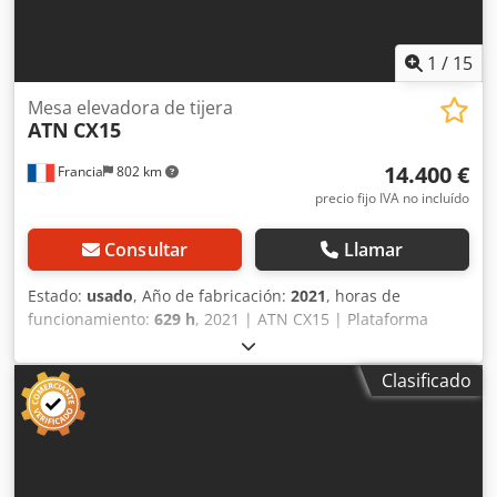
1
/
15
Mesa elevadora de tijera
ATN
CX15
14.400 €
Francia
802 km
precio fijo IVA no incluído
Consultar
Llamar
Estado:
usado
, Año de fabricación:
2021
, horas de
funcionamiento:
629 h
, 2021 | ATN CX15 | Plataforma
elevadora de tijera usada | 629 horas 📍Ubicación: Francia
🚛 Entrega disponible en su destino. ¡Utilice nuestra
Clasificado
calculadora de envío para estimar los costos de transporte!
💰 Compre ahora por 14400 EUR o haga una oferta. Pago
contra entrega disponible por una tarifa asequible (sujeto
a aprobación)* 👷‍♂️ Inspeccionado por un experto
independiente Dcjdpozpakxofx Afvsk 39 puntos de