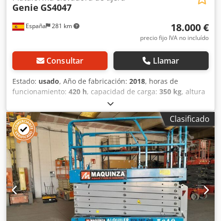
Genie
GS4047
18.000 €
España
281 km
precio fijo IVA no incluído
Consultar
Llamar
Estado:
usado
, Año de fabricación:
2018
, horas de
funcionamiento:
420 h
, capacidad de carga:
350 kg
, altura
de elevación:
13.700 mm
, tipo de combustible:
eléctrico
,
Año de fabricación: 2018 Altura de trabajo: 1.370 cm
Clasificado
Ubicación: Pamplona (Navarra) Plataforma elevadora de
ocasión Genie GS4047 de 13,7 metros. Esta tijera de
elevación a batería autopropulsada está revisada y
operativa y lista para trabajar. Esta plataforma cuenta con
barandilla plegables, una capacidad de carga de 350 kg. y
una capacidad de pendiente franqueable del 25%.
Djdpfxey Nwuwj Afvsck CE