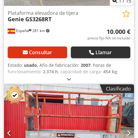
1
/
15
Plataforma elevadora de tijera
Genie
GS3268RT
10.000 €
España
281 km
precio fijo IVA no incluído
Consultar
Llamar
Estado:
usado
, Año de fabricación:
2007
, horas de
funcionamiento:
2.374 h
, capacidad de carga:
454 kg
,
capacidad del depósito de combustible:
57 l
, color:
azul
,
Peso en vacío: 4.012 kg PBV: 4.466 kg Dimensiones
Clasificado
(lxanxal): 251 x 173 x 183 cm Dsdpfx Ajzq Ea Uofvock Altura
de trabajo: 1.200 cm Ubicación: Bilbao (Vizcaya) Plataforma
elevadora de tijera Genie GS 3268 RT de segunda mano.
Plataforma elevadora de 12 m. de altura de trabajo diésel
para trabajos en exteriores. Esta maquinaria se encuentra
operativa, funcionando y revisada para poder trabajar
desde el primer día. La plataforma permite realizar
trabajos hasta a 12 metros de altura y subir pendientes de