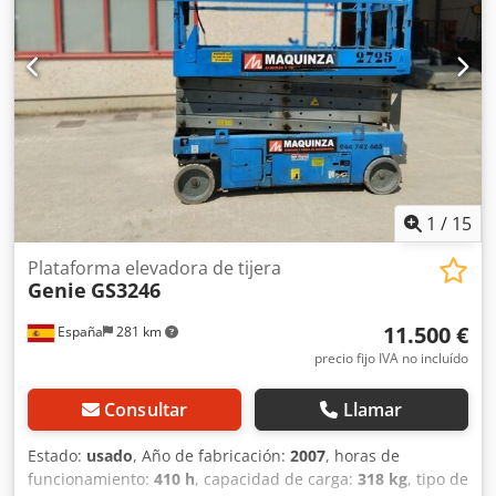
batería autopropulsada está revisada y operativa y lista
para trabajar. Esta plataforma cuenta con barandilla
plegables, una capacidad de carga de 350 kg. Y una
capacidad de pendiente franqueable del 25%. Presenta
neumáticos sin marcas de 38x13x28. CE
1
/
15
Plataforma elevadora de tijera
Genie
GS3246
11.500 €
España
281 km
precio fijo IVA no incluído
Consultar
Llamar
Estado:
usado
, Año de fabricación:
2007
, horas de
funcionamiento:
410 h
, capacidad de carga:
318 kg
, tipo de