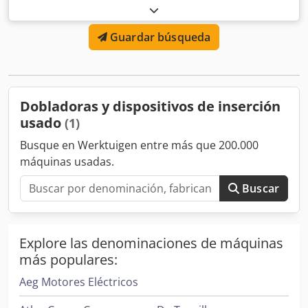
insertado) Tipos de plegado: Plegado en C, plegado en Z,
plegado simple, plegado doble Sellado: sí Capacidad de
Guardar búsqueda
entrada de papel: 325 Capacidad de entrada de insertos:
100 Capacidad de entrada de sobres: 100 Dsdpsyir Htofx
Agyskr
Dobladoras y dispositivos de inserción
usado
(1)
Busque en Werktuigen entre más que 200.000
máquinas usadas.
Buscar
Explore las denominaciones de máquinas
más populares:
Aeg Motores Eléctricos