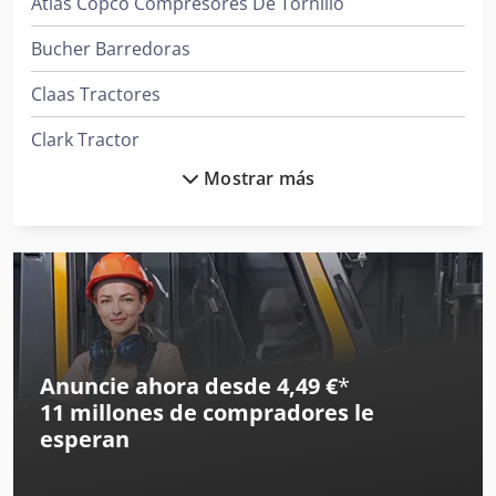
Atlas Copco Compresores De Tornillo
Bucher Barredoras
Claas Tractores
Clark Tractor
Mostrar más
Daikin Aires Acondicionados
Demag Grúas
Deutz Tractores
Donaldson Filtros
Ge Ultrasonido
Anuncie ahora desde 4,49 €
*
11 millones de compradores
le
Hp Impresoras
esperan
Ingersoll Rand Compresores