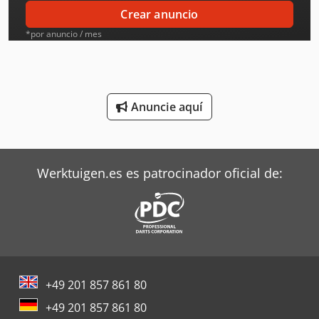
Ingersoll Rand Herramientas
Crear anuncio
Iveco Volquetes
*por anuncio / mes
Jcb Tractores
Liebherr Grúas
Anuncie aquí
Linde Tractor
Mafi Tractor
Werktuigen.es es patrocinador oficial de:
Oms Flejadoras
Siemens Motores Eléctricos
Steyr Tractores
Still Tractor
+49 201 857 861 80
Terberg Tractor
+49 201 857 861 80