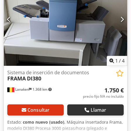
1
/
4
Sistema de inserción de documentos
FRAMA
DI380
1.750 €
Lanaken
1.368 km
precio fijo IVA no incluído
Consultar
Llamar
Estado:
como nuevo (usado)
, Máquina insertadora Frama,
modelo DI380 Procesa 3000 piezas/hora (plegado e