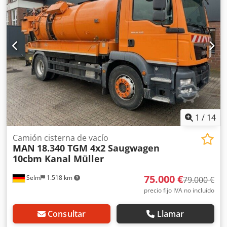
1
/
14
Camión cisterna de vacío
MAN
18.340 TGM 4x2 Saugwagen
10cbm Kanal Müller
75.000 €
Selm
1.518 km
79.000 €
precio fijo IVA no incluído
Consultar
Llamar